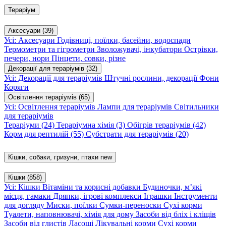
Тераріум
Аксесуари
(39)
Усі: Аксесуари
Годівниці, поїлки, басейни, водоспади
Термометри та гігрометри
Зволожувачі, інкубатори
Острівки,
печери, нори
Пінцети, совки, різне
Декорації для тераріумів
(32)
Усі: Декорації для тераріумів
Штучні рослини, декорації
Фони
Коряги
Освітлення тераріумів
(65)
Усі: Освітлення тераріумів
Лампи для тераріумів
Світильники
для тераріумів
Тераріуми
(24)
Тераріумна хімія
(3)
Обігрів тераріумів
(42)
Корм для рептилій
(55)
Субстрати для тераріумів
(20)
Кішки, собаки, гризуни, птахи
new
Кішки
(858)
Усі: Кішки
Вітаміни та корисні добавки
Будиночки, м’які
місця, гамаки
Дряпки, ігрові комплекси
Іграшки
Інструменти
для догляду
Миски, поїлки
Сумки-переноски
Сухі корми
Туалети, наповнювачі, хімія для дому
Засоби від бліх і кліщів
Засоби від глистів
Ласощі
Лікувальні корми
Сухі корми