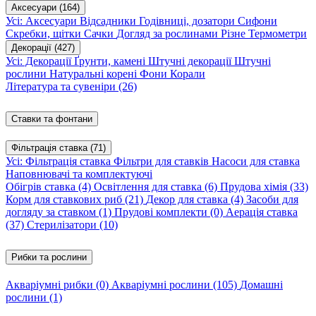
Аксесуари
(164)
Усі: Аксесуари
Відсадники
Годівниці, дозатори
Сифони
Скребки, щітки
Сачки
Догляд за рослинами
Різне
Термометри
Декорації
(427)
Усі: Декорації
Ґрунти, камені
Штучні декорації
Штучні
рослини
Натуральні корені
Фони
Корали
Література та сувеніри
(26)
Ставки та фонтани
Фільтрація ставка
(71)
Усі: Фільтрація ставка
Фільтри для ставків
Насоси для ставка
Наповнювачі та комплектуючі
Обігрів ставка
(4)
Освітлення для ставка
(6)
Прудова хімія
(33)
Корм для ставкових риб
(21)
Декор для ставка
(4)
Засоби для
догляду за ставком
(1)
Прудові комплекти
(0)
Аерація ставка
(37)
Стерилізатори
(10)
Рибки та рослини
Акваріумні рибки
(0)
Акваріумні рослини
(105)
Домашні
рослини
(1)