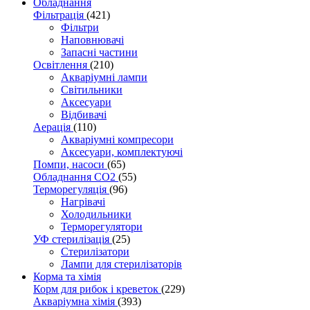
Обладнання
Фільтрація
(421)
Фільтри
Наповнювачі
Запасні частини
Освітлення
(210)
Акваріумні лампи
Світильники
Аксесуари
Відбивачі
Аерація
(110)
Акваріумні компресори
Аксесуари, комплектуючі
Помпи, насоси
(65)
Обладнання CO2
(55)
Терморегуляція
(96)
Нагрівачі
Холодильники
Терморегулятори
УФ стерилізація
(25)
Стерилізатори
Лампи для стерилізаторів
Корма та хімія
Корм для рибок і креветок
(229)
Акваріумна хімія
(393)