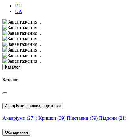
RU
UA
Каталог
Каталог
Акваріуми, кришки, підставки
Акваріуми
(274)
Кришки
(39)
Підставки
(59)
Піддони
(21)
Обладнання