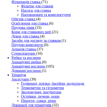
Фільтрація ставка
(71)
Фільтри для ставків
Насоси для ставка
Наповнювачі та комплектуючі
Обігрів ставка
(4)
Освітлення для ставка
(6)
Прудова хімія
(33)
Корм для ставкових риб
(21)
Декор для ставка
(4)
Засоби для догляду за ставком
(1)
Прудові комплекти
(0)
Аерація ставка
(37)
Стерилізатори
(10)
Рибки та рослини
Акваріумні рибки
(0)
Акваріумні рослини
(105)
Домашні рослини
(1)
Тераріум
Аксесуари
(39)
Годівниці, поїлки, басейни, водоспади
Термометри та гігрометри
Зволожувачі, інкубатори
Острівки, печери, нори
Пінцети, совки, різне
Декорації для тераріумів
(32)