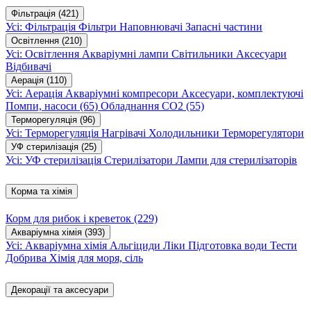
Фільтрація
(421)
Усі: Фільтрація
Фільтри
Наповнювачі
Запасні частини
Освітлення
(210)
Усі: Освітлення
Акваріумні лампи
Світильники
Аксесуари
Відбивачі
Аерація
(110)
Усі: Аерація
Акваріумні компресори
Аксесуари, комплектуючі
Помпи, насоси
(65)
Обладнання CO2
(55)
Терморегуляція
(96)
Усі: Терморегуляція
Нагрівачі
Холодильники
Терморегулятори
УФ стерилізація
(25)
Усі: УФ стерилізація
Стерилізатори
Лампи для стерилізаторів
Корма та хімія
Корм для рибок і креветок
(229)
Акваріумна хімія
(393)
Усі: Акваріумна хімія
Альгіциди
Ліки
Підготовка води
Тести
Добрива
Хімія для моря, сіль
Декорації та аксесуари