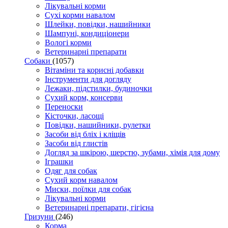
Лікувальні корми
Сухі корми навалом
Шлейки, повідки, нашийники
Шампуні, кондиціонери
Вологі корми
Ветеринарні препарати
Собаки
(1057)
Вітаміни та корисні добавки
Інструменти для догляду
Лежаки, підстилки, будиночки
Сухий корм, консерви
Переноски
Кісточки, ласощі
Повідки, нашийники, рулетки
Засоби від бліх і кліщів
Засоби від глистів
Догляд за шкірою, шерстю, зубами, хімія для дому
Іграшки
Одяг для собак
Сухий корм навалом
Миски, поїлки для собак
Лікувальні корми
Ветеринарні препарати, гігієна
Гризуни
(246)
Корма