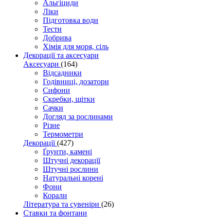
Альгіциди
Ліки
Підготовка води
Тести
Добрива
Хімія для моря, сіль
Декорації та аксесуари
Аксесуари
(164)
Відсадники
Годівниці, дозатори
Сифони
Скребки, щітки
Сачки
Догляд за рослинами
Різне
Термометри
Декорації
(427)
Ґрунти, камені
Штучні декорації
Штучні рослини
Натуральні корені
Фони
Корали
Література та сувеніри
(26)
Ставки та фонтани