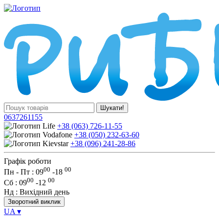
Шукати!
0637261155
+38 (063) 726-11-55
+38 (050) 232-63-60
+38 (096) 241-28-86
Графік роботи
00
00
Пн - Пт : 09
-
18
00
00
Сб
: 09
-
12
Нд
: Вихідний день
Зворотний виклик
UA
▾