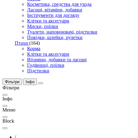
Косметика, средства для ухода
Ласощі, вітаміни, добавки
Інструменти для догляду
Клітки та аксесуари
Миски, поїлки
Туалети, наповнювачі, підстилки
Повідки, шлейки, рулетки
Птахи
(164)
Корма
Клітки та аксесуари
Вітаміни, добавки та ласощі
Годівниці, поїлки
Підстилки
Фільтри
Інфо
Фільтри
Інфо
Меню
Block
/