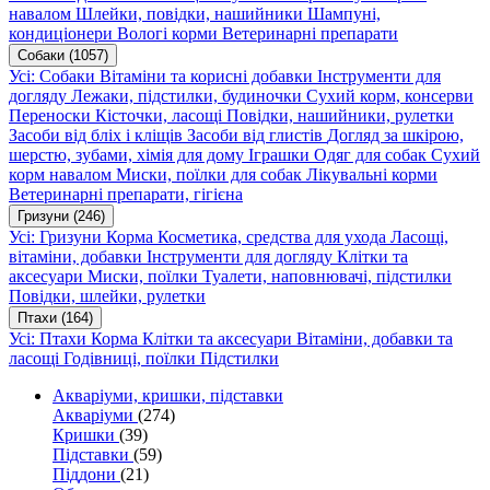
навалом
Шлейки, повідки, нашийники
Шампуні,
кондиціонери
Вологі корми
Ветеринарні препарати
Собаки
(1057)
Усі: Собаки
Вітаміни та корисні добавки
Інструменти для
догляду
Лежаки, підстилки, будиночки
Сухий корм, консерви
Переноски
Кісточки, ласощі
Повідки, нашийники, рулетки
Засоби від бліх і кліщів
Засоби від глистів
Догляд за шкірою,
шерстю, зубами, хімія для дому
Іграшки
Одяг для собак
Сухий
корм навалом
Миски, поїлки для собак
Лікувальні корми
Ветеринарні препарати, гігієна
Гризуни
(246)
Усі: Гризуни
Корма
Косметика, средства для ухода
Ласощі,
вітаміни, добавки
Інструменти для догляду
Клітки та
аксесуари
Миски, поїлки
Туалети, наповнювачі, підстилки
Повідки, шлейки, рулетки
Птахи
(164)
Усі: Птахи
Корма
Клітки та аксесуари
Вітаміни, добавки та
ласощі
Годівниці, поїлки
Підстилки
Акваріуми, кришки, підставки
Акваріуми
(274)
Кришки
(39)
Підставки
(59)
Піддони
(21)