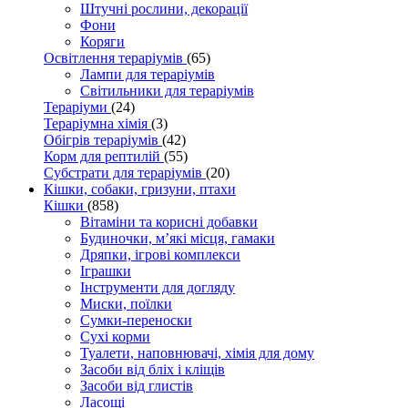
Штучні рослини, декорації
Фони
Коряги
Освітлення тераріумів
(65)
Лампи для тераріумів
Світильники для тераріумів
Тераріуми
(24)
Тераріумна хімія
(3)
Обігрів тераріумів
(42)
Корм для рептилій
(55)
Субстрати для тераріумів
(20)
Кішки, собаки, гризуни, птахи
Кішки
(858)
Вітаміни та корисні добавки
Будиночки, м’які місця, гамаки
Дряпки, ігрові комплекси
Іграшки
Інструменти для догляду
Миски, поїлки
Сумки-переноски
Сухі корми
Туалети, наповнювачі, хімія для дому
Засоби від бліх і кліщів
Засоби від глистів
Ласощі