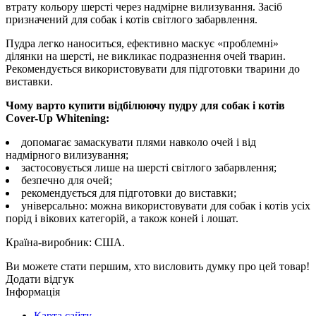
втрату кольору шерсті через надмірне вилизування. Засіб
призначений для собак і котів світлого забарвлення.
Пудра легко наноситься, ефективно маскує «проблемні»
ділянки на шерсті, не викликає подразнення очей тварин.
Рекомендується використовувати для підготовки тварини до
виставки.
Чому варто купити відбілюючу пудру для собак і котів
Cover-Up Whitening:
допомагає замаскувати плями навколо очей і від
надмірного вилизування;
застосовується лише на шерсті світлого забарвлення;
безпечно для очей;
рекомендується для підготовки до виставки;
універсально: можна використовувати для собак і котів усіх
порід і вікових категорій, а також коней і лошат.
Країна-виробник: США.
Ви можете стати першим, хто висловить думку про цей товар!
Додати відгук
Інформація
Карта сайту