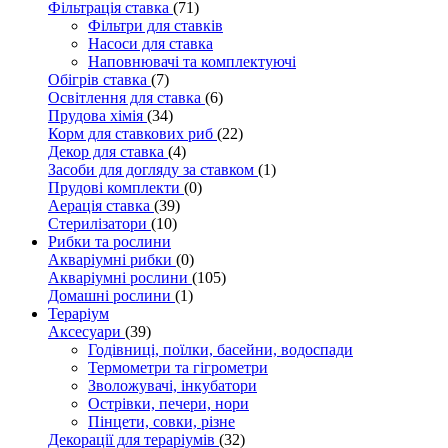
Фільтрація ставка
(71)
Фільтри для ставків
Насоси для ставка
Наповнювачі та комплектуючі
Обігрів ставка
(7)
Освітлення для ставка
(6)
Прудова хімія
(34)
Корм для ставкових риб
(22)
Декор для ставка
(4)
Засоби для догляду за ставком
(1)
Прудові комплекти
(0)
Аерація ставка
(39)
Стерилізатори
(10)
Рибки та рослини
Акваріумні рибки
(0)
Акваріумні рослини
(105)
Домашні рослини
(1)
Тераріум
Аксесуари
(39)
Годівниці, поїлки, басейни, водоспади
Термометри та гігрометри
Зволожувачі, інкубатори
Острівки, печери, нори
Пінцети, совки, різне
Декорації для тераріумів
(32)