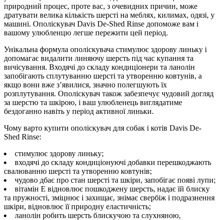
природний процес, проте вас, з очевидних причин, може
дратувати велика кількість шерсті на меблях, килимах, одязі, у
машині. Ополіскувач Davis De-Shed Rinse допоможе вам і
вашому улюбленцю легше пережити цей період.
Унікальна формула ополіскувача стимулює здорову линьку і
допомагає видалити линяючу шерсть під час купання та
вичісування. Входячі до складу кондиціонери та ланолін
запобігають сплутуванню шерсті та утворенню ковтунів, а
якщо вони вже з’явилися, значно полегшують їх
розплутування. Ополіскувач також забезпечує чудовий догляд
за шерстю та шкірою, і ваш улюбленець виглядатиме
бездоганно навіть у період активної линьки.
Чому варто купити ополіскувач для собак і котів Davis De-
Shed Rinse:
стимулює здорову линьку;
входячі до складу кондиціонуючі добавки перешкоджають
свалюванню шерсті та утворенню ковтунів;
чудово дбає про стан шерсті та шкіри, запобігає появі лупи;
вітамін Е відновлює пошкоджену шерсть, надає їй блиску
та пружності, зміцнює і захищає, знімає свербіж і подразнення
шкіри, відновлює її природну еластичність;
ланолін робить шерсть блискучою та слухняною,