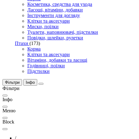
Косметика, средства для ухода
Ласощі, вітаміни, добавки
Інструменти для догляду
Клітки та аксесуари
Миски, поїлки
Туалети, наповнювачі, підстилки
Повідки, шлейки, рулетки
Птахи
(173)
Корма
Клітки та аксесуари
Вітаміни, добавки та ласощі
Годівниці, поїлки
Підстилки
Фільтри
Інфо
Фільтри
Інфо
Меню
Block
/