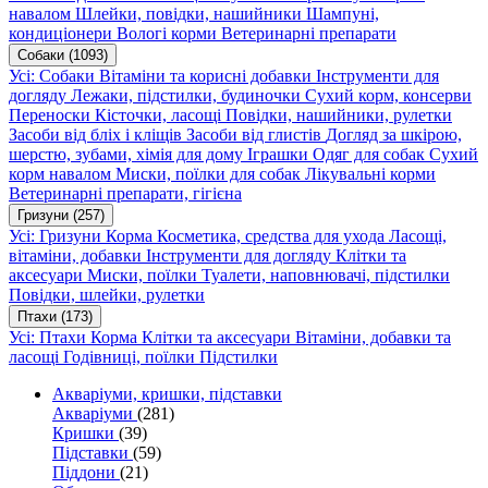
навалом
Шлейки, повідки, нашийники
Шампуні,
кондиціонери
Вологі корми
Ветеринарні препарати
Собаки
(1093)
Усі: Собаки
Вітаміни та корисні добавки
Інструменти для
догляду
Лежаки, підстилки, будиночки
Сухий корм, консерви
Переноски
Кісточки, ласощі
Повідки, нашийники, рулетки
Засоби від бліх і кліщів
Засоби від глистів
Догляд за шкірою,
шерстю, зубами, хімія для дому
Іграшки
Одяг для собак
Сухий
корм навалом
Миски, поїлки для собак
Лікувальні корми
Ветеринарні препарати, гігієна
Гризуни
(257)
Усі: Гризуни
Корма
Косметика, средства для ухода
Ласощі,
вітаміни, добавки
Інструменти для догляду
Клітки та
аксесуари
Миски, поїлки
Туалети, наповнювачі, підстилки
Повідки, шлейки, рулетки
Птахи
(173)
Усі: Птахи
Корма
Клітки та аксесуари
Вітаміни, добавки та
ласощі
Годівниці, поїлки
Підстилки
Акваріуми, кришки, підставки
Акваріуми
(281)
Кришки
(39)
Підставки
(59)
Піддони
(21)