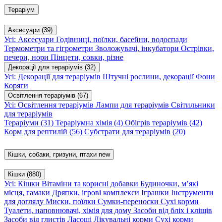
Тераріум
Аксесуари
(39)
Усі: Аксесуари
Годівниці, поїлки, басейни, водоспади
Термометри та гігрометри
Зволожувачі, інкубатори
Острівки,
печери, нори
Пінцети, совки, різне
Декорації для тераріумів
(32)
Усі: Декорації для тераріумів
Штучні рослини, декорації
Фони
Коряги
Освітлення тераріумів
(67)
Усі: Освітлення тераріумів
Лампи для тераріумів
Світильники
для тераріумів
Тераріуми
(31)
Тераріумна хімія
(4)
Обігрів тераріумів
(42)
Корм для рептилій
(56)
Субстрати для тераріумів
(20)
Кішки, собаки, гризуни, птахи
new
Кішки
(880)
Усі: Кішки
Вітаміни та корисні добавки
Будиночки, м’які
місця, гамаки
Дряпки, ігрові комплекси
Іграшки
Інструменти
для догляду
Миски, поїлки
Сумки-переноски
Сухі корми
Туалети, наповнювачі, хімія для дому
Засоби від бліх і кліщів
Засоби від глистів
Ласощі
Лікувальні корми
Сухі корми