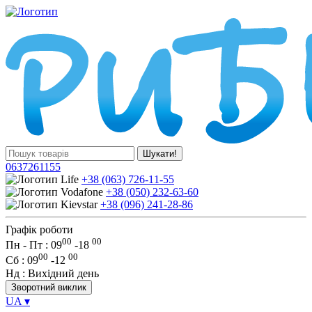
Шукати!
0637261155
+38 (063) 726-11-55
+38 (050) 232-63-60
+38 (096) 241-28-86
Графік роботи
00
00
Пн - Пт : 09
-
18
00
00
Сб
: 09
-
12
Нд
: Вихідний день
Зворотний виклик
UA
▾