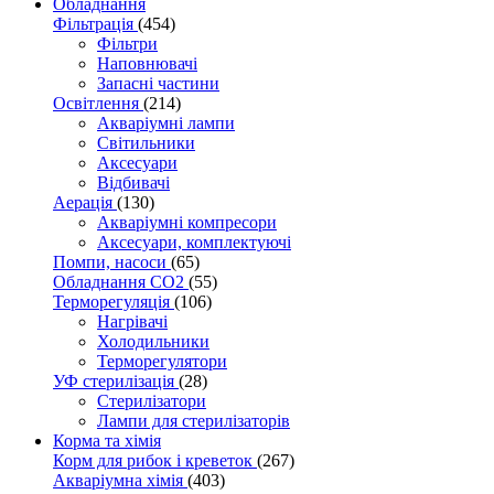
Обладнання
Фільтрація
(454)
Фільтри
Наповнювачі
Запасні частини
Освітлення
(214)
Акваріумні лампи
Світильники
Аксесуари
Відбивачі
Аерація
(130)
Акваріумні компресори
Аксесуари, комплектуючі
Помпи, насоси
(65)
Обладнання CO2
(55)
Терморегуляція
(106)
Нагрівачі
Холодильники
Терморегулятори
УФ стерилізація
(28)
Стерилізатори
Лампи для стерилізаторів
Корма та хімія
Корм для рибок і креветок
(267)
Акваріумна хімія
(403)