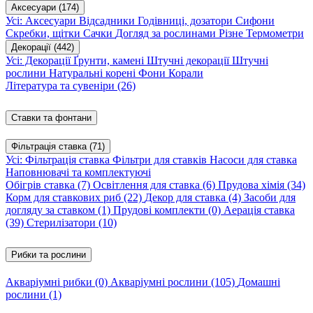
Аксесуари
(174)
Усі: Аксесуари
Відсадники
Годівниці, дозатори
Сифони
Скребки, щітки
Сачки
Догляд за рослинами
Різне
Термометри
Декорації
(442)
Усі: Декорації
Ґрунти, камені
Штучні декорації
Штучні
рослини
Натуральні корені
Фони
Корали
Література та сувеніри
(26)
Ставки та фонтани
Фільтрація ставка
(71)
Усі: Фільтрація ставка
Фільтри для ставків
Насоси для ставка
Наповнювачі та комплектуючі
Обігрів ставка
(7)
Освітлення для ставка
(6)
Прудова хімія
(34)
Корм для ставкових риб
(22)
Декор для ставка
(4)
Засоби для
догляду за ставком
(1)
Прудові комплекти
(0)
Аерація ставка
(39)
Стерилізатори
(10)
Рибки та рослини
Акваріумні рибки
(0)
Акваріумні рослини
(105)
Домашні
рослини
(1)