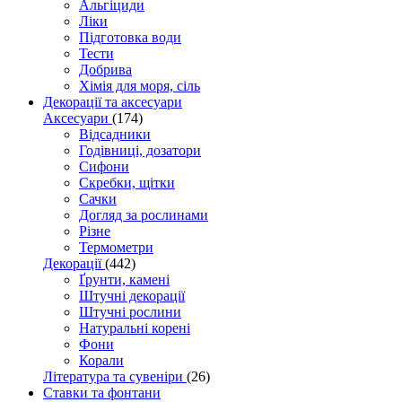
Альгіциди
Ліки
Підготовка води
Тести
Добрива
Хімія для моря, сіль
Декорації та аксесуари
Аксесуари
(174)
Відсадники
Годівниці, дозатори
Сифони
Скребки, щітки
Сачки
Догляд за рослинами
Різне
Термометри
Декорації
(442)
Ґрунти, камені
Штучні декорації
Штучні рослини
Натуральні корені
Фони
Корали
Література та сувеніри
(26)
Ставки та фонтани