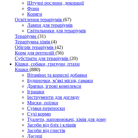
Штучні рослини, декорації
Фони
Коряги
Освітлення тераріумів
(67)
Лампи для тераріумів
Світильники для тераріумів
Тераріуми
(31)
Тераріумна хімія
(4)
Обігрів тераріумів
(42)
Корм для рептилій
(56)
Субстрати для тераріумів
(20)
Кішки, собаки, гризуни, птахи
Кішки
(880)
Вітаміни та корисні добавки
Будиночки, м’які місця, гамаки
Дряпки, ігрові комплекси
Іграшки
Інструменти для догляду
Миски, поїлки
Сумки-переноски
Сухі корми
Туалети, наповнювачі, хімія для дому
Засоби від бліх і кліщів
Засоби від глистів
Ласощі