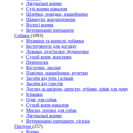
Лікувальні корми
Сухі корми навалом
Шлейки, повідки, нашийники
Шампуні, кондиціонери
Вологі корми
Ветеринарні препарати
Собаки
(1093)
Вітаміни та корисні добавки
Інструменти для догляду
Лежаки, підстилки, будиночки
Сухий корм, консерви
Переноски
Кісточки, ласощі
Повідки, нашийники, рулетки
Засоби від бліх і кліщів
Засоби від глистів
Догляд за шкірою, шерстю, зубами, хімія для дому
Іграшки
Одяг для собак
Сухий корм навалом
Миски, поїлки для собак
Лікувальні корми
Ветеринарні препарати, гігієна
Гризуни
(257)
Корма