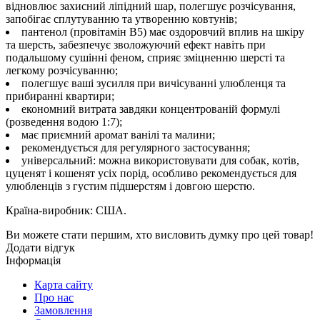
відновлює захисний ліпідний шар, полегшує розчісування,
запобігає сплутуванню та утворенню ковтунів;
пантенол (провітамін В5) має оздоровчий вплив на шкіру
та шерсть, забезпечує зволожуючий ефект навіть при
подальшому сушінні феном, сприяє зміцненню шерсті та
легкому розчісуванню;
полегшує ваші зусилля при вичісуванні улюбленця та
прибиранні квартири;
економний витрата завдяки концентрованій формулі
(розведення водою 1:7);
має приємний аромат ванілі та малини;
рекомендується для регулярного застосування;
універсальний: можна використовувати для собак, котів,
цуценят і кошенят усіх порід, особливо рекомендується для
улюбленців з густим підшерстям і довгою шерстю.
Країна-виробник: США.
Ви можете стати першим, хто висловить думку про цей товар!
Додати відгук
Інформація
Карта сайту
Про нас
Замовлення