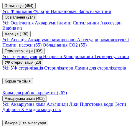
Фільтрація
(454)
Усі: Фільтрація
Фільтри
Наповнювачі
Запасні частини
Освітлення
(214)
Усі: Освітлення
Акваріумні лампи
Світильники
Аксесуари
Відбивачі
Аерація
(130)
Усі: Аерація
Акваріумні компресори
Аксесуари, комплектуючі
Помпи, насоси
(65)
Обладнання CO2
(55)
Терморегуляція
(106)
Усі: Терморегуляція
Нагрівачі
Холодильники
Терморегулятори
УФ стерилізація
(28)
Усі: УФ стерилізація
Стерилізатори
Лампи для стерилізаторів
Корма та хімія
Корм для рибок і креветок
(267)
Акваріумна хімія
(403)
Усі: Акваріумна хімія
Альгіциди
Ліки
Підготовка води
Тести
Добрива
Хімія для моря, сіль
Декорації та аксесуари