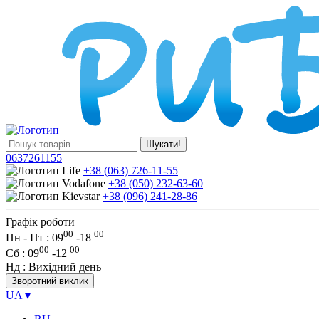
Шукати!
0637261155
+38 (063) 726-11-55
+38 (050) 232-63-60
+38 (096) 241-28-86
Графік роботи
00
00
Пн - Пт : 09
-
18
00
00
Сб
: 09
-
12
Нд
: Вихідний день
Зворотний виклик
UA
▾