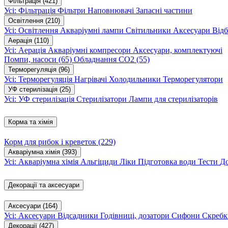
Фільтрація
(421)
Усі: Фільтрація
Фільтри
Наповнювачі
Запасні частини
Освітлення
(210)
Усі: Освітлення
Акваріумні лампи
Світильники
Аксесуари
Відб
Аерація
(110)
Усі: Аерація
Акваріумні компресори
Аксесуари, комплектуючі
Помпи, насоси
(65)
Обладнання CO2
(55)
Терморегуляція
(96)
Усі: Терморегуляція
Нагрівачі
Холодильники
Терморегулятори
УФ стерилізація
(25)
Усі: УФ стерилізація
Стерилізатори
Лампи для стерилізаторів
Корма та хімія
Корм для рибок і креветок
(229)
Акваріумна хімія
(393)
Усі: Акваріумна хімія
Альгіциди
Ліки
Підготовка води
Тести
Д
Декорації та аксесуари
Аксесуари
(164)
Усі: Аксесуари
Відсадники
Годівниці, дозатори
Сифони
Скребк
Декорації
(427)