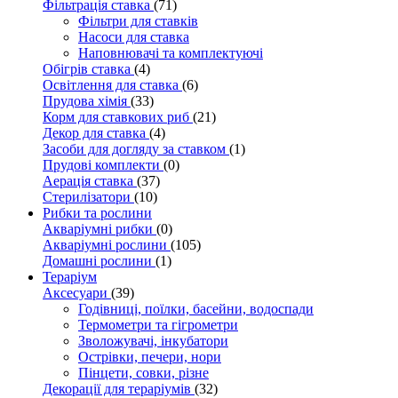
Фільтрація ставка
(71)
Фільтри для ставків
Насоси для ставка
Наповнювачі та комплектуючі
Обігрів ставка
(4)
Освітлення для ставка
(6)
Прудова хімія
(33)
Корм для ставкових риб
(21)
Декор для ставка
(4)
Засоби для догляду за ставком
(1)
Прудові комплекти
(0)
Аерація ставка
(37)
Стерилізатори
(10)
Рибки та рослини
Акваріумні рибки
(0)
Акваріумні рослини
(105)
Домашні рослини
(1)
Тераріум
Аксесуари
(39)
Годівниці, поїлки, басейни, водоспади
Термометри та гігрометри
Зволожувачі, інкубатори
Острівки, печери, нори
Пінцети, совки, різне
Декорації для тераріумів
(32)