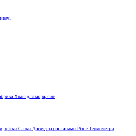
ивачі
обрива
Хімія для моря, сіль
и, щітки
Сачки
Догляд за рослинами
Різне
Термометри