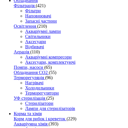
Обладнання
Фільтрація
(421)
Фільтри
Наповнювачі
Запасні частини
Освітлення
(210)
Акваріумні лампи
Світильники
Аксесуари
Відбивачі
Аерація
(110)
Акваріумні компресори
Аксесуари, комплектуючі
Помпи, насоси
(65)
Обладнання CO2
(55)
Терморегуляція
(96)
Нагрівачі
Холодильники
Терморегулятори
УФ стерилізація
(25)
Стерилізатори
Лампи для стерилізаторів
Корма та хімія
Корм для рибок і креветок
(229)
Акваріумна хімія
(393)