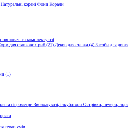
и
Натуральні корені
Фони
Корали
повнювачі та комплектуючі
Корм для ставкових риб
(21)
Декор для ставка
(4)
Засоби для догл
ини
(1)
ри та гігрометри
Зволожувачі, інкубатори
Острівки, печери, но
оряги
я тераріумів