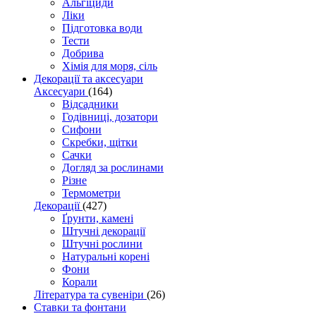
Альгіциди
Ліки
Підготовка води
Тести
Добрива
Хімія для моря, сіль
Декорації та аксесуари
Аксесуари
(164)
Відсадники
Годівниці, дозатори
Сифони
Скребки, щітки
Сачки
Догляд за рослинами
Різне
Термометри
Декорації
(427)
Ґрунти, камені
Штучні декорації
Штучні рослини
Натуральні корені
Фони
Корали
Література та сувеніри
(26)
Ставки та фонтани