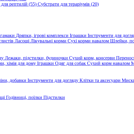
 для рептилій
(55)
Субстрати для тераріумів
(20)
, гамаки
Дряпки, ігрові комплекси
Іграшки
Інструменти для догл
глистів
Ласощі
Лікувальні корми
Сухі корми навалом
Шлейки, п
яду
Лежаки, підстилки, будиночки
Сухий корм, консерви
Перено
ми, хімія для дому
Іграшки
Одяг для собак
Сухий корм навалом
М
міни, добавки
Інструменти для догляду
Клітки та аксесуари
Миски
ощі
Годівниці, поїлки
Підстилки