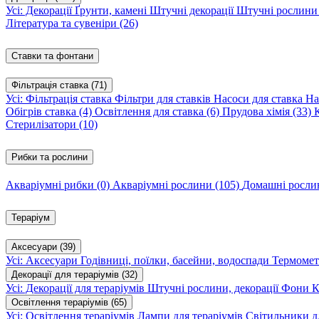
Усі: Декорації
Ґрунти, камені
Штучні декорації
Штучні рослин
Література та сувеніри
(26)
Ставки та фонтани
Фільтрація ставка
(71)
Усі: Фільтрація ставка
Фільтри для ставків
Насоси для ставка
На
Обігрів ставка
(4)
Освітлення для ставка
(6)
Прудова хімія
(33)
Стерилізатори
(10)
Рибки та рослини
Акваріумні рибки
(0)
Акваріумні рослини
(105)
Домашні росл
Тераріум
Аксесуари
(39)
Усі: Аксесуари
Годівниці, поїлки, басейни, водоспади
Термомет
Декорації для тераріумів
(32)
Усі: Декорації для тераріумів
Штучні рослини, декорації
Фони
К
Освітлення тераріумів
(65)
Усі: Освітлення тераріумів
Лампи для тераріумів
Світильники дл