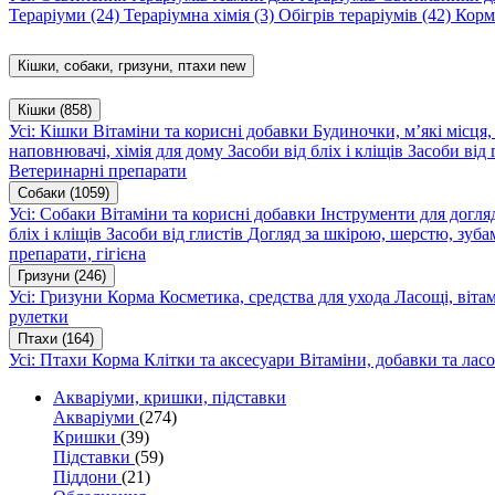
Тераріуми
(24)
Тераріумна хімія
(3)
Обігрів тераріумів
(42)
Корм
Кішки, собаки, гризуни, птахи
new
Кішки
(858)
Усі: Кішки
Вітаміни та корисні добавки
Будиночки, м’які місця
наповнювачі, хімія для дому
Засоби від бліх і кліщів
Засоби від 
Ветеринарні препарати
Собаки
(1059)
Усі: Собаки
Вітаміни та корисні добавки
Інструменти для догл
бліх і кліщів
Засоби від глистів
Догляд за шкірою, шерстю, зуба
препарати, гігієна
Гризуни
(246)
Усі: Гризуни
Корма
Косметика, средства для ухода
Ласощі, віта
рулетки
Птахи
(164)
Усі: Птахи
Корма
Клітки та аксесуари
Вітаміни, добавки та лас
Акваріуми, кришки, підставки
Акваріуми
(274)
Кришки
(39)
Підставки
(59)
Піддони
(21)