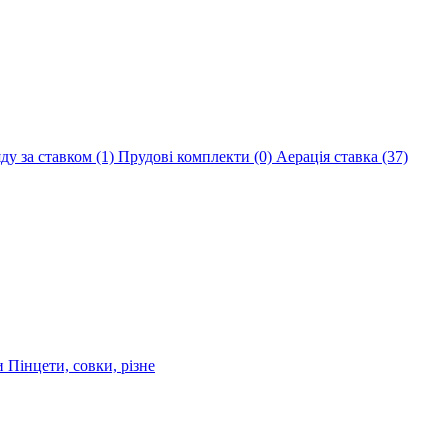
яду за ставком
(1)
Прудові комплекти
(0)
Аерація ставка
(37)
ри
Пінцети, совки, різне