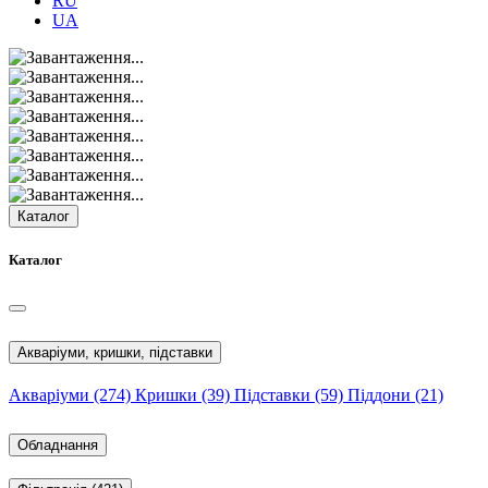
RU
UA
Каталог
Каталог
Акваріуми, кришки, підставки
Акваріуми
(274)
Кришки
(39)
Підставки
(59)
Піддони
(21)
Обладнання