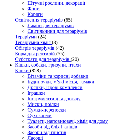
Штучні рослини, декорації
Фони
Коряги
Освітлення тераріумів
(65)
Лампи для тераріумів
Світильники для тераріумів
Тераріуми
(24)
Тераріумна хімія
(3)
Обігрів тераріумів
(42)
Корм для рептилій
(55)
Субстрати для тераріумів
(20)
Кішки, собаки, гризуни, птахи
Кішки
(858)
Вітаміни та корисні добавки
Будиночки, м’які місця, гамаки
Дряпки, ігрові комплекси
Іграшки
Інструменти для догляду
Миски, поїлки
Сумки-переноски
Сухі корми
Туалети, наповнювачі, хімія для дому
Засоби від бліх і кліщів
Засоби від глистів
Ласощі