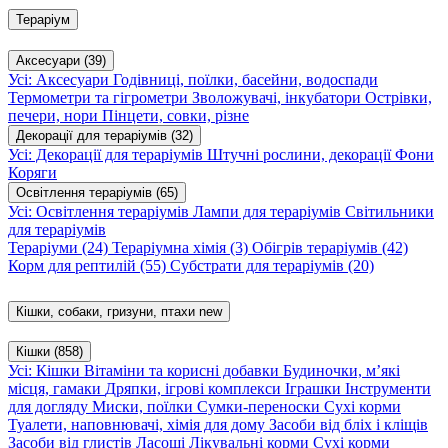
Тераріум
Аксесуари
(39)
Усі: Аксесуари
Годівниці, поїлки, басейни, водоспади
Термометри та гігрометри
Зволожувачі, інкубатори
Острівки,
печери, нори
Пінцети, совки, різне
Декорації для тераріумів
(32)
Усі: Декорації для тераріумів
Штучні рослини, декорації
Фони
Коряги
Освітлення тераріумів
(65)
Усі: Освітлення тераріумів
Лампи для тераріумів
Світильники
для тераріумів
Тераріуми
(24)
Тераріумна хімія
(3)
Обігрів тераріумів
(42)
Корм для рептилій
(55)
Субстрати для тераріумів
(20)
Кішки, собаки, гризуни, птахи
new
Кішки
(858)
Усі: Кішки
Вітаміни та корисні добавки
Будиночки, м’які
місця, гамаки
Дряпки, ігрові комплекси
Іграшки
Інструменти
для догляду
Миски, поїлки
Сумки-переноски
Сухі корми
Туалети, наповнювачі, хімія для дому
Засоби від бліх і кліщів
Засоби від глистів
Ласощі
Лікувальні корми
Сухі корми