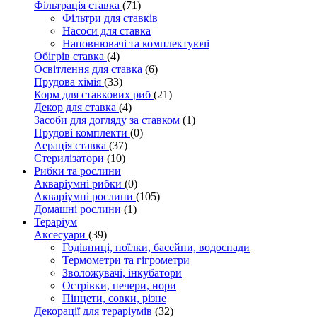
Фільтрація ставка
(71)
Фільтри для ставків
Насоси для ставка
Наповнювачі та комплектуючі
Обігрів ставка
(4)
Освітлення для ставка
(6)
Прудова хімія
(33)
Корм для ставкових риб
(21)
Декор для ставка
(4)
Засоби для догляду за ставком
(1)
Прудові комплекти
(0)
Аерація ставка
(37)
Стерилізатори
(10)
Рибки та рослини
Акваріумні рибки
(0)
Акваріумні рослини
(105)
Домашні рослини
(1)
Тераріум
Аксесуари
(39)
Годівниці, поїлки, басейни, водоспади
Термометри та гігрометри
Зволожувачі, інкубатори
Острівки, печери, нори
Пінцети, совки, різне
Декорації для тераріумів
(32)