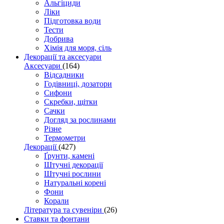
Альгіциди
Ліки
Підготовка води
Тести
Добрива
Хімія для моря, сіль
Декорації та аксесуари
Аксесуари
(164)
Відсадники
Годівниці, дозатори
Сифони
Скребки, щітки
Сачки
Догляд за рослинами
Різне
Термометри
Декорації
(427)
Ґрунти, камені
Штучні декорації
Штучні рослини
Натуральні корені
Фони
Корали
Література та сувеніри
(26)
Ставки та фонтани