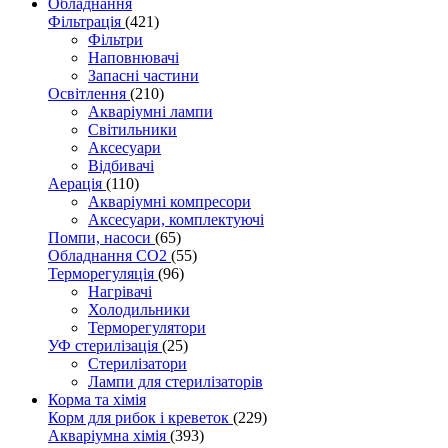
Обладнання
Фільтрація
(421)
Фільтри
Наповнювачі
Запасні частини
Освітлення
(210)
Акваріумні лампи
Світильники
Аксесуари
Відбивачі
Аерація
(110)
Акваріумні компресори
Аксесуари, комплектуючі
Помпи, насоси
(65)
Обладнання CO2
(55)
Терморегуляція
(96)
Нагрівачі
Холодильники
Терморегулятори
УФ стерилізація
(25)
Стерилізатори
Лампи для стерилізаторів
Корма та хімія
Корм для рибок і креветок
(229)
Акваріумна хімія
(393)