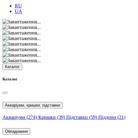
RU
UA
Каталог
Каталог
Акваріуми, кришки, підставки
Акваріуми
(274)
Кришки
(39)
Підставки
(59)
Піддони
(21)
Обладнання