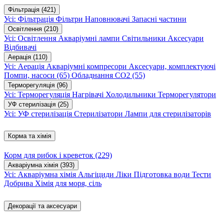
Фільтрація
(421)
Усі: Фільтрація
Фільтри
Наповнювачі
Запасні частини
Освітлення
(210)
Усі: Освітлення
Акваріумні лампи
Світильники
Аксесуари
Відбивачі
Аерація
(110)
Усі: Аерація
Акваріумні компресори
Аксесуари, комплектуючі
Помпи, насоси
(65)
Обладнання CO2
(55)
Терморегуляція
(96)
Усі: Терморегуляція
Нагрівачі
Холодильники
Терморегулятори
УФ стерилізація
(25)
Усі: УФ стерилізація
Стерилізатори
Лампи для стерилізаторів
Корма та хімія
Корм для рибок і креветок
(229)
Акваріумна хімія
(393)
Усі: Акваріумна хімія
Альгіциди
Ліки
Підготовка води
Тести
Добрива
Хімія для моря, сіль
Декорації та аксесуари