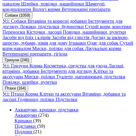
навалом
Шлейки, повідки, нашийники
Шампуні,
кондиціонери
Вологі корми
Ветеринарні препарати
Собаки
(1059)
Усі: Собаки
Вітаміни та корисні добавки
Інструменти для
догляду
Лежаки, підстилки, будиночки
Сухий корм, консерви
Переноски
Кісточки, ласощі
Повідки, нашийники, рулетки
Засоби від бліх і кліщів
Засоби від глистів
Догляд за шкірою,
шерстю, зубами, хімія для дому
Іграшки
Одяг для собак
Сухий
корм навалом
Миски, поїлки для собак
Лікувальні корми
Ветеринарні препарати, гігієна
Гризуни
(246)
Усі: Гризуни
Корма
Косметика, средства для ухода
Ласощі,
вітаміни, добавки
Інструменти для догляду
Клітки та
аксесуари
Миски, поїлки
Туалети, наповнювачі, підстилки
Повідки, шлейки, рулетки
Птахи
(164)
Усі: Птахи
Корма
Клітки та аксесуари
Вітаміни, добавки та
ласощі
Годівниці, поїлки
Підстилки
Акваріуми, кришки, підставки
Акваріуми
(274)
Кришки
(39)
Підставки
(59)
Піддони
(21)