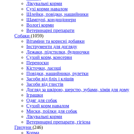
Лікувальні корми
Сухі корми навалом
Шлейки, повідки, нашийники
Шампуні, кондиціонери
Вологі корми
Ветеринарні препарати
Собаки
(1059)
Вітаміни та корисні добавки
Інструменти для догляду
Лежаки, підстилки, будиночки
Сухий корм, консерви
Переноски
Кісточки, ласощі
Повідки, нашийники, рулетки
Засоби від бліх і кліщів
Засоби від глистів
Догляд за шкірою, шерстю, зубами, хімія для дому
Іграшки
Одяг для собак
Сухий корм навалом
Миски, поїлки для собак
Лікувальні корми
Ветеринарні препарати, гігієна
Гризуни
(246)
Корма