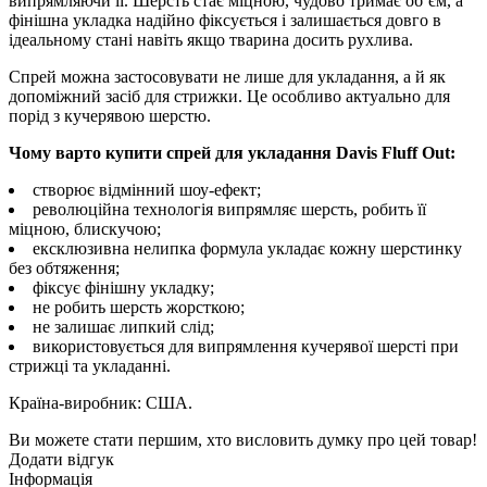
випрямляючи її. Шерсть стає міцною, чудово тримає об’єм, а
фінішна укладка надійно фіксується і залишається довго в
ідеальному стані навіть якщо тварина досить рухлива.
Спрей можна застосовувати не лише для укладання, а й як
допоміжний засіб для стрижки. Це особливо актуально для
порід з кучерявою шерстю.
Чому варто купити спрей для укладання Davis Fluff Out:
створює відмінний шоу-ефект;
революційна технологія випрямляє шерсть, робить її
міцною, блискучою;
ексклюзивна нелипка формула укладає кожну шерстинку
без обтяження;
фіксує фінішну укладку;
не робить шерсть жорсткою;
не залишає липкий слід;
використовується для випрямлення кучерявої шерсті при
стрижці та укладанні.
Країна-виробник: США.
Ви можете стати першим, хто висловить думку про цей товар!
Додати відгук
Інформація