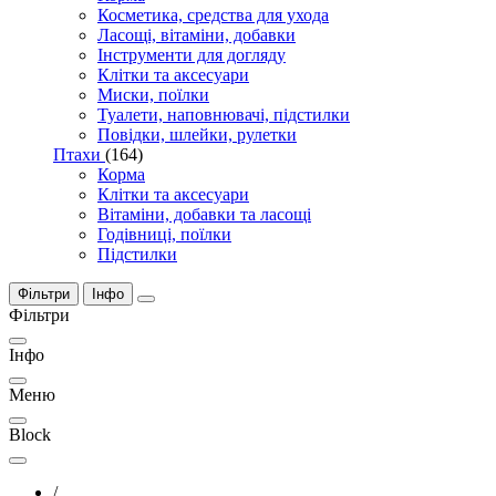
Косметика, средства для ухода
Ласощі, вітаміни, добавки
Інструменти для догляду
Клітки та аксесуари
Миски, поїлки
Туалети, наповнювачі, підстилки
Повідки, шлейки, рулетки
Птахи
(164)
Корма
Клітки та аксесуари
Вітаміни, добавки та ласощі
Годівниці, поїлки
Підстилки
Фільтри
Інфо
Фільтри
Інфо
Меню
Block
/