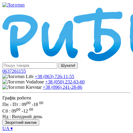
Шукати!
0637261155
+38 (063) 726-11-55
+38 (050) 232-63-60
+38 (096) 241-28-86
Графік роботи
00
00
Пн - Пт : 09
-
18
00
00
Сб
: 09
-
12
Нд
: Вихідний день
Зворотний виклик
UA
▾