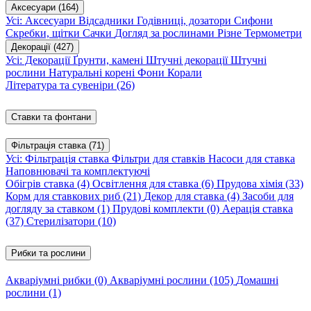
Аксесуари
(164)
Усі: Аксесуари
Відсадники
Годівниці, дозатори
Сифони
Скребки, щітки
Сачки
Догляд за рослинами
Різне
Термометри
Декорації
(427)
Усі: Декорації
Ґрунти, камені
Штучні декорації
Штучні
рослини
Натуральні корені
Фони
Корали
Література та сувеніри
(26)
Ставки та фонтани
Фільтрація ставка
(71)
Усі: Фільтрація ставка
Фільтри для ставків
Насоси для ставка
Наповнювачі та комплектуючі
Обігрів ставка
(4)
Освітлення для ставка
(6)
Прудова хімія
(33)
Корм для ставкових риб
(21)
Декор для ставка
(4)
Засоби для
догляду за ставком
(1)
Прудові комплекти
(0)
Аерація ставка
(37)
Стерилізатори
(10)
Рибки та рослини
Акваріумні рибки
(0)
Акваріумні рослини
(105)
Домашні
рослини
(1)