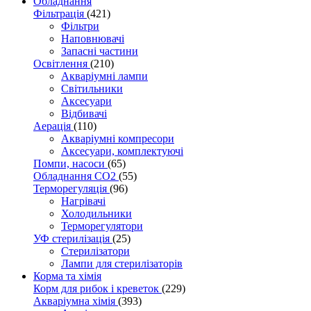
Обладнання
Фільтрація
(421)
Фільтри
Наповнювачі
Запасні частини
Освітлення
(210)
Акваріумні лампи
Світильники
Аксесуари
Відбивачі
Аерація
(110)
Акваріумні компресори
Аксесуари, комплектуючі
Помпи, насоси
(65)
Обладнання CO2
(55)
Терморегуляція
(96)
Нагрівачі
Холодильники
Терморегулятори
УФ стерилізація
(25)
Стерилізатори
Лампи для стерилізаторів
Корма та хімія
Корм для рибок і креветок
(229)
Акваріумна хімія
(393)