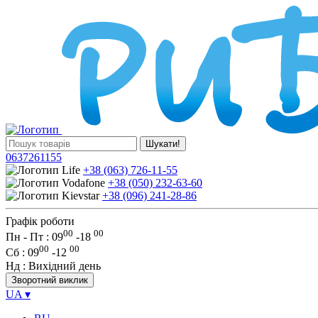
Шукати!
0637261155
+38 (063) 726-11-55
+38 (050) 232-63-60
+38 (096) 241-28-86
Графік роботи
00
00
Пн - Пт : 09
-
18
00
00
Сб
: 09
-
12
Нд
: Вихідний день
Зворотний виклик
UA
▾