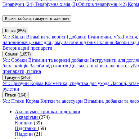
Тераріуми
(24)
Тераріумна хімія
(3)
Обігрів тераріумів
(42)
Корм
Кішки, собаки, гризуни, птахи
new
Кішки
(858)
Усі: Кішки
Вітаміни та корисні добавки
Будиночки, м’які місця
наповнювачі, хімія для дому
Засоби від бліх і кліщів
Засоби від 
Ветеринарні препарати
Собаки
(1057)
Усі: Собаки
Вітаміни та корисні добавки
Інструменти для догл
бліх і кліщів
Засоби від глистів
Догляд за шкірою, шерстю, зуба
препарати, гігієна
Гризуни
(246)
Усі: Гризуни
Корма
Косметика, средства для ухода
Ласощі, віта
рулетки
Птахи
(164)
Усі: Птахи
Корма
Клітки та аксесуари
Вітаміни, добавки та лас
Акваріуми, кришки, підставки
Акваріуми
(274)
Кришки
(39)
Підставки
(59)
Піддони
(21)