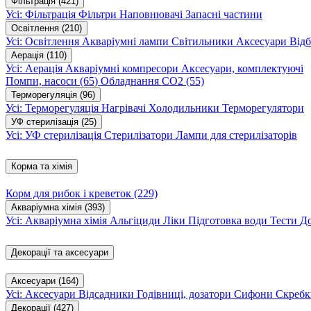
Фільтрація
(421)
Усі: Фільтрація
Фільтри
Наповнювачі
Запасні частини
Освітлення
(210)
Усі: Освітлення
Акваріумні лампи
Світильники
Аксесуари
Відб
Аерація
(110)
Усі: Аерація
Акваріумні компресори
Аксесуари, комплектуючі
Помпи, насоси
(65)
Обладнання CO2
(55)
Терморегуляція
(96)
Усі: Терморегуляція
Нагрівачі
Холодильники
Терморегулятори
УФ стерилізація
(25)
Усі: УФ стерилізація
Стерилізатори
Лампи для стерилізаторів
Корма та хімія
Корм для рибок і креветок
(229)
Акваріумна хімія
(393)
Усі: Акваріумна хімія
Альгіциди
Ліки
Підготовка води
Тести
Д
Декорації та аксесуари
Аксесуари
(164)
Усі: Аксесуари
Відсадники
Годівниці, дозатори
Сифони
Скребк
Декорації
(427)