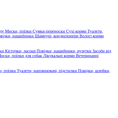
яду
Миски, поїлки
Сумки-переноски
Сухі корми
Туалети,
овідки, нашийники
Шампуні, кондиціонери
Вологі корми
ски
Кісточки, ласощі
Повідки, нашийники, рулетки
Засоби від
иски, поїлки для собак
Лікувальні корми
Ветеринарні
, поїлки
Туалети, наповнювачі, підстилки
Повідки, шлейки,