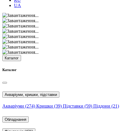
RU
UA
Каталог
Каталог
Акваріуми, кришки, підставки
Акваріуми
(274)
Кришки
(39)
Підставки
(59)
Піддони
(21)
Обладнання