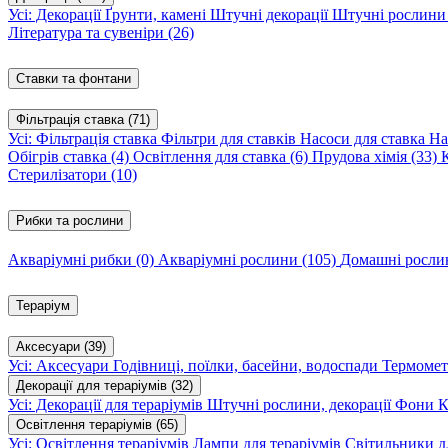
Усі: Декорації
Ґрунти, камені
Штучні декорації
Штучні рослин
Література та сувеніри
(26)
Ставки та фонтани
Фільтрація ставка
(71)
Усі: Фільтрація ставка
Фільтри для ставків
Насоси для ставка
На
Обігрів ставка
(4)
Освітлення для ставка
(6)
Прудова хімія
(33)
Стерилізатори
(10)
Рибки та рослини
Акваріумні рибки
(0)
Акваріумні рослини
(105)
Домашні росл
Тераріум
Аксесуари
(39)
Усі: Аксесуари
Годівниці, поїлки, басейни, водоспади
Термомет
Декорації для тераріумів
(32)
Усі: Декорації для тераріумів
Штучні рослини, декорації
Фони
К
Освітлення тераріумів
(65)
Усі: Освітлення тераріумів
Лампи для тераріумів
Світильники дл