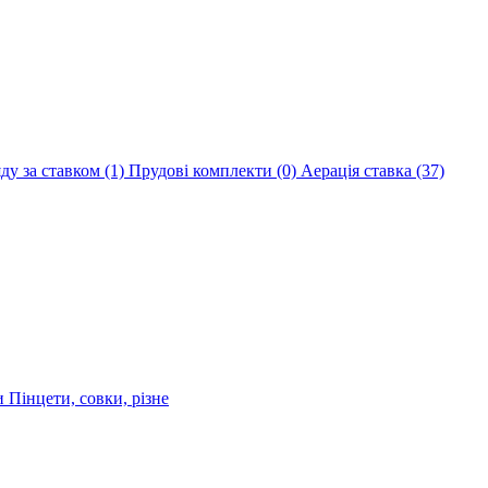
яду за ставком
(1)
Прудові комплекти
(0)
Аерація ставка
(37)
ри
Пінцети, совки, різне