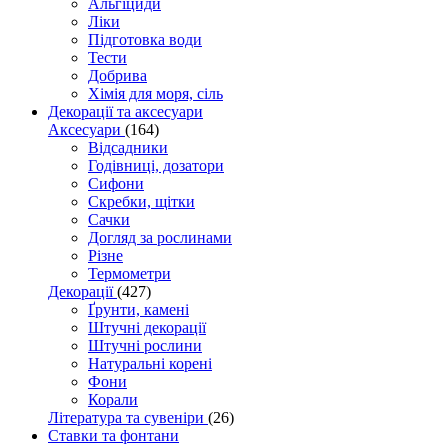
Альгіциди
Ліки
Підготовка води
Тести
Добрива
Хімія для моря, сіль
Декорації та аксесуари
Аксесуари
(164)
Відсадники
Годівниці, дозатори
Сифони
Скребки, щітки
Сачки
Догляд за рослинами
Різне
Термометри
Декорації
(427)
Ґрунти, камені
Штучні декорації
Штучні рослини
Натуральні корені
Фони
Корали
Література та сувеніри
(26)
Ставки та фонтани