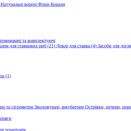
и
Натуральні корені
Фони
Корали
повнювачі та комплектуючі
Корм для ставкових риб
(21)
Декор для ставка
(4)
Засоби для догл
ини
(1)
ри та гігрометри
Зволожувачі, інкубатори
Острівки, печери, но
оряги
я тераріумів