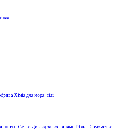
ивачі
обрива
Хімія для моря, сіль
и, щітки
Сачки
Догляд за рослинами
Різне
Термометри