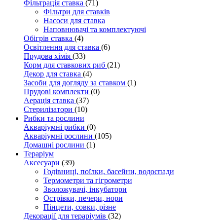
Фільтрація ставка
(71)
Фільтри для ставків
Насоси для ставка
Наповнювачі та комплектуючі
Обігрів ставка
(4)
Освітлення для ставка
(6)
Прудова хімія
(33)
Корм для ставкових риб
(21)
Декор для ставка
(4)
Засоби для догляду за ставком
(1)
Прудові комплекти
(0)
Аерація ставка
(37)
Стерилізатори
(10)
Рибки та рослини
Акваріумні рибки
(0)
Акваріумні рослини
(105)
Домашні рослини
(1)
Тераріум
Аксесуари
(39)
Годівниці, поїлки, басейни, водоспади
Термометри та гігрометри
Зволожувачі, інкубатори
Острівки, печери, нори
Пінцети, совки, різне
Декорації для тераріумів
(32)