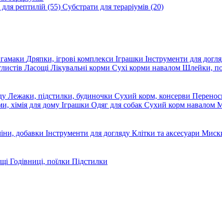
 для рептилій
(55)
Субстрати для тераріумів
(20)
, гамаки
Дряпки, ігрові комплекси
Іграшки
Інструменти для догл
глистів
Ласощі
Лікувальні корми
Сухі корми навалом
Шлейки, п
яду
Лежаки, підстилки, будиночки
Сухий корм, консерви
Перено
ми, хімія для дому
Іграшки
Одяг для собак
Сухий корм навалом
М
міни, добавки
Інструменти для догляду
Клітки та аксесуари
Миски
ощі
Годівниці, поїлки
Підстилки