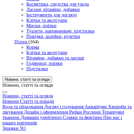
Косметика, средства для ухода
Ласощі, вітаміни, добавки
Інструменти для догляду
Клітки та аксесуари
Миски, поїлки
Туалети, наповнювачі, підстилки
Повідки, шлейки, рулетки
Птахи
(164)
Корма
Клітки та аксесуари
Вітаміни, добавки та ласощі
Годівниці, поїлки
Підстилки
Новини, статті та огляди
Новини, статті та огляди
Новини, статті та огляди
Новини
Статті та поради
Вода та обладнання
Догляд і годування
Акваріуми
Хвороби та
лікування
Дизайн і оформлення
Рибки
Рослини
Тераріумні
тварини
Домашні улюбленці
Ставки та фонтани
Про нас і
наших партнерів
Знижки
Усі