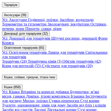
Тераріум
Аксесуари
(39)
Усі: Аксесуари
Годівниці, поїлки, басейни, водоспади
Термометри та гігрометри
Зволожувачі, інкубатори
Острівки,
печери, нори
Пінцети, совки, різне
Декорації для тераріумів
(32)
Усі: Декорації для тераріумів
Штучні рослини, декорації
Фони
Коряги
Освітлення тераріумів
(65)
Усі: Освітлення тераріумів
Лампи для тераріумів
Світильники
для тераріумів
Тераріуми
(24)
Тераріумна хімія
(3)
Обігрів тераріумів
(42)
Корм для рептилій
(55)
Субстрати для тераріумів
(20)
Кішки, собаки, гризуни, птахи
new
Кішки
(858)
Усі: Кішки
Вітаміни та корисні добавки
Будиночки, м’які
місця, гамаки
Дряпки, ігрові комплекси
Іграшки
Інструменти
для догляду
Миски, поїлки
Сумки-переноски
Сухі корми
Туалети, наповнювачі, хімія для дому
Засоби від бліх і кліщів
Засоби від глистів
Ласощі
Лікувальні корми
Сухі корми