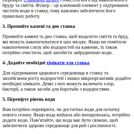
бруду та сміття. Фільтр – це ключовий елемент у підтриманні
чистоти води в ставку, тому важливо забезпечити його
правильну роботу.
3. Промийте камені та дно ставка
Промийте камені та дно ставка, щоб видалити сміття та бруд,
які можуть накопичуватися в цих місцях. Якщо ви помітили
накопичення слизу або водоростей на каменях, їх також
потрібно очистити, щоб запобігти забрудненню води.
4. Додайте необхідні
хімікати для ставка
Для підтримання здорового середовища в ставку та
запобігання росту водоростей і інших мікроорганізмів додайте
необхідні хімікати. Деякі з них можуть включати хлор,
бактерії, а також засоби для боротьби з водоростями.
5. Перевірте рівень води
Вам потрібно перевірити, чи достатньо води для початку
нового сезону. Якщо вода вийшла або випарувалась, потрібно
додати води. Пам’ятайте, що вода має бути свіжою, щоб
забезпечити здорове середовище для риб і рослинності.