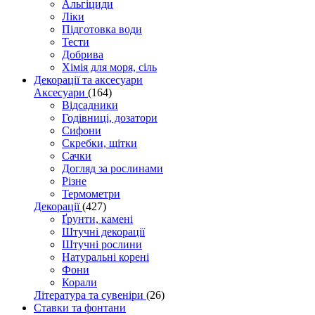
Альгіциди
Ліки
Підготовка води
Тести
Добрива
Хімія для моря, сіль
Декорації та аксесуари
Аксесуари
(164)
Відсадники
Годівниці, дозатори
Сифони
Скребки, щітки
Сачки
Догляд за рослинами
Різне
Термометри
Декорації
(427)
Ґрунти, камені
Штучні декорації
Штучні рослини
Натуральні корені
Фони
Корали
Література та сувеніри
(26)
Ставки та фонтани