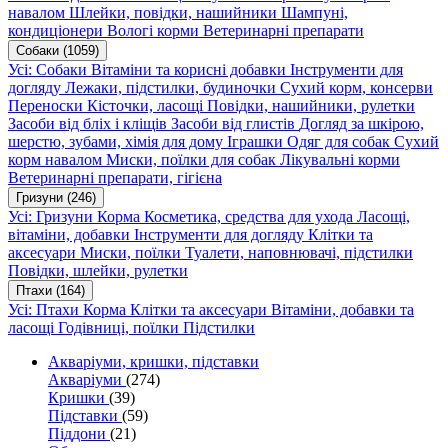
навалом
Шлейки, повідки, нашийники
Шампуні,
кондиціонери
Вологі корми
Ветеринарні препарати
Собаки
(1059)
Усі: Собаки
Вітаміни та корисні добавки
Інструменти для
догляду
Лежаки, підстилки, будиночки
Сухий корм, консерви
Переноски
Кісточки, ласощі
Повідки, нашийники, рулетки
Засоби від бліх і кліщів
Засоби від глистів
Догляд за шкірою,
шерстю, зубами, хімія для дому
Іграшки
Одяг для собак
Сухий
корм навалом
Миски, поїлки для собак
Лікувальні корми
Ветеринарні препарати, гігієна
Гризуни
(246)
Усі: Гризуни
Корма
Косметика, средства для ухода
Ласощі,
вітаміни, добавки
Інструменти для догляду
Клітки та
аксесуари
Миски, поїлки
Туалети, наповнювачі, підстилки
Повідки, шлейки, рулетки
Птахи
(164)
Усі: Птахи
Корма
Клітки та аксесуари
Вітаміни, добавки та
ласощі
Годівниці, поїлки
Підстилки
Акваріуми, кришки, підставки
Акваріуми
(274)
Кришки
(39)
Підставки
(59)
Піддони
(21)