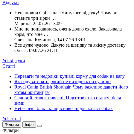
Відгуки
Нешановна Світлана з минулого відгуку! Чому ви
ставите три зірки
…
Марина
,
22.07.26 13:09
Мне не понравилось, очень долго ехало. Заказывала
корм, что мне
…
Светлана Кучинова
,
14.07.26 13:01
Все дуже чудово. Дякую за швидку та якісну доставку
Ольга
,
09.07.26 21:11
Усі відгуки
Статті
Переваги та недоліки купівлі корму для собак на вагу
Як годувати кота, який не виходить на вулицю
Royal Canin British Shorthair. Чому важливо давати його
котам-британцям
Садовий ставок навесні. Підготовка до старту після
зими
Небезпека бліх і кліщів навесні для котів і собак
Усі статті
Фільтри
Інфо
Фільтри