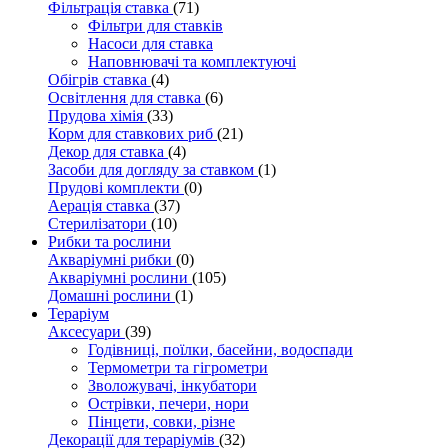
Фільтрація ставка
(71)
Фільтри для ставків
Насоси для ставка
Наповнювачі та комплектуючі
Обігрів ставка
(4)
Освітлення для ставка
(6)
Прудова хімія
(33)
Корм для ставкових риб
(21)
Декор для ставка
(4)
Засоби для догляду за ставком
(1)
Прудові комплекти
(0)
Аерація ставка
(37)
Стерилізатори
(10)
Рибки та рослини
Акваріумні рибки
(0)
Акваріумні рослини
(105)
Домашні рослини
(1)
Тераріум
Аксесуари
(39)
Годівниці, поїлки, басейни, водоспади
Термометри та гігрометри
Зволожувачі, інкубатори
Острівки, печери, нори
Пінцети, совки, різне
Декорації для тераріумів
(32)