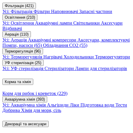
Фільтрація
(421)
Усі: Фільтрація
Фільтри
Наповнювачі
Запасні частини
Освітлення
(210)
Усі: Освітлення
Акваріумні лампи
Світильники
Аксесуари
Відбивачі
Аерація
(110)
Усі: Аерація
Акваріумні компресори
Аксесуари, комплектуючі
Помпи, насоси
(65)
Обладнання CO2
(55)
Терморегуляція
(96)
Усі: Терморегуляція
Нагрівачі
Холодильники
Терморегулятори
УФ стерилізація
(25)
Усі: УФ стерилізація
Стерилізатори
Лампи для стерилізаторів
Корма та хімія
Корм для рибок і креветок
(229)
Акваріумна хімія
(393)
Усі: Акваріумна хімія
Альгіциди
Ліки
Підготовка води
Тести
Добрива
Хімія для моря, сіль
Декорації та аксесуари