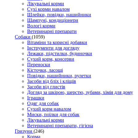
Лікувальні корми
Сухі корми навалом
Шлейки, повідки, нашийники
Шампуні, кондиціонери
Вологі корми
Ветеринарні препарати
Собаки
(1059)
Вітаміни та корисні добавки
Інструменти для догляду
Лежаки, підстилки, будиночки
Сухий корм, консерви
Переноски
Кісточки, ласощі
Повідки, нашийники, рулетки
Засоби від бліх і кліщів
Засоби від глистів
Догляд за шкірою, шерстю, зубами, хімія для дому
Іграшки
Одяг для собак
Сухий корм навалом
Миски, поїлки для собак
Лікувальні корми
Ветеринарні препарати, гігієна
Гризуни
(246)
Корма