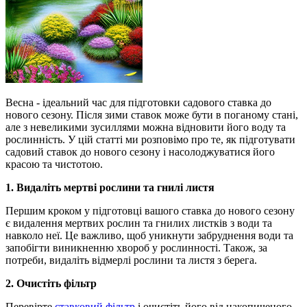
Весна - ідеальний час для підготовки садового ставка до
нового сезону. Після зими ставок може бути в поганому стані,
але з невеликими зусиллями можна відновити його воду та
рослинність. У цій статті ми розповімо про те, як підготувати
садовий ставок до нового сезону і насолоджуватися його
красою та чистотою.
1. Видаліть мертві рослини та гнилі листя
Першим кроком у підготовці вашого ставка до нового сезону
є видалення мертвих рослин та гнилих листків з води та
навколо неї. Це важливо, щоб уникнути забруднення води та
запобігти виникненню хвороб у рослинності. Також, за
потреби, видаліть відмерлі рослини та листя з берега.
2. Очистіть фільтр
Перевірте
ставковий фільтр
і очистіть його від накопиченого