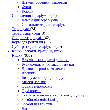
Штучні рослини, декорації
Фони
Коряги
Освітлення тераріумів
(65)
Лампи для тераріумів
Світильники для тераріумів
Тераріуми
(24)
Тераріумна хімія
(3)
Обігрів тераріумів
(42)
Корм для рептилій
(55)
Субстрати для тераріумів
(20)
Кішки, собаки, гризуни, птахи
Кішки
(858)
Вітаміни та корисні добавки
Будиночки, м’які місця, гамаки
Дряпки, ігрові комплекси
Іграшки
Інструменти для догляду
Миски, поїлки
Сумки-переноски
Сухі корми
Туалети, наповнювачі, хімія для дому
Засоби від бліх і кліщів
Засоби від глистів
Ласощі