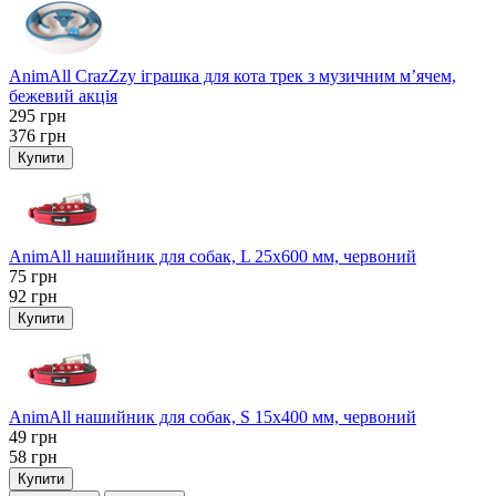
AnimAll CrazZzy іграшка для кота трек з музичним м’ячем,
бежевий акція
295
грн
376
грн
Купити
AnimAll нашийник для собак, L 25x600 мм, червоний
75
грн
92
грн
Купити
AnimAll нашийник для собак, S 15х400 мм, червоний
49
грн
58
грн
Купити