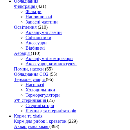
Обладнання
Фільтрація
(421)
Фільтри
Наповнювачі
Запасні частини
Освітлення
(210)
Акваріумні лампи
Світильники
Аксесуари
Відбивачі
Аерація
(110)
Акваріумні компресори
Аксесуари, комплектуючі
Помпи, насоси
(65)
Обладнання CO2
(55)
Терморегуляція
(96)
Нагрівачі
Холодильники
Терморегулятори
УФ стерилізація
(25)
Стерилізатори
Лампи для стерилізаторів
Корма та хімія
Корм для рибок і креветок
(229)
Акваріумна хімія
(393)