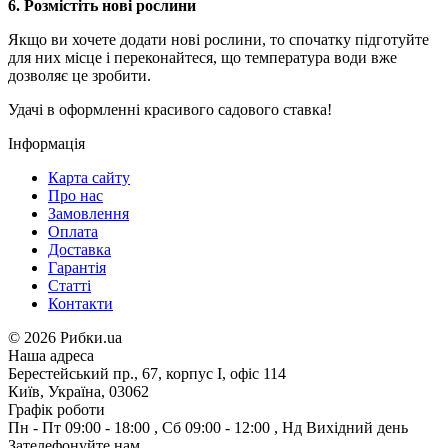
6.
Розмістіть нові рослини
Якщо ви хочете додати нові рослини, то спочатку підготуйте
для них місце і переконайтеся, що температура води вже
дозволяє це зробити.
Удачі в оформленні красивого садового ставка!
Інформація
Карта сайту
Про нас
Замовлення
Оплата
Доставка
Гарантія
Статті
Контакти
©
2026 Рибки.ua
Наша адреса
Берестейський пр., 67, корпус І, офіс 114
Київ, Україна, 03062
Графік роботи
Пн - Пт
09:00 - 18:00
,
Сб
09:00 - 12:00
,
Нд
Вихідний день
Зателефонуйте нам