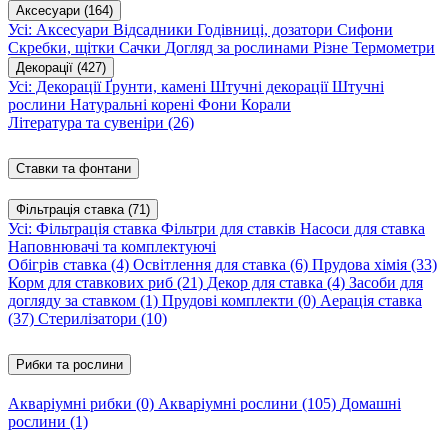
Аксесуари
(164)
Усі: Аксесуари
Відсадники
Годівниці, дозатори
Сифони
Скребки, щітки
Сачки
Догляд за рослинами
Різне
Термометри
Декорації
(427)
Усі: Декорації
Ґрунти, камені
Штучні декорації
Штучні
рослини
Натуральні корені
Фони
Корали
Література та сувеніри
(26)
Ставки та фонтани
Фільтрація ставка
(71)
Усі: Фільтрація ставка
Фільтри для ставків
Насоси для ставка
Наповнювачі та комплектуючі
Обігрів ставка
(4)
Освітлення для ставка
(6)
Прудова хімія
(33)
Корм для ставкових риб
(21)
Декор для ставка
(4)
Засоби для
догляду за ставком
(1)
Прудові комплекти
(0)
Аерація ставка
(37)
Стерилізатори
(10)
Рибки та рослини
Акваріумні рибки
(0)
Акваріумні рослини
(105)
Домашні
рослини
(1)