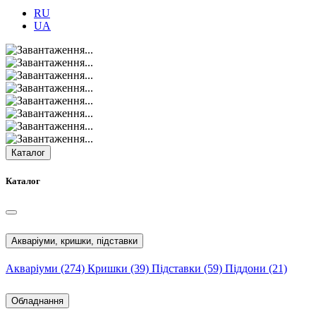
RU
UA
Каталог
Каталог
Акваріуми, кришки, підставки
Акваріуми
(274)
Кришки
(39)
Підставки
(59)
Піддони
(21)
Обладнання