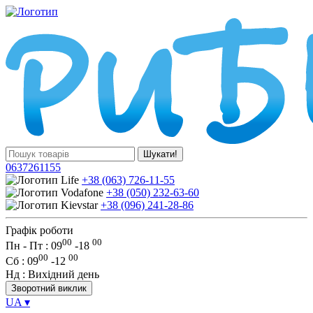
Шукати!
0637261155
+38 (063) 726-11-55
+38 (050) 232-63-60
+38 (096) 241-28-86
Графік роботи
00
00
Пн - Пт : 09
-
18
00
00
Сб
: 09
-
12
Нд
: Вихідний день
Зворотний виклик
UA
▾