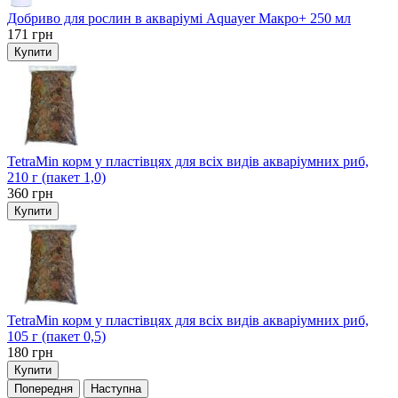
Добриво для рослин в акваріумі Aquayer Макро+ 250 мл
171
грн
Купити
TetraMin корм у пластівцях для всіх видів акваріумних риб,
210 г (пакет 1,0)
360
грн
Купити
TetraMin корм у пластівцях для всіх видів акваріумних риб,
105 г (пакет 0,5)
180
грн
Купити
Попередня
Наступна