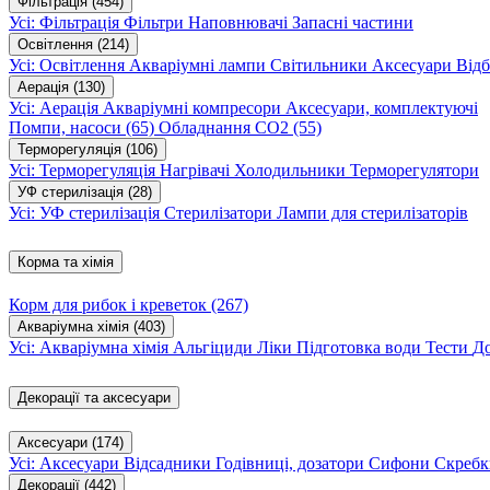
Фільтрація
(454)
Усі: Фільтрація
Фільтри
Наповнювачі
Запасні частини
Освітлення
(214)
Усі: Освітлення
Акваріумні лампи
Світильники
Аксесуари
Відб
Аерація
(130)
Усі: Аерація
Акваріумні компресори
Аксесуари, комплектуючі
Помпи, насоси
(65)
Обладнання CO2
(55)
Терморегуляція
(106)
Усі: Терморегуляція
Нагрівачі
Холодильники
Терморегулятори
УФ стерилізація
(28)
Усі: УФ стерилізація
Стерилізатори
Лампи для стерилізаторів
Корма та хімія
Корм для рибок і креветок
(267)
Акваріумна хімія
(403)
Усі: Акваріумна хімія
Альгіциди
Ліки
Підготовка води
Тести
Д
Декорації та аксесуари
Аксесуари
(174)
Усі: Аксесуари
Відсадники
Годівниці, дозатори
Сифони
Скребк
Декорації
(442)