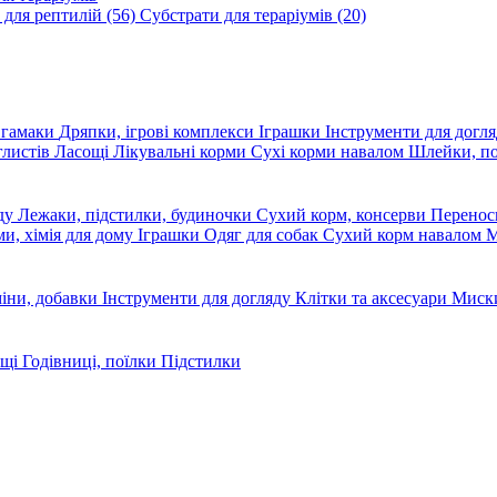
 для рептилій
(56)
Субстрати для тераріумів
(20)
, гамаки
Дряпки, ігрові комплекси
Іграшки
Інструменти для догл
глистів
Ласощі
Лікувальні корми
Сухі корми навалом
Шлейки, п
яду
Лежаки, підстилки, будиночки
Сухий корм, консерви
Перено
ми, хімія для дому
Іграшки
Одяг для собак
Сухий корм навалом
М
міни, добавки
Інструменти для догляду
Клітки та аксесуари
Миски
ощі
Годівниці, поїлки
Підстилки