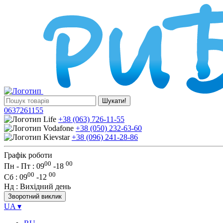
Шукати!
0637261155
+38 (063) 726-11-55
+38 (050) 232-63-60
+38 (096) 241-28-86
Графік роботи
00
00
Пн - Пт : 09
-
18
00
00
Сб
: 09
-
12
Нд
: Вихідний день
Зворотний виклик
UA
▾