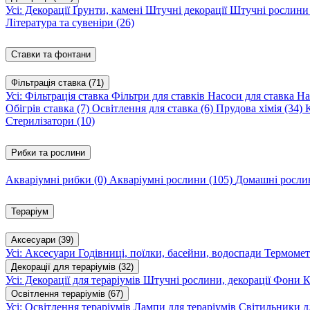
Усі: Декорації
Ґрунти, камені
Штучні декорації
Штучні рослин
Література та сувеніри
(26)
Ставки та фонтани
Фільтрація ставка
(71)
Усі: Фільтрація ставка
Фільтри для ставків
Насоси для ставка
На
Обігрів ставка
(7)
Освітлення для ставка
(6)
Прудова хімія
(34)
Стерилізатори
(10)
Рибки та рослини
Акваріумні рибки
(0)
Акваріумні рослини
(105)
Домашні росл
Тераріум
Аксесуари
(39)
Усі: Аксесуари
Годівниці, поїлки, басейни, водоспади
Термомет
Декорації для тераріумів
(32)
Усі: Декорації для тераріумів
Штучні рослини, декорації
Фони
К
Освітлення тераріумів
(67)
Усі: Освітлення тераріумів
Лампи для тераріумів
Світильники дл