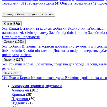
Тераріуми
(31)
Тераріумна хімія
(4)
Обігрів тераріумів
(42)
Корм
Кішки, собаки, гризуни, птахи
new
Кішки
(880)
Усі: Кішки
Вітаміни та корисні добавки
Будиночки, м’які місця
наповнювачі, хімія для дому
Засоби від бліх і кліщів
Засоби від 
Ветеринарні препарати
Собаки
(1093)
Усі: Собаки
Вітаміни та корисні добавки
Інструменти для догл
бліх і кліщів
Засоби від глистів
Догляд за шкірою, шерстю, зуба
препарати, гігієна
Гризуни
(257)
Усі: Гризуни
Корма
Косметика, средства для ухода
Ласощі, віта
рулетки
Птахи
(173)
Усі: Птахи
Корма
Клітки та аксесуари
Вітаміни, добавки та лас
Акваріуми, кришки, підставки
Акваріуми
(281)
Кришки
(39)
Підставки
(59)
Піддони
(21)