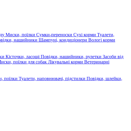
яду
Миски, поїлки
Сумки-переноски
Сухі корми
Туалети,
овідки, нашийники
Шампуні, кондиціонери
Вологі корми
ски
Кісточки, ласощі
Повідки, нашийники, рулетки
Засоби від
иски, поїлки для собак
Лікувальні корми
Ветеринарні
, поїлки
Туалети, наповнювачі, підстилки
Повідки, шлейки,