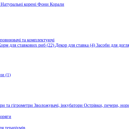
и
Натуральні корені
Фони
Корали
повнювачі та комплектуючі
Корм для ставкових риб
(22)
Декор для ставка
(4)
Засоби для догл
ини
(1)
ри та гігрометри
Зволожувачі, інкубатори
Острівки, печери, но
оряги
я тераріумів