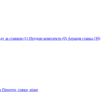
яду за ставком
(1)
Прудові комплекти
(0)
Аерація ставка
(39)
ри
Пінцети, совки, різне