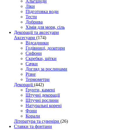
Альгіциди
Ліки
Підготовка води
Тести
Добрива
Хімія для моря, сіль
Декорації та аксесуари
Аксесуари
(174)
Відсадники
Годівниці, дозатори
Сифони
Скребки, щітки
Сачки
Догляд за рослинами
Різне
Термометри
Декорації
(442)
Ґрунти, камені
Штучні декорації
Штучні рослини
Натуральні корені
Фони
Корали
Література та сувеніри
(26)
Ставки та фонтани