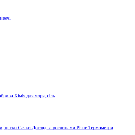
ивачі
обрива
Хімія для моря, сіль
и, щітки
Сачки
Догляд за рослинами
Різне
Термометри