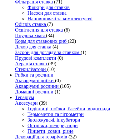
Фільтрація ставка
(71)
Фільтри для ставків
Насоси для ставка
Наповнювачі та комплектуючі
Обігрів ставка
(7)
Освітлення для ставка
(6)
Прудова хімія
(34)
Корм для ставкових риб
(22)
Декор для ставка
(4)
Засоби для догляду за ставком
(1)
Прудові комплекти
(0)
Аерація ставка
(39)
Стерилізатори
(10)
Рибки та рослини
Акваріумні рибки
(0)
Акваріумні рослини
(105)
Домашні рослини
(1)
Тераріум
Аксесуари
(39)
Годівниці, поїлки, басейни, водоспади
Термометри та гігрометри
Зволожувачі, інкубатори
Острівки, печери, нори
Пінцети, совки, різне
Декорації для тераріумів
(32)