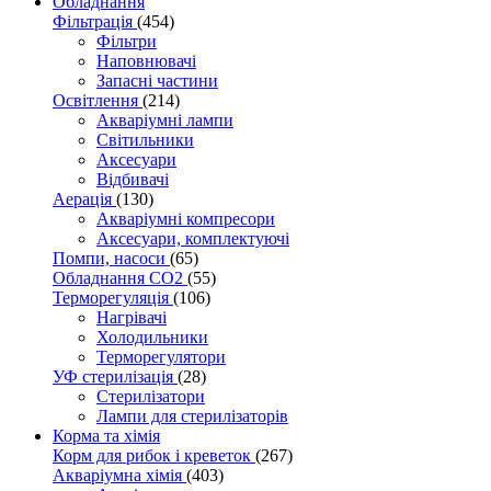
Обладнання
Фільтрація
(454)
Фільтри
Наповнювачі
Запасні частини
Освітлення
(214)
Акваріумні лампи
Світильники
Аксесуари
Відбивачі
Аерація
(130)
Акваріумні компресори
Аксесуари, комплектуючі
Помпи, насоси
(65)
Обладнання CO2
(55)
Терморегуляція
(106)
Нагрівачі
Холодильники
Терморегулятори
УФ стерилізація
(28)
Стерилізатори
Лампи для стерилізаторів
Корма та хімія
Корм для рибок і креветок
(267)
Акваріумна хімія
(403)