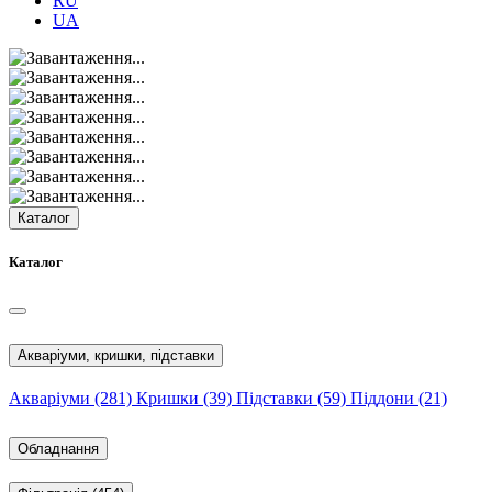
RU
UA
Каталог
Каталог
Акваріуми, кришки, підставки
Акваріуми
(281)
Кришки
(39)
Підставки
(59)
Піддони
(21)
Обладнання