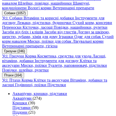
навалом
Шлейки, повідки, нашийники
Шампуні,
кондиціонери
Вологі корми
Ветеринарні препарати
Собаки
(1057)
Усі: Собаки
Вітаміни та корисні добавки
Інструменти для
догляду
Лежаки, підстилки, будиночки
Сухий корм, консерви
Переноски
Кісточки, ласощі
Повідки, нашийники, рулетки
Засоби від бліх і кліщів
Засоби від глистів
Догляд за шкірою,
шерстю, зубами, хімія для дому
Іграшки
Одяг для собак
Сухий
корм навалом
Миски, поїлки для собак
Лікувальні корми
Ветеринарні препарати, гігієна
Гризуни
(246)
Усі: Гризуни
Корма
Косметика, средства для ухода
Ласощі,
вітаміни, добавки
Інструменти для догляду
Клітки та
аксесуари
Миски, поїлки
Туалети, наповнювачі, підстилки
Повідки, шлейки, рулетки
Птахи
(164)
Усі: Птахи
Корма
Клітки та аксесуари
Вітаміни, добавки та
ласощі
Годівниці, поїлки
Підстилки
Акваріуми, кришки, підставки
Акваріуми
(274)
Кришки
(39)
Підставки
(59)
Піддони
(21)