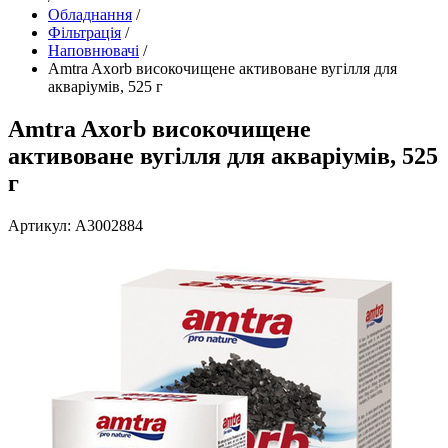
Обладнання
/
Фільтрація
/
Наповнювачі
/
Amtra Axorb високочищене активоване вугілля для
акваріумів, 525 г
Amtra Axorb високочищене
активоване вугілля для акваріумів, 525
г
Артикул: A3002884