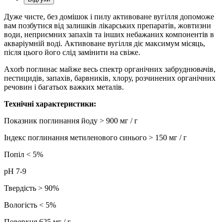
Дуже чисте, без домішок і пилу активоване вугілля допоможе
вам позбутися від залишків лікарських препаратів, жовтизни
води, неприємних запахів та інших небажаних компонентів в
акваріумній воді. Активоване вугілля діє максимум місяць,
після цього його слід замінити на свіже.
Axorb поглинає майже весь спектр органічних забруднювачів,
пестицидів, запахів, барвників, хлору, розчинених органічних
речовин і багатьох важких металів.
Технічні характеристики:
Показник поглинання йоду > 900 мг / г
Індекс поглинання метиленового синього > 150 мг / г
Попіл < 5%
pH 7-9
Твердість > 90%
Вологість < 5%
Поверхня 625 мг / г