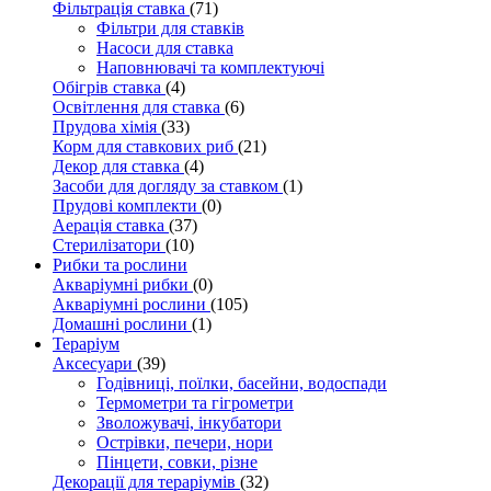
Фільтрація ставка
(71)
Фільтри для ставків
Насоси для ставка
Наповнювачі та комплектуючі
Обігрів ставка
(4)
Освітлення для ставка
(6)
Прудова хімія
(33)
Корм для ставкових риб
(21)
Декор для ставка
(4)
Засоби для догляду за ставком
(1)
Прудові комплекти
(0)
Аерація ставка
(37)
Стерилізатори
(10)
Рибки та рослини
Акваріумні рибки
(0)
Акваріумні рослини
(105)
Домашні рослини
(1)
Тераріум
Аксесуари
(39)
Годівниці, поїлки, басейни, водоспади
Термометри та гігрометри
Зволожувачі, інкубатори
Острівки, печери, нори
Пінцети, совки, різне
Декорації для тераріумів
(32)