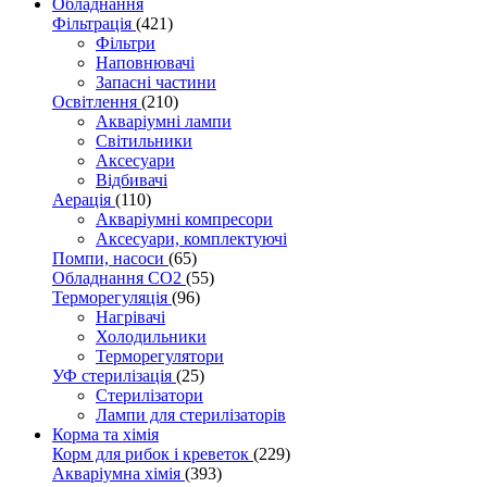
Обладнання
Фільтрація
(421)
Фільтри
Наповнювачі
Запасні частини
Освітлення
(210)
Акваріумні лампи
Світильники
Аксесуари
Відбивачі
Аерація
(110)
Акваріумні компресори
Аксесуари, комплектуючі
Помпи, насоси
(65)
Обладнання CO2
(55)
Терморегуляція
(96)
Нагрівачі
Холодильники
Терморегулятори
УФ стерилізація
(25)
Стерилізатори
Лампи для стерилізаторів
Корма та хімія
Корм для рибок і креветок
(229)
Акваріумна хімія
(393)