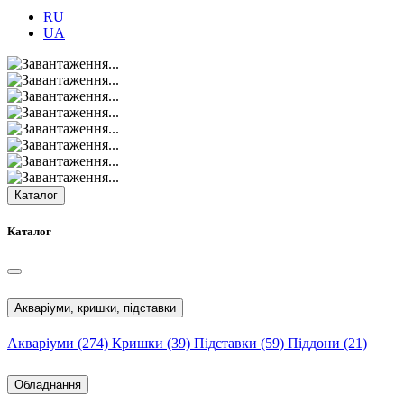
RU
UA
Каталог
Каталог
Акваріуми, кришки, підставки
Акваріуми
(274)
Кришки
(39)
Підставки
(59)
Піддони
(21)
Обладнання