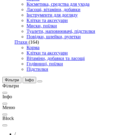
Косметика, средства для ухода
Ласощі, вітаміни, добавки
Інструменти для догляду
Клітки та аксесуари
Миски, поїлки
Туалети, наповнювачі, підстилки
Повідки, шлейки, рулетки
Птахи
(164)
Корма
Клітки та аксесуари
Вітаміни, добавки та ласощі
Годівниці, поїлки
Підстилки
Фільтри
Інфо
Фільтри
Інфо
Меню
Block
/