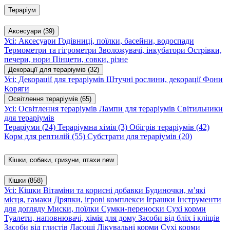
Тераріум
Аксесуари
(39)
Усі: Аксесуари
Годівниці, поїлки, басейни, водоспади
Термометри та гігрометри
Зволожувачі, інкубатори
Острівки,
печери, нори
Пінцети, совки, різне
Декорації для тераріумів
(32)
Усі: Декорації для тераріумів
Штучні рослини, декорації
Фони
Коряги
Освітлення тераріумів
(65)
Усі: Освітлення тераріумів
Лампи для тераріумів
Світильники
для тераріумів
Тераріуми
(24)
Тераріумна хімія
(3)
Обігрів тераріумів
(42)
Корм для рептилій
(55)
Субстрати для тераріумів
(20)
Кішки, собаки, гризуни, птахи
new
Кішки
(858)
Усі: Кішки
Вітаміни та корисні добавки
Будиночки, м’які
місця, гамаки
Дряпки, ігрові комплекси
Іграшки
Інструменти
для догляду
Миски, поїлки
Сумки-переноски
Сухі корми
Туалети, наповнювачі, хімія для дому
Засоби від бліх і кліщів
Засоби від глистів
Ласощі
Лікувальні корми
Сухі корми