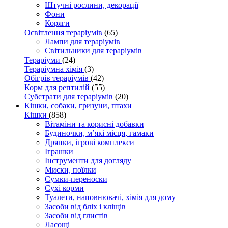
Штучні рослини, декорації
Фони
Коряги
Освітлення тераріумів
(65)
Лампи для тераріумів
Світильники для тераріумів
Тераріуми
(24)
Тераріумна хімія
(3)
Обігрів тераріумів
(42)
Корм для рептилій
(55)
Субстрати для тераріумів
(20)
Кішки, собаки, гризуни, птахи
Кішки
(858)
Вітаміни та корисні добавки
Будиночки, м’які місця, гамаки
Дряпки, ігрові комплекси
Іграшки
Інструменти для догляду
Миски, поїлки
Сумки-переноски
Сухі корми
Туалети, наповнювачі, хімія для дому
Засоби від бліх і кліщів
Засоби від глистів
Ласощі