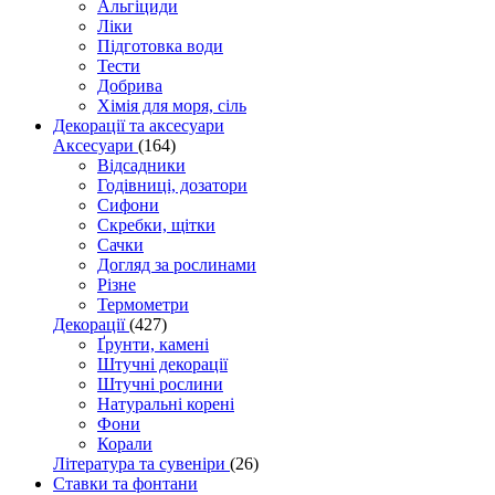
Альгіциди
Ліки
Підготовка води
Тести
Добрива
Хімія для моря, сіль
Декорації та аксесуари
Аксесуари
(164)
Відсадники
Годівниці, дозатори
Сифони
Скребки, щітки
Сачки
Догляд за рослинами
Різне
Термометри
Декорації
(427)
Ґрунти, камені
Штучні декорації
Штучні рослини
Натуральні корені
Фони
Корали
Література та сувеніри
(26)
Ставки та фонтани