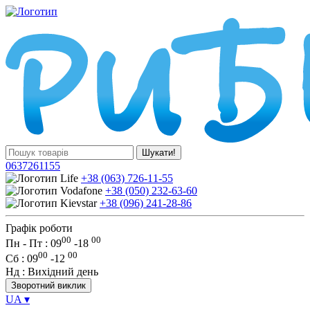
Шукати!
0637261155
+38 (063) 726-11-55
+38 (050) 232-63-60
+38 (096) 241-28-86
Графік роботи
00
00
Пн - Пт : 09
-
18
00
00
Сб
: 09
-
12
Нд
: Вихідний день
Зворотний виклик
UA
▾