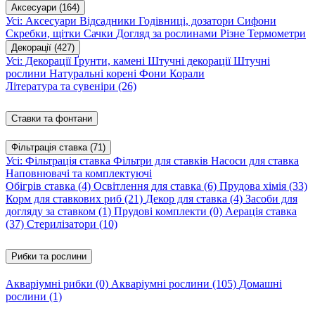
Аксесуари
(164)
Усі: Аксесуари
Відсадники
Годівниці, дозатори
Сифони
Скребки, щітки
Сачки
Догляд за рослинами
Різне
Термометри
Декорації
(427)
Усі: Декорації
Ґрунти, камені
Штучні декорації
Штучні
рослини
Натуральні корені
Фони
Корали
Література та сувеніри
(26)
Ставки та фонтани
Фільтрація ставка
(71)
Усі: Фільтрація ставка
Фільтри для ставків
Насоси для ставка
Наповнювачі та комплектуючі
Обігрів ставка
(4)
Освітлення для ставка
(6)
Прудова хімія
(33)
Корм для ставкових риб
(21)
Декор для ставка
(4)
Засоби для
догляду за ставком
(1)
Прудові комплекти
(0)
Аерація ставка
(37)
Стерилізатори
(10)
Рибки та рослини
Акваріумні рибки
(0)
Акваріумні рослини
(105)
Домашні
рослини
(1)