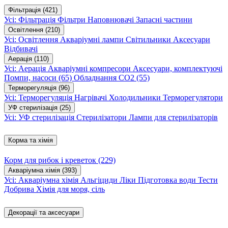
Фільтрація
(421)
Усі: Фільтрація
Фільтри
Наповнювачі
Запасні частини
Освітлення
(210)
Усі: Освітлення
Акваріумні лампи
Світильники
Аксесуари
Відбивачі
Аерація
(110)
Усі: Аерація
Акваріумні компресори
Аксесуари, комплектуючі
Помпи, насоси
(65)
Обладнання CO2
(55)
Терморегуляція
(96)
Усі: Терморегуляція
Нагрівачі
Холодильники
Терморегулятори
УФ стерилізація
(25)
Усі: УФ стерилізація
Стерилізатори
Лампи для стерилізаторів
Корма та хімія
Корм для рибок і креветок
(229)
Акваріумна хімія
(393)
Усі: Акваріумна хімія
Альгіциди
Ліки
Підготовка води
Тести
Добрива
Хімія для моря, сіль
Декорації та аксесуари