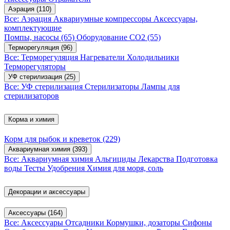
Аэрация
(110)
Все: Аэрация
Аквариумные компрессоры
Аксессуары,
комплектующие
Помпы, насосы
(65)
Оборудование CO2
(55)
Терморегуляция
(96)
Все: Терморегуляция
Нагреватели
Холодильники
Терморегуляторы
УФ стерилизация
(25)
Все: УФ стерилизация
Стерилизаторы
Лампы для
стерилизаторов
Корма и химия
Корм для рыбок и креветок
(229)
Аквариумная химия
(393)
Все: Аквариумная химия
Альгициды
Лекарства
Подготовка
воды
Тесты
Удобрения
Химия для моря, соль
Декорации и аксессуары
Аксессуары
(164)
Все: Аксессуары
Отсадники
Кормушки, дозаторы
Сифоны