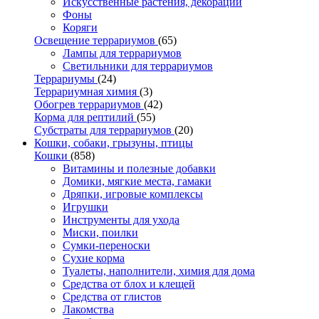
Искусственные растения, декорации
Фоны
Коряги
Освещение террариумов
(65)
Лампы для террариумов
Светильники для террариумов
Террариумы
(24)
Террариумная химия
(3)
Обогрев террариумов
(42)
Корма для рептилий
(55)
Субстраты для террариумов
(20)
Кошки, собаки, грызуны, птицы
Кошки
(858)
Витамины и полезные добавки
Домики, мягкие места, гамаки
Дряпки, игровые комплексы
Игрушки
Инструменты для ухода
Миски, поилки
Сумки-переноски
Сухие корма
Туалеты, наполнители, химия для дома
Средства от блох и клещей
Средства от глистов
Лакомства