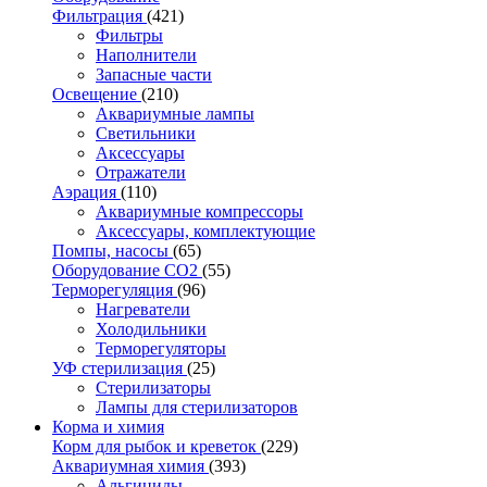
Фильтрация
(421)
Фильтры
Наполнители
Запасные части
Освещение
(210)
Аквариумные лампы
Светильники
Аксессуары
Отражатели
Аэрация
(110)
Аквариумные компрессоры
Аксессуары, комплектующие
Помпы, насосы
(65)
Оборудование CO2
(55)
Терморегуляция
(96)
Нагреватели
Холодильники
Терморегуляторы
УФ стерилизация
(25)
Стерилизаторы
Лампы для стерилизаторов
Корма и химия
Корм для рыбок и креветок
(229)
Аквариумная химия
(393)
Альгициды