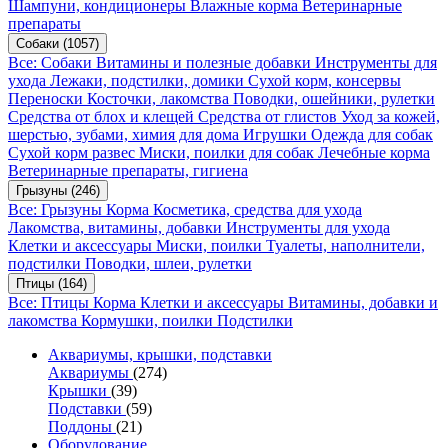
Шампуни, кондиционеры
Влажные корма
Ветеринарные
препараты
Собаки
(1057)
Все: Собаки
Витамины и полезные добавки
Инструменты для
ухода
Лежаки, подстилки, домики
Сухой корм, консервы
Переноски
Косточки, лакомства
Поводки, ошейники, рулетки
Средства от блох и клещей
Средства от глистов
Уход за кожей,
шерстью, зубами, химия для дома
Игрушки
Одежда для собак
Сухой корм развес
Миски, поилки для собак
Лечебные корма
Ветеринарные препараты, гигиена
Грызуны
(246)
Все: Грызуны
Корма
Косметика, средства для ухода
Лакомства, витамины, добавки
Инструменты для ухода
Клетки и аксессуары
Миски, поилки
Туалеты, наполнители,
подстилки
Поводки, шлеи, рулетки
Птицы
(164)
Все: Птицы
Корма
Клетки и аксессуары
Витамины, добавки и
лакомства
Кормушки, поилки
Подстилки
Аквариумы, крышки, подставки
Аквариумы
(274)
Крышки
(39)
Подставки
(59)
Поддоны
(21)
Оборудование