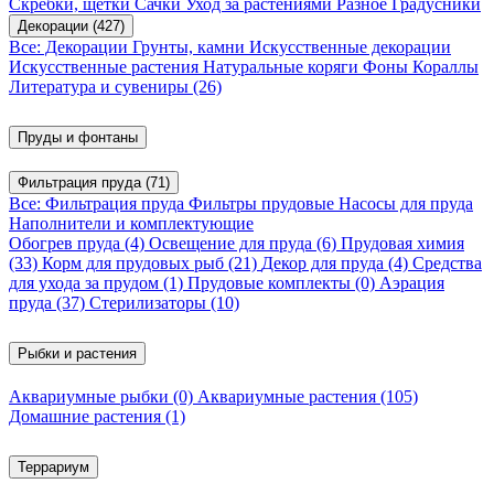
Скребки, щетки
Сачки
Уход за растениями
Разное
Градусники
Декорации
(427)
Все: Декорации
Грунты, камни
Искусственные декорации
Искусственные растения
Натуральные коряги
Фоны
Кораллы
Литература и сувениры
(26)
Пруды и фонтаны
Фильтрация пруда
(71)
Все: Фильтрация пруда
Фильтры прудовые
Насосы для пруда
Наполнители и комплектующие
Обогрев пруда
(4)
Освещение для пруда
(6)
Прудовая химия
(33)
Корм для прудовых рыб
(21)
Декор для пруда
(4)
Средства
для ухода за прудом
(1)
Прудовые комплекты
(0)
Аэрация
пруда
(37)
Стерилизаторы
(10)
Рыбки и растения
Аквариумные рыбки
(0)
Аквариумные растения
(105)
Домашние растения
(1)
Террариум