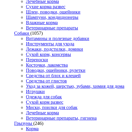
Лечебные корма
Сухие корма развес
Шлеи, поводки, ошейники
Шампуни, кондиционеры
Влажные корма
Ветеринарные препараты
Собаки
(1057)
Витамины и полезные добавки
Инструменты для ухода
Лежаки, подстилки, домики
Сухой корм, консервы
Переноски
Косточки, лакомства
Поводки, ошейники, рулетки
Средства от блох и клещей
Средства от глистов
Уход за кожей, шерстью, зубами, химия для дома
Игрушки
Одежда для собак
Сухой корм развес
Миски, поилки для собак
Лечебные корма
Ветеринарные препараты, гигиена
Грызуны
(246)
Корма