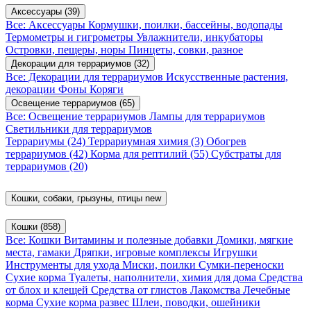
Аксессуары
(39)
Все: Аксессуары
Кормушки, поилки, бассейны, водопады
Термометры и гигрометры
Увлажнители, инкубаторы
Островки, пещеры, норы
Пинцеты, совки, разное
Декорации для террариумов
(32)
Все: Декорации для террариумов
Искусственные растения,
декорации
Фоны
Коряги
Освещение террариумов
(65)
Все: Освещение террариумов
Лампы для террариумов
Светильники для террариумов
Террариумы
(24)
Террариумная химия
(3)
Обогрев
террариумов
(42)
Корма для рептилий
(55)
Субстраты для
террариумов
(20)
Кошки, собаки, грызуны, птицы
new
Кошки
(858)
Все: Кошки
Витамины и полезные добавки
Домики, мягкие
места, гамаки
Дряпки, игровые комплексы
Игрушки
Инструменты для ухода
Миски, поилки
Сумки-переноски
Сухие корма
Туалеты, наполнители, химия для дома
Средства
от блох и клещей
Средства от глистов
Лакомства
Лечебные
корма
Сухие корма развес
Шлеи, поводки, ошейники