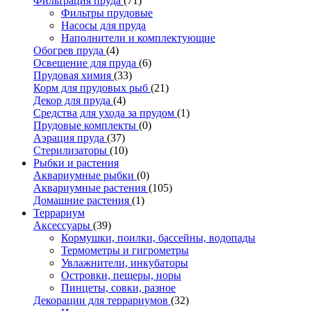
Фильтрация пруда
(71)
Фильтры прудовые
Насосы для пруда
Наполнители и комплектующие
Обогрев пруда
(4)
Освещение для пруда
(6)
Прудовая химия
(33)
Корм для прудовых рыб
(21)
Декор для пруда
(4)
Средства для ухода за прудом
(1)
Прудовые комплекты
(0)
Аэрация пруда
(37)
Стерилизаторы
(10)
Рыбки и растения
Аквариумные рыбки
(0)
Аквариумные растения
(105)
Домашние растения
(1)
Террариум
Аксессуары
(39)
Кормушки, поилки, бассейны, водопады
Термометры и гигрометры
Увлажнители, инкубаторы
Островки, пещеры, норы
Пинцеты, совки, разное
Декорации для террариумов
(32)