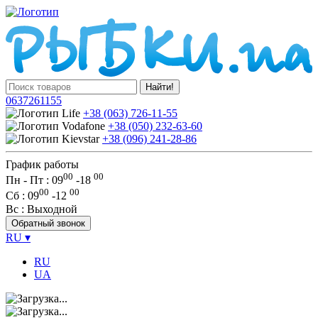
Найти!
0637261155
+38 (063) 726-11-55
+38 (050) 232-63-60
+38 (096) 241-28-86
График работы
00
00
Пн - Пт : 09
-
18
00
00
Сб
: 09
-
12
Вс
: Выходной
Обратный звонок
RU
▾
RU
UA