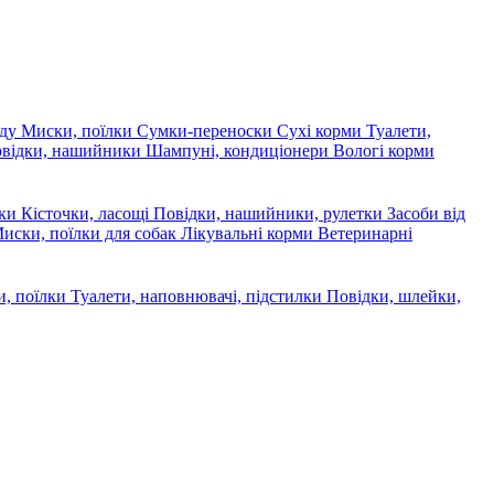
яду
Миски, поїлки
Сумки-переноски
Сухі корми
Туалети,
овідки, нашийники
Шампуні, кондиціонери
Вологі корми
ски
Кісточки, ласощі
Повідки, нашийники, рулетки
Засоби від
иски, поїлки для собак
Лікувальні корми
Ветеринарні
, поїлки
Туалети, наповнювачі, підстилки
Повідки, шлейки,