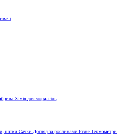
ивачі
обрива
Хімія для моря, сіль
и, щітки
Сачки
Догляд за рослинами
Різне
Термометри