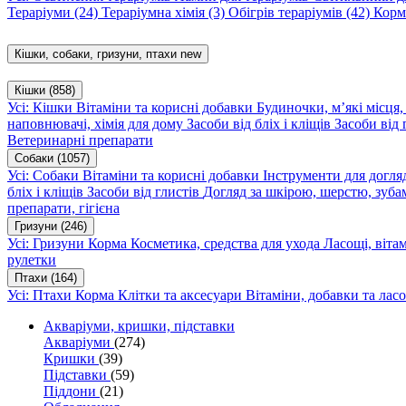
Тераріуми
(24)
Тераріумна хімія
(3)
Обігрів тераріумів
(42)
Корм
Кішки, собаки, гризуни, птахи
new
Кішки
(858)
Усі: Кішки
Вітаміни та корисні добавки
Будиночки, м’які місця
наповнювачі, хімія для дому
Засоби від бліх і кліщів
Засоби від 
Ветеринарні препарати
Собаки
(1057)
Усі: Собаки
Вітаміни та корисні добавки
Інструменти для догл
бліх і кліщів
Засоби від глистів
Догляд за шкірою, шерстю, зуба
препарати, гігієна
Гризуни
(246)
Усі: Гризуни
Корма
Косметика, средства для ухода
Ласощі, віта
рулетки
Птахи
(164)
Усі: Птахи
Корма
Клітки та аксесуари
Вітаміни, добавки та лас
Акваріуми, кришки, підставки
Акваріуми
(274)
Кришки
(39)
Підставки
(59)
Піддони
(21)