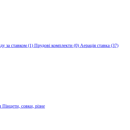
яду за ставком
(1)
Прудові комплекти
(0)
Аерація ставка
(37)
ри
Пінцети, совки, різне