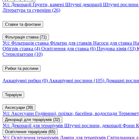
Усі: Декорації
Ґрунти, камені
Штучні декорації
Штучні рослин
Література та сувеніри
(26)
Ставки та фонтани
Фільтрація ставка
(71)
Усі: Фільтрація ставка
Фільтри для ставків
Насоси для ставка
На
Обігрів ставка
(4)
Освітлення для ставка
(6)
Прудова хімія
(33)
Стерилізатори
(10)
Рибки та рослини
Акваріумні рибки
(0)
Акваріумні рослини
(105)
Домашні росл
Тераріум
Аксесуари
(39)
Усі: Аксесуари
Годівниці, поїлки, басейни, водоспади
Термомет
Декорації для тераріумів
(32)
Усі: Декорації для тераріумів
Штучні рослини, декорації
Фони
К
Освітлення тераріумів
(65)
Усі: Освітлення тераріумів
Лампи для тераріумів
Світильники дл