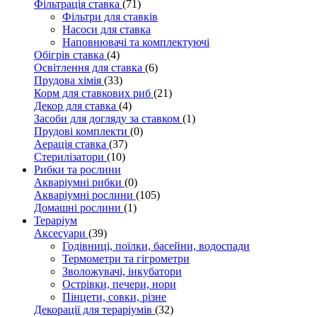
Фільтрація ставка
(71)
Фільтри для ставків
Насоси для ставка
Наповнювачі та комплектуючі
Обігрів ставка
(4)
Освітлення для ставка
(6)
Прудова хімія
(33)
Корм для ставкових риб
(21)
Декор для ставка
(4)
Засоби для догляду за ставком
(1)
Прудові комплекти
(0)
Аерація ставка
(37)
Стерилізатори
(10)
Рибки та рослини
Акваріумні рибки
(0)
Акваріумні рослини
(105)
Домашні рослини
(1)
Тераріум
Аксесуари
(39)
Годівниці, поїлки, басейни, водоспади
Термометри та гігрометри
Зволожувачі, інкубатори
Острівки, печери, нори
Пінцети, совки, різне
Декорації для тераріумів
(32)