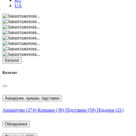
RU
UA
Каталог
Каталог
Акваріуми, кришки, підставки
Акваріуми
(274)
Кришки
(39)
Підставки
(59)
Піддони
(21)
Обладнання