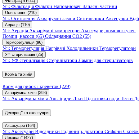
Фільтрація
(421)
Усі: Фільтрація
Фільтри
Наповнювачі
Запасні частини
Освітлення
(210)
Усі: Освітлення
Акваріумні лампи
Світильники
Аксесуари
Відб
Аерація
(110)
Усі: Аерація
Акваріумні компресори
Аксесуари, комплектуючі
Помпи, насоси
(65)
Обладнання CO2
(55)
Терморегуляція
(96)
Усі: Терморегуляція
Нагрівачі
Холодильники
Терморегулятори
УФ стерилізація
(25)
Усі: УФ стерилізація
Стерилізатори
Лампи для стерилізаторів
Корма та хімія
Корм для рибок і креветок
(229)
Акваріумна хімія
(393)
Усі: Акваріумна хімія
Альгіциди
Ліки
Підготовка води
Тести
Д
Декорації та аксесуари
Аксесуари
(164)
Усі: Аксесуари
Відсадники
Годівниці, дозатори
Сифони
Скребк
Декорації
(427)