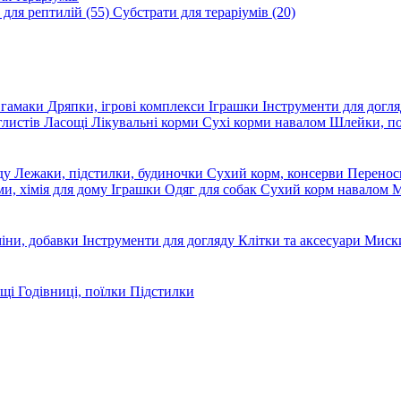
 для рептилій
(55)
Субстрати для тераріумів
(20)
, гамаки
Дряпки, ігрові комплекси
Іграшки
Інструменти для догл
глистів
Ласощі
Лікувальні корми
Сухі корми навалом
Шлейки, п
яду
Лежаки, підстилки, будиночки
Сухий корм, консерви
Перено
ми, хімія для дому
Іграшки
Одяг для собак
Сухий корм навалом
М
міни, добавки
Інструменти для догляду
Клітки та аксесуари
Миски
ощі
Годівниці, поїлки
Підстилки