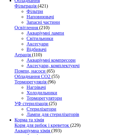
Обладнання
Фільтрація
(421)
Фільтри
Наповнювачі
Запасні частини
Освітлення
(210)
Акваріумні лампи
Світильники
Аксесуари
Відбивачі
Аерація
(110)
Акваріумні компресори
Аксесуари, комплектуючі
Помпи, насоси
(65)
Обладнання CO2
(55)
Терморегуляція
(96)
Нагрівачі
Холодильники
Терморегулятори
УФ стерилізація
(25)
Стерилізатори
Лампи для стерилізаторів
Корма та хімія
Корм для рибок і креветок
(229)
Акваріумна хімія
(393)