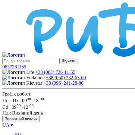
Шукати!
0637261155
+38 (063) 726-11-55
+38 (050) 232-63-60
+38 (096) 241-28-86
Графік роботи
00
00
Пн - Пт : 09
-
18
00
00
Сб
: 09
-
12
Нд
: Вихідний день
Зворотний виклик
UA
▾