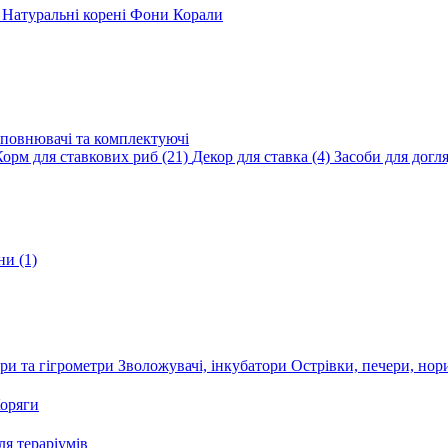
и
Натуральні корені
Фони
Корали
повнювачі та комплектуючі
Корм для ставкових риб
(21)
Декор для ставка
(4)
Засоби для догл
ини
(1)
ри та гігрометри
Зволожувачі, інкубатори
Острівки, печери, но
оряги
я тераріумів