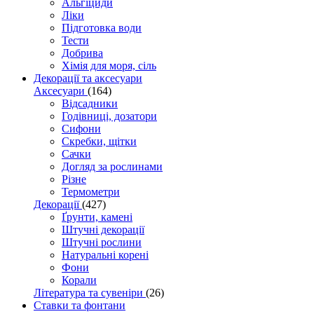
Альгіциди
Ліки
Підготовка води
Тести
Добрива
Хімія для моря, сіль
Декорації та аксесуари
Аксесуари
(164)
Відсадники
Годівниці, дозатори
Сифони
Скребки, щітки
Сачки
Догляд за рослинами
Різне
Термометри
Декорації
(427)
Ґрунти, камені
Штучні декорації
Штучні рослини
Натуральні корені
Фони
Корали
Література та сувеніри
(26)
Ставки та фонтани