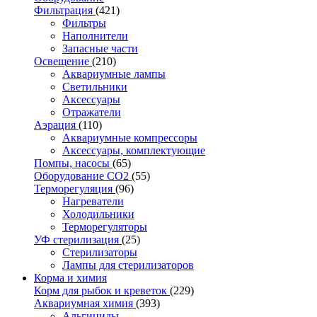
Фильтрация
(421)
Фильтры
Наполнители
Запасные части
Освещение
(210)
Аквариумные лампы
Светильники
Аксессуары
Отражатели
Аэрация
(110)
Аквариумные компрессоры
Аксессуары, комплектующие
Помпы, насосы
(65)
Оборудование CO2
(55)
Терморегуляция
(96)
Нагреватели
Холодильники
Терморегуляторы
УФ стерилизация
(25)
Стерилизаторы
Лампы для стерилизаторов
Корма и химия
Корм для рыбок и креветок
(229)
Аквариумная химия
(393)
Альгициды