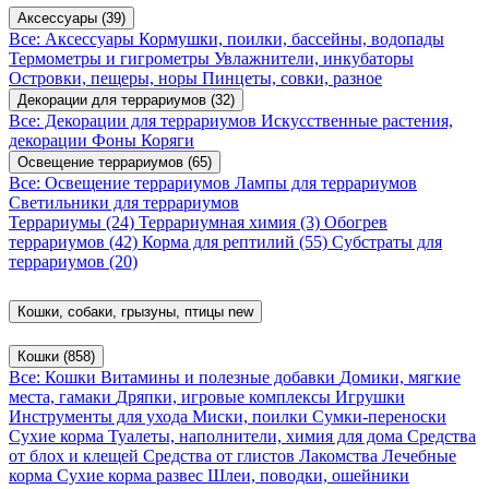
Аксессуары
(39)
Все: Аксессуары
Кормушки, поилки, бассейны, водопады
Термометры и гигрометры
Увлажнители, инкубаторы
Островки, пещеры, норы
Пинцеты, совки, разное
Декорации для террариумов
(32)
Все: Декорации для террариумов
Искусственные растения,
декорации
Фоны
Коряги
Освещение террариумов
(65)
Все: Освещение террариумов
Лампы для террариумов
Светильники для террариумов
Террариумы
(24)
Террариумная химия
(3)
Обогрев
террариумов
(42)
Корма для рептилий
(55)
Субстраты для
террариумов
(20)
Кошки, собаки, грызуны, птицы
new
Кошки
(858)
Все: Кошки
Витамины и полезные добавки
Домики, мягкие
места, гамаки
Дряпки, игровые комплексы
Игрушки
Инструменты для ухода
Миски, поилки
Сумки-переноски
Сухие корма
Туалеты, наполнители, химия для дома
Средства
от блох и клещей
Средства от глистов
Лакомства
Лечебные
корма
Сухие корма развес
Шлеи, поводки, ошейники