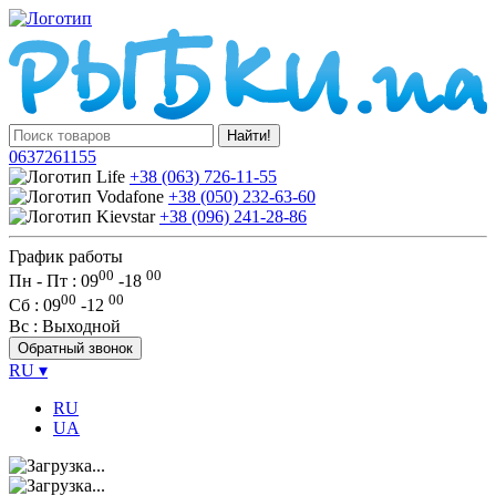
Найти!
0637261155
+38 (063) 726-11-55
+38 (050) 232-63-60
+38 (096) 241-28-86
График работы
00
00
Пн - Пт : 09
-
18
00
00
Сб
: 09
-
12
Вс
: Выходной
Обратный звонок
RU
▾
RU
UA