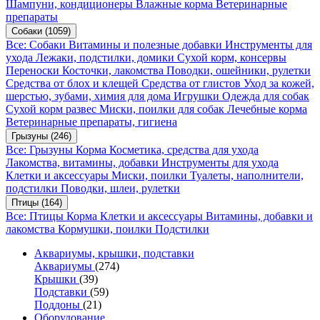
Шампуни, кондиционеры
Влажные корма
Ветеринарные
препараты
Собаки
(1059)
Все: Собаки
Витамины и полезные добавки
Инструменты для
ухода
Лежаки, подстилки, домики
Сухой корм, консервы
Переноски
Косточки, лакомства
Поводки, ошейники, рулетки
Средства от блох и клещей
Средства от глистов
Уход за кожей,
шерстью, зубами, химия для дома
Игрушки
Одежда для собак
Сухой корм развес
Миски, поилки для собак
Лечебные корма
Ветеринарные препараты, гигиена
Грызуны
(246)
Все: Грызуны
Корма
Косметика, средства для ухода
Лакомства, витамины, добавки
Инструменты для ухода
Клетки и аксессуары
Миски, поилки
Туалеты, наполнители,
подстилки
Поводки, шлеи, рулетки
Птицы
(164)
Все: Птицы
Корма
Клетки и аксессуары
Витамины, добавки и
лакомства
Кормушки, поилки
Подстилки
Аквариумы, крышки, подставки
Аквариумы
(274)
Крышки
(39)
Подставки
(59)
Поддоны
(21)
Оборудование