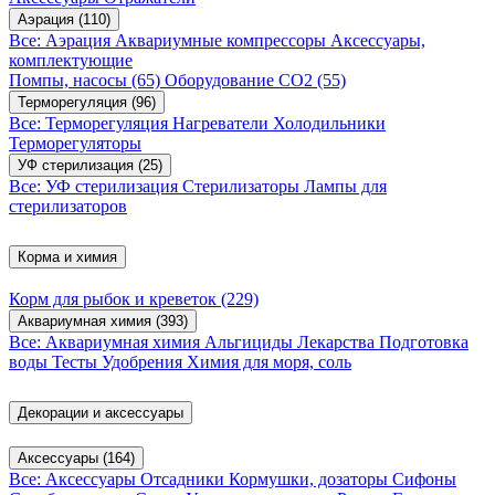
Аэрация
(110)
Все: Аэрация
Аквариумные компрессоры
Аксессуары,
комплектующие
Помпы, насосы
(65)
Оборудование CO2
(55)
Терморегуляция
(96)
Все: Терморегуляция
Нагреватели
Холодильники
Терморегуляторы
УФ стерилизация
(25)
Все: УФ стерилизация
Стерилизаторы
Лампы для
стерилизаторов
Корма и химия
Корм для рыбок и креветок
(229)
Аквариумная химия
(393)
Все: Аквариумная химия
Альгициды
Лекарства
Подготовка
воды
Тесты
Удобрения
Химия для моря, соль
Декорации и аксессуары
Аксессуары
(164)
Все: Аксессуары
Отсадники
Кормушки, дозаторы
Сифоны