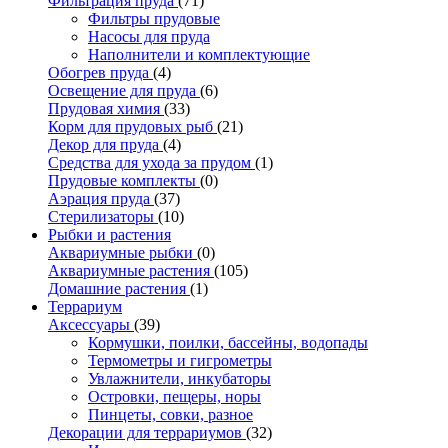
Фильтрация пруда
(71)
Фильтры прудовые
Насосы для пруда
Наполнители и комплектующие
Обогрев пруда
(4)
Освещение для пруда
(6)
Прудовая химия
(33)
Корм для прудовых рыб
(21)
Декор для пруда
(4)
Средства для ухода за прудом
(1)
Прудовые комплекты
(0)
Аэрация пруда
(37)
Стерилизаторы
(10)
Рыбки и растения
Аквариумные рыбки
(0)
Аквариумные растения
(105)
Домашние растения
(1)
Террариум
Аксессуары
(39)
Кормушки, поилки, бассейны, водопады
Термометры и гигрометры
Увлажнители, инкубаторы
Островки, пещеры, норы
Пинцеты, совки, разное
Декорации для террариумов
(32)