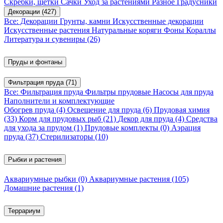
Скребки, щетки
Сачки
Уход за растениями
Разное
Градусники
Декорации
(427)
Все: Декорации
Грунты, камни
Искусственные декорации
Искусственные растения
Натуральные коряги
Фоны
Кораллы
Литература и сувениры
(26)
Пруды и фонтаны
Фильтрация пруда
(71)
Все: Фильтрация пруда
Фильтры прудовые
Насосы для пруда
Наполнители и комплектующие
Обогрев пруда
(4)
Освещение для пруда
(6)
Прудовая химия
(33)
Корм для прудовых рыб
(21)
Декор для пруда
(4)
Средства
для ухода за прудом
(1)
Прудовые комплекты
(0)
Аэрация
пруда
(37)
Стерилизаторы
(10)
Рыбки и растения
Аквариумные рыбки
(0)
Аквариумные растения
(105)
Домашние растения
(1)
Террариум