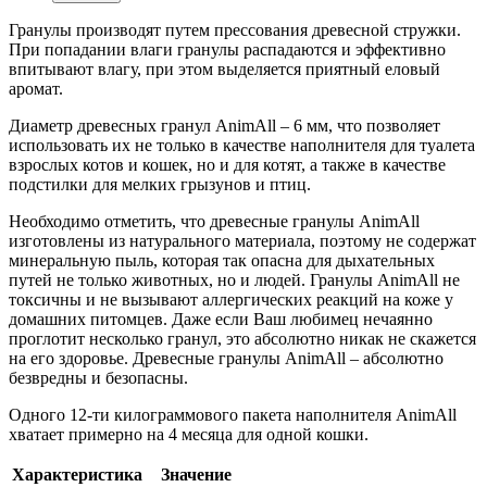
Гранулы производят путем прессования древесной стружки.
При попадании влаги гранулы распадаются и эффективно
впитывают влагу, при этом выделяется приятный еловый
аромат.
Диаметр древесных гранул AnimAll – 6 мм, что позволяет
использовать их не только в качестве наполнителя для туалета
взрослых котов и кошек, но и для котят, а также в качестве
подстилки для мелких грызунов и птиц.
Необходимо отметить, что древесные гранулы AnimAll
изготовлены из натурального материала, поэтому не содержат
минеральную пыль, которая так опасна для дыхательных
путей не только животных, но и людей. Гранулы AnimAll не
токсичны и не вызывают аллергических реакций на коже у
домашних питомцев. Даже если Ваш любимец нечаянно
проглотит несколько гранул, это абсолютно никак не скажется
на его здоровье. Древесные гранулы AnimAll – абсолютно
безвредны и безопасны.
Одного 12-ти килограммового пакета наполнителя AnimAll
хватает примерно на 4 месяца для одной кошки.
Характеристика
Значение