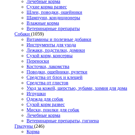
Лечебные корма
Сухие корма развес
Шлеи, поводки, ошейники
Шампуни, кондиционеры
Влажные корма
Ветеринарные препараты
Собаки
(1059)
Витамины и полезные добавки
Инструменты для ухода
Лежаки, подстилки, домики
Сухой корм, консервы
Переноски
Косточки, лакомства
Поводки, ошейники, рулетки
Средства от блох и клещей
Средства от глистов
Уход за кожей, шерстью, зубами, химия для дома
Игрушки
Одежда для собак
Сухой корм развес
Миски, поилки для собак
Лечебные корма
Ветеринарные препараты, гигиена
Грызуны
(246)
Корма