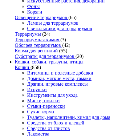
Искусственные растения, декорации
Фоны
Коряги
Освещение террариумов
(65)
Лампы для террариумов
Светильники для террариумов
Террариумы
(24)
Террариумная химия
(3)
Обогрев террариумов
(42)
Корма для рептилий
(55)
Субстраты для террариумов
(20)
Кошки, собаки, грызуны, птицы
Кошки
(858)
Витамины и полезные добавки
Домики, мягкие места, гамаки
Дряпки, игровые комплексы
Игрушки
Инструменты для ухода
Миски, поилки
Сумки-переноски
Сухие корма
Туалеты, наполнители, химия для дома
Средства от блох и клещей
Средства от глистов
Лакомства