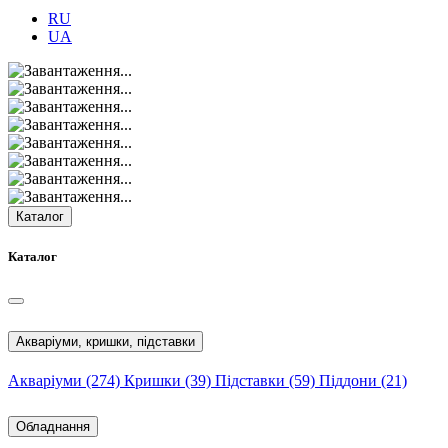
RU
UA
Каталог
Каталог
Акваріуми, кришки, підставки
Акваріуми
(274)
Кришки
(39)
Підставки
(59)
Піддони
(21)
Обладнання