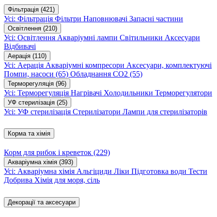
Фільтрація
(421)
Усі: Фільтрація
Фільтри
Наповнювачі
Запасні частини
Освітлення
(210)
Усі: Освітлення
Акваріумні лампи
Світильники
Аксесуари
Відбивачі
Аерація
(110)
Усі: Аерація
Акваріумні компресори
Аксесуари, комплектуючі
Помпи, насоси
(65)
Обладнання CO2
(55)
Терморегуляція
(96)
Усі: Терморегуляція
Нагрівачі
Холодильники
Терморегулятори
УФ стерилізація
(25)
Усі: УФ стерилізація
Стерилізатори
Лампи для стерилізаторів
Корма та хімія
Корм для рибок і креветок
(229)
Акваріумна хімія
(393)
Усі: Акваріумна хімія
Альгіциди
Ліки
Підготовка води
Тести
Добрива
Хімія для моря, сіль
Декорації та аксесуари