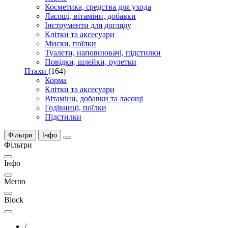
Косметика, средства для ухода
Ласощі, вітаміни, добавки
Інструменти для догляду
Клітки та аксесуари
Миски, поїлки
Туалети, наповнювачі, підстилки
Повідки, шлейки, рулетки
Птахи
(164)
Корма
Клітки та аксесуари
Вітаміни, добавки та ласощі
Годівниці, поїлки
Підстилки
Фільтри
Інфо
Фільтри
Інфо
Меню
Block
/