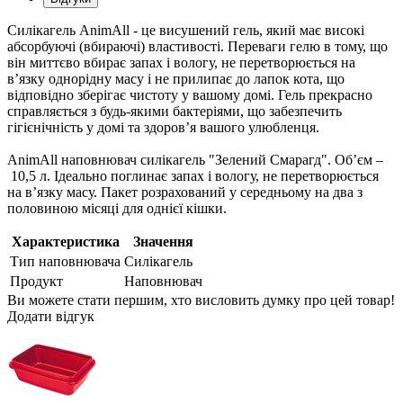
Силікагель AnimAll - це висушений гель, який має високі
абсорбуючі (вбираючі) властивості. Переваги гелю в тому, що
він миттєво вбирає запах і вологу, не перетворюється на
в’язку однорідну масу і не прилипає до лапок кота, що
відповідно зберігає чистоту у вашому домі. Гель прекрасно
справляється з будь-якими бактеріями, що забезпечить
гігієнічність у домі та здоров’я вашого улюбленця.
AnimAll наповнювач силікагель "Зелений Смарагд". Об’єм –
10,5 л. Ідеально поглинає запах і вологу, не перетворюється
на в’язку масу. Пакет розрахований у середньому на два з
половиною місяці для однієї кішки.
Характеристика
Значення
Тип наповнювача
Силікагель
Продукт
Наповнювач
Ви можете стати першим, хто висловить думку про цей товар!
Додати відгук