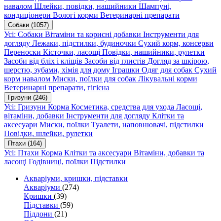
навалом
Шлейки, повідки, нашийники
Шампуні,
кондиціонери
Вологі корми
Ветеринарні препарати
Собаки
(1057)
Усі: Собаки
Вітаміни та корисні добавки
Інструменти для
догляду
Лежаки, підстилки, будиночки
Сухий корм, консерви
Переноски
Кісточки, ласощі
Повідки, нашийники, рулетки
Засоби від бліх і кліщів
Засоби від глистів
Догляд за шкірою,
шерстю, зубами, хімія для дому
Іграшки
Одяг для собак
Сухий
корм навалом
Миски, поїлки для собак
Лікувальні корми
Ветеринарні препарати, гігієна
Гризуни
(246)
Усі: Гризуни
Корма
Косметика, средства для ухода
Ласощі,
вітаміни, добавки
Інструменти для догляду
Клітки та
аксесуари
Миски, поїлки
Туалети, наповнювачі, підстилки
Повідки, шлейки, рулетки
Птахи
(164)
Усі: Птахи
Корма
Клітки та аксесуари
Вітаміни, добавки та
ласощі
Годівниці, поїлки
Підстилки
Акваріуми, кришки, підставки
Акваріуми
(274)
Кришки
(39)
Підставки
(59)
Піддони
(21)