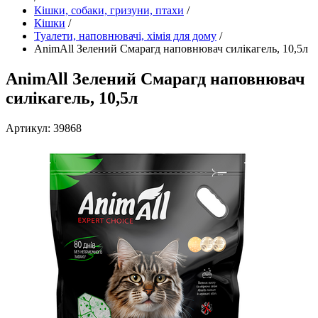
Кішки, собаки, гризуни, птахи
/
Кішки
/
Туалети, наповнювачі, хімія для дому
/
AnimAll Зелений Смарагд наповнювач силікагель, 10,5л
AnimAll Зелений Смарагд наповнювач
силікагель, 10,5л
Артикул: 39868