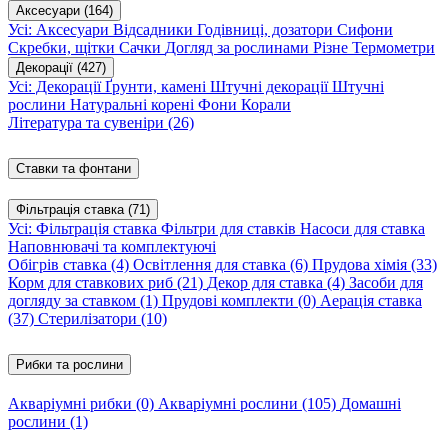
Аксесуари
(164)
Усі: Аксесуари
Відсадники
Годівниці, дозатори
Сифони
Скребки, щітки
Сачки
Догляд за рослинами
Різне
Термометри
Декорації
(427)
Усі: Декорації
Ґрунти, камені
Штучні декорації
Штучні
рослини
Натуральні корені
Фони
Корали
Література та сувеніри
(26)
Ставки та фонтани
Фільтрація ставка
(71)
Усі: Фільтрація ставка
Фільтри для ставків
Насоси для ставка
Наповнювачі та комплектуючі
Обігрів ставка
(4)
Освітлення для ставка
(6)
Прудова хімія
(33)
Корм для ставкових риб
(21)
Декор для ставка
(4)
Засоби для
догляду за ставком
(1)
Прудові комплекти
(0)
Аерація ставка
(37)
Стерилізатори
(10)
Рибки та рослини
Акваріумні рибки
(0)
Акваріумні рослини
(105)
Домашні
рослини
(1)