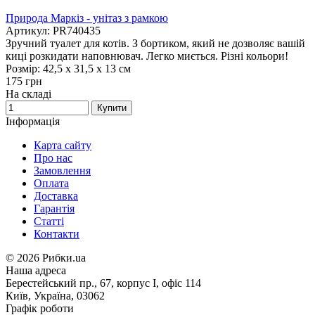
Природа Маркіз - унітаз з рамкою
Артикул: PR740435
Зручний туалет для котів. З бортиком, який не дозволяє вашій
киці розкидати наповнювач. Легко миється. Різні кольори!
Розмір: 42,5 х 31,5 х 13 см
175
грн
На складі
Купити
Інформація
Карта сайту
Про нас
Замовлення
Оплата
Доставка
Гарантія
Статті
Контакти
©
2026 Рибки.ua
Наша адреса
Берестейський пр., 67, корпус І, офіс 114
Київ, Україна, 03062
Графік роботи