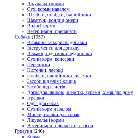
Лікувальні корми
Сухі корми навалом
Шлейки, повідки, нашийники
Шампуні, кондиціонери
Вологі корми
Ветеринарні препарати
Собаки
(1057)
Вітаміни та корисні добавки
Інструменти для догляду
Лежаки, підстилки, будиночки
Сухий корм, консерви
Переноски
Кісточки, ласощі
Повідки, нашийники, рулетки
Засоби від бліх і кліщів
Засоби від глистів
Догляд за шкірою, шерстю, зубами, хімія для дому
Іграшки
Одяг для собак
Сухий корм навалом
Миски, поїлки для собак
Лікувальні корми
Ветеринарні препарати, гігієна
Гризуни
(246)
Корма