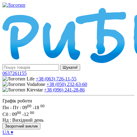
Шукати!
0637261155
+38 (063) 726-11-55
+38 (050) 232-63-60
+38 (096) 241-28-86
Графік роботи
00
00
Пн - Пт : 09
-
18
00
00
Сб
: 09
-
12
Нд
: Вихідний день
Зворотний виклик
UA
▾