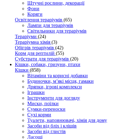
Штучні рослини, декорації
Фони
Коряги
Освітлення тераріумів
(65)
Лампи для тераріумів
Світильники для тераріумів
Тераріуми
(24)
Тераріумна хімія
(3)
Обігрів тераріумів
(42)
Корм для рептилій
(55)
Субстрати для тераріумів
(20)
Кішки, собаки, гризуни, птахи
Кішки
(858)
Вітаміни та корисні добавки
Будиночки, м’які місця, гамаки
Дряпки, ігрові комплекси
Іграшки
Інструменти для догляду
Миски, поїлки
Сумки-переноски
Сухі корми
Туалети, наповнювачі, хімія для дому
Засоби від бліх і кліщів
Засоби від глистів
Ласощі