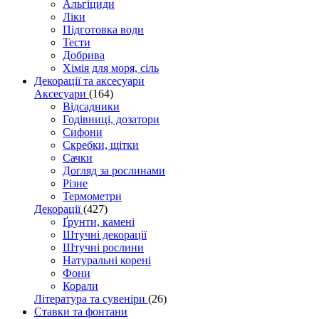
Альгіциди
Ліки
Підготовка води
Тести
Добрива
Хімія для моря, сіль
Декорації та аксесуари
Аксесуари
(164)
Відсадники
Годівниці, дозатори
Сифони
Скребки, щітки
Сачки
Догляд за рослинами
Різне
Термометри
Декорації
(427)
Ґрунти, камені
Штучні декорації
Штучні рослини
Натуральні корені
Фони
Корали
Література та сувеніри
(26)
Ставки та фонтани