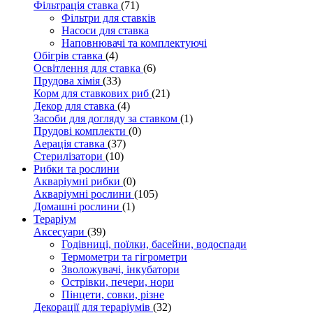
Фільтрація ставка
(71)
Фільтри для ставків
Насоси для ставка
Наповнювачі та комплектуючі
Обігрів ставка
(4)
Освітлення для ставка
(6)
Прудова хімія
(33)
Корм для ставкових риб
(21)
Декор для ставка
(4)
Засоби для догляду за ставком
(1)
Прудові комплекти
(0)
Аерація ставка
(37)
Стерилізатори
(10)
Рибки та рослини
Акваріумні рибки
(0)
Акваріумні рослини
(105)
Домашні рослини
(1)
Тераріум
Аксесуари
(39)
Годівниці, поїлки, басейни, водоспади
Термометри та гігрометри
Зволожувачі, інкубатори
Острівки, печери, нори
Пінцети, совки, різне
Декорації для тераріумів
(32)