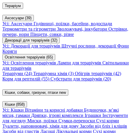
Тераріум
Аксесуари
(39)
Усі: Аксесуари
Годівниці, поїлки, басейни, водоспади
Термометри та гігрометри
Зволожувачі, інкубатори
Острівки,
печери, нори
Пінцети, совки, різне
Декорації для тераріумів
(32)
Усі: Декорації для тераріумів
Штучні рослини, декорації
Фони
Коряги
Освітлення тераріумів
(65)
Усі: Освітлення тераріумів
Лампи для тераріумів
Світильники
для тераріумів
Тераріуми
(24)
Тераріумна хімія
(3)
Обігрів тераріумів
(42)
Корм для рептилій
(55)
Субстрати для тераріумів
(20)
Кішки, собаки, гризуни, птахи
new
Кішки
(858)
Усі: Кішки
Вітаміни та корисні добавки
Будиночки, м’які
місця, гамаки
Дряпки, ігрові комплекси
Іграшки
Інструменти
для догляду
Миски, поїлки
Сумки-переноски
Сухі корми
Туалети, наповнювачі, хімія для дому
Засоби від бліх і кліщів
Засоби від глистів
Ласощі
Лікувальні корми
Сухі корми