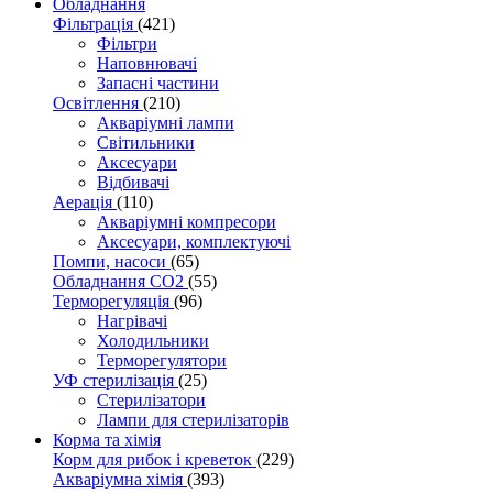
Обладнання
Фільтрація
(421)
Фільтри
Наповнювачі
Запасні частини
Освітлення
(210)
Акваріумні лампи
Світильники
Аксесуари
Відбивачі
Аерація
(110)
Акваріумні компресори
Аксесуари, комплектуючі
Помпи, насоси
(65)
Обладнання CO2
(55)
Терморегуляція
(96)
Нагрівачі
Холодильники
Терморегулятори
УФ стерилізація
(25)
Стерилізатори
Лампи для стерилізаторів
Корма та хімія
Корм для рибок і креветок
(229)
Акваріумна хімія
(393)