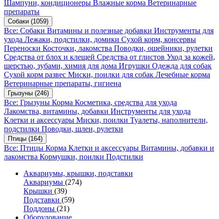
Шампуни, кондиционеры
Влажные корма
Ветеринарные
препараты
Собаки
(1059)
Все: Собаки
Витамины и полезные добавки
Инструменты для
ухода
Лежаки, подстилки, домики
Сухой корм, консервы
Переноски
Косточки, лакомства
Поводки, ошейники, рулетки
Средства от блох и клещей
Средства от глистов
Уход за кожей,
шерстью, зубами, химия для дома
Игрушки
Одежда для собак
Сухой корм развес
Миски, поилки для собак
Лечебные корма
Ветеринарные препараты, гигиена
Грызуны
(246)
Все: Грызуны
Корма
Косметика, средства для ухода
Лакомства, витамины, добавки
Инструменты для ухода
Клетки и аксессуары
Миски, поилки
Туалеты, наполнители,
подстилки
Поводки, шлеи, рулетки
Птицы
(164)
Все: Птицы
Корма
Клетки и аксессуары
Витамины, добавки и
лакомства
Кормушки, поилки
Подстилки
Аквариумы, крышки, подставки
Аквариумы
(274)
Крышки
(39)
Подставки
(59)
Поддоны
(21)
Оборудование