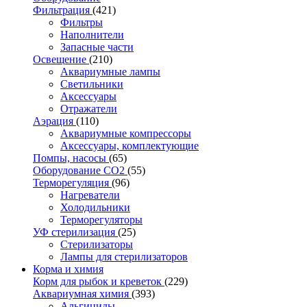
Фильтрация
(421)
Фильтры
Наполнители
Запасные части
Освещение
(210)
Аквариумные лампы
Светильники
Аксессуары
Отражатели
Аэрация
(110)
Аквариумные компрессоры
Аксессуары, комплектующие
Помпы, насосы
(65)
Оборудование CO2
(55)
Терморегуляция
(96)
Нагреватели
Холодильники
Терморегуляторы
УФ стерилизация
(25)
Стерилизаторы
Лампы для стерилизаторов
Корма и химия
Корм для рыбок и креветок
(229)
Аквариумная химия
(393)
Альгициды