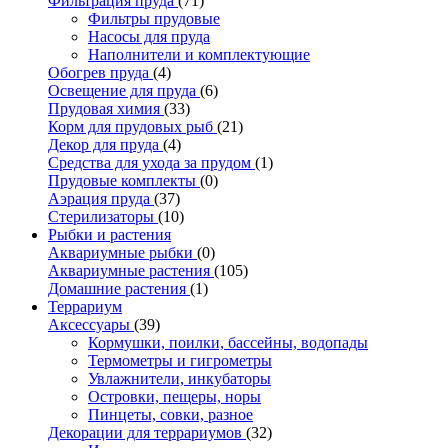
Фильтрация пруда
(71)
Фильтры прудовые
Насосы для пруда
Наполнители и комплектующие
Обогрев пруда
(4)
Освещение для пруда
(6)
Прудовая химия
(33)
Корм для прудовых рыб
(21)
Декор для пруда
(4)
Средства для ухода за прудом
(1)
Прудовые комплекты
(0)
Аэрация пруда
(37)
Стерилизаторы
(10)
Рыбки и растения
Аквариумные рыбки
(0)
Аквариумные растения
(105)
Домашние растения
(1)
Террариум
Аксессуары
(39)
Кормушки, поилки, бассейны, водопады
Термометры и гигрометры
Увлажнители, инкубаторы
Островки, пещеры, норы
Пинцеты, совки, разное
Декорации для террариумов
(32)