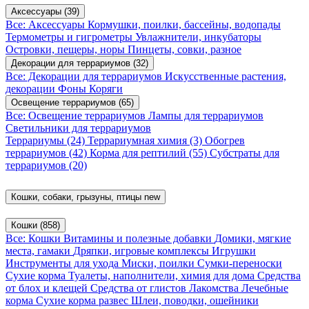
Аксессуары
(39)
Все: Аксессуары
Кормушки, поилки, бассейны, водопады
Термометры и гигрометры
Увлажнители, инкубаторы
Островки, пещеры, норы
Пинцеты, совки, разное
Декорации для террариумов
(32)
Все: Декорации для террариумов
Искусственные растения,
декорации
Фоны
Коряги
Освещение террариумов
(65)
Все: Освещение террариумов
Лампы для террариумов
Светильники для террариумов
Террариумы
(24)
Террариумная химия
(3)
Обогрев
террариумов
(42)
Корма для рептилий
(55)
Субстраты для
террариумов
(20)
Кошки, собаки, грызуны, птицы
new
Кошки
(858)
Все: Кошки
Витамины и полезные добавки
Домики, мягкие
места, гамаки
Дряпки, игровые комплексы
Игрушки
Инструменты для ухода
Миски, поилки
Сумки-переноски
Сухие корма
Туалеты, наполнители, химия для дома
Средства
от блох и клещей
Средства от глистов
Лакомства
Лечебные
корма
Сухие корма развес
Шлеи, поводки, ошейники