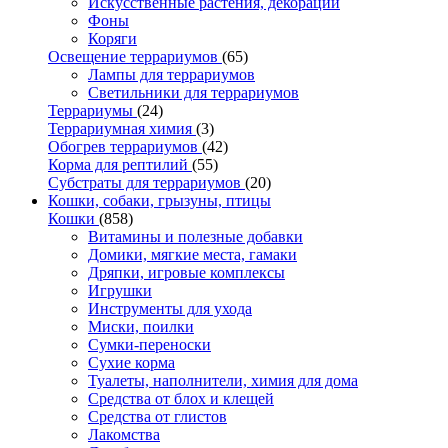
Искусственные растения, декорации
Фоны
Коряги
Освещение террариумов
(65)
Лампы для террариумов
Светильники для террариумов
Террариумы
(24)
Террариумная химия
(3)
Обогрев террариумов
(42)
Корма для рептилий
(55)
Субстраты для террариумов
(20)
Кошки, собаки, грызуны, птицы
Кошки
(858)
Витамины и полезные добавки
Домики, мягкие места, гамаки
Дряпки, игровые комплексы
Игрушки
Инструменты для ухода
Миски, поилки
Сумки-переноски
Сухие корма
Туалеты, наполнители, химия для дома
Средства от блох и клещей
Средства от глистов
Лакомства