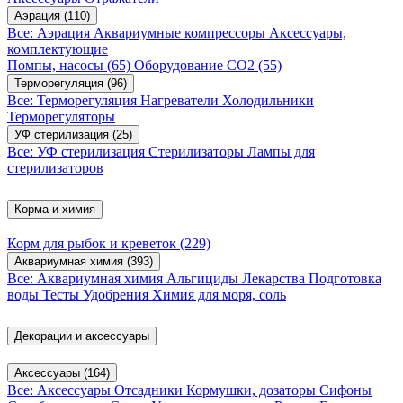
Аэрация
(110)
Все: Аэрация
Аквариумные компрессоры
Аксессуары,
комплектующие
Помпы, насосы
(65)
Оборудование CO2
(55)
Терморегуляция
(96)
Все: Терморегуляция
Нагреватели
Холодильники
Терморегуляторы
УФ стерилизация
(25)
Все: УФ стерилизация
Стерилизаторы
Лампы для
стерилизаторов
Корма и химия
Корм для рыбок и креветок
(229)
Аквариумная химия
(393)
Все: Аквариумная химия
Альгициды
Лекарства
Подготовка
воды
Тесты
Удобрения
Химия для моря, соль
Декорации и аксессуары
Аксессуары
(164)
Все: Аксессуары
Отсадники
Кормушки, дозаторы
Сифоны