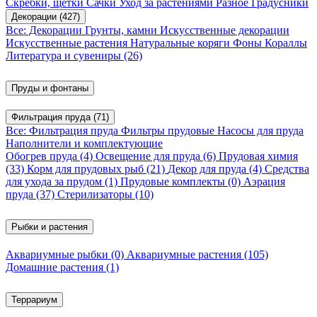
Скребки, щетки
Сачки
Уход за растениями
Разное
Градусники
Декорации
(427)
Все: Декорации
Грунты, камни
Искусственные декорации
Искусственные растения
Натуральные коряги
Фоны
Кораллы
Литература и сувениры
(26)
Пруды и фонтаны
Фильтрация пруда
(71)
Все: Фильтрация пруда
Фильтры прудовые
Насосы для пруда
Наполнители и комплектующие
Обогрев пруда
(4)
Освещение для пруда
(6)
Прудовая химия
(33)
Корм для прудовых рыб
(21)
Декор для пруда
(4)
Средства
для ухода за прудом
(1)
Прудовые комплекты
(0)
Аэрация
пруда
(37)
Стерилизаторы
(10)
Рыбки и растения
Аквариумные рыбки
(0)
Аквариумные растения
(105)
Домашние растения
(1)
Террариум