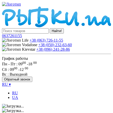
Найти!
0637261155
+38 (063) 726-11-55
+38 (050) 232-63-60
+38 (096) 241-28-86
График работы
00
00
Пн - Пт : 09
-
18
00
00
Сб
: 09
-
12
Вс
: Выходной
Обратный звонок
RU
▾
RU
UA