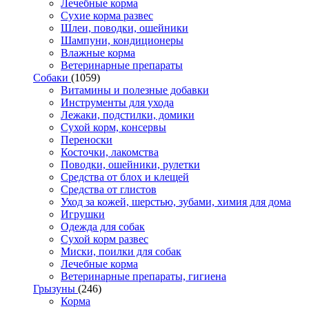
Лечебные корма
Сухие корма развес
Шлеи, поводки, ошейники
Шампуни, кондиционеры
Влажные корма
Ветеринарные препараты
Собаки
(1059)
Витамины и полезные добавки
Инструменты для ухода
Лежаки, подстилки, домики
Сухой корм, консервы
Переноски
Косточки, лакомства
Поводки, ошейники, рулетки
Средства от блох и клещей
Средства от глистов
Уход за кожей, шерстью, зубами, химия для дома
Игрушки
Одежда для собак
Сухой корм развес
Миски, поилки для собак
Лечебные корма
Ветеринарные препараты, гигиена
Грызуны
(246)
Корма