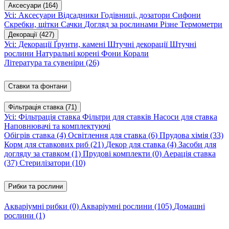
Аксесуари
(164)
Усі: Аксесуари
Відсадники
Годівниці, дозатори
Сифони
Скребки, щітки
Сачки
Догляд за рослинами
Різне
Термометри
Декорації
(427)
Усі: Декорації
Ґрунти, камені
Штучні декорації
Штучні
рослини
Натуральні корені
Фони
Корали
Література та сувеніри
(26)
Ставки та фонтани
Фільтрація ставка
(71)
Усі: Фільтрація ставка
Фільтри для ставків
Насоси для ставка
Наповнювачі та комплектуючі
Обігрів ставка
(4)
Освітлення для ставка
(6)
Прудова хімія
(33)
Корм для ставкових риб
(21)
Декор для ставка
(4)
Засоби для
догляду за ставком
(1)
Прудові комплекти
(0)
Аерація ставка
(37)
Стерилізатори
(10)
Рибки та рослини
Акваріумні рибки
(0)
Акваріумні рослини
(105)
Домашні
рослини
(1)