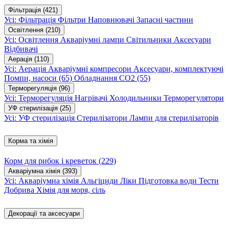
Фільтрація
(421)
Усі: Фільтрація
Фільтри
Наповнювачі
Запасні частини
Освітлення
(210)
Усі: Освітлення
Акваріумні лампи
Світильники
Аксесуари
Відбивачі
Аерація
(110)
Усі: Аерація
Акваріумні компресори
Аксесуари, комплектуючі
Помпи, насоси
(65)
Обладнання CO2
(55)
Терморегуляція
(96)
Усі: Терморегуляція
Нагрівачі
Холодильники
Терморегулятори
УФ стерилізація
(25)
Усі: УФ стерилізація
Стерилізатори
Лампи для стерилізаторів
Корма та хімія
Корм для рибок і креветок
(229)
Акваріумна хімія
(393)
Усі: Акваріумна хімія
Альгіциди
Ліки
Підготовка води
Тести
Добрива
Хімія для моря, сіль
Декорації та аксесуари