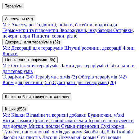
Тераріум
Аксесуари
(39)
Усі: Аксесуари
Годівниці, поїлки, басейни, водоспади
Термометри та гігрометри
Зволожувачі, інкубатори
Острівки,
печери, нори
Пінцети, совки, різне
Декорації для тераріумів
(32)
Усі: Декорації для тераріумів
Штучні рослини, декорації
Фони
Коряги
Освітлення тераріумів
(65)
Усі: Освітлення тераріумів
Лампи для тераріумів
Світильники
для тераріумів
Тераріуми
(24)
Тераріумна хімія
(3)
Обігрів тераріумів
(42)
Корм для рептилій
(55)
Субстрати для тераріумів
(20)
Кішки, собаки, гризуни, птахи
new
Кішки
(858)
Усі: Кішки
Вітаміни та корисні добавки
Будиночки, м’які
місця, гамаки
Дряпки, ігрові комплекси
Іграшки
Інструменти
для догляду
Миски, поїлки
Сумки-переноски
Сухі корми
Туалети, наповнювачі, хімія для дому
Засоби від бліх і кліщів
Засоби від глистів
Ласощі
Лікувальні корми
Сухі корми