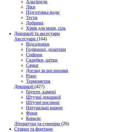
Альгіциди
Ліки
Підготовка води
Тести
Добрива
Хімія для моря, сіль
Декорації та аксесуари
Аксесуари
(164)
Відсадники
Годівниці, дозатори
Сифони
Скребки, щітки
Сачки
Догляд за рослинами
Різне
Термометри
Декорації
(427)
Ґрунти, камені
Штучні декорації
Штучні рослини
Натуральні корені
Фони
Корали
Література та сувеніри
(26)
Ставки та фонтани