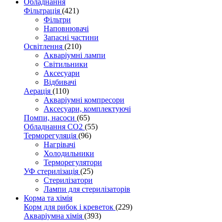
Обладнання
Фільтрація
(421)
Фільтри
Наповнювачі
Запасні частини
Освітлення
(210)
Акваріумні лампи
Світильники
Аксесуари
Відбивачі
Аерація
(110)
Акваріумні компресори
Аксесуари, комплектуючі
Помпи, насоси
(65)
Обладнання CO2
(55)
Терморегуляція
(96)
Нагрівачі
Холодильники
Терморегулятори
УФ стерилізація
(25)
Стерилізатори
Лампи для стерилізаторів
Корма та хімія
Корм для рибок і креветок
(229)
Акваріумна хімія
(393)