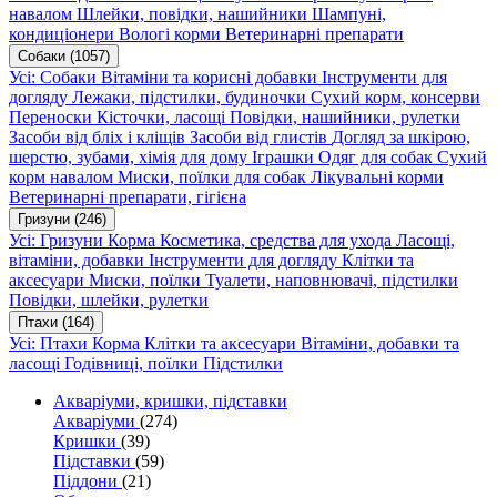
навалом
Шлейки, повідки, нашийники
Шампуні,
кондиціонери
Вологі корми
Ветеринарні препарати
Собаки
(1057)
Усі: Собаки
Вітаміни та корисні добавки
Інструменти для
догляду
Лежаки, підстилки, будиночки
Сухий корм, консерви
Переноски
Кісточки, ласощі
Повідки, нашийники, рулетки
Засоби від бліх і кліщів
Засоби від глистів
Догляд за шкірою,
шерстю, зубами, хімія для дому
Іграшки
Одяг для собак
Сухий
корм навалом
Миски, поїлки для собак
Лікувальні корми
Ветеринарні препарати, гігієна
Гризуни
(246)
Усі: Гризуни
Корма
Косметика, средства для ухода
Ласощі,
вітаміни, добавки
Інструменти для догляду
Клітки та
аксесуари
Миски, поїлки
Туалети, наповнювачі, підстилки
Повідки, шлейки, рулетки
Птахи
(164)
Усі: Птахи
Корма
Клітки та аксесуари
Вітаміни, добавки та
ласощі
Годівниці, поїлки
Підстилки
Акваріуми, кришки, підставки
Акваріуми
(274)
Кришки
(39)
Підставки
(59)
Піддони
(21)