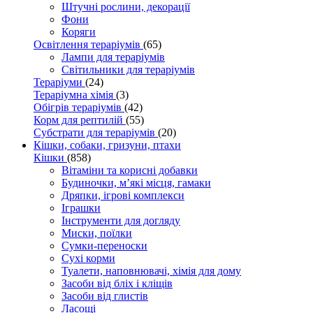
Штучні рослини, декорації
Фони
Коряги
Освітлення тераріумів
(65)
Лампи для тераріумів
Світильники для тераріумів
Тераріуми
(24)
Тераріумна хімія
(3)
Обігрів тераріумів
(42)
Корм для рептилій
(55)
Субстрати для тераріумів
(20)
Кішки, собаки, гризуни, птахи
Кішки
(858)
Вітаміни та корисні добавки
Будиночки, м’які місця, гамаки
Дряпки, ігрові комплекси
Іграшки
Інструменти для догляду
Миски, поїлки
Сумки-переноски
Сухі корми
Туалети, наповнювачі, хімія для дому
Засоби від бліх і кліщів
Засоби від глистів
Ласощі