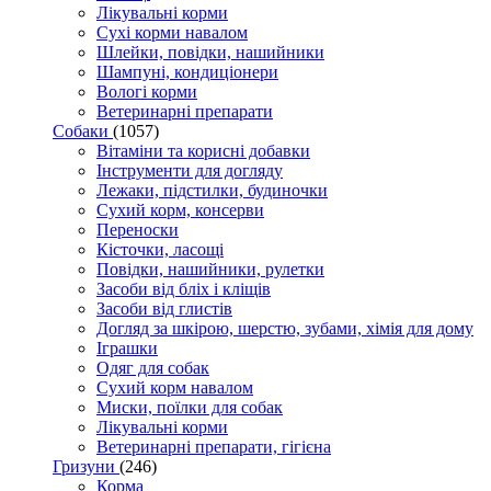
Лікувальні корми
Сухі корми навалом
Шлейки, повідки, нашийники
Шампуні, кондиціонери
Вологі корми
Ветеринарні препарати
Собаки
(1057)
Вітаміни та корисні добавки
Інструменти для догляду
Лежаки, підстилки, будиночки
Сухий корм, консерви
Переноски
Кісточки, ласощі
Повідки, нашийники, рулетки
Засоби від бліх і кліщів
Засоби від глистів
Догляд за шкірою, шерстю, зубами, хімія для дому
Іграшки
Одяг для собак
Сухий корм навалом
Миски, поїлки для собак
Лікувальні корми
Ветеринарні препарати, гігієна
Гризуни
(246)
Корма