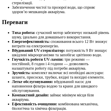
стерилізації.
Забезпечення чистої та прозорої води, що сприяє
здоров’ю мешканців акваріума.
Переваги
Тиха робота:
сучасний мотор забезпечує низький рівень
шуму, ідеально для домашнього використання.
Енергоефективність:
споживання всього 12 Вт знижує
витрати на електроенергію.
Вбудований UV-стерилізатор:
потужність 9 Вт знищує
шкідливі мікроорганізми та запобігає цвітінню води.
Гнучкість роботи UV-лампи:
три режими —
постійний, 8 годин і 4 години — дозволяють
налаштувати роботу під потреби акваріума.
Зручність:
комплект включає всі необхідні аксесуари:
шланги, присоски, трубки, вхідні та вихідні елементи.
Легке обслуговування:
вбудований насос для
наповнення фільтра водою та крани для швидкого
обслуговування.
Компактний дизайн:
займає мінімум місця біля
акваріума.
Ефективність очищення:
комбінована механічна,
біологічна та хімічна фільтрація.