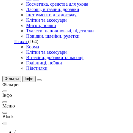
Косметика, средства для ухода
Ласощі, вітаміни, добавки
Інструменти для догляду
Клітки та аксесуари
Миски, поїлки
Туалети, наповнювачі, підстилки
Повідки, шлейки, рулетки
Птахи
(164)
Корма
Клітки та аксесуари
Вітаміни, добавки та ласощі
Годівниці, поїлки
Підстилки
Фільтри
Інфо
Фільтри
Інфо
Меню
Block
/