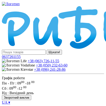
Шукати!
0637261155
+38 (063) 726-11-55
+38 (050) 232-63-60
+38 (096) 241-28-86
Графік роботи
00
00
Пн - Пт : 09
-
18
00
00
Сб
: 09
-
12
Нд
: Вихідний день
Зворотний виклик
UA
▾