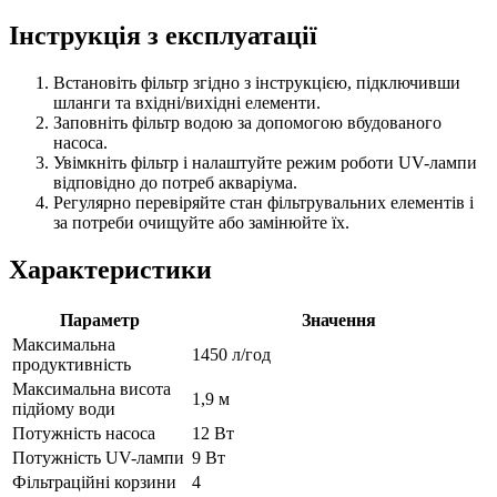
Інструкція з експлуатації
Встановіть фільтр згідно з інструкцією, підключивши
шланги та вхідні/вихідні елементи.
Заповніть фільтр водою за допомогою вбудованого
насоса.
Увімкніть фільтр і налаштуйте режим роботи UV-лампи
відповідно до потреб акваріума.
Регулярно перевіряйте стан фільтрувальних елементів і
за потреби очищуйте або замінюйте їх.
Характеристики
Параметр
Значення
Максимальна
1450 л/год
продуктивність
Максимальна висота
1,9 м
підйому води
Потужність насоса
12 Вт
Потужність UV-лампи
9 Вт
Фільтраційні корзини
4