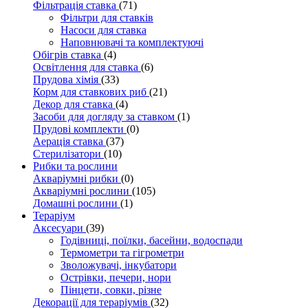
Фільтрація ставка
(71)
Фільтри для ставків
Насоси для ставка
Наповнювачі та комплектуючі
Обігрів ставка
(4)
Освітлення для ставка
(6)
Прудова хімія
(33)
Корм для ставкових риб
(21)
Декор для ставка
(4)
Засоби для догляду за ставком
(1)
Прудові комплекти
(0)
Аерація ставка
(37)
Стерилізатори
(10)
Рибки та рослини
Акваріумні рибки
(0)
Акваріумні рослини
(105)
Домашні рослини
(1)
Тераріум
Аксесуари
(39)
Годівниці, поїлки, басейни, водоспади
Термометри та гігрометри
Зволожувачі, інкубатори
Острівки, печери, нори
Пінцети, совки, різне
Декорації для тераріумів
(32)