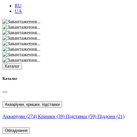
RU
UA
Каталог
Каталог
Акваріуми, кришки, підставки
Акваріуми
(274)
Кришки
(39)
Підставки
(59)
Піддони
(21)
Обладнання