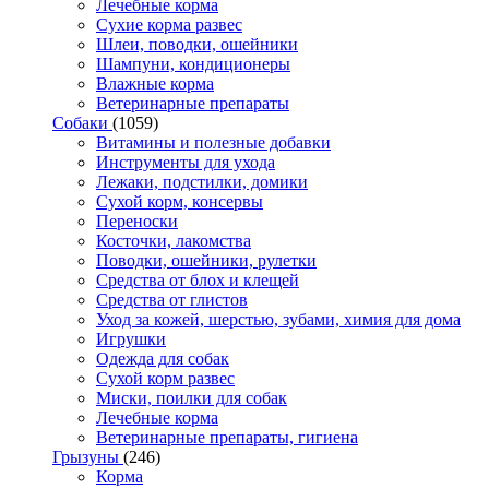
Лечебные корма
Сухие корма развес
Шлеи, поводки, ошейники
Шампуни, кондиционеры
Влажные корма
Ветеринарные препараты
Собаки
(1059)
Витамины и полезные добавки
Инструменты для ухода
Лежаки, подстилки, домики
Сухой корм, консервы
Переноски
Косточки, лакомства
Поводки, ошейники, рулетки
Средства от блох и клещей
Средства от глистов
Уход за кожей, шерстью, зубами, химия для дома
Игрушки
Одежда для собак
Сухой корм развес
Миски, поилки для собак
Лечебные корма
Ветеринарные препараты, гигиена
Грызуны
(246)
Корма