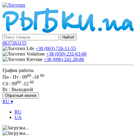
Найти!
0637261155
+38 (063) 726-11-55
+38 (050) 232-63-60
+38 (096) 241-28-86
График работы
00
00
Пн - Пт : 09
-
18
00
00
Сб
: 09
-
12
Вс
: Выходной
Обратный звонок
RU
▾
RU
UA