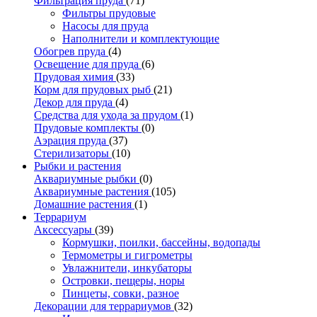
Фильтрация пруда
(71)
Фильтры прудовые
Насосы для пруда
Наполнители и комплектующие
Обогрев пруда
(4)
Освещение для пруда
(6)
Прудовая химия
(33)
Корм для прудовых рыб
(21)
Декор для пруда
(4)
Средства для ухода за прудом
(1)
Прудовые комплекты
(0)
Аэрация пруда
(37)
Стерилизаторы
(10)
Рыбки и растения
Аквариумные рыбки
(0)
Аквариумные растения
(105)
Домашние растения
(1)
Террариум
Аксессуары
(39)
Кормушки, поилки, бассейны, водопады
Термометры и гигрометры
Увлажнители, инкубаторы
Островки, пещеры, норы
Пинцеты, совки, разное
Декорации для террариумов
(32)