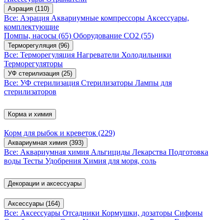
Аэрация
(110)
Все: Аэрация
Аквариумные компрессоры
Аксессуары,
комплектующие
Помпы, насосы
(65)
Оборудование CO2
(55)
Терморегуляция
(96)
Все: Терморегуляция
Нагреватели
Холодильники
Терморегуляторы
УФ стерилизация
(25)
Все: УФ стерилизация
Стерилизаторы
Лампы для
стерилизаторов
Корма и химия
Корм для рыбок и креветок
(229)
Аквариумная химия
(393)
Все: Аквариумная химия
Альгициды
Лекарства
Подготовка
воды
Тесты
Удобрения
Химия для моря, соль
Декорации и аксессуары
Аксессуары
(164)
Все: Аксессуары
Отсадники
Кормушки, дозаторы
Сифоны