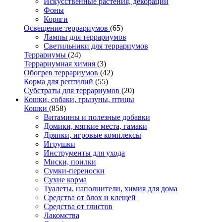
Искусственные растения, декорации
Фоны
Коряги
Освещение террариумов
(65)
Лампы для террариумов
Светильники для террариумов
Террариумы
(24)
Террариумная химия
(3)
Обогрев террариумов
(42)
Корма для рептилий
(55)
Субстраты для террариумов
(20)
Кошки, собаки, грызуны, птицы
Кошки
(858)
Витамины и полезные добавки
Домики, мягкие места, гамаки
Дряпки, игровые комплексы
Игрушки
Инструменты для ухода
Миски, поилки
Сумки-переноски
Сухие корма
Туалеты, наполнители, химия для дома
Средства от блох и клещей
Средства от глистов
Лакомства