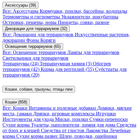
Аксессуары
(39)
Все: Аксессуары
Кормушки, поилки, бассейны, водопады
Термометры и гигрометры
Увлажнители, инкубаторы
Островки, пещеры, норы
Пинцеты, совки, разное
Декорации для террариумов
(32)
Все: Декорации для террариумов
Искусственные растения,
декорации
Фоны
Коряги
Освещение террариумов
(65)
Все: Освещение террариумов
Лампы для террариумов
Светильники для террариумов
Террариумы
(24)
Террариумная химия
(3)
Обогрев
террариумов
(42)
Корма для рептилий
(55)
Субстраты для
террариумов
(20)
Кошки, собаки, грызуны, птицы
new
Кошки
(858)
Все: Кошки
Витамины и полезные добавки
Домики, мягкие
места, гамаки
Дряпки, игровые комплексы
Игрушки
Инструменты для ухода
Миски, поилки
Сумки-переноски
Сухие корма
Туалеты, наполнители, химия для дома
Средства
от блох и клещей
Средства от глистов
Лакомства
Лечебные
корма
Сухие корма развес
Шлеи, поводки, ошейники