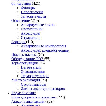
Фильтрация
(421)
Фильтры
Наполнители
Запасные части
Освещение
(210)
Аквариумные лампы
Светильники
Аксессуары
Отражатели
Аэрация
(110)
Аквариумные компрессоры
Аксессуары, комплектующие
Помпы, насосы
(65)
Оборудование CO2
(55)
Терморегуляция
(96)
Нагреватели
Холодильники
Терморегуляторы
УФ стерилизация
(25)
Стерилизаторы
Лампы для стерилизаторов
Корма и химия
Корм для рыбок и креветок
(229)
Аквариумная химия
(393)
Альгициды