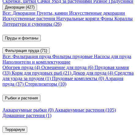
Скребки, щетки
Сачки
Уход за растениями
Разное
Градусники
Декорации
(427)
Все: Декорации
Грунты, камни
Искусственные декорации
Искусственные растения
Натуральные коряги
Фоны
Кораллы
Литература и сувениры
(26)
Пруды и фонтаны
Фильтрация пруда
(71)
Все: Фильтрация пруда
Фильтры прудовые
Насосы для пруда
Наполнители и комплектующие
Обогрев пруда
(4)
Освещение для пруда
(6)
Прудовая химия
(33)
Корм для прудовых рыб
(21)
Декор для пруда
(4)
Средства
для ухода за прудом
(1)
Прудовые комплекты
(0)
Аэрация
пруда
(37)
Стерилизаторы
(10)
Рыбки и растения
Аквариумные рыбки
(0)
Аквариумные растения
(105)
Домашние растения
(1)
Террариум