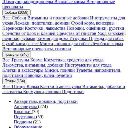
Шампуни, кондиционеры
Влажные корма
Ветеринарные
препараты
Собаки
(1059)
Все: Собаки
Витамины и полезные добавки
Инструменты для
ухода
Лежаки, подстилки, домики
Сухой корм, консервы
Переноски
Косточки, лакомства
Поводки, ошейники, рулетки
Средства от блох и клещей
Средства от глистов
Уход за кожей,
шерстью, зубами, химия для дома
Игрушки
Одежда для собак
Сухой корм развес
Миски, поилки для собак
Лечебные корма
Ветеринарные препараты, гигиена
Грызуны
(246)
Все: Грызуны
Корма
Косметика, средства для ухода
Лакомства, витамины, добавки
Инструменты для ухода
Клетки и аксессуары
Миски, поилки
Туалеты, наполнители,
подстилки
Поводки, шлеи, рулетки
Птицы
(164)
Все: Птицы
Корма
Клетки и аксессуары
Витамины, добавки и
лакомства
Кормушки, поилки
Подстилки
Аквариумы, крышки, подставки
Аквариумы
(274)
Крышки
(39)
Подставки
(59)
Поддоны
(21)
Оборудование