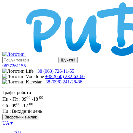
Шукати!
0637261155
+38 (063) 726-11-55
+38 (050) 232-63-60
+38 (096) 241-28-86
Графік роботи
00
00
Пн - Пт : 09
-
18
00
00
Сб
: 09
-
12
Нд
: Вихідний день
Зворотний виклик
UA
▾