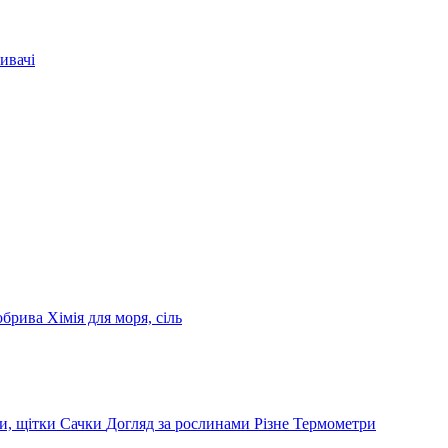
ивачі
обрива
Хімія для моря, сіль
и, щітки
Сачки
Догляд за рослинами
Різне
Термометри