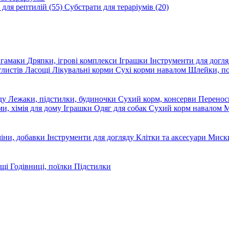
 для рептилій
(55)
Субстрати для тераріумів
(20)
, гамаки
Дряпки, ігрові комплекси
Іграшки
Інструменти для догл
глистів
Ласощі
Лікувальні корми
Сухі корми навалом
Шлейки, п
яду
Лежаки, підстилки, будиночки
Сухий корм, консерви
Перено
ми, хімія для дому
Іграшки
Одяг для собак
Сухий корм навалом
М
міни, добавки
Інструменти для догляду
Клітки та аксесуари
Миски
ощі
Годівниці, поїлки
Підстилки