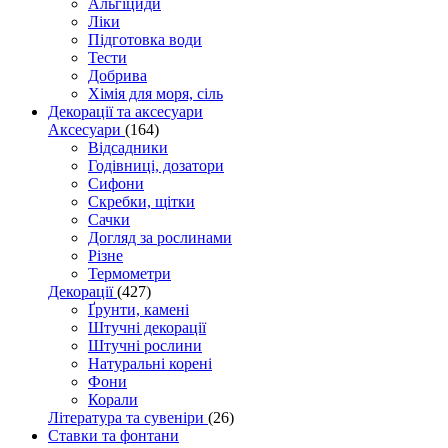
Альгіциди
Ліки
Підготовка води
Тести
Добрива
Хімія для моря, сіль
Декорації та аксесуари
Аксесуари
(164)
Відсадники
Годівниці, дозатори
Сифони
Скребки, щітки
Сачки
Догляд за рослинами
Різне
Термометри
Декорації
(427)
Ґрунти, камені
Штучні декорації
Штучні рослини
Натуральні корені
Фони
Корали
Література та сувеніри
(26)
Ставки та фонтани