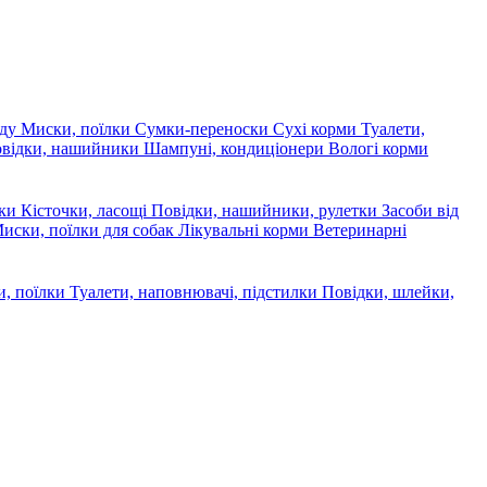
яду
Миски, поїлки
Сумки-переноски
Сухі корми
Туалети,
овідки, нашийники
Шампуні, кондиціонери
Вологі корми
ски
Кісточки, ласощі
Повідки, нашийники, рулетки
Засоби від
иски, поїлки для собак
Лікувальні корми
Ветеринарні
, поїлки
Туалети, наповнювачі, підстилки
Повідки, шлейки,