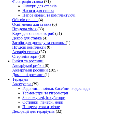
Фільтрація ставка
(71)
Фільтри для ставків
Насоси для ставка
Наповнювачі та комплектуючі
Обігрів ставка
(4)
Освітлення для ставка
(6)
Прудова хімія
(33)
Корм для ставкових риб
(21)
Декор для ставка
(4)
Засоби для догляду за ставком
(1)
Прудові комплекти
(0)
Аерація ставка
(37)
Стерилізатори
(10)
Рибки та рослини
Акваріумні рибки
(0)
Акваріумні рослини
(105)
Домашні рослини
(1)
Тераріум
Аксесуари
(39)
Годівниці, поїлки, басейни, водоспади
Термометри та гігрометри
Зволожувачі, інкубатори
Острівки, печери, нори
Пінцети, совки, різне
Декорації для тераріумів
(32)