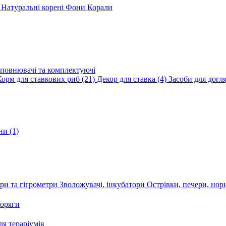
и
Натуральні корені
Фони
Корали
повнювачі та комплектуючі
Корм для ставкових риб
(21)
Декор для ставка
(4)
Засоби для догл
ини
(1)
ри та гігрометри
Зволожувачі, інкубатори
Острівки, печери, но
оряги
я тераріумів