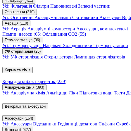
Фільтрація
(421)
Усі: Фільтрація
Фільтри
Наповнювачі
Запасні частини
Освітлення
(210)
Усі: Освітлення
Акваріумні лампи
Світильники
Аксесуари
Відб
Аерація
(110)
Усі: Аерація
Акваріумні компресори
Аксесуари, комплектуючі
Помпи, насоси
(65)
Обладнання CO2
(55)
Терморегуляція
(96)
Усі: Терморегуляція
Нагрівачі
Холодильники
Терморегулятори
УФ стерилізація
(25)
Усі: УФ стерилізація
Стерилізатори
Лампи для стерилізаторів
Корма та хімія
Корм для рибок і креветок
(229)
Акваріумна хімія
(393)
Усі: Акваріумна хімія
Альгіциди
Ліки
Підготовка води
Тести
Д
Декорації та аксесуари
Аксесуари
(164)
Усі: Аксесуари
Відсадники
Годівниці, дозатори
Сифони
Скребк
Декорації
(427)