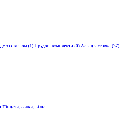
яду за ставком
(1)
Прудові комплекти
(0)
Аерація ставка
(37)
ри
Пінцети, совки, різне