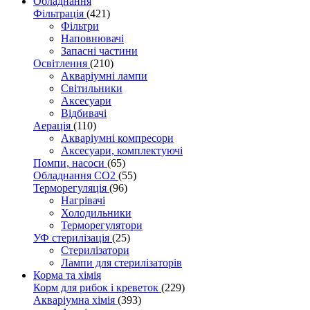
Обладнання
Фільтрація
(421)
Фільтри
Наповнювачі
Запасні частини
Освітлення
(210)
Акваріумні лампи
Світильники
Аксесуари
Відбивачі
Аерація
(110)
Акваріумні компресори
Аксесуари, комплектуючі
Помпи, насоси
(65)
Обладнання CO2
(55)
Терморегуляція
(96)
Нагрівачі
Холодильники
Терморегулятори
УФ стерилізація
(25)
Стерилізатори
Лампи для стерилізаторів
Корма та хімія
Корм для рибок і креветок
(229)
Акваріумна хімія
(393)