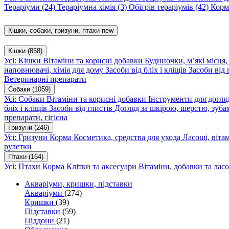
Тераріуми
(24)
Тераріумна хімія
(3)
Обігрів тераріумів
(42)
Корм
Кішки, собаки, гризуни, птахи
new
Кішки
(858)
Усі: Кішки
Вітаміни та корисні добавки
Будиночки, м’які місця
наповнювачі, хімія для дому
Засоби від бліх і кліщів
Засоби від 
Ветеринарні препарати
Собаки
(1059)
Усі: Собаки
Вітаміни та корисні добавки
Інструменти для догл
бліх і кліщів
Засоби від глистів
Догляд за шкірою, шерстю, зуба
препарати, гігієна
Гризуни
(246)
Усі: Гризуни
Корма
Косметика, средства для ухода
Ласощі, віта
рулетки
Птахи
(164)
Усі: Птахи
Корма
Клітки та аксесуари
Вітаміни, добавки та лас
Акваріуми, кришки, підставки
Акваріуми
(274)
Кришки
(39)
Підставки
(59)
Піддони
(21)