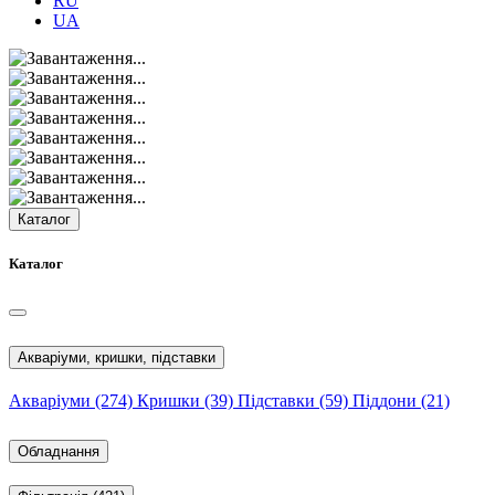
RU
UA
Каталог
Каталог
Акваріуми, кришки, підставки
Акваріуми
(274)
Кришки
(39)
Підставки
(59)
Піддони
(21)
Обладнання