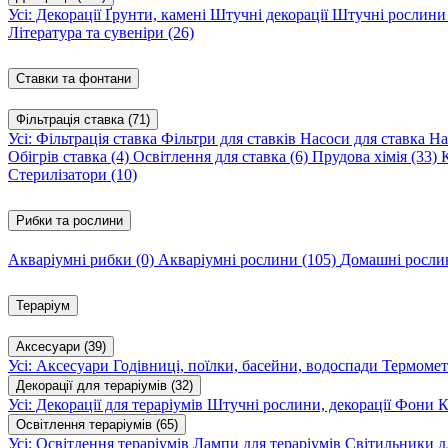
Усі: Декорації
Ґрунти, камені
Штучні декорації
Штучні рослин
Література та сувеніри
(26)
Ставки та фонтани
Фільтрація ставка
(71)
Усі: Фільтрація ставка
Фільтри для ставків
Насоси для ставка
На
Обігрів ставка
(4)
Освітлення для ставка
(6)
Прудова хімія
(33)
Стерилізатори
(10)
Рибки та рослини
Акваріумні рибки
(0)
Акваріумні рослини
(105)
Домашні росл
Тераріум
Аксесуари
(39)
Усі: Аксесуари
Годівниці, поїлки, басейни, водоспади
Термомет
Декорації для тераріумів
(32)
Усі: Декорації для тераріумів
Штучні рослини, декорації
Фони
К
Освітлення тераріумів
(65)
Усі: Освітлення тераріумів
Лампи для тераріумів
Світильники дл