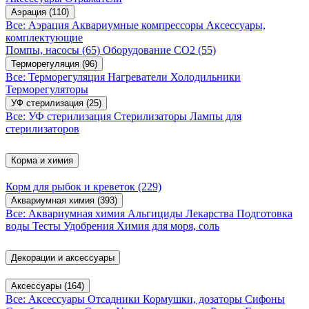
Аэрация
(110)
Все: Аэрация
Аквариумные компрессоры
Аксессуары,
комплектующие
Помпы, насосы
(65)
Оборудование CO2
(55)
Терморегуляция
(96)
Все: Терморегуляция
Нагреватели
Холодильники
Терморегуляторы
УФ стерилизация
(25)
Все: УФ стерилизация
Стерилизаторы
Лампы для
стерилизаторов
Корма и химия
Корм для рыбок и креветок
(229)
Аквариумная химия
(393)
Все: Аквариумная химия
Альгициды
Лекарства
Подготовка
воды
Тесты
Удобрения
Химия для моря, соль
Декорации и аксессуары
Аксессуары
(164)
Все: Аксессуары
Отсадники
Кормушки, дозаторы
Сифоны