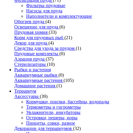
Фильтрация пруда
(71)
Фильтры прудовые
Насосы для пруда
Наполнители и комплектующие
Обогрев пруда
(4)
Освещение для пруда
(6)
Прудовая химия
(33)
Корм для прудовых рыб
(21)
Декор для пруда
(4)
Средства для ухода за прудом
(1)
Прудовые комплекты
(0)
Аэрация пруда
(37)
Стерилизаторы
(10)
Рыбки и растения
Аквариумные рыбки
(0)
Аквариумные растения
(105)
Домашние растения
(1)
Террариум
Аксессуары
(39)
Кормушки, поилки, бассейны, водопады
Термометры и гигрометры
Увлажнители, инкубаторы
Островки, пещеры, норы
Пинцеты, совки, разное
Декорации для террариумов
(32)