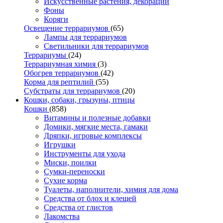
Искусственные растения, декорации
Фоны
Коряги
Освещение террариумов
(65)
Лампы для террариумов
Светильники для террариумов
Террариумы
(24)
Террариумная химия
(3)
Обогрев террариумов
(42)
Корма для рептилий
(55)
Субстраты для террариумов
(20)
Кошки, собаки, грызуны, птицы
Кошки
(858)
Витамины и полезные добавки
Домики, мягкие места, гамаки
Дряпки, игровые комплексы
Игрушки
Инструменты для ухода
Миски, поилки
Сумки-переноски
Сухие корма
Туалеты, наполнители, химия для дома
Средства от блох и клещей
Средства от глистов
Лакомства