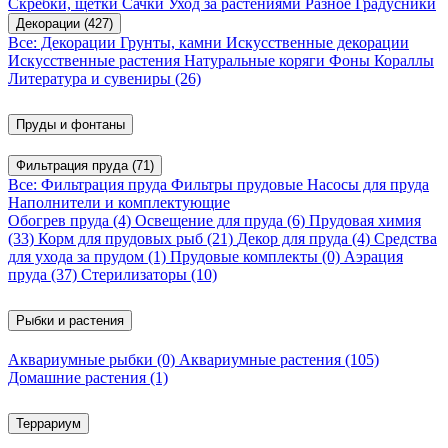
Скребки, щетки
Сачки
Уход за растениями
Разное
Градусники
Декорации
(427)
Все: Декорации
Грунты, камни
Искусственные декорации
Искусственные растения
Натуральные коряги
Фоны
Кораллы
Литература и сувениры
(26)
Пруды и фонтаны
Фильтрация пруда
(71)
Все: Фильтрация пруда
Фильтры прудовые
Насосы для пруда
Наполнители и комплектующие
Обогрев пруда
(4)
Освещение для пруда
(6)
Прудовая химия
(33)
Корм для прудовых рыб
(21)
Декор для пруда
(4)
Средства
для ухода за прудом
(1)
Прудовые комплекты
(0)
Аэрация
пруда
(37)
Стерилизаторы
(10)
Рыбки и растения
Аквариумные рыбки
(0)
Аквариумные растения
(105)
Домашние растения
(1)
Террариум