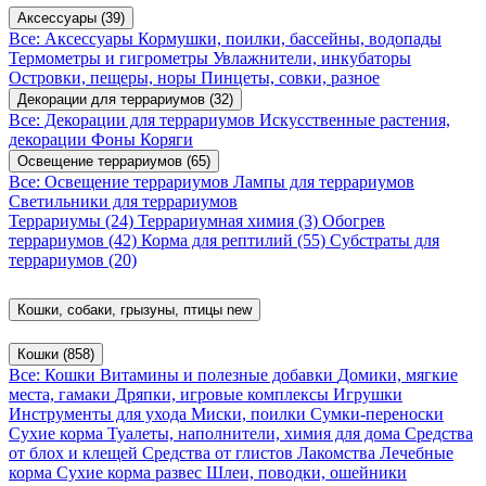
Аксессуары
(39)
Все: Аксессуары
Кормушки, поилки, бассейны, водопады
Термометры и гигрометры
Увлажнители, инкубаторы
Островки, пещеры, норы
Пинцеты, совки, разное
Декорации для террариумов
(32)
Все: Декорации для террариумов
Искусственные растения,
декорации
Фоны
Коряги
Освещение террариумов
(65)
Все: Освещение террариумов
Лампы для террариумов
Светильники для террариумов
Террариумы
(24)
Террариумная химия
(3)
Обогрев
террариумов
(42)
Корма для рептилий
(55)
Субстраты для
террариумов
(20)
Кошки, собаки, грызуны, птицы
new
Кошки
(858)
Все: Кошки
Витамины и полезные добавки
Домики, мягкие
места, гамаки
Дряпки, игровые комплексы
Игрушки
Инструменты для ухода
Миски, поилки
Сумки-переноски
Сухие корма
Туалеты, наполнители, химия для дома
Средства
от блох и клещей
Средства от глистов
Лакомства
Лечебные
корма
Сухие корма развес
Шлеи, поводки, ошейники