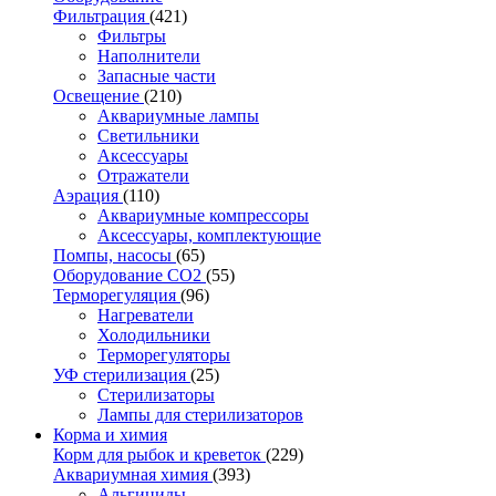
Фильтрация
(421)
Фильтры
Наполнители
Запасные части
Освещение
(210)
Аквариумные лампы
Светильники
Аксессуары
Отражатели
Аэрация
(110)
Аквариумные компрессоры
Аксессуары, комплектующие
Помпы, насосы
(65)
Оборудование CO2
(55)
Терморегуляция
(96)
Нагреватели
Холодильники
Терморегуляторы
УФ стерилизация
(25)
Стерилизаторы
Лампы для стерилизаторов
Корма и химия
Корм для рыбок и креветок
(229)
Аквариумная химия
(393)
Альгициды