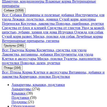
Шампуни, кондиционеры
Влажные корма
Ветеринарные
препараты
Собаки
(1059)
Все: Собаки
Витамины и полезные добавки
Инструменты для
ухода
Лежаки, подстилки, домики
Сухой корм, консервы
Переноски
Косточки, лакомства
Поводки, ошейники, рулетки
Средства от блох и клещей
Средства от глистов
Уход за кожей,
шерстью, зубами, химия для дома
Игрушки
Одежда для собак
Сухой корм развес
Миски, поилки для собак
Лечебные корма
Ветеринарные препараты, гигиена
Грызуны
(246)
Все: Грызуны
Корма
Косметика, средства для ухода
Лакомства, витамины, добавки
Инструменты для ухода
Клетки и аксессуары
Миски, поилки
Туалеты, наполнители,
подстилки
Поводки, шлеи, рулетки
Птицы
(164)
Все: Птицы
Корма
Клетки и аксессуары
Витамины, добавки и
лакомства
Кормушки, поилки
Подстилки
Аквариумы, крышки, подставки
Аквариумы
(274)
Крышки
(39)
Подставки
(59)
Поддоны
(21)
Оборудование