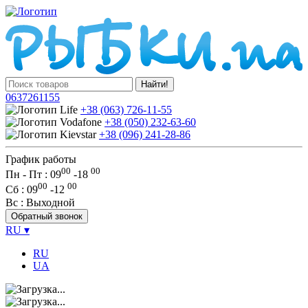
Найти!
0637261155
+38 (063) 726-11-55
+38 (050) 232-63-60
+38 (096) 241-28-86
График работы
00
00
Пн - Пт : 09
-
18
00
00
Сб
: 09
-
12
Вс
: Выходной
Обратный звонок
RU
▾
RU
UA