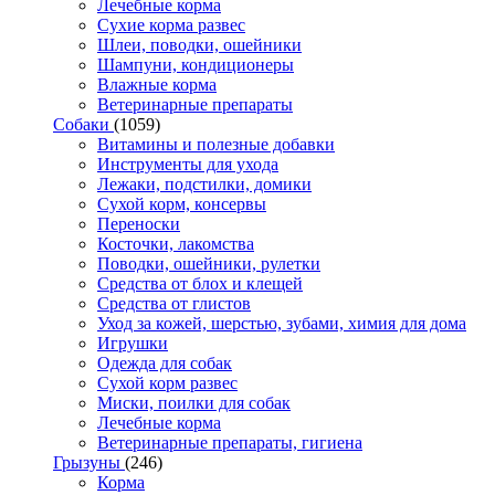
Лечебные корма
Сухие корма развес
Шлеи, поводки, ошейники
Шампуни, кондиционеры
Влажные корма
Ветеринарные препараты
Собаки
(1059)
Витамины и полезные добавки
Инструменты для ухода
Лежаки, подстилки, домики
Сухой корм, консервы
Переноски
Косточки, лакомства
Поводки, ошейники, рулетки
Средства от блох и клещей
Средства от глистов
Уход за кожей, шерстью, зубами, химия для дома
Игрушки
Одежда для собак
Сухой корм развес
Миски, поилки для собак
Лечебные корма
Ветеринарные препараты, гигиена
Грызуны
(246)
Корма