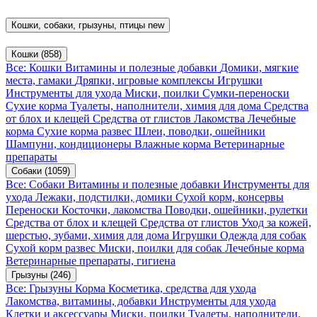
Кошки, собаки, грызуны, птицы
new
Кошки
(858)
Все: Кошки
Витамины и полезные добавки
Домики, мягкие
места, гамаки
Дряпки, игровые комплексы
Игрушки
Инструменты для ухода
Миски, поилки
Сумки-переноски
Сухие корма
Туалеты, наполнители, химия для дома
Средства
от блох и клещей
Средства от глистов
Лакомства
Лечебные
корма
Сухие корма развес
Шлеи, поводки, ошейники
Шампуни, кондиционеры
Влажные корма
Ветеринарные
препараты
Собаки
(1059)
Все: Собаки
Витамины и полезные добавки
Инструменты для
ухода
Лежаки, подстилки, домики
Сухой корм, консервы
Переноски
Косточки, лакомства
Поводки, ошейники, рулетки
Средства от блох и клещей
Средства от глистов
Уход за кожей,
шерстью, зубами, химия для дома
Игрушки
Одежда для собак
Сухой корм развес
Миски, поилки для собак
Лечебные корма
Ветеринарные препараты, гигиена
Грызуны
(246)
Все: Грызуны
Корма
Косметика, средства для ухода
Лакомства, витамины, добавки
Инструменты для ухода
Клетки и аксессуары
Миски, поилки
Туалеты, наполнители,