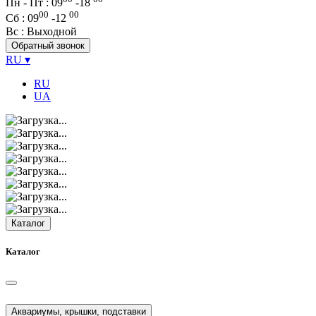
Пн - Пт : 09
-
18
00
00
Сб
: 09
-
12
Вс
: Выходной
Обратный звонок
RU
▾
RU
UA
Каталог
Каталог
Аквариумы, крышки, подставки