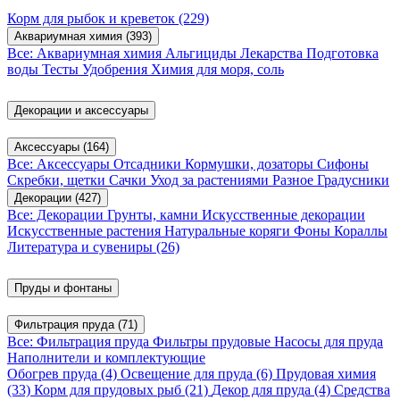
Корм для рыбок и креветок
(229)
Аквариумная химия
(393)
Все: Аквариумная химия
Альгициды
Лекарства
Подготовка
воды
Тесты
Удобрения
Химия для моря, соль
Декорации и аксессуары
Аксессуары
(164)
Все: Аксессуары
Отсадники
Кормушки, дозаторы
Сифоны
Скребки, щетки
Сачки
Уход за растениями
Разное
Градусники
Декорации
(427)
Все: Декорации
Грунты, камни
Искусственные декорации
Искусственные растения
Натуральные коряги
Фоны
Кораллы
Литература и сувениры
(26)
Пруды и фонтаны
Фильтрация пруда
(71)
Все: Фильтрация пруда
Фильтры прудовые
Насосы для пруда
Наполнители и комплектующие
Обогрев пруда
(4)
Освещение для пруда
(6)
Прудовая химия
(33)
Корм для прудовых рыб
(21)
Декор для пруда
(4)
Средства