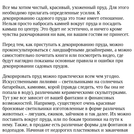
Все мы хотим чистый, красивый, ухоженный пруд. Для этого
необходимо прилагать определенные усилия. К
декорированию садового пруда это тоже имеет отношение.
Нельзя просто набросать камней вокруг пруда и посадить
камыш по центру. Это будет не эстетично, и ничего кроме
чувства разочарования ни вам, ни вашим гостям не принесет.
Перед тем, как приступать к декорированию пруда, можно
проконсультироваться с ландшафтными дизайнерами, а можно
самостоятельно почитать книги или посмотреть видео, где
будут наглядно показаны основные правила и ошибки при
декорировании садовых прудов.
Декорировать пруд можно практически всем чем угодно.
Искусственными лилиями – светильниками на солнечных
батарейках, камнями, корой (правда следить, что бы она не
попала в воду), различными керамическими скульптурками.
Тут уже все зависит от вашей фантазии и финансовых
возможностей. Например, существуют очень красивые
бронзовые светильники изготовленные в форме различных
животных – лягушек, ежиков, зайчиков и так далее. Их можно
поставить вокруг пруда, или по бокам тропинки на пути к
нему. Также, в продаже есть различные формы для фонтанов и
водопадов. Начиная от недорогих пластиковых и заканчивая