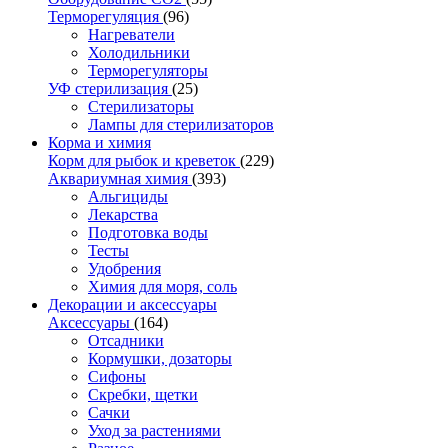
Терморегуляция
(96)
Нагреватели
Холодильники
Терморегуляторы
УФ стерилизация
(25)
Стерилизаторы
Лампы для стерилизаторов
Корма и химия
Корм для рыбок и креветок
(229)
Аквариумная химия
(393)
Альгициды
Лекарства
Подготовка воды
Тесты
Удобрения
Химия для моря, соль
Декорации и аксессуары
Аксессуары
(164)
Отсадники
Кормушки, дозаторы
Сифоны
Скребки, щетки
Сачки
Уход за растениями