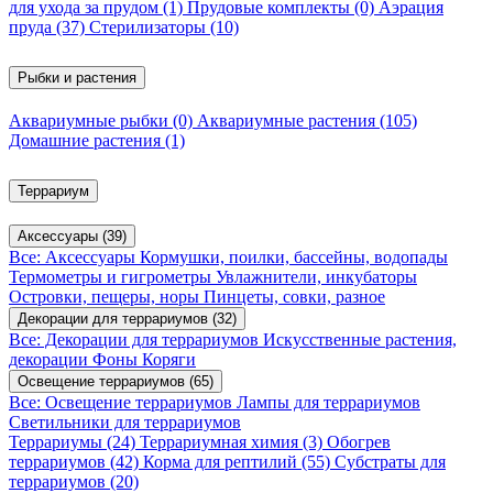
для ухода за прудом
(1)
Прудовые комплекты
(0)
Аэрация
пруда
(37)
Стерилизаторы
(10)
Рыбки и растения
Аквариумные рыбки
(0)
Аквариумные растения
(105)
Домашние растения
(1)
Террариум
Аксессуары
(39)
Все: Аксессуары
Кормушки, поилки, бассейны, водопады
Термометры и гигрометры
Увлажнители, инкубаторы
Островки, пещеры, норы
Пинцеты, совки, разное
Декорации для террариумов
(32)
Все: Декорации для террариумов
Искусственные растения,
декорации
Фоны
Коряги
Освещение террариумов
(65)
Все: Освещение террариумов
Лампы для террариумов
Светильники для террариумов
Террариумы
(24)
Террариумная химия
(3)
Обогрев
террариумов
(42)
Корма для рептилий
(55)
Субстраты для
террариумов
(20)