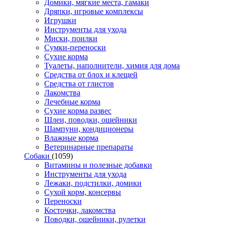
Домики, мягкие места, гамаки
Дряпки, игровые комплексы
Игрушки
Инструменты для ухода
Миски, поилки
Сумки-переноски
Сухие корма
Туалеты, наполнители, химия для дома
Средства от блох и клещей
Средства от глистов
Лакомства
Лечебные корма
Сухие корма развес
Шлеи, поводки, ошейники
Шампуни, кондиционеры
Влажные корма
Ветеринарные препараты
Собаки
(1059)
Витамины и полезные добавки
Инструменты для ухода
Лежаки, подстилки, домики
Сухой корм, консервы
Переноски
Косточки, лакомства
Поводки, ошейники, рулетки