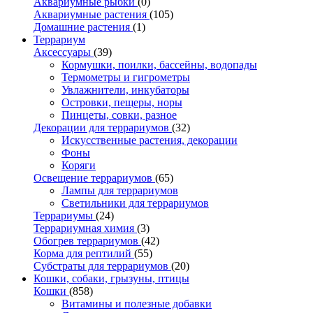
Аквариумные рыбки
(0)
Аквариумные растения
(105)
Домашние растения
(1)
Террариум
Аксессуары
(39)
Кормушки, поилки, бассейны, водопады
Термометры и гигрометры
Увлажнители, инкубаторы
Островки, пещеры, норы
Пинцеты, совки, разное
Декорации для террариумов
(32)
Искусственные растения, декорации
Фоны
Коряги
Освещение террариумов
(65)
Лампы для террариумов
Светильники для террариумов
Террариумы
(24)
Террариумная химия
(3)
Обогрев террариумов
(42)
Корма для рептилий
(55)
Субстраты для террариумов
(20)
Кошки, собаки, грызуны, птицы
Кошки
(858)
Витамины и полезные добавки