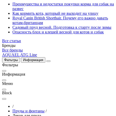
Преимущества и недостатки покупки корма для собак на
развес
Как кормить кота, который не выходит на улицу
Royal Canin British Shorthair. Почему его важно давать
котам-британцам
Садовый пруд весной. Подготовка к старту после зимы
Опасность блох и клещей весной для котов и собак
Все статьи
Бренды
Все бренды
AQUAEL
ATG Line
Фильтры
Информация
Фильтры
Информация
Меню
Block
/
Пруды и фонтаны
/
Декор для пруда