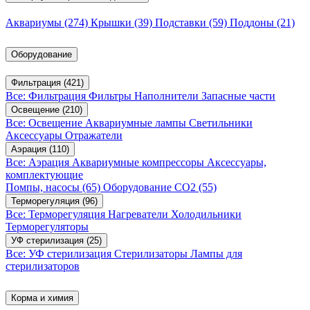
Аквариумы
(274)
Крышки
(39)
Подставки
(59)
Поддоны
(21)
Оборудование
Фильтрация
(421)
Все: Фильтрация
Фильтры
Наполнители
Запасные части
Освещение
(210)
Все: Освещение
Аквариумные лампы
Светильники
Аксессуары
Отражатели
Аэрация
(110)
Все: Аэрация
Аквариумные компрессоры
Аксессуары,
комплектующие
Помпы, насосы
(65)
Оборудование CO2
(55)
Терморегуляция
(96)
Все: Терморегуляция
Нагреватели
Холодильники
Терморегуляторы
УФ стерилизация
(25)
Все: УФ стерилизация
Стерилизаторы
Лампы для
стерилизаторов
Корма и химия