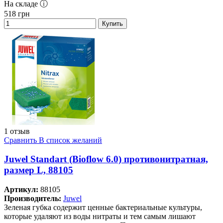
На складе ⓘ
518
грн
Купить
1 отзыв
Сравнить
В список желаний
Juwel Standart (Bioflow 6.0) противонитратная,
размер L, 88105
Артикул:
88105
Производитель:
Juwel
Зеленая губка содержит ценные бактериальные культуры,
которые удаляют из воды нитраты и тем самым лишают