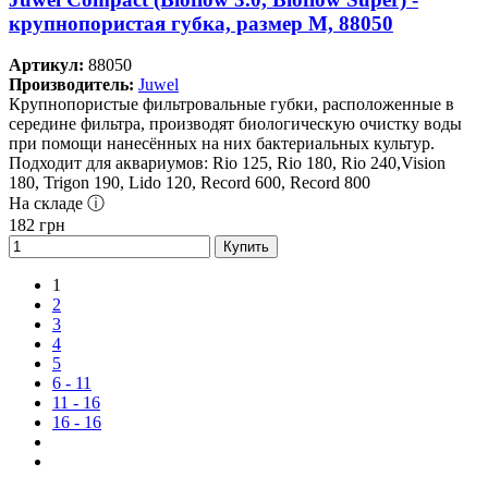
крупнопористая губка, размер M, 88050
Артикул:
88050
Производитель:
Juwel
Крупнопористые фильтровальные губки, расположенные в
середине фильтра, производят биологическую очистку воды
при помощи нанесённых на них бактериальных культур.
Подходит для аквариумов: Rio 125, Rio 180, Rio 240,Vision
180, Trigon 190, Lido 120, Record 600, Record 800
На складе ⓘ
182
грн
Купить
1
2
3
4
5
6 - 11
11 - 16
16 - 16