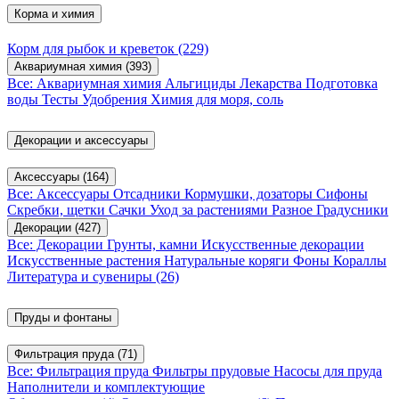
Корма и химия
Корм для рыбок и креветок
(229)
Аквариумная химия
(393)
Все: Аквариумная химия
Альгициды
Лекарства
Подготовка
воды
Тесты
Удобрения
Химия для моря, соль
Декорации и аксессуары
Аксессуары
(164)
Все: Аксессуары
Отсадники
Кормушки, дозаторы
Сифоны
Скребки, щетки
Сачки
Уход за растениями
Разное
Градусники
Декорации
(427)
Все: Декорации
Грунты, камни
Искусственные декорации
Искусственные растения
Натуральные коряги
Фоны
Кораллы
Литература и сувениры
(26)
Пруды и фонтаны
Фильтрация пруда
(71)
Все: Фильтрация пруда
Фильтры прудовые
Насосы для пруда
Наполнители и комплектующие