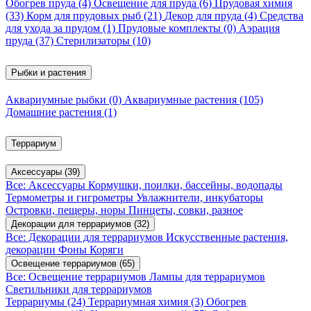
Обогрев пруда
(4)
Освещение для пруда
(6)
Прудовая химия
(33)
Корм для прудовых рыб
(21)
Декор для пруда
(4)
Средства
для ухода за прудом
(1)
Прудовые комплекты
(0)
Аэрация
пруда
(37)
Стерилизаторы
(10)
Рыбки и растения
Аквариумные рыбки
(0)
Аквариумные растения
(105)
Домашние растения
(1)
Террариум
Аксессуары
(39)
Все: Аксессуары
Кормушки, поилки, бассейны, водопады
Термометры и гигрометры
Увлажнители, инкубаторы
Островки, пещеры, норы
Пинцеты, совки, разное
Декорации для террариумов
(32)
Все: Декорации для террариумов
Искусственные растения,
декорации
Фоны
Коряги
Освещение террариумов
(65)
Все: Освещение террариумов
Лампы для террариумов
Светильники для террариумов
Террариумы
(24)
Террариумная химия
(3)
Обогрев