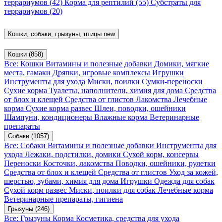
террариумов
(42)
Корма для рептилий
(55)
Субстраты для
террариумов
(20)
Кошки, собаки, грызуны, птицы
new
Кошки
(858)
Все: Кошки
Витамины и полезные добавки
Домики, мягкие
места, гамаки
Дряпки, игровые комплексы
Игрушки
Инструменты для ухода
Миски, поилки
Сумки-переноски
Сухие корма
Туалеты, наполнители, химия для дома
Средства
от блох и клещей
Средства от глистов
Лакомства
Лечебные
корма
Сухие корма развес
Шлеи, поводки, ошейники
Шампуни, кондиционеры
Влажные корма
Ветеринарные
препараты
Собаки
(1057)
Все: Собаки
Витамины и полезные добавки
Инструменты для
ухода
Лежаки, подстилки, домики
Сухой корм, консервы
Переноски
Косточки, лакомства
Поводки, ошейники, рулетки
Средства от блох и клещей
Средства от глистов
Уход за кожей,
шерстью, зубами, химия для дома
Игрушки
Одежда для собак
Сухой корм развес
Миски, поилки для собак
Лечебные корма
Ветеринарные препараты, гигиена
Грызуны
(246)
Все: Грызуны
Корма
Косметика, средства для ухода