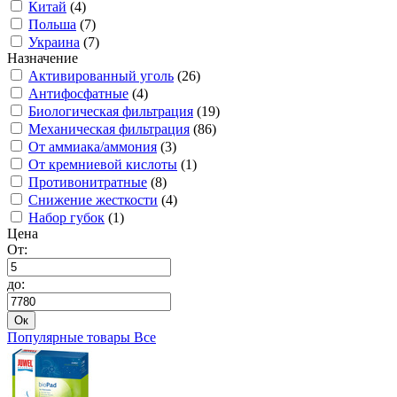
Китай
(4)
Польша
(7)
Украина
(7)
Назначение
Активированный уголь
(26)
Антифосфатные
(4)
Биологическая фильтрация
(19)
Механическая фильтрация
(86)
От аммиака/аммония
(3)
От кремниевой кислоты
(1)
Противонитратные
(8)
Снижение жесткости
(4)
Набор губок
(1)
Цена
От:
до:
Ок
Популярные товары
Все