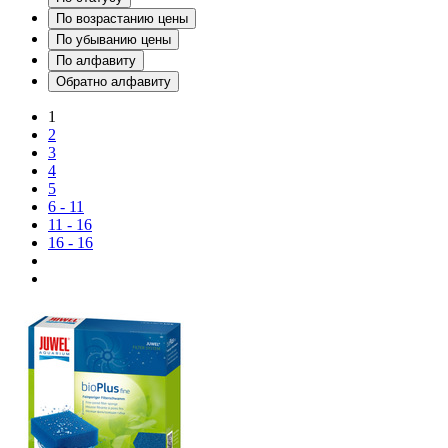
По возрастанию цены
По убыванию цены
По алфавиту
Обратно алфавиту
1
2
3
4
5
6 - 11
11 - 16
16 - 16