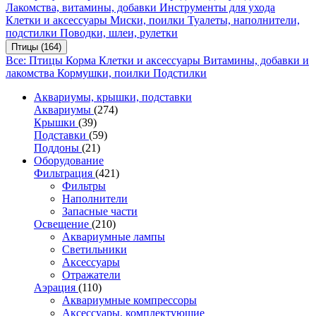
Лакомства, витамины, добавки
Инструменты для ухода
Клетки и аксессуары
Миски, поилки
Туалеты, наполнители,
подстилки
Поводки, шлеи, рулетки
Птицы
(164)
Все: Птицы
Корма
Клетки и аксессуары
Витамины, добавки и
лакомства
Кормушки, поилки
Подстилки
Аквариумы, крышки, подставки
Аквариумы
(274)
Крышки
(39)
Подставки
(59)
Поддоны
(21)
Оборудование
Фильтрация
(421)
Фильтры
Наполнители
Запасные части
Освещение
(210)
Аквариумные лампы
Светильники
Аксессуары
Отражатели
Аэрация
(110)
Аквариумные компрессоры
Аксессуары, комплектующие