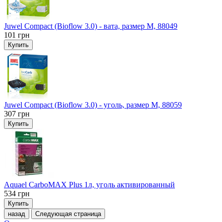
Juwel Compact (Bioflow 3.0) - вата, размер M, 88049
101
грн
Купить
Juwel Compact (Bioflow 3.0) - уголь, размер M, 88059
307
грн
Купить
Aquael CarboMAX Plus 1л, уголь активированный
534
грн
Купить
назад
Следующая страница