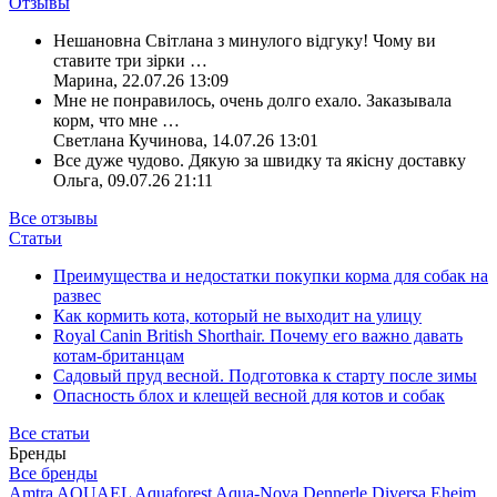
Отзывы
Нешановна Світлана з минулого відгуку! Чому ви
ставите три зірки
…
Марина
,
22.07.26 13:09
Мне не понравилось, очень долго ехало. Заказывала
корм, что мне
…
Светлана Кучинова
,
14.07.26 13:01
Все дуже чудово. Дякую за швидку та якісну доставку
Ольга
,
09.07.26 21:11
Все отзывы
Статьи
Преимущества и недостатки покупки корма для собак на
развес
Как кормить кота, который не выходит на улицу
Royal Canin British Shorthair. Почему его важно давать
котам-британцам
Садовый пруд весной. Подготовка к старту после зимы
Опасность блох и клещей весной для котов и собак
Все статьи
Бренды
Все бренды
Amtra
AQUAEL
Aquaforest
Aqua-Nova
Dennerle
Diversa
Eheim