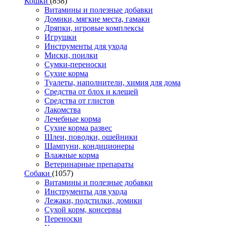
Кошки
(858)
Витамины и полезные добавки
Домики, мягкие места, гамаки
Дряпки, игровые комплексы
Игрушки
Инструменты для ухода
Миски, поилки
Сумки-переноски
Сухие корма
Туалеты, наполнители, химия для дома
Средства от блох и клещей
Средства от глистов
Лакомства
Лечебные корма
Сухие корма развес
Шлеи, поводки, ошейники
Шампуни, кондиционеры
Влажные корма
Ветеринарные препараты
Собаки
(1057)
Витамины и полезные добавки
Инструменты для ухода
Лежаки, подстилки, домики
Сухой корм, консервы
Переноски