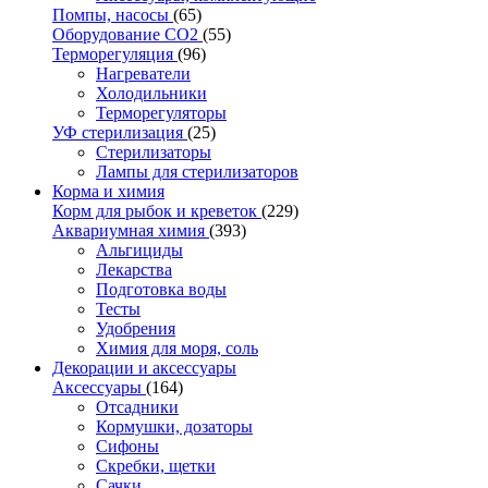
Помпы, насосы
(65)
Оборудование CO2
(55)
Терморегуляция
(96)
Нагреватели
Холодильники
Терморегуляторы
УФ стерилизация
(25)
Стерилизаторы
Лампы для стерилизаторов
Корма и химия
Корм для рыбок и креветок
(229)
Аквариумная химия
(393)
Альгициды
Лекарства
Подготовка воды
Тесты
Удобрения
Химия для моря, соль
Декорации и аксессуары
Аксессуары
(164)
Отсадники
Кормушки, дозаторы
Сифоны
Скребки, щетки
Сачки