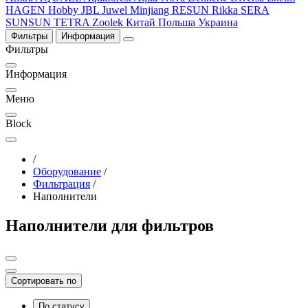
HAGEN
Hobby
JBL
Juwel
Minjiang
RESUN
Rikka
SERA
SUNSUN
TETRA
Zoolek
Китай
Польша
Украина
Фильтры
Информация
Фильтры
Информация
Меню
Block
/
Оборудование
/
Фильтрация
/
Наполнители
Наполнители для фильтров
Сортировать по
По статусу