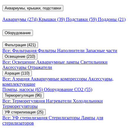
Аквариумы, крышки, подставки
Аквариумы
(274)
Крышки
(39)
Подставки
(59)
Поддоны
(21)
Оборудование
Фильтрация
(421)
Все: Фильтрация
Фильтры
Наполнители
Запасные части
Освещение
(210)
Все: Освещение
Аквариумные лампы
Светильники
Аксессуары
Отражатели
Аэрация
(110)
Все: Аэрация
Аквариумные компрессоры
Аксессуары,
комплектующие
Помпы, насосы
(65)
Оборудование CO2
(55)
Терморегуляция
(96)
Все: Терморегуляция
Нагреватели
Холодильники
Терморегуляторы
УФ стерилизация
(25)
Все: УФ стерилизация
Стерилизаторы
Лампы для
стерилизаторов