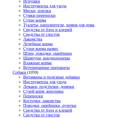
Игрушки
Инструменты для ухода
Миски, поилки
Сумки-переноски
Сухие корма
Туалеты, наполнители, химия для дома
Средства от блох и клещей
Средства от глистов
Лакомства
Лечебные корма
Сухие корма развес
Шлеи, поводки, ошейники
Шампуни, кондиционеры
Влажные корма
Ветеринарные препараты
Собаки
(1059)
Витамины и полезные добавки
Инструменты для ухода
Лежаки, подстилки, домики
Сухой корм, консервы
Переноски
Косточки, лакомства
Поводки, ошейники, рулетки
Средства от блох и клещей
Средства от глистов