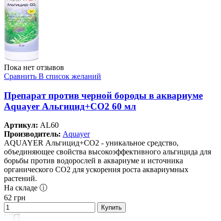
Пока нет отзывов
Сравнить
В список желаний
Препарат против черной бороды в аквариуме
Aquayer Альгицид+СО2 60 мл
Артикул:
AL60
Производитель:
Aquayer
AQUAYER Альгицид+СО2 - уникальное средство,
объединяющее свойства высокоэффективного альгицида для
борьбы против водорослей в аквариуме и источника
органического СО2 для ускорения роста аквариумных
растений.
На складе ⓘ
62
грн
Купить