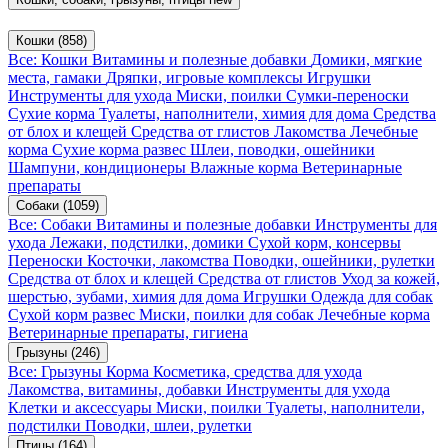
Кошки
(858)
Все: Кошки
Витамины и полезные добавки
Домики, мягкие
места, гамаки
Дряпки, игровые комплексы
Игрушки
Инструменты для ухода
Миски, поилки
Сумки-переноски
Сухие корма
Туалеты, наполнители, химия для дома
Средства
от блох и клещей
Средства от глистов
Лакомства
Лечебные
корма
Сухие корма развес
Шлеи, поводки, ошейники
Шампуни, кондиционеры
Влажные корма
Ветеринарные
препараты
Собаки
(1059)
Все: Собаки
Витамины и полезные добавки
Инструменты для
ухода
Лежаки, подстилки, домики
Сухой корм, консервы
Переноски
Косточки, лакомства
Поводки, ошейники, рулетки
Средства от блох и клещей
Средства от глистов
Уход за кожей,
шерстью, зубами, химия для дома
Игрушки
Одежда для собак
Сухой корм развес
Миски, поилки для собак
Лечебные корма
Ветеринарные препараты, гигиена
Грызуны
(246)
Все: Грызуны
Корма
Косметика, средства для ухода
Лакомства, витамины, добавки
Инструменты для ухода
Клетки и аксессуары
Миски, поилки
Туалеты, наполнители,
подстилки
Поводки, шлеи, рулетки
Птицы
(164)