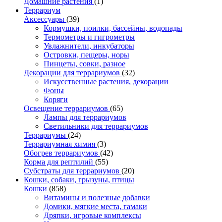
Домашние растения
(1)
Террариум
Аксессуары
(39)
Кормушки, поилки, бассейны, водопады
Термометры и гигрометры
Увлажнители, инкубаторы
Островки, пещеры, норы
Пинцеты, совки, разное
Декорации для террариумов
(32)
Искусственные растения, декорации
Фоны
Коряги
Освещение террариумов
(65)
Лампы для террариумов
Светильники для террариумов
Террариумы
(24)
Террариумная химия
(3)
Обогрев террариумов
(42)
Корма для рептилий
(55)
Субстраты для террариумов
(20)
Кошки, собаки, грызуны, птицы
Кошки
(858)
Витамины и полезные добавки
Домики, мягкие места, гамаки
Дряпки, игровые комплексы