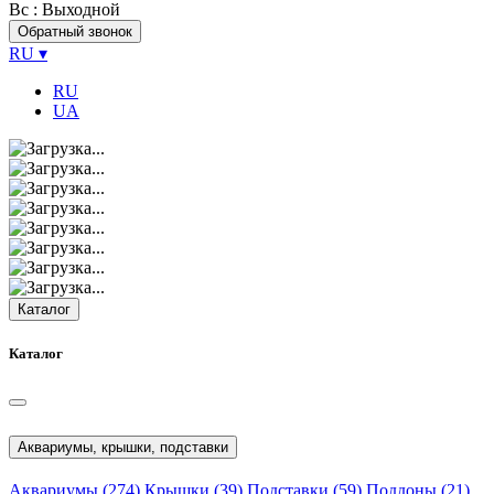
Вс
: Выходной
Обратный звонок
RU
▾
RU
UA
Каталог
Каталог
Аквариумы, крышки, подставки
Аквариумы
(274)
Крышки
(39)
Подставки
(59)
Поддоны
(21)