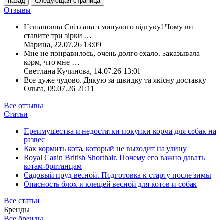
назад
Следующая страница
Отзывы
Нешановна Світлана з минулого відгуку! Чому ви
ставите три зірки
…
Марина
,
22.07.26 13:09
Мне не понравилось, очень долго ехало. Заказывала
корм, что мне
…
Светлана Кучинова
,
14.07.26 13:01
Все дуже чудово. Дякую за швидку та якісну доставку
Ольга
,
09.07.26 21:11
Все отзывы
Статьи
Преимущества и недостатки покупки корма для собак на
развес
Как кормить кота, который не выходит на улицу
Royal Canin British Shorthair. Почему его важно давать
котам-британцам
Садовый пруд весной. Подготовка к старту после зимы
Опасность блох и клещей весной для котов и собак
Все статьи
Бренды
Все бренды