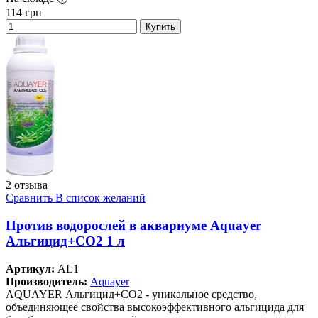
114
грн
Купить
2 отзыва
Сравнить
В список желаний
Против водорослей в аквариуме Aquayer
Альгицид+СО2 1 л
Артикул:
AL1
Производитель:
Aquayer
AQUAYER Альгицид+СО2 - уникальное средство,
объединяющее свойства высокоэффективного альгицида для