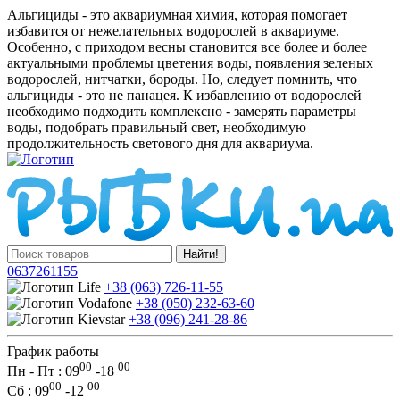
Альгициды - это аквариумная химия, которая помогает
избавится от нежелательных водорослей в аквариуме.
Особенно, с приходом весны становится все более и более
актуальными проблемы цветения воды, появления зеленых
водорослей, нитчатки, бороды. Но, следует помнить, что
альгициды - это не панацея. К избавлению от водорослей
необходимо подходить комплексно - замерять параметры
воды, подобрать правильный свет, необходимую
продолжительность светового дня для аквариума.
Найти!
0637261155
+38 (063) 726-11-55
+38 (050) 232-63-60
+38 (096) 241-28-86
График работы
00
00
Пн - Пт : 09
-
18
00
00
Сб
: 09
-
12