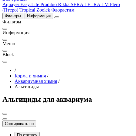
Aquayer
Easy-Life
Prodibio
Rikka
SERA
TETRA
TM Ptero
(Птеро)
Tropical
Zoolek
Флорастим
Фильтры
Информация
Фильтры
Информация
Меню
Block
/
Корма и химия
/
Аквариумная химия
/
Альгициды
Альгициды для аквариума
Сортировать по
По статусу