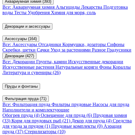
Аквариумная химия
(393)
Все: Аквариумная химия
Альгициды
Лекарства
Подготовка
воды
Тесты
Удобрения
Химия для моря, соль
Декорации и аксессуары
Аксессуары
(164)
Все: Аксессуары
Отсадники
Кормушки, дозаторы
Сифоны
Скребки, щетки
Сачки
Уход за растениями
Разное
Градусники
Декорации
(427)
Все: Декорации
Грунты, камни
Искусственные декорации
Искусственные растения
Натуральные коряги
Фоны
Кораллы
Литература и сувениры
(26)
Пруды и фонтаны
Фильтрация пруда
(71)
Все: Фильтрация пруда
Фильтры прудовые
Насосы для пруда
Наполнители и комплектующие
Обогрев пруда
(4)
Освещение для пруда
(6)
Прудовая химия
(33)
Корм для прудовых рыб
(21)
Декор для пруда
(4)
Средства
для ухода за прудом
(1)
Прудовые комплекты
(0)
Аэрация
пруда
(37)
Стерилизаторы
(10)