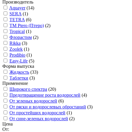
Производитель
Aquayer
(14)
SERA
(1)
TETRA
(6)
TM Ptero (Птеро)
(2)
Tropical
(1)
Флорастим
(2)
Rikka
(3)
Zoolek
(1)
Prodibio
(1)
Easy-Life
(5)
Форма выпуска
Жидкость
(33)
Таблетки
(3)
Применение
Широкого спектра
(20)
Предотвращение роста водорослей
(4)
От зеленых водорослей
(6)
От ряски и водорослевых обростаний
(3)
От простейших водорослей
(1)
От сине-зеленых водорослей
(2)
Цена
От: