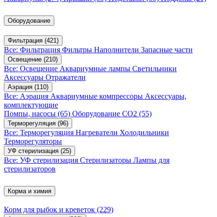
Оборудование
Фильтрация
(421)
Все: Фильтрация
Фильтры
Наполнители
Запасные части
Освещение
(210)
Все: Освещение
Аквариумные лампы
Светильники
Аксессуары
Отражатели
Аэрация
(110)
Все: Аэрация
Аквариумные компрессоры
Аксессуары,
комплектующие
Помпы, насосы
(65)
Оборудование CO2
(55)
Терморегуляция
(96)
Все: Терморегуляция
Нагреватели
Холодильники
Терморегуляторы
УФ стерилизация
(25)
Все: УФ стерилизация
Стерилизаторы
Лампы для
стерилизаторов
Корма и химия
Корм для рыбок и креветок
(229)