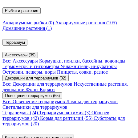
Рыбки и растения
Аквариумные рыбки
(0)
Аквариумные растения
(105)
Домашние растения
(1)
Террариум
Аксессуары
(39)
Все: Аксессуары
Кормушки, поилки, бассейны, водопады
Термометры и гигрометры
Увлажнители, инкубаторы
Островки, пещеры, норы
Пинцеты, совки, разное
Декорации для террариумов
(32)
Все: Декорации для террариумов
Искусственные растения,
декорации
Фоны
Коряги
Освещение террариумов
(65)
Все: Освещение террариумов
Лампы для террариумов
Светильники для террариумов
Террариумы
(24)
Террариумная химия
(3)
Обогрев
террариумов
(42)
Корма для рептилий
(55)
Субстраты для
террариумов
(20)
Кошки, собаки, грызуны, птицы
new