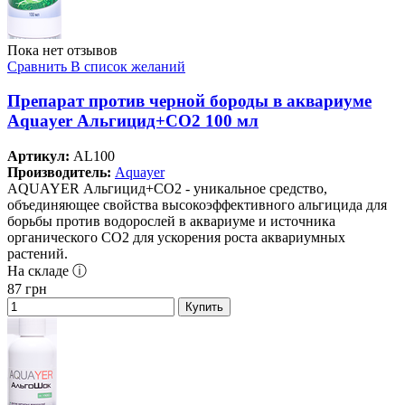
Пока нет отзывов
Сравнить
В список желаний
Препарат против черной бороды в аквариуме
Aquayer Альгицид+СО2 100 мл
Артикул:
AL100
Производитель:
Aquayer
AQUAYER Альгицид+СО2 - уникальное средство,
объединяющее свойства высокоэффективного альгицида для
борьбы против водорослей в аквариуме и источника
органического СО2 для ускорения роста аквариумных
растений.
На складе ⓘ
87
грн
Купить