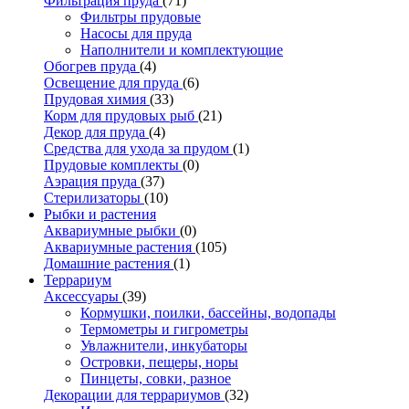
Фильтрация пруда
(71)
Фильтры прудовые
Насосы для пруда
Наполнители и комплектующие
Обогрев пруда
(4)
Освещение для пруда
(6)
Прудовая химия
(33)
Корм для прудовых рыб
(21)
Декор для пруда
(4)
Средства для ухода за прудом
(1)
Прудовые комплекты
(0)
Аэрация пруда
(37)
Стерилизаторы
(10)
Рыбки и растения
Аквариумные рыбки
(0)
Аквариумные растения
(105)
Домашние растения
(1)
Террариум
Аксессуары
(39)
Кормушки, поилки, бассейны, водопады
Термометры и гигрометры
Увлажнители, инкубаторы
Островки, пещеры, норы
Пинцеты, совки, разное
Декорации для террариумов
(32)