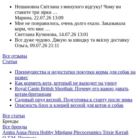
Нешановна Світлана з минулого відгуку! Чому ви
ставите три зірки
…
Марина
,
22.07.26 13:09
Мне не понравилось, очень долго ехало. Заказывала
корм, что мне
…
Светлана Кучинова
,
14.07.26 13:01
Все дуже чудово. Дякую за швидку та якісну доставку
Ольга
,
09.07.26 21:11
Все отзывы
Статьи
Преимущества и недостатки покупки корма для собак на
развес
Как кормить кота, который не выходит на улицу
Royal Canin British Shorthair. Почему его важно давать
котам-британцам
Садовый пруд весной. Подготовка к старту после зимы
Опасность блох и клещей весной для котов и собак
Все статьи
Бренды
Все бренды
Amtra
Aqua-Nova
Hobby
Minjiang
Plecoceramics
Trixie
Китай
О.Т.М.
Природа