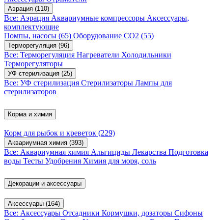
Аэрация
(110)
Все: Аэрация
Аквариумные компрессоры
Аксессуары,
комплектующие
Помпы, насосы
(65)
Оборудование CO2
(55)
Терморегуляция
(96)
Все: Терморегуляция
Нагреватели
Холодильники
Терморегуляторы
УФ стерилизация
(25)
Все: УФ стерилизация
Стерилизаторы
Лампы для
стерилизаторов
Корма и химия
Корм для рыбок и креветок
(229)
Аквариумная химия
(393)
Все: Аквариумная химия
Альгициды
Лекарства
Подготовка
воды
Тесты
Удобрения
Химия для моря, соль
Декорации и аксессуары
Аксессуары
(164)
Все: Аксессуары
Отсадники
Кормушки, дозаторы
Сифоны