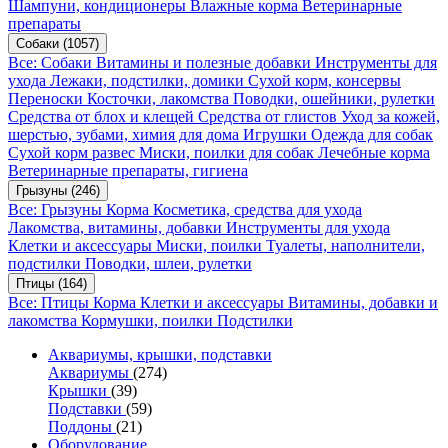
Шампуни, кондиционеры
Влажные корма
Ветеринарные
препараты
Собаки
(1057)
Все: Собаки
Витамины и полезные добавки
Инструменты для
ухода
Лежаки, подстилки, домики
Сухой корм, консервы
Переноски
Косточки, лакомства
Поводки, ошейники, рулетки
Средства от блох и клещей
Средства от глистов
Уход за кожей,
шерстью, зубами, химия для дома
Игрушки
Одежда для собак
Сухой корм развес
Миски, поилки для собак
Лечебные корма
Ветеринарные препараты, гигиена
Грызуны
(246)
Все: Грызуны
Корма
Косметика, средства для ухода
Лакомства, витамины, добавки
Инструменты для ухода
Клетки и аксессуары
Миски, поилки
Туалеты, наполнители,
подстилки
Поводки, шлеи, рулетки
Птицы
(164)
Все: Птицы
Корма
Клетки и аксессуары
Витамины, добавки и
лакомства
Кормушки, поилки
Подстилки
Аквариумы, крышки, подставки
Аквариумы
(274)
Крышки
(39)
Подставки
(59)
Поддоны
(21)
Оборудование