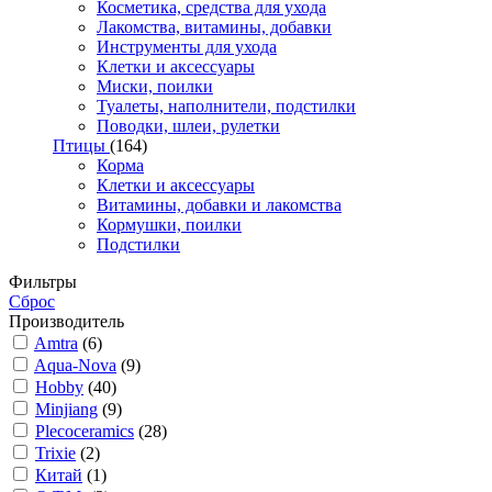
Косметика, средства для ухода
Лакомства, витамины, добавки
Инструменты для ухода
Клетки и аксессуары
Миски, поилки
Туалеты, наполнители, подстилки
Поводки, шлеи, рулетки
Птицы
(164)
Корма
Клетки и аксессуары
Витамины, добавки и лакомства
Кормушки, поилки
Подстилки
Фильтры
Сброс
Производитель
Amtra
(6)
Aqua-Nova
(9)
Hobby
(40)
Minjiang
(9)
Plecoceramics
(28)
Trixie
(2)
Китай
(1)