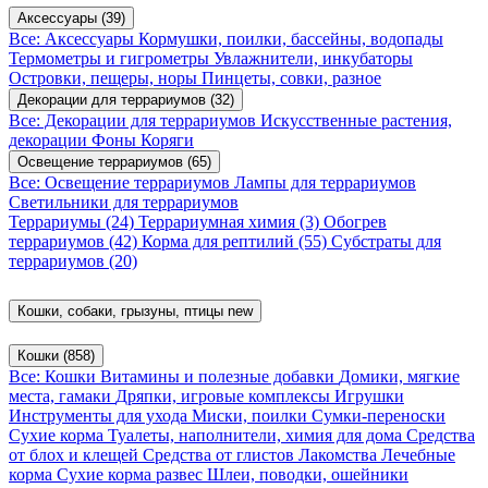
Аксессуары
(39)
Все: Аксессуары
Кормушки, поилки, бассейны, водопады
Термометры и гигрометры
Увлажнители, инкубаторы
Островки, пещеры, норы
Пинцеты, совки, разное
Декорации для террариумов
(32)
Все: Декорации для террариумов
Искусственные растения,
декорации
Фоны
Коряги
Освещение террариумов
(65)
Все: Освещение террариумов
Лампы для террариумов
Светильники для террариумов
Террариумы
(24)
Террариумная химия
(3)
Обогрев
террариумов
(42)
Корма для рептилий
(55)
Субстраты для
террариумов
(20)
Кошки, собаки, грызуны, птицы
new
Кошки
(858)
Все: Кошки
Витамины и полезные добавки
Домики, мягкие
места, гамаки
Дряпки, игровые комплексы
Игрушки
Инструменты для ухода
Миски, поилки
Сумки-переноски
Сухие корма
Туалеты, наполнители, химия для дома
Средства
от блох и клещей
Средства от глистов
Лакомства
Лечебные
корма
Сухие корма развес
Шлеи, поводки, ошейники