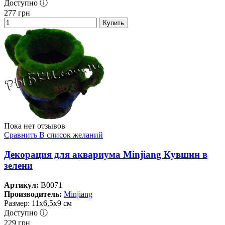
Доступно ⓘ
277
грн
Купить
Пока нет отзывов
Сравнить
В список желаний
Декорация для аквариума Minjiang Кувшин в
зелени
Артикул:
B0071
Производитель:
Minjiang
Размер: 11х6,5х9 см
Доступно ⓘ
229
грн