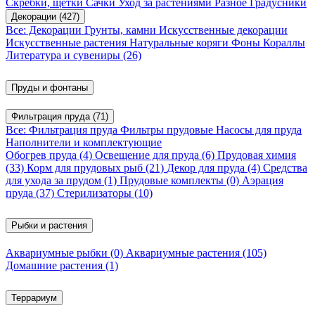
Скребки, щетки
Сачки
Уход за растениями
Разное
Градусники
Декорации
(427)
Все: Декорации
Грунты, камни
Искусственные декорации
Искусственные растения
Натуральные коряги
Фоны
Кораллы
Литература и сувениры
(26)
Пруды и фонтаны
Фильтрация пруда
(71)
Все: Фильтрация пруда
Фильтры прудовые
Насосы для пруда
Наполнители и комплектующие
Обогрев пруда
(4)
Освещение для пруда
(6)
Прудовая химия
(33)
Корм для прудовых рыб
(21)
Декор для пруда
(4)
Средства
для ухода за прудом
(1)
Прудовые комплекты
(0)
Аэрация
пруда
(37)
Стерилизаторы
(10)
Рыбки и растения
Аквариумные рыбки
(0)
Аквариумные растения
(105)
Домашние растения
(1)
Террариум