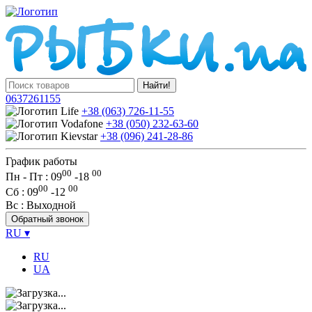
Найти!
0637261155
+38 (063) 726-11-55
+38 (050) 232-63-60
+38 (096) 241-28-86
График работы
00
00
Пн - Пт : 09
-
18
00
00
Сб
: 09
-
12
Вс
: Выходной
Обратный звонок
RU
▾
RU
UA