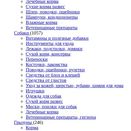
Лечебные корма
Сухие корма развес
Шлеи, поводки, ошейники
Шампуни, кондиционеры
Влажные корма
Ветеринарные препараты
Собаки
(1057)
Витамины и полезные добавки
Инструменты для ухода
Лежаки, подстилки, домики
Сухой корм, консервы
Переноски
Косточки, лакомства
Поводки, ошейники, рулетки
Средства от блох и клещей
Средства от глистов
Уход за кожей, шерстью, зубами, химия для дома
Игрушки
Одежда для собак
Сухой корм развес
Миски, поилки для собак
Лечебные корма
Ветеринарные препараты, гигиена
Грызуны
(246)
Корма