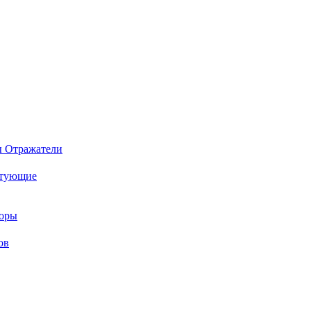
ы
Отражатели
ктующие
торы
ов