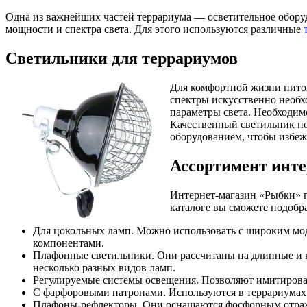
Одна из важнейших частей террариума — осветительное оборуд
мощности и спектра света. Для этого используются различные
Светильники для террариумов
Для комфортной жизни питом
спектры искусственно необх
параметры света. Необходим
Качественный светильник п
оборудованием, чтобы избеж
Ассортимент инт
Интернет-магазин «Рыбки» п
каталоге вы сможете подобр
Для цокольных ламп. Можно использовать с широким мо
компонентами.
Плафонные светильники. Они рассчитаны на длинные и 
несколько разных видов ламп.
Регулируемые системы освещения. Позволяют имитиров
С фарфоровыми патронами. Используются в террариумах 
Плафоны-рефлекторы. Они оснащаются фосфорным отраж