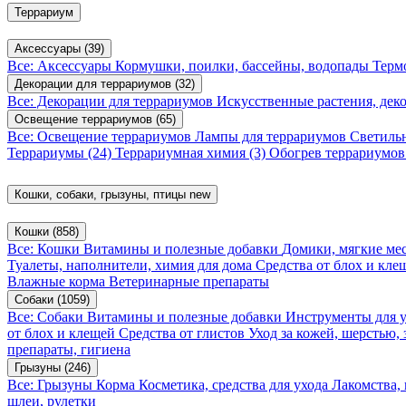
Террариум
Аксессуары
(39)
Все: Аксессуары
Кормушки, поилки, бассейны, водопады
Терм
Декорации для террариумов
(32)
Все: Декорации для террариумов
Искусственные растения, де
Освещение террариумов
(65)
Все: Освещение террариумов
Лампы для террариумов
Светиль
Террариумы
(24)
Террариумная химия
(3)
Обогрев террариумо
Кошки, собаки, грызуны, птицы
new
Кошки
(858)
Все: Кошки
Витамины и полезные добавки
Домики, мягкие мес
Туалеты, наполнители, химия для дома
Средства от блох и кл
Влажные корма
Ветеринарные препараты
Собаки
(1059)
Все: Собаки
Витамины и полезные добавки
Инструменты для 
от блох и клещей
Средства от глистов
Уход за кожей, шерстью,
препараты, гигиена
Грызуны
(246)
Все: Грызуны
Корма
Косметика, средства для ухода
Лакомства,
шлеи, рулетки