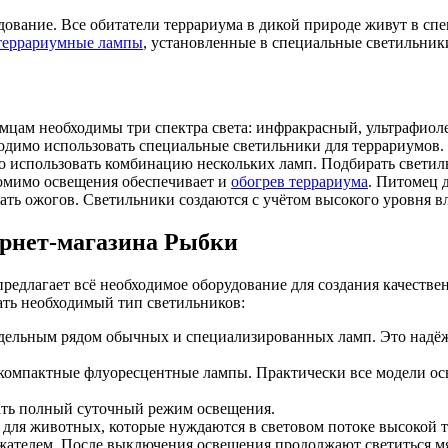
ование. Все обитатели террариума в дикой природе живут в сп
террариумные лампы
, установленные в специальные светильник
цам необходимы три спектра света: инфракрасный, ультрафиоле
одимо использовать специальные светильники для террариумов.
о использовать комбинацию нескольких ламп. Подбирать светил
омимо освещения обеспечивает и
обогрев террариума
. Питомец 
ать ожогов. Светильники создаются с учётом высокого уровня 
ернет-магазина Рыбки
редлагает всё необходимое оборудование для создания качестве
ать необходимый тип светильников:
дельным рядом обычных и специализированных ламп. Это надё
компактные флуоресцентные лампы. Практически все модели ос
ать полный суточный режим освещения.
для животных, которые нуждаются в световом потоке высокой 
ателем. После выключения освещения продолжают светиться м