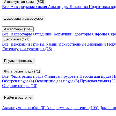
Аквариумная химия
(393)
Все: Аквариумная химия
Альгициды
Лекарства
Подготовка в
Декорации и аксессуары
Аксессуары
(164)
Все: Аксессуары
Отсадники
Кормушки, дозаторы
Сифоны
Скр
Декорации
(427)
Все: Декорации
Грунты, камни
Искусственные декорации
Иску
Литература и сувениры
(26)
Пруды и фонтаны
Фильтрация пруда
(71)
Все: Фильтрация пруда
Фильтры прудовые
Насосы для пруда
Н
Обогрев пруда
(4)
Освещение для пруда
(6)
Прудовая химия
(33
Стерилизаторы
(10)
Рыбки и растения
Аквариумные рыбки
(0)
Аквариумные растения
(105)
Домашни