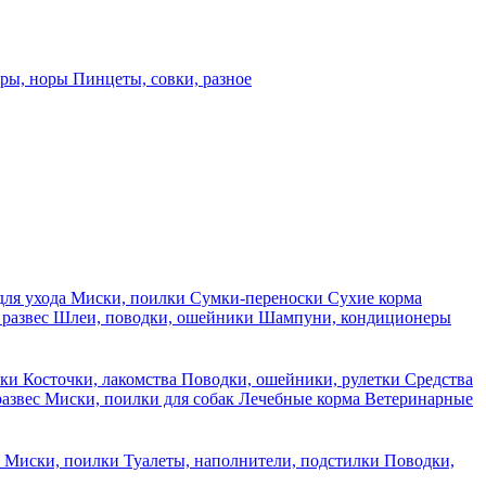
еры, норы
Пинцеты, совки, разное
для ухода
Миски, поилки
Сумки-переноски
Сухие корма
 развес
Шлеи, поводки, ошейники
Шампуни, кондиционеры
ски
Косточки, лакомства
Поводки, ошейники, рулетки
Средства
развес
Миски, поилки для собак
Лечебные корма
Ветеринарные
ы
Миски, поилки
Туалеты, наполнители, подстилки
Поводки,