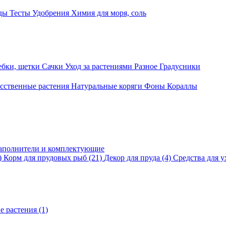
оды
Тесты
Удобрения
Химия для моря, соль
ебки, щетки
Сачки
Уход за растениями
Разное
Градусники
сственные растения
Натуральные коряги
Фоны
Кораллы
аполнители и комплектующие
)
Корм для прудовых рыб
(21)
Декор для пруда
(4)
Средства для у
е растения
(1)