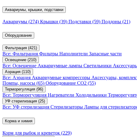
Аквариумы, крышки, подставки
Аквариумы
(274)
Крышки
(39)
Подставки
(59)
Поддоны
(21)
Оборудование
Фильтрация
(421)
Все: Фильтрация
Фильтры
Наполнители
Запасные части
Освещение
(210)
Все: Освещение
Аквариумные лампы
Светильники
Аксессуар
Аэрация
(110)
Все: Аэрация
Аквариумные компрессоры
Аксессуары, компле
Помпы, насосы
(65)
Оборудование CO2
(55)
Терморегуляция
(96)
Все: Терморегуляция
Нагреватели
Холодильники
Терморегуля
УФ стерилизация
(25)
Все: УФ стерилизация
Стерилизаторы
Лампы для стерилизатор
Корма и химия
Корм для рыбок и креветок
(229)