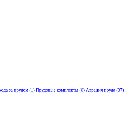
хода за прудом
(1)
Прудовые комплекты
(0)
Аэрация пруда
(37)