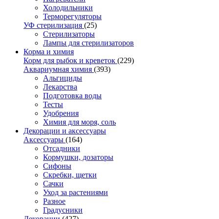
Холодильники
Терморегуляторы
УФ стерилизация
(25)
Стерилизаторы
Лампы для стерилизаторов
Корма и химия
Корм для рыбок и креветок
(229)
Аквариумная химия
(393)
Альгициды
Лекарства
Подготовка воды
Тесты
Удобрения
Химия для моря, соль
Декорации и аксессуары
Аксессуары
(164)
Отсадники
Кормушки, дозаторы
Сифоны
Скребки, щетки
Сачки
Уход за растениями
Разное
Градусники
Декорации
(427)