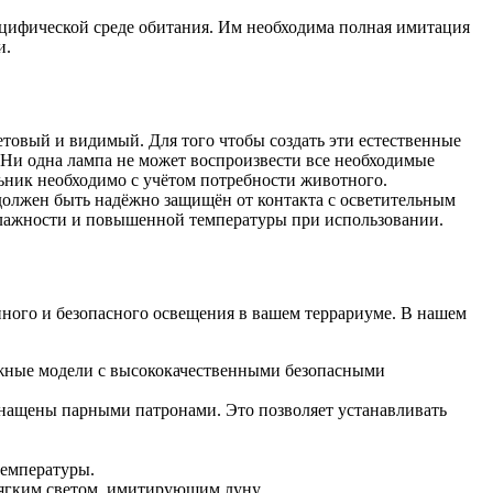
ецифической среде обитания. Им необходима полная имитация
и.
товый и видимый. Для того чтобы создать эти естественные
 Ни одна лампа не может воспроизвести все необходимые
ьник необходимо с учётом потребности животного.
должен быть надёжно защищён от контакта с осветительным
влажности и повышенной температуры при использовании.
нного и безопасного освещения в вашем террариуме. В нашем
жные модели с высококачественными безопасными
нащены парными патронами. Это позволяет устанавливать
температуры.
ягким светом, имитирующим луну.