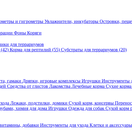
ометры и гигрометры
Увлажнители, инкубаторы
Островки, пещ
корации
Фоны
Коряги
ники для террариумов
в
(42)
Корма для рептилий
(55)
Субстраты для террариумов
(20)
та, гамаки
Дряпки, игровые комплексы
Игрушки
Инструменты 
ещей
Средства от глистов
Лакомства
Лечебные корма
Сухие корма
ухода
Лежаки, подстилки, домики
Сухой корм, консервы
Перено
 зубами, химия для дома
Игрушки
Одежда для собак
Сухой корм 
 витамины, добавки
Инструменты для ухода
Клетки и аксессуар