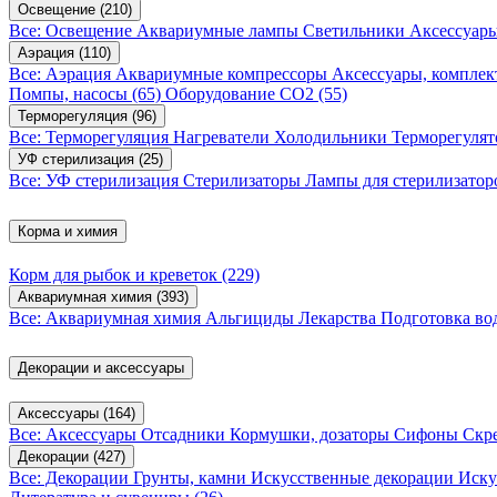
Освещение
(210)
Все: Освещение
Аквариумные лампы
Светильники
Аксессуар
Аэрация
(110)
Все: Аэрация
Аквариумные компрессоры
Аксессуары, компле
Помпы, насосы
(65)
Оборудование CO2
(55)
Терморегуляция
(96)
Все: Терморегуляция
Нагреватели
Холодильники
Терморегуля
УФ стерилизация
(25)
Все: УФ стерилизация
Стерилизаторы
Лампы для стерилизатор
Корма и химия
Корм для рыбок и креветок
(229)
Аквариумная химия
(393)
Все: Аквариумная химия
Альгициды
Лекарства
Подготовка в
Декорации и аксессуары
Аксессуары
(164)
Все: Аксессуары
Отсадники
Кормушки, дозаторы
Сифоны
Скр
Декорации
(427)
Все: Декорации
Грунты, камни
Искусственные декорации
Иску