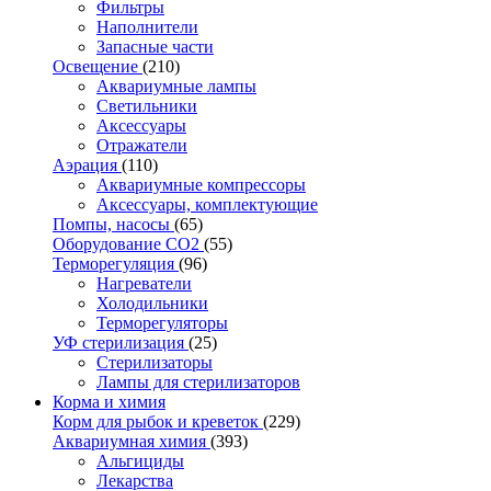
Фильтры
Наполнители
Запасные части
Освещение
(210)
Аквариумные лампы
Светильники
Аксессуары
Отражатели
Аэрация
(110)
Аквариумные компрессоры
Аксессуары, комплектующие
Помпы, насосы
(65)
Оборудование CO2
(55)
Терморегуляция
(96)
Нагреватели
Холодильники
Терморегуляторы
УФ стерилизация
(25)
Стерилизаторы
Лампы для стерилизаторов
Корма и химия
Корм для рыбок и креветок
(229)
Аквариумная химия
(393)
Альгициды
Лекарства