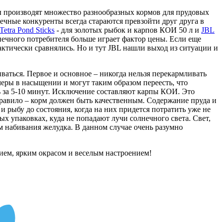
мы производят множество разнообразных кормов для прудовых
ечные конкуренты всегда стараются превзойти друг друга в
Tetra Pond Sticks
- для золотых рыбок и карпов КОИ 50 л и
JBL
онечного потребителя больше играет фактор цены. Если еще
актически сравнялись. Но и тут JBL нашли выход из ситуации и
аться. Первое и основное – никогда нельзя перекармливать
меры в насыщении и могут таким образом переесть, что
ть за 5-10 минут. Исключение составляют карпы КОИ. Это
правило – корм должен быть качественным. Содержание пруда и
и рыбу до состояния, когда на них придется потратить уже не
ых упаковках, куда не попадают лучи солнечного света. Свет,
ом набивания желудка. В данном случае очень разумно
ием, ярким окрасом и веселым настроением!