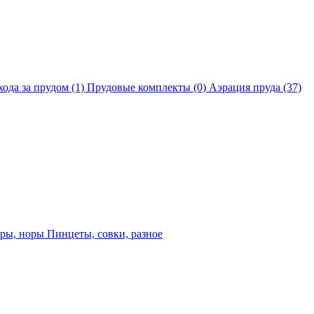
хода за прудом
(1)
Прудовые комплекты
(0)
Аэрация пруда
(37)
еры, норы
Пинцеты, совки, разное