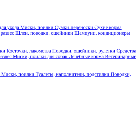
для ухода
Миски, поилки
Сумки-переноски
Сухие корма
 развес
Шлеи, поводки, ошейники
Шампуни, кондиционеры
ски
Косточки, лакомства
Поводки, ошейники, рулетки
Средства
развес
Миски, поилки для собак
Лечебные корма
Ветеринарные
ы
Миски, поилки
Туалеты, наполнители, подстилки
Поводки,