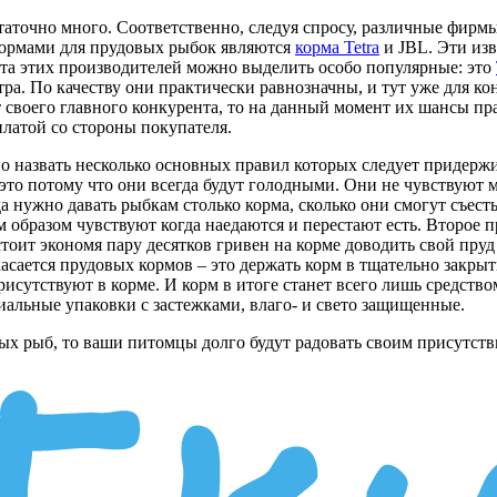
статочно много. Соответственно, следуя спросу, различные фир
 кормами для прудовых рыбок являются
корма Tetra
и JBL. Эти изв
та этих производителей можно выделить особо популярные: это
итра. По качеству они практически равнозначны, и тут уже для к
 своего главного конкурента, то на данный момент их шансы пр
латой со стороны покупателя.
назвать несколько основных правил которых следует придержив
 это потому что они всегда будут голодными. Они не чувствуют 
да нужно давать рыбкам столько корма, сколько они смогут съес
 образом чувствуют когда наедаются и перестают есть. Второе 
тоит экономя пару десятков гривен на корме доводить свой пруд 
 касается прудовых кормов – это держать корм в тщательно закрыт
рисутствуют в корме. И корм в итоге станет всего лишь средств
иальные упаковки с застежками, влаго- и свето защищенные.
х рыб, то ваши питомцы долго будут радовать своим присутств