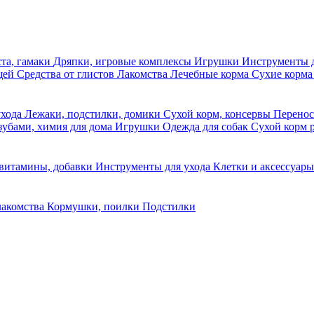
та, гамаки
Дряпки, игровые комплексы
Игрушки
Инструменты 
ещей
Средства от глистов
Лакомства
Лечебные корма
Сухие корма
ухода
Лежаки, подстилки, домики
Сухой корм, консервы
Перено
 зубами, химия для дома
Игрушки
Одежда для собак
Сухой корм 
 витамины, добавки
Инструменты для ухода
Клетки и аксессуар
лакомства
Кормушки, поилки
Подстилки