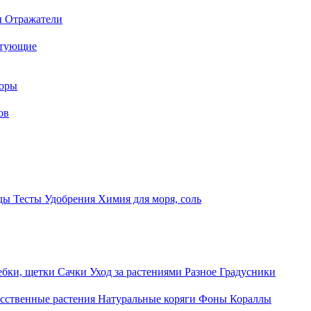
ы
Отражатели
ктующие
торы
ов
оды
Тесты
Удобрения
Химия для моря, соль
ебки, щетки
Сачки
Уход за растениями
Разное
Градусники
сственные растения
Натуральные коряги
Фоны
Кораллы