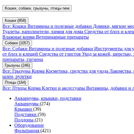
Кошки, собаки, грызуны, птицы
new
Кошки
(858)
Все: Кошки
Витамины и полезные добавки
Домики, мягкие мес
Туалеты, наполнители, химия для дома
Средства от блох и кл
Влажные корма
Ветеринарные препараты
Собаки
(1057)
Все: Собаки
Витамины и полезные добавки
Инструменты для 
от блох и клещей
Средства от глистов
Уход за кожей, шерстью,
препараты, гигиена
Грызуны
(246)
Все: Грызуны
Корма
Косметика, средства для ухода
Лакомства,
шлеи, рулетки
Птицы
(164)
Все: Птицы
Корма
Клетки и аксессуары
Витамины, добавки и 
Аквариумы, крышки, подставки
Аквариумы
(274)
Крышки
(39)
Подставки
(59)
Поддоны
(21)
Оборудование
Фильтрация
(421)