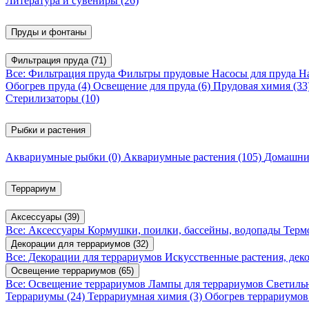
Литература и сувениры
(26)
Пруды и фонтаны
Фильтрация пруда
(71)
Все: Фильтрация пруда
Фильтры прудовые
Насосы для пруда
Н
Обогрев пруда
(4)
Освещение для пруда
(6)
Прудовая химия
(33
Стерилизаторы
(10)
Рыбки и растения
Аквариумные рыбки
(0)
Аквариумные растения
(105)
Домашни
Террариум
Аксессуары
(39)
Все: Аксессуары
Кормушки, поилки, бассейны, водопады
Терм
Декорации для террариумов
(32)
Все: Декорации для террариумов
Искусственные растения, де
Освещение террариумов
(65)
Все: Освещение террариумов
Лампы для террариумов
Светиль
Террариумы
(24)
Террариумная химия
(3)
Обогрев террариумо