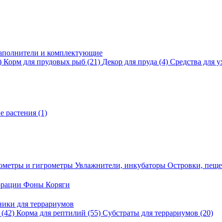
аполнители и комплектующие
)
Корм для прудовых рыб
(21)
Декор для пруда
(4)
Средства для у
е растения
(1)
ометры и гигрометры
Увлажнители, инкубаторы
Островки, пещ
корации
Фоны
Коряги
ники для террариумов
в
(42)
Корма для рептилий
(55)
Субстраты для террариумов
(20)