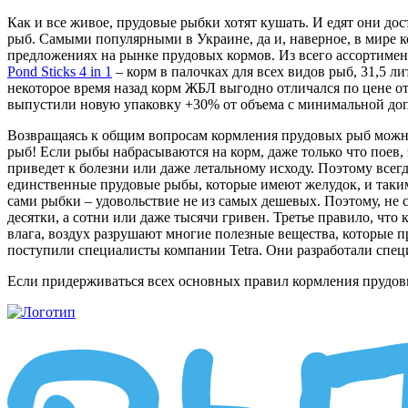
Как и все живое, прудовые рыбки хотят кушать. И едят они до
рыб. Самыми популярными в Украине, да и, наверное, в мире
предложениях на рынке прудовых кормов. Из всего ассортимен
Pond Sticks 4 in 1
– корм в палочках для всех видов рыб, 31,5 л
некоторое время назад корм ЖБЛ выгодно отличался по цене от
выпустили новую упаковку +30% от объема с минимальной доп
Возвращаясь к общим вопросам кормления прудовых рыб можно 
рыб! Если рыбы набрасываются на корм, даже только что поев,
приведет к болезни или даже летальному исходу. Поэтому всег
единственные прудовые рыбы, которые имеют желудок, и таким
сами рыбки – удовольствие не из самых дешевых. Поэтому, не с
десятки, а сотни или даже тысячи гривен. Третье правило, что
влага, воздух разрушают многие полезные вещества, которые п
поступили специалисты компании Tetra. Они разработали спец
Если придерживаться всех основных правил кормления прудовы