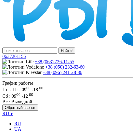
Найти!
0637261155
+38 (063) 726-11-55
+38 (050) 232-63-60
+38 (096) 241-28-86
График работы
00
00
Пн - Пт : 09
-
18
00
00
Сб
: 09
-
12
Вс
: Выходной
Обратный звонок
RU
▾
RU
UA