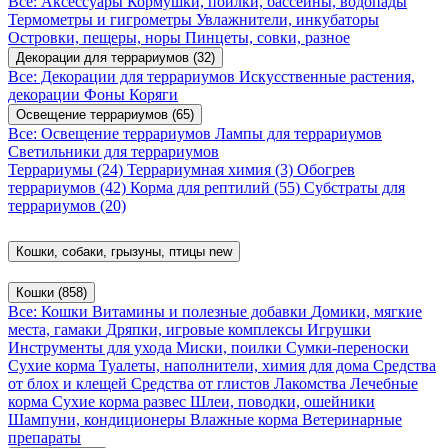
Все: Аксессуары
Кормушки, поилки, бассейны, водопады
Термометры и гигрометры
Увлажнители, инкубаторы
Островки, пещеры, норы
Пинцеты, совки, разное
Декорации для террариумов
(32)
Все: Декорации для террариумов
Искусственные растения,
декорации
Фоны
Коряги
Освещение террариумов
(65)
Все: Освещение террариумов
Лампы для террариумов
Светильники для террариумов
Террариумы
(24)
Террариумная химия
(3)
Обогрев
террариумов
(42)
Корма для рептилий
(55)
Субстраты для
террариумов
(20)
Кошки, собаки, грызуны, птицы
new
Кошки
(858)
Все: Кошки
Витамины и полезные добавки
Домики, мягкие
места, гамаки
Дряпки, игровые комплексы
Игрушки
Инструменты для ухода
Миски, поилки
Сумки-переноски
Сухие корма
Туалеты, наполнители, химия для дома
Средства
от блох и клещей
Средства от глистов
Лакомства
Лечебные
корма
Сухие корма развес
Шлеи, поводки, ошейники
Шампуни, кондиционеры
Влажные корма
Ветеринарные
препараты