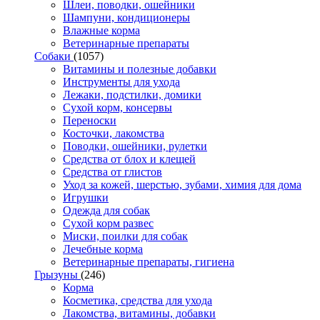
Шлеи, поводки, ошейники
Шампуни, кондиционеры
Влажные корма
Ветеринарные препараты
Собаки
(1057)
Витамины и полезные добавки
Инструменты для ухода
Лежаки, подстилки, домики
Сухой корм, консервы
Переноски
Косточки, лакомства
Поводки, ошейники, рулетки
Средства от блох и клещей
Средства от глистов
Уход за кожей, шерстью, зубами, химия для дома
Игрушки
Одежда для собак
Сухой корм развес
Миски, поилки для собак
Лечебные корма
Ветеринарные препараты, гигиена
Грызуны
(246)
Корма
Косметика, средства для ухода
Лакомства, витамины, добавки