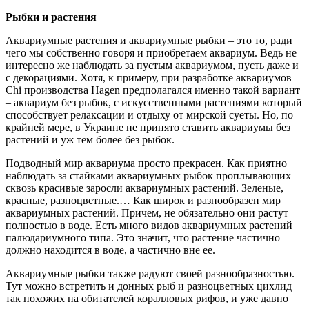
Рыбки и растения
Аквариумные растения и аквариумные рыбки – это то, ради
чего мы собственно говоря и приобретаем аквариум. Ведь не
интересно же наблюдать за пустым аквариумом, пусть даже и
с декорациями. Хотя, к примеру, при разработке аквариумов
Chi производства Hagen предполагался именно такой вариант
– аквариум без рыбок, с искусственными растениями который
способствует релаксации и отдыху от мирской суеты. Но, по
крайней мере, в Украине не принято ставить аквариумы без
растений и уж тем более без рыбок.
Подводный мир аквариума просто прекрасен. Как приятно
наблюдать за стайками аквариумных рыбок проплывающих
сквозь красивые заросли аквариумных растений. Зеленые,
красные, разноцветные.… Как широк и разнообразен мир
аквариумных растений. Причем, не обязательно они растут
полностью в воде. Есть много видов аквариумных растений
палюдариумного типа. Это значит, что растение частично
должно находится в воде, а частично вне ее.
Аквариумные рыбки также радуют своей разнообразностью.
Тут можно встретить и донных рыб и разноцветных цихлид
так похожих на обитателей коралловых рифов, и уже давно