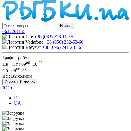
Найти!
0637261155
+38 (063) 726-11-55
+38 (050) 232-63-60
+38 (096) 241-28-86
График работы
00
00
Пн - Пт : 09
-
18
00
00
Сб
: 09
-
12
Вс
: Выходной
Обратный звонок
RU
▾
RU
UA