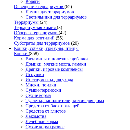
Коряги
Освещение террариумов
(65)
Лампы для террариумов
Светильники для террариумов
Террариумы
(24)
Террариумная химия
(3)
Обогрев террариумов
(42)
Корма для рептилий
(55)
Субстраты для террариумов
(20)
Кошки, собаки, грызуны, птицы
Кошки
(858)
Витамины и полезные добавки
Домики, мягкие места, гамаки
Дряпки, игровые комплексы
Игрушки
Инструменты для ухода
Миски, поилки
Сумки-переноски
Сухие корма
Туалеты, наполнители, химия для дома
Средства от блох и клещей
Средства от глистов
Лакомства
Лечебные корма
Сухие корма развес