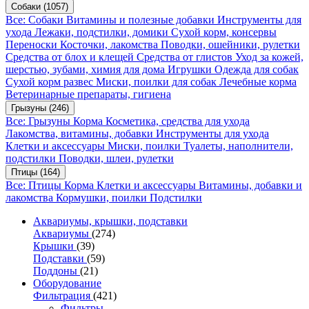
Собаки
(1057)
Все: Собаки
Витамины и полезные добавки
Инструменты для
ухода
Лежаки, подстилки, домики
Сухой корм, консервы
Переноски
Косточки, лакомства
Поводки, ошейники, рулетки
Средства от блох и клещей
Средства от глистов
Уход за кожей,
шерстью, зубами, химия для дома
Игрушки
Одежда для собак
Сухой корм развес
Миски, поилки для собак
Лечебные корма
Ветеринарные препараты, гигиена
Грызуны
(246)
Все: Грызуны
Корма
Косметика, средства для ухода
Лакомства, витамины, добавки
Инструменты для ухода
Клетки и аксессуары
Миски, поилки
Туалеты, наполнители,
подстилки
Поводки, шлеи, рулетки
Птицы
(164)
Все: Птицы
Корма
Клетки и аксессуары
Витамины, добавки и
лакомства
Кормушки, поилки
Подстилки
Аквариумы, крышки, подставки
Аквариумы
(274)
Крышки
(39)
Подставки
(59)
Поддоны
(21)
Оборудование
Фильтрация
(421)
Фильтры