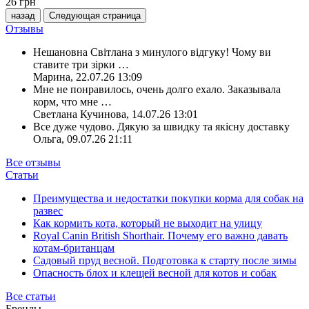
26
грн
назад
Следующая страница
Отзывы
Нешановна Світлана з минулого відгуку! Чому ви
ставите три зірки
…
Марина
,
22.07.26 13:09
Мне не понравилось, очень долго ехало. Заказывала
корм, что мне
…
Светлана Кучинова
,
14.07.26 13:01
Все дуже чудово. Дякую за швидку та якісну доставку
Ольга
,
09.07.26 21:11
Все отзывы
Статьи
Преимущества и недостатки покупки корма для собак на
развес
Как кормить кота, который не выходит на улицу
Royal Canin British Shorthair. Почему его важно давать
котам-британцам
Садовый пруд весной. Подготовка к старту после зимы
Опасность блох и клещей весной для котов и собак
Все статьи
Бренды