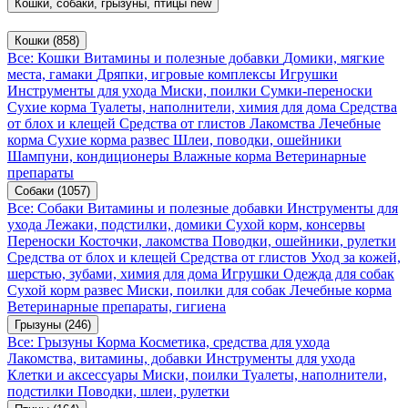
Кошки, собаки, грызуны, птицы
new
Кошки
(858)
Все: Кошки
Витамины и полезные добавки
Домики, мягкие
места, гамаки
Дряпки, игровые комплексы
Игрушки
Инструменты для ухода
Миски, поилки
Сумки-переноски
Сухие корма
Туалеты, наполнители, химия для дома
Средства
от блох и клещей
Средства от глистов
Лакомства
Лечебные
корма
Сухие корма развес
Шлеи, поводки, ошейники
Шампуни, кондиционеры
Влажные корма
Ветеринарные
препараты
Собаки
(1057)
Все: Собаки
Витамины и полезные добавки
Инструменты для
ухода
Лежаки, подстилки, домики
Сухой корм, консервы
Переноски
Косточки, лакомства
Поводки, ошейники, рулетки
Средства от блох и клещей
Средства от глистов
Уход за кожей,
шерстью, зубами, химия для дома
Игрушки
Одежда для собак
Сухой корм развес
Миски, поилки для собак
Лечебные корма
Ветеринарные препараты, гигиена
Грызуны
(246)
Все: Грызуны
Корма
Косметика, средства для ухода
Лакомства, витамины, добавки
Инструменты для ухода
Клетки и аксессуары
Миски, поилки
Туалеты, наполнители,
подстилки
Поводки, шлеи, рулетки