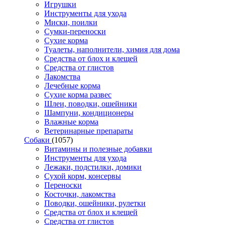
Игрушки
Инструменты для ухода
Миски, поилки
Сумки-переноски
Сухие корма
Туалеты, наполнители, химия для дома
Средства от блох и клещей
Средства от глистов
Лакомства
Лечебные корма
Сухие корма развес
Шлеи, поводки, ошейники
Шампуни, кондиционеры
Влажные корма
Ветеринарные препараты
Собаки
(1057)
Витамины и полезные добавки
Инструменты для ухода
Лежаки, подстилки, домики
Сухой корм, консервы
Переноски
Косточки, лакомства
Поводки, ошейники, рулетки
Средства от блох и клещей
Средства от глистов