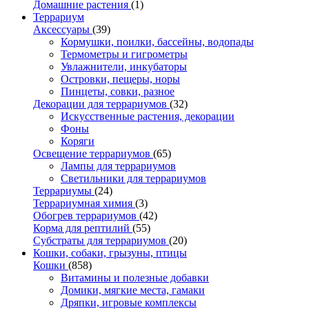
Домашние растения
(1)
Террариум
Аксессуары
(39)
Кормушки, поилки, бассейны, водопады
Термометры и гигрометры
Увлажнители, инкубаторы
Островки, пещеры, норы
Пинцеты, совки, разное
Декорации для террариумов
(32)
Искусственные растения, декорации
Фоны
Коряги
Освещение террариумов
(65)
Лампы для террариумов
Светильники для террариумов
Террариумы
(24)
Террариумная химия
(3)
Обогрев террариумов
(42)
Корма для рептилий
(55)
Субстраты для террариумов
(20)
Кошки, собаки, грызуны, птицы
Кошки
(858)
Витамины и полезные добавки
Домики, мягкие места, гамаки
Дряпки, игровые комплексы