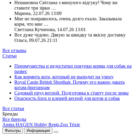
Нешановна Світлана з минулого відгуку! Чому ви
ставите три зірки
…
Марина
,
22.07.26 13:09
Мне не понравилось, очень долго ехало. Заказывала
корм, что мне
…
Светлана Кучинова
,
14.07.26 13:01
Все дуже чудово. Дякую за швидку та якісну доставку
Ольга
,
09.07.26 21:11
Все отзывы
Статьи
Преимущества и недостатки покупки корма для собак на
развес
Как кормить кота, который не выходит на улицу
Royal Canin British Shorthair. Почему его важно давать
котам-британцам
Садовый пруд весной. Подготовка к старту после зимы
Опасность блох и клещей весной для котов и собак
Все статьи
Бренды
Все бренды
Amtra
HAGEN
Hobby
Repti-Zoo
Trixie
Фильтры
Информация