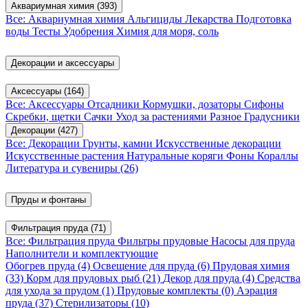
Аквариумная химия
(393)
Все: Аквариумная химия
Альгициды
Лекарства
Подготовка
воды
Тесты
Удобрения
Химия для моря, соль
Декорации и аксессуары
Аксессуары
(164)
Все: Аксессуары
Отсадники
Кормушки, дозаторы
Сифоны
Скребки, щетки
Сачки
Уход за растениями
Разное
Градусники
Декорации
(427)
Все: Декорации
Грунты, камни
Искусственные декорации
Искусственные растения
Натуральные коряги
Фоны
Кораллы
Литература и сувениры
(26)
Пруды и фонтаны
Фильтрация пруда
(71)
Все: Фильтрация пруда
Фильтры прудовые
Насосы для пруда
Наполнители и комплектующие
Обогрев пруда
(4)
Освещение для пруда
(6)
Прудовая химия
(33)
Корм для прудовых рыб
(21)
Декор для пруда
(4)
Средства
для ухода за прудом
(1)
Прудовые комплекты
(0)
Аэрация
пруда
(37)
Стерилизаторы
(10)