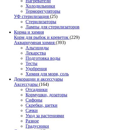
Нагреватели
Холодильники
Терморегуляторы
УФ стерилизация
(25)
Стерилизаторы
Лампы для стерилизаторов
Корма и химия
Корм для рыбок и креветок
(229)
Аквариумная химия
(393)
Альгициды
Лекарства
Подготовка воды
Тесты
Удобрения
Химия для моря, соль
Декорации и аксессуары
Аксессуары
(164)
Отсадники
Кормушки, дозаторы
Сифоны
Скребки, щетки
Сачки
Уход за растениями
Разное
Градусники