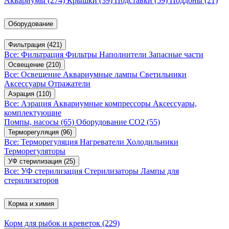
Аквариумы
(274)
Крышки
(39)
Подставки
(59)
Поддоны
(21)
Оборудование
Фильтрация
(421)
Все: Фильтрация
Фильтры
Наполнители
Запасные части
Освещение
(210)
Все: Освещение
Аквариумные лампы
Светильники
Аксессуары
Отражатели
Аэрация
(110)
Все: Аэрация
Аквариумные компрессоры
Аксессуары,
комплектующие
Помпы, насосы
(65)
Оборудование CO2
(55)
Терморегуляция
(96)
Все: Терморегуляция
Нагреватели
Холодильники
Терморегуляторы
УФ стерилизация
(25)
Все: УФ стерилизация
Стерилизаторы
Лампы для
стерилизаторов
Корма и химия
Корм для рыбок и креветок
(229)