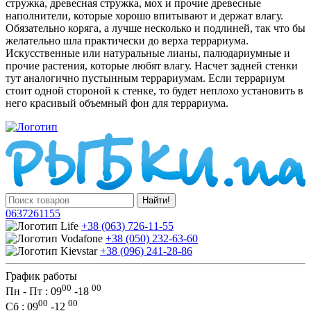
стружка, древесная стружка, мох и прочие древесные
наполнители, которые хорошо впитывают и держат влагу.
Обязательно коряга, а лучше несколько и подлиней, так что бы
желательно шла практически до верха террариума.
Искусственные или натуральные лианы, палюдариумные и
прочие растения, которые любят влагу. Насчет задней стенки
тут аналогично пустынным террариумам. Если террариум
стоит одной стороной к стенке, то будет неплохо установить в
него красивый объемный фон для террариума.
Найти!
0637261155
+38 (063) 726-11-55
+38 (050) 232-63-60
+38 (096) 241-28-86
График работы
00
00
Пн - Пт : 09
-
18
00
00
Сб
: 09
-
12