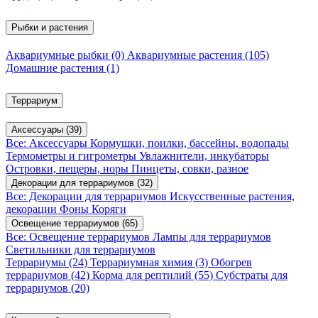
Рыбки и растения
Аквариумные рыбки
(0)
Аквариумные растения
(105)
Домашние растения
(1)
Террариум
Аксессуары
(39)
Все: Аксессуары
Кормушки, поилки, бассейны, водопады
Термометры и гигрометры
Увлажнители, инкубаторы
Островки, пещеры, норы
Пинцеты, совки, разное
Декорации для террариумов
(32)
Все: Декорации для террариумов
Искусственные растения,
декорации
Фоны
Коряги
Освещение террариумов
(65)
Все: Освещение террариумов
Лампы для террариумов
Светильники для террариумов
Террариумы
(24)
Террариумная химия
(3)
Обогрев
террариумов
(42)
Корма для рептилий
(55)
Субстраты для
террариумов
(20)