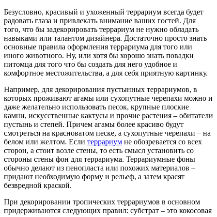
Безусловно, красивый и ухоженный террариум всегда будет
радовать глаза и привлекать внимание ваших гостей. Для
того, что бы задекорировать террариум не нужно обладать
навыками или талантом дизайнера. Достаточно просто знать
основные правила оформления террариума для того или
иного животного. Ну, или хотя бы хорошо знать повадки
питомца для того что бы создать для него удобное и
комфортное местожительства, а для себя приятную картинку.
Например, для декорирования пустынных террариумов, в
которых проживают агамы или сухопутные черепахи можно и
даже желательно использовать песок, крупные плоские
камни, искусственные кактусы и прочие растения – обитатели
пустынь и степей. Причем агамы более красиво будут
смотреться на красноватом песке, а сухопутные черепахи – на
белом или желтом. Если
террариум
не обозревается со всех
сторон, а стоит возле стены, то есть смысл установить со
стороны стены фон для террариума. Террариумные фоны
обычно делают из пенопласта или похожих материалов –
придают необходимую форму и рельеф, а затем красят
безвредной краской.
При декорировании тропических террариумов в основном
придерживаются следующих правил: субстрат – это кокосовая