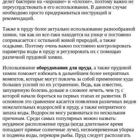
делит бактерии на «хорошие» и «плохие», поэтому важно не
переусердствовать в его использовании. В данном случае
необходимо просто придерживаться инструкций и
рекомендаций.
Также в пруду более актуально использование разнообразной
химии, так как он все-таки находится на улице и постоянно
соприкасается с остальной живой природой, а также
осадками. Поэтому очень важно постоянно контролировать
параметры воды в пруду и регулировать их с помощью
различной прудовой химии.
Использование
оборудования для пруда
, а также прудовой
химии поможет избежать в дальнейшем более неприятных
моментов, которые могут повлечь за собой применение куда
больших усилий по их устранению. Ведь, как известно,
запущенную болезнь дольше и сложнее лечить, чем ту, с
которой начали бороться на первых этапах ее развития. В
основном это сравнение касается появления различных видов
нежелательных водорослей в пруду, а также неприятного
запаха воды. Водоросли могу развиваться по нескольким
причинам. Среди самых популярных можно назвать:
неудачное расположение пруда (когда длительное время
попадают прямые солнечные лучи), несвоевременная уборка
и подмена воды, перекорм рыбы. Пруд следует располагать