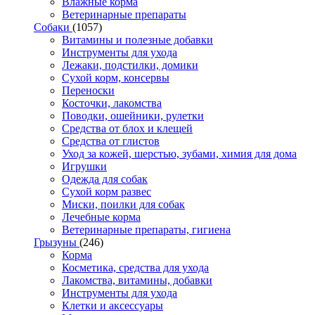
Влажные корма
Ветеринарные препараты
Собаки
(1057)
Витамины и полезные добавки
Инструменты для ухода
Лежаки, подстилки, домики
Сухой корм, консервы
Переноски
Косточки, лакомства
Поводки, ошейники, рулетки
Средства от блох и клещей
Средства от глистов
Уход за кожей, шерстью, зубами, химия для дома
Игрушки
Одежда для собак
Сухой корм развес
Миски, поилки для собак
Лечебные корма
Ветеринарные препараты, гигиена
Грызуны
(246)
Корма
Косметика, средства для ухода
Лакомства, витамины, добавки
Инструменты для ухода
Клетки и аксессуары