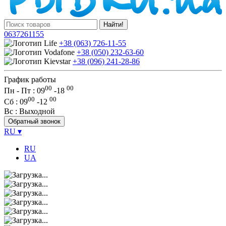
Найти!
0637261155
+38 (063) 726-11-55
+38 (050) 232-63-60
+38 (096) 241-28-86
График работы
00
00
Пн - Пт : 09
-
18
00
00
Сб
: 09
-
12
Вс
: Выходной
Обратный звонок
RU
▾
RU
UA