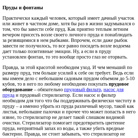
Пруды и фонтаны
Практически каждый человек, который имеет дачный участок
или живет в частном доме, хотя бы раз в жизни задумывался о
том, что бы завести себе пруд. Как приятно теплым летним
вечером присесть возле своего личного пруда и понаблюдать
за резвящимися в нем рыбками. Впрочем, если даже рыбок
завести не получилось, то все равно посидеть возле водоема
дает только позитивные эмоции. Ну, а если в пруду
установлен фонтан, то это вообще просто глаз не оторвать.
Правда, за этой красотой необходим уход. И чем меньший по
размеру пруд, тем больше усилий к себе он требует. Ведь если
мы имеем дело с небольшим садовым прудом объемом до 5-10
кубов, то в него по любому необходимо покупать
прудовое
оборудование
– обязательно
прудовый фильтр
,
насос для
пруда
и прудовый стерилизатор. Если насос и фильтр
необходим для того что бы поддерживать физически чистоту в
пруду – а именно убрать из пруда различный мусор, такой как
листья, небольшие палочки и прочее что может попасть в него
извне, то стерилизатор не делает такой слишком видимой
очистки. Стерилизатор помогает предотвратить цветение
пруда, неприятный запах из воды, а также убить вредные
бактерии. Правда, не стоит забывать, что стерилизатор не