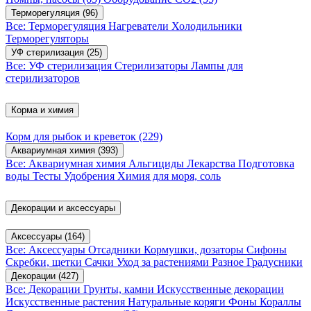
Терморегуляция
(96)
Все: Терморегуляция
Нагреватели
Холодильники
Терморегуляторы
УФ стерилизация
(25)
Все: УФ стерилизация
Стерилизаторы
Лампы для
стерилизаторов
Корма и химия
Корм для рыбок и креветок
(229)
Аквариумная химия
(393)
Все: Аквариумная химия
Альгициды
Лекарства
Подготовка
воды
Тесты
Удобрения
Химия для моря, соль
Декорации и аксессуары
Аксессуары
(164)
Все: Аксессуары
Отсадники
Кормушки, дозаторы
Сифоны
Скребки, щетки
Сачки
Уход за растениями
Разное
Градусники
Декорации
(427)
Все: Декорации
Грунты, камни
Искусственные декорации
Искусственные растения
Натуральные коряги
Фоны
Кораллы