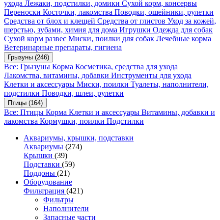
ухода
Лежаки, подстилки, домики
Сухой корм, консервы
Переноски
Косточки, лакомства
Поводки, ошейники, рулетки
Средства от блох и клещей
Средства от глистов
Уход за кожей,
шерстью, зубами, химия для дома
Игрушки
Одежда для собак
Сухой корм развес
Миски, поилки для собак
Лечебные корма
Ветеринарные препараты, гигиена
Грызуны
(246)
Все: Грызуны
Корма
Косметика, средства для ухода
Лакомства, витамины, добавки
Инструменты для ухода
Клетки и аксессуары
Миски, поилки
Туалеты, наполнители,
подстилки
Поводки, шлеи, рулетки
Птицы
(164)
Все: Птицы
Корма
Клетки и аксессуары
Витамины, добавки и
лакомства
Кормушки, поилки
Подстилки
Аквариумы, крышки, подставки
Аквариумы
(274)
Крышки
(39)
Подставки
(59)
Поддоны
(21)
Оборудование
Фильтрация
(421)
Фильтры
Наполнители
Запасные части