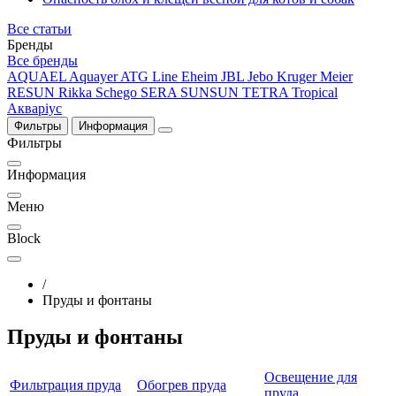
Все статьи
Бренды
Все бренды
AQUAEL
Aquayer
ATG Line
Eheim
JBL
Jebo
Kruger Meier
RESUN
Rikka
Schego
SERA
SUNSUN
TETRA
Tropical
Акваріус
Фильтры
Информация
Фильтры
Информация
Меню
Block
/
Пруды и фонтаны
Пруды и фонтаны
Освещение для
Фильтрация пруда
Обогрев пруда
пруда