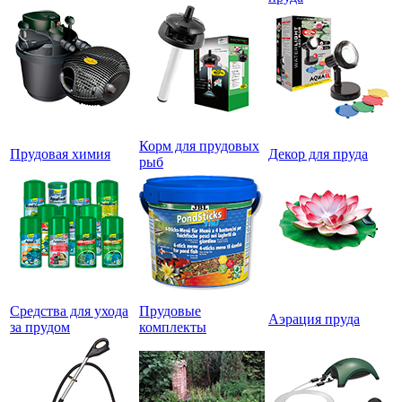
Корм для прудовых
Прудовая химия
Декор для пруда
рыб
Средства для ухода
Прудовые
Аэрация пруда
за прудом
комплекты