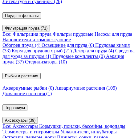
Литература и сувениры
(26)
Пруды и фонтаны
Фильтрация пруда
(71)
Все: Фильтрация пруда
Фильтры прудовые
Насосы для пруда
Наполнители и комплектующие
Обогрев пруда
(4)
Освещение для пруда
(6)
Прудовая химия
(33)
Корм для прудовых рыб
(21)
Декор для пруда
(4)
Средства
для ухода за прудом
(1)
Прудовые комплекты
(0)
Аэрация
пруда
(37)
Стерилизаторы
(10)
Рыбки и растения
Аквариумные рыбки
(0)
Аквариумные растения
(105)
Домашние растения
(1)
Террариум
Аксессуары
(39)
Все: Аксессуары
Кормушки, поилки, бассейны, водопады
Термометры и гигрометры
Увлажнители, инкубаторы
Островки, пещеры, норы
Пинцеты, совки, разное