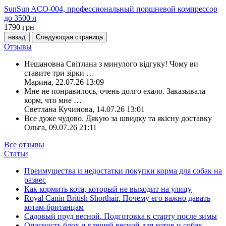
SunSun ACO-004, профессиональный поршневой компрессор
до 3500 л
1790
грн
назад
Следующая страница
Отзывы
Нешановна Світлана з минулого відгуку! Чому ви
ставите три зірки
…
Марина
,
22.07.26 13:09
Мне не понравилось, очень долго ехало. Заказывала
корм, что мне
…
Светлана Кучинова
,
14.07.26 13:01
Все дуже чудово. Дякую за швидку та якісну доставку
Ольга
,
09.07.26 21:11
Все отзывы
Статьи
Преимущества и недостатки покупки корма для собак на
развес
Как кормить кота, который не выходит на улицу
Royal Canin British Shorthair. Почему его важно давать
котам-британцам
Садовый пруд весной. Подготовка к старту после зимы
Опасность блох и клещей весной для котов и собак