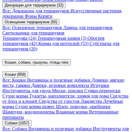
Декорации для террариумов
(32)
Все: Декорации для террариумов
Искусственные растения,
декорации
Фоны
Коряги
Освещение террариумов
(65)
Все: Освещение террариумов
Лампы для террариумов
Светильники для террариумов
Террариумы
(24)
Террариумная химия
(3)
Обогрев
террариумов
(42)
Корма для рептилий
(55)
Субстраты для
террариумов
(20)
Кошки, собаки, грызуны, птицы
new
Кошки
(858)
Все: Кошки
Витамины и полезные добавки
Домики, мягкие
места, гамаки
Дряпки, игровые комплексы
Игрушки
Инструменты для ухода
Миски, поилки
Сумки-переноски
Сухие корма
Туалеты, наполнители, химия для дома
Средства
от блох и клещей
Средства от глистов
Лакомства
Лечебные
корма
Сухие корма развес
Шлеи, поводки, ошейники
Шампуни, кондиционеры
Влажные корма
Ветеринарные
препараты
Собаки
(1057)
Все: Собаки
Витамины и полезные добавки
Инструменты для