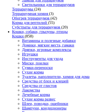
Лампы для террариумов
Светильники для террариумов
Террариумы
(24)
Террариумная химия
(3)
Обогрев террариумов
(42)
Корма для рептилий
(55)
Субстраты для террариумов
(20)
Кошки, собаки, грызуны, птицы
Кошки
(858)
Витамины и полезные добавки
Домики, мягкие места, гамаки
Дряпки, игровые комплексы
Игрушки
Инструменты для ухода
Миски, поилки
Сумки-переноски
Сухие корма
Туалеты, наполнители, химия для дома
Средства от блох и клещей
Средства от глистов
Лакомства
Лечебные корма
Сухие корма развес
Шлеи, поводки, ошейники
Шампуни, кондиционеры