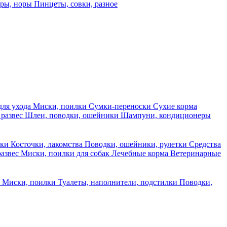
еры, норы
Пинцеты, совки, разное
для ухода
Миски, поилки
Сумки-переноски
Сухие корма
 развес
Шлеи, поводки, ошейники
Шампуни, кондиционеры
ски
Косточки, лакомства
Поводки, ошейники, рулетки
Средства
развес
Миски, поилки для собак
Лечебные корма
Ветеринарные
ы
Миски, поилки
Туалеты, наполнители, подстилки
Поводки,