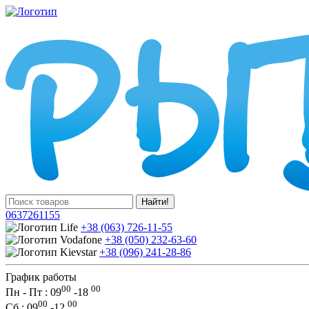
Найти!
0637261155
+38 (063) 726-11-55
+38 (050) 232-63-60
+38 (096) 241-28-86
График работы
00
00
Пн - Пт : 09
-
18
00
00
Сб
: 09
-
12