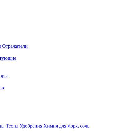
ы
Отражатели
ктующие
торы
ов
оды
Тесты
Удобрения
Химия для моря, соль