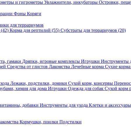
ометры и гигрометры
Увлажнители, инкубаторы
Островки, пещ
корации
Фоны
Коряги
ники для террариумов
в
(42)
Корма для рептилий
(55)
Субстраты для террариумов
(20)
та, гамаки
Дряпки, игровые комплексы
Игрушки
Инструменты 
ещей
Средства от глистов
Лакомства
Лечебные корма
Сухие корма
ухода
Лежаки, подстилки, домики
Сухой корм, консервы
Перено
 зубами, химия для дома
Игрушки
Одежда для собак
Сухой корм 
 витамины, добавки
Инструменты для ухода
Клетки и аксессуар
лакомства
Кормушки, поилки
Подстилки