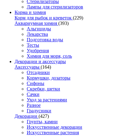
Стерилизаторы
Лампы для стерилизаторов
Корма и химия
Корм для рыбок и креветок
(229)
Аквариумная химия
(393)
Альгициды
Лекарства
Подготовка воды
Тесты
Удобрения
Химия для моря, соль
Декорации и аксессуары
Аксессуары
(164)
Отсадники
Кормушки, дозаторы
Сифоны
Скребки, щетки
Сачки
Уход за растениями
Разное
Градусники
Декорации
(427)
Грунты, камни
Искусственные декорации
Искусственные растения