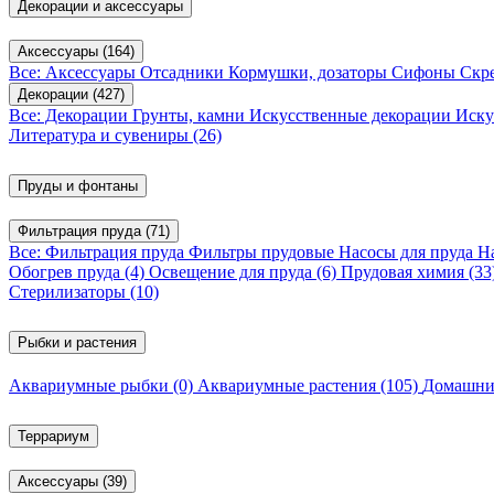
Декорации и аксессуары
Аксессуары
(164)
Все: Аксессуары
Отсадники
Кормушки, дозаторы
Сифоны
Скр
Декорации
(427)
Все: Декорации
Грунты, камни
Искусственные декорации
Иску
Литература и сувениры
(26)
Пруды и фонтаны
Фильтрация пруда
(71)
Все: Фильтрация пруда
Фильтры прудовые
Насосы для пруда
Н
Обогрев пруда
(4)
Освещение для пруда
(6)
Прудовая химия
(33
Стерилизаторы
(10)
Рыбки и растения
Аквариумные рыбки
(0)
Аквариумные растения
(105)
Домашни
Террариум
Аксессуары
(39)