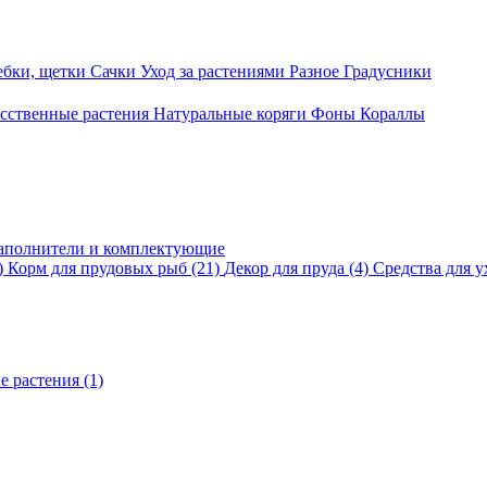
ебки, щетки
Сачки
Уход за растениями
Разное
Градусники
сственные растения
Натуральные коряги
Фоны
Кораллы
аполнители и комплектующие
)
Корм для прудовых рыб
(21)
Декор для пруда
(4)
Средства для у
е растения
(1)