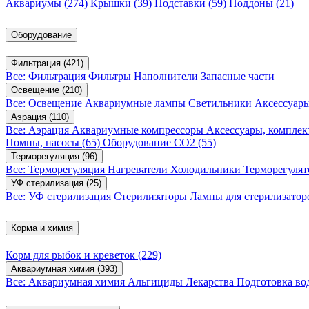
Аквариумы
(274)
Крышки
(39)
Подставки
(59)
Поддоны
(21)
Оборудование
Фильтрация
(421)
Все: Фильтрация
Фильтры
Наполнители
Запасные части
Освещение
(210)
Все: Освещение
Аквариумные лампы
Светильники
Аксессуар
Аэрация
(110)
Все: Аэрация
Аквариумные компрессоры
Аксессуары, компле
Помпы, насосы
(65)
Оборудование CO2
(55)
Терморегуляция
(96)
Все: Терморегуляция
Нагреватели
Холодильники
Терморегуля
УФ стерилизация
(25)
Все: УФ стерилизация
Стерилизаторы
Лампы для стерилизатор
Корма и химия
Корм для рыбок и креветок
(229)
Аквариумная химия
(393)
Все: Аквариумная химия
Альгициды
Лекарства
Подготовка в