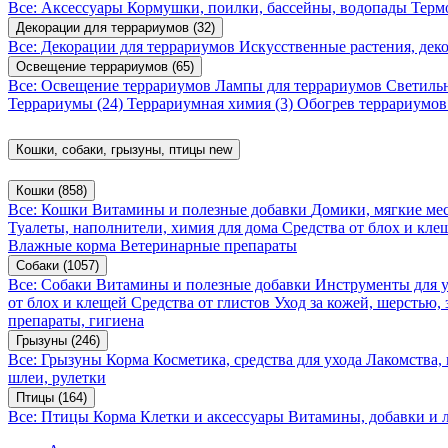
Все: Аксессуары
Кормушки, поилки, бассейны, водопады
Терм
Декорации для террариумов
(32)
Все: Декорации для террариумов
Искусственные растения, де
Освещение террариумов
(65)
Все: Освещение террариумов
Лампы для террариумов
Светиль
Террариумы
(24)
Террариумная химия
(3)
Обогрев террариумо
Кошки, собаки, грызуны, птицы
new
Кошки
(858)
Все: Кошки
Витамины и полезные добавки
Домики, мягкие мес
Туалеты, наполнители, химия для дома
Средства от блох и кл
Влажные корма
Ветеринарные препараты
Собаки
(1057)
Все: Собаки
Витамины и полезные добавки
Инструменты для 
от блох и клещей
Средства от глистов
Уход за кожей, шерстью,
препараты, гигиена
Грызуны
(246)
Все: Грызуны
Корма
Косметика, средства для ухода
Лакомства,
шлеи, рулетки
Птицы
(164)
Все: Птицы
Корма
Клетки и аксессуары
Витамины, добавки и 