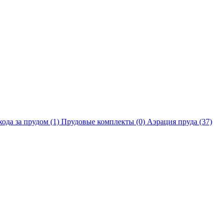
хода за прудом
(1)
Прудовые комплекты
(0)
Аэрация пруда
(37)