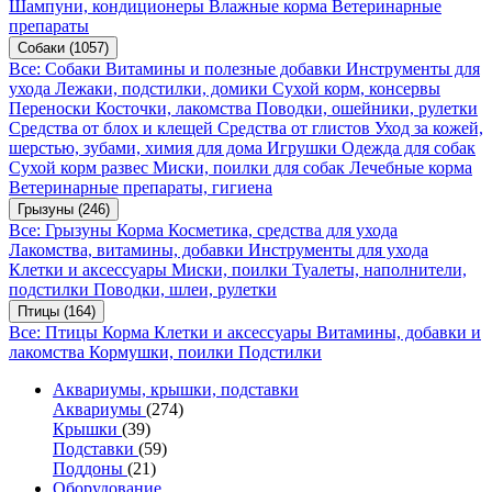
Шампуни, кондиционеры
Влажные корма
Ветеринарные
препараты
Собаки
(1057)
Все: Собаки
Витамины и полезные добавки
Инструменты для
ухода
Лежаки, подстилки, домики
Сухой корм, консервы
Переноски
Косточки, лакомства
Поводки, ошейники, рулетки
Средства от блох и клещей
Средства от глистов
Уход за кожей,
шерстью, зубами, химия для дома
Игрушки
Одежда для собак
Сухой корм развес
Миски, поилки для собак
Лечебные корма
Ветеринарные препараты, гигиена
Грызуны
(246)
Все: Грызуны
Корма
Косметика, средства для ухода
Лакомства, витамины, добавки
Инструменты для ухода
Клетки и аксессуары
Миски, поилки
Туалеты, наполнители,
подстилки
Поводки, шлеи, рулетки
Птицы
(164)
Все: Птицы
Корма
Клетки и аксессуары
Витамины, добавки и
лакомства
Кормушки, поилки
Подстилки
Аквариумы, крышки, подставки
Аквариумы
(274)
Крышки
(39)
Подставки
(59)
Поддоны
(21)
Оборудование