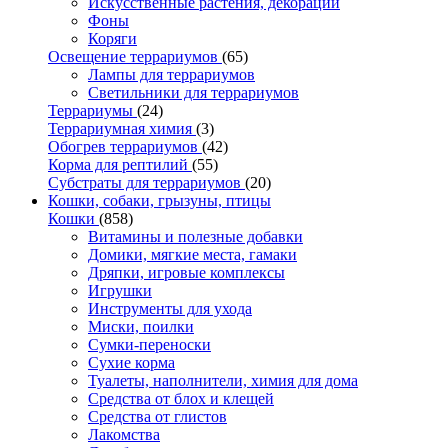
Искусственные растения, декорации
Фоны
Коряги
Освещение террариумов
(65)
Лампы для террариумов
Светильники для террариумов
Террариумы
(24)
Террариумная химия
(3)
Обогрев террариумов
(42)
Корма для рептилий
(55)
Субстраты для террариумов
(20)
Кошки, собаки, грызуны, птицы
Кошки
(858)
Витамины и полезные добавки
Домики, мягкие места, гамаки
Дряпки, игровые комплексы
Игрушки
Инструменты для ухода
Миски, поилки
Сумки-переноски
Сухие корма
Туалеты, наполнители, химия для дома
Средства от блох и клещей
Средства от глистов
Лакомства