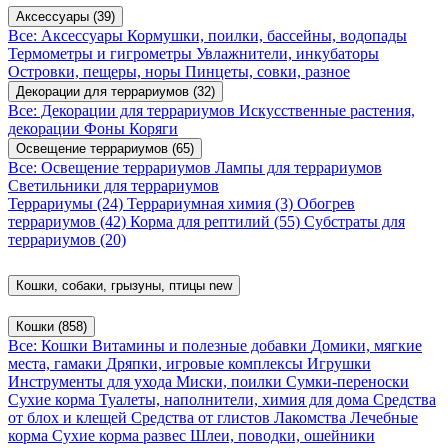
Аксессуары
(39)
Все: Аксессуары
Кормушки, поилки, бассейны, водопады
Термометры и гигрометры
Увлажнители, инкубаторы
Островки, пещеры, норы
Пинцеты, совки, разное
Декорации для террариумов
(32)
Все: Декорации для террариумов
Искусственные растения,
декорации
Фоны
Коряги
Освещение террариумов
(65)
Все: Освещение террариумов
Лампы для террариумов
Светильники для террариумов
Террариумы
(24)
Террариумная химия
(3)
Обогрев
террариумов
(42)
Корма для рептилий
(55)
Субстраты для
террариумов
(20)
Кошки, собаки, грызуны, птицы
new
Кошки
(858)
Все: Кошки
Витамины и полезные добавки
Домики, мягкие
места, гамаки
Дряпки, игровые комплексы
Игрушки
Инструменты для ухода
Миски, поилки
Сумки-переноски
Сухие корма
Туалеты, наполнители, химия для дома
Средства
от блох и клещей
Средства от глистов
Лакомства
Лечебные
корма
Сухие корма развес
Шлеи, поводки, ошейники