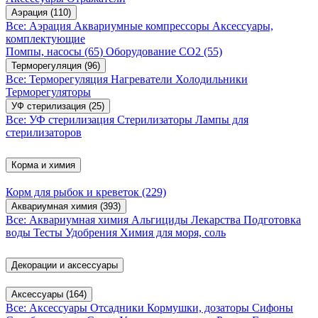
Аэрация
(110)
Все: Аэрация
Аквариумные компрессоры
Аксессуары,
комплектующие
Помпы, насосы
(65)
Оборудование CO2
(55)
Терморегуляция
(96)
Все: Терморегуляция
Нагреватели
Холодильники
Терморегуляторы
УФ стерилизация
(25)
Все: УФ стерилизация
Стерилизаторы
Лампы для
стерилизаторов
Корма и химия
Корм для рыбок и креветок
(229)
Аквариумная химия
(393)
Все: Аквариумная химия
Альгициды
Лекарства
Подготовка
воды
Тесты
Удобрения
Химия для моря, соль
Декорации и аксессуары
Аксессуары
(164)
Все: Аксессуары
Отсадники
Кормушки, дозаторы
Сифоны