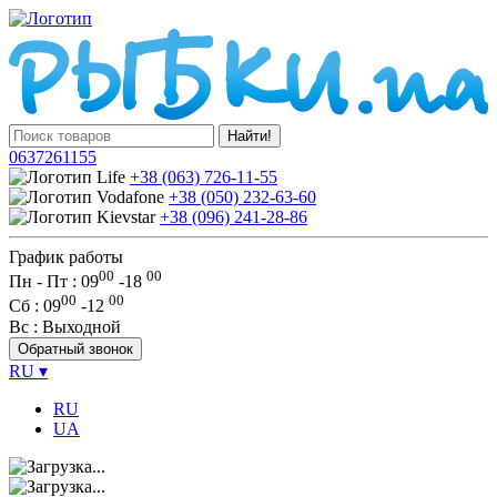
Найти!
0637261155
+38 (063) 726-11-55
+38 (050) 232-63-60
+38 (096) 241-28-86
График работы
00
00
Пн - Пт : 09
-
18
00
00
Сб
: 09
-
12
Вс
: Выходной
Обратный звонок
RU
▾
RU
UA