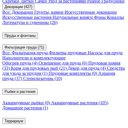
Скребки, щетки
Сачки
Уход за растениями
Разное
Градусники
Декорации
(427)
Все: Декорации
Грунты, камни
Искусственные декорации
Искусственные растения
Натуральные коряги
Фоны
Кораллы
Литература и сувениры
(26)
Пруды и фонтаны
Фильтрация пруда
(71)
Все: Фильтрация пруда
Фильтры прудовые
Насосы для пруда
Наполнители и комплектующие
Обогрев пруда
(4)
Освещение для пруда
(6)
Прудовая химия
(33)
Корм для прудовых рыб
(21)
Декор для пруда
(4)
Средства
для ухода за прудом
(1)
Прудовые комплекты
(0)
Аэрация
пруда
(37)
Стерилизаторы
(10)
Рыбки и растения
Аквариумные рыбки
(0)
Аквариумные растения
(105)
Домашние растения
(1)
Террариум