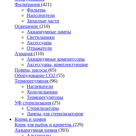
Фильтрация
(421)
Фильтры
Наполнители
Запасные части
Освещение
(210)
Аквариумные лампы
Светильники
Аксессуары
Отражатели
Аэрация
(110)
Аквариумные компрессоры
Аксессуары, комплектующие
Помпы, насосы
(65)
Оборудование CO2
(55)
Терморегуляция
(96)
Нагреватели
Холодильники
Терморегуляторы
УФ стерилизация
(25)
Стерилизаторы
Лампы для стерилизаторов
Корма и химия
Корм для рыбок и креветок
(229)
Аквариумная химия
(393)
Альгициды