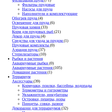
Фильтрация пруда
(71)
Фильтры прудовые
Насосы для пруда
Наполнители и комплектующие
Обогрев пруда
(4)
Освещение для пруда
(6)
Прудовая химия
(33)
Корм для прудовых рыб
(21)
Декор для пруда
(4)
Средства для ухода за прудом
(1)
Прудовые комплекты
(0)
Аэрация пруда
(37)
Стерилизаторы
(10)
Рыбки и растения
Аквариумные рыбки
(0)
Аквариумные растения
(105)
Домашние растения
(1)
Террариум
Аксессуары
(39)
Кормушки, поилки, бассейны, водопады
Термометры и гигрометры
Увлажнители, инкубаторы
Островки, пещеры, норы
Пинцеты, совки, разное
Декорации для террариумов
(32)