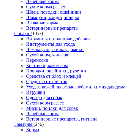
Лечебные корма
Сухие корма развес
Шлеи, поводки, ошейники
Шампуни, кондиционеры
Влажные корма
Ветеринарные препараты
Собаки
(1057)
Витамины и полезные добавки
Инструменты для ухода
Лежаки, подстилки, домики
Сухой корм, консервы
Переноски
Косточки, лакомства
Поводки, ошейники, рулетки
Средства от блох и клещей
Средства от глистов
Уход за кожей, шерстью, зубами, химия для дома
Игрушки
Одежда для собак
Сухой корм развес
Миски, поилки для собак
Лечебные корма
Ветеринарные препараты, гигиена
Грызуны
(246)
Корма