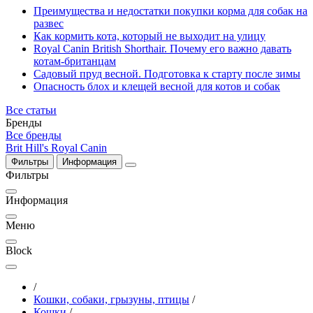
Преимущества и недостатки покупки корма для собак на
развес
Как кормить кота, который не выходит на улицу
Royal Canin British Shorthair. Почему его важно давать
котам-британцам
Садовый пруд весной. Подготовка к старту после зимы
Опасность блох и клещей весной для котов и собак
Все статьи
Бренды
Все бренды
Brit
Hill's
Royal Canin
Фильтры
Информация
Фильтры
Информация
Меню
Block
/
Кошки, собаки, грызуны, птицы
/
Кошки
/