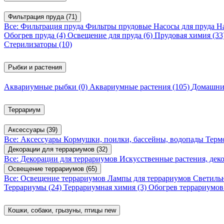
Фильтрация пруда
(71)
Все: Фильтрация пруда
Фильтры прудовые
Насосы для пруда
Н
Обогрев пруда
(4)
Освещение для пруда
(6)
Прудовая химия
(33
Стерилизаторы
(10)
Рыбки и растения
Аквариумные рыбки
(0)
Аквариумные растения
(105)
Домашни
Террариум
Аксессуары
(39)
Все: Аксессуары
Кормушки, поилки, бассейны, водопады
Терм
Декорации для террариумов
(32)
Все: Декорации для террариумов
Искусственные растения, де
Освещение террариумов
(65)
Все: Освещение террариумов
Лампы для террариумов
Светиль
Террариумы
(24)
Террариумная химия
(3)
Обогрев террариумо
Кошки, собаки, грызуны, птицы
new