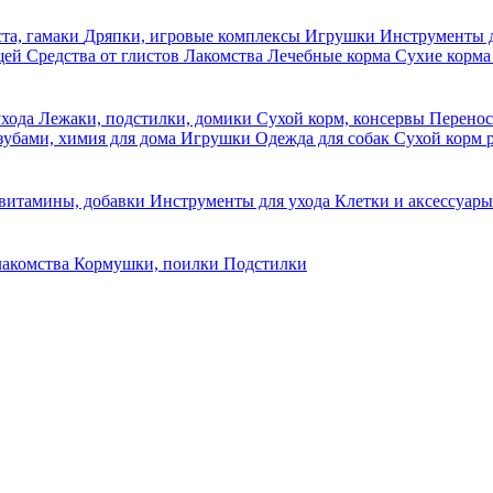
та, гамаки
Дряпки, игровые комплексы
Игрушки
Инструменты 
ещей
Средства от глистов
Лакомства
Лечебные корма
Сухие корма
ухода
Лежаки, подстилки, домики
Сухой корм, консервы
Перено
 зубами, химия для дома
Игрушки
Одежда для собак
Сухой корм 
 витамины, добавки
Инструменты для ухода
Клетки и аксессуар
лакомства
Кормушки, поилки
Подстилки