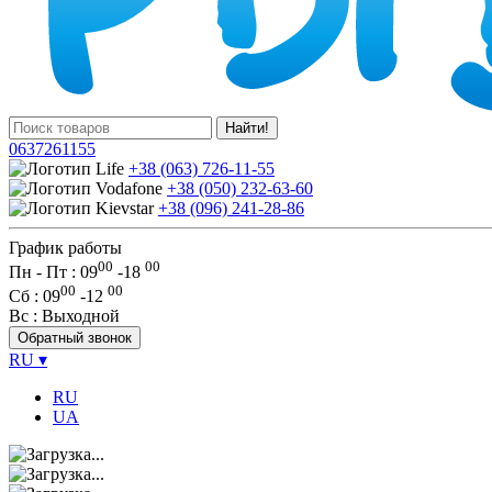
Найти!
0637261155
+38 (063) 726-11-55
+38 (050) 232-63-60
+38 (096) 241-28-86
График работы
00
00
Пн - Пт : 09
-
18
00
00
Сб
: 09
-
12
Вс
: Выходной
Обратный звонок
RU
▾
RU
UA