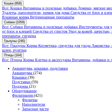
Кошки
(858)
Все: Кошки
Витамины и полезные добавки
Домики, мягкие мес
Туалеты, наполнители, химия для дома
Средства от блох и кл
Влажные корма
Ветеринарные препараты
Собаки
(1059)
Все: Собаки
Витамины и полезные добавки
Инструменты для 
от блох и клещей
Средства от глистов
Уход за кожей, шерстью,
препараты, гигиена
Грызуны
(246)
Все: Грызуны
Корма
Косметика, средства для ухода
Лакомства,
шлеи, рулетки
Птицы
(164)
Все: Птицы
Корма
Клетки и аксессуары
Витамины, добавки и 
Аквариумы, крышки, подставки
Аквариумы
(274)
Крышки
(39)
Подставки
(59)
Поддоны
(21)
Оборудование
Фильтрация
(421)
Фильтры
Наполнители
Запасные части