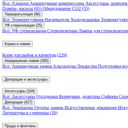
Все: Аэрация
Аквариумные компрессоры
Аксессуары, компле
Помпы, насосы
(65)
Оборудование CO2
(55)
Терморегуляция
(96)
Все: Терморегуляция
Нагреватели
Холодильники
Терморегуля
УФ стерилизация
(25)
Все: УФ стерилизация
Стерилизаторы
Лампы для стерилизатор
Корма и химия
Корм для рыбок и креветок
(229)
Аквариумная химия
(393)
Все: Аквариумная химия
Альгициды
Лекарства
Подготовка в
Декорации и аксессуары
Аксессуары
(164)
Все: Аксессуары
Отсадники
Кормушки, дозаторы
Сифоны
Скр
Декорации
(427)
Все: Декорации
Грунты, камни
Искусственные декорации
Иску
Литература и сувениры
(26)
Пруды и фонтаны