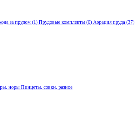
хода за прудом
(1)
Прудовые комплекты
(0)
Аэрация пруда
(37)
еры, норы
Пинцеты, совки, разное