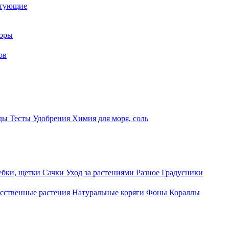
ктующие
торы
ов
оды
Тесты
Удобрения
Химия для моря, соль
ебки, щетки
Сачки
Уход за растениями
Разное
Градусники
сственные растения
Натуральные коряги
Фоны
Кораллы