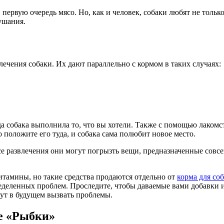
ервую очередь мясо. Но, как и человек, собаки любят не только 
ушания.
ечения собаки. Их дают параллельно с кормом в таких случаях:
да собака выполнила то, что вы хотели. Также с помощью лаком
о положите его туда, и собака сама полюбит новое место.
 развлечения они могут погрызть вещи, предназначенные совсем
итамины, но такие средства продаются отдельно от
корма для со
еделенных проблем. Проследите, чтобы даваемые вами добавки и
ут в будущем вызвать проблемы.
е «Рыбки»