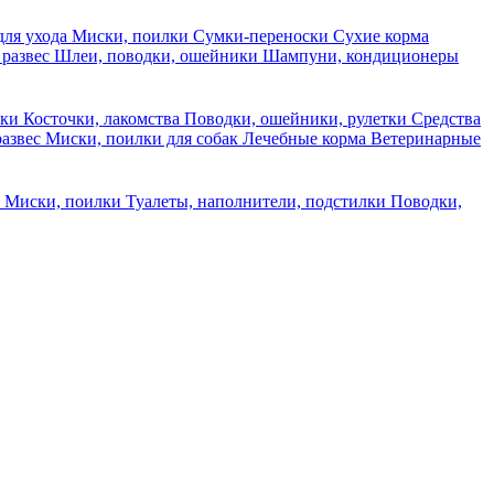
для ухода
Миски, поилки
Сумки-переноски
Сухие корма
 развес
Шлеи, поводки, ошейники
Шампуни, кондиционеры
ски
Косточки, лакомства
Поводки, ошейники, рулетки
Средства
развес
Миски, поилки для собак
Лечебные корма
Ветеринарные
ы
Миски, поилки
Туалеты, наполнители, подстилки
Поводки,