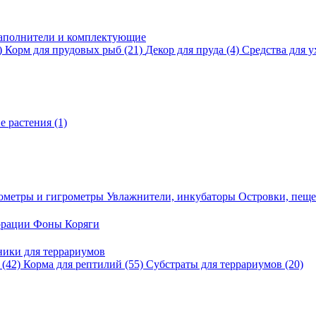
аполнители и комплектующие
)
Корм для прудовых рыб
(21)
Декор для пруда
(4)
Средства для у
е растения
(1)
ометры и гигрометры
Увлажнители, инкубаторы
Островки, пещ
корации
Фоны
Коряги
ники для террариумов
в
(42)
Корма для рептилий
(55)
Субстраты для террариумов
(20)