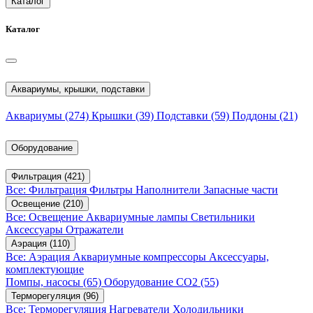
Каталог
Каталог
Аквариумы, крышки, подставки
Аквариумы
(274)
Крышки
(39)
Подставки
(59)
Поддоны
(21)
Оборудование
Фильтрация
(421)
Все: Фильтрация
Фильтры
Наполнители
Запасные части
Освещение
(210)
Все: Освещение
Аквариумные лампы
Светильники
Аксессуары
Отражатели
Аэрация
(110)
Все: Аэрация
Аквариумные компрессоры
Аксессуары,
комплектующие
Помпы, насосы
(65)
Оборудование CO2
(55)
Терморегуляция
(96)
Все: Терморегуляция
Нагреватели
Холодильники