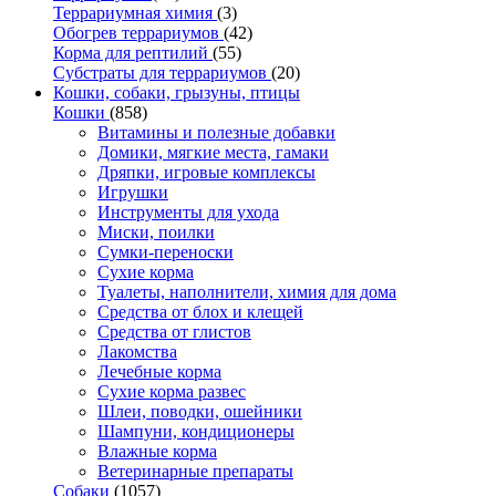
Террариумная химия
(3)
Обогрев террариумов
(42)
Корма для рептилий
(55)
Субстраты для террариумов
(20)
Кошки, собаки, грызуны, птицы
Кошки
(858)
Витамины и полезные добавки
Домики, мягкие места, гамаки
Дряпки, игровые комплексы
Игрушки
Инструменты для ухода
Миски, поилки
Сумки-переноски
Сухие корма
Туалеты, наполнители, химия для дома
Средства от блох и клещей
Средства от глистов
Лакомства
Лечебные корма
Сухие корма развес
Шлеи, поводки, ошейники
Шампуни, кондиционеры
Влажные корма
Ветеринарные препараты
Собаки
(1057)