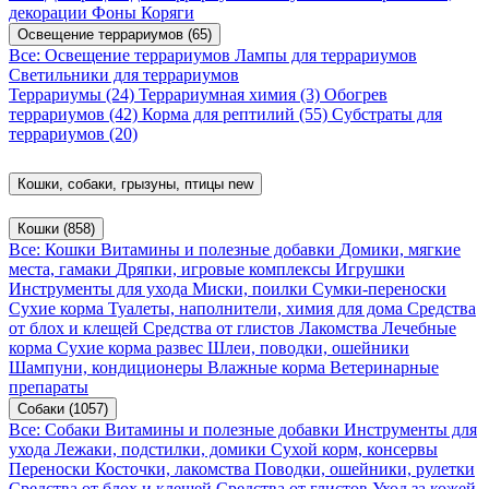
декорации
Фоны
Коряги
Освещение террариумов
(65)
Все: Освещение террариумов
Лампы для террариумов
Светильники для террариумов
Террариумы
(24)
Террариумная химия
(3)
Обогрев
террариумов
(42)
Корма для рептилий
(55)
Субстраты для
террариумов
(20)
Кошки, собаки, грызуны, птицы
new
Кошки
(858)
Все: Кошки
Витамины и полезные добавки
Домики, мягкие
места, гамаки
Дряпки, игровые комплексы
Игрушки
Инструменты для ухода
Миски, поилки
Сумки-переноски
Сухие корма
Туалеты, наполнители, химия для дома
Средства
от блох и клещей
Средства от глистов
Лакомства
Лечебные
корма
Сухие корма развес
Шлеи, поводки, ошейники
Шампуни, кондиционеры
Влажные корма
Ветеринарные
препараты
Собаки
(1057)
Все: Собаки
Витамины и полезные добавки
Инструменты для
ухода
Лежаки, подстилки, домики
Сухой корм, консервы
Переноски
Косточки, лакомства
Поводки, ошейники, рулетки
Средства от блох и клещей
Средства от глистов
Уход за кожей,