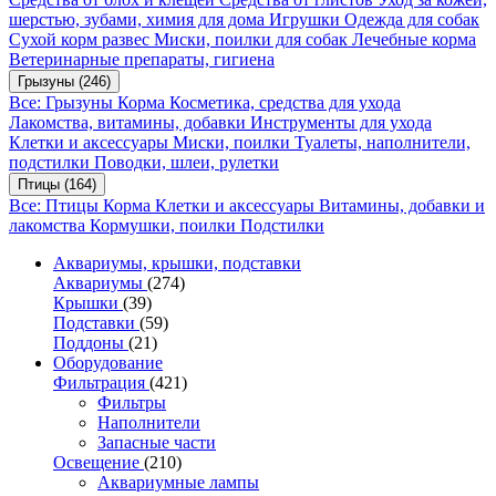
шерстью, зубами, химия для дома
Игрушки
Одежда для собак
Сухой корм развес
Миски, поилки для собак
Лечебные корма
Ветеринарные препараты, гигиена
Грызуны
(246)
Все: Грызуны
Корма
Косметика, средства для ухода
Лакомства, витамины, добавки
Инструменты для ухода
Клетки и аксессуары
Миски, поилки
Туалеты, наполнители,
подстилки
Поводки, шлеи, рулетки
Птицы
(164)
Все: Птицы
Корма
Клетки и аксессуары
Витамины, добавки и
лакомства
Кормушки, поилки
Подстилки
Аквариумы, крышки, подставки
Аквариумы
(274)
Крышки
(39)
Подставки
(59)
Поддоны
(21)
Оборудование
Фильтрация
(421)
Фильтры
Наполнители
Запасные части
Освещение
(210)
Аквариумные лампы