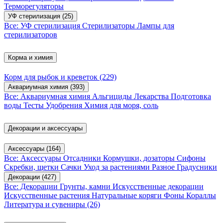
Терморегуляторы
УФ стерилизация
(25)
Все: УФ стерилизация
Стерилизаторы
Лампы для
стерилизаторов
Корма и химия
Корм для рыбок и креветок
(229)
Аквариумная химия
(393)
Все: Аквариумная химия
Альгициды
Лекарства
Подготовка
воды
Тесты
Удобрения
Химия для моря, соль
Декорации и аксессуары
Аксессуары
(164)
Все: Аксессуары
Отсадники
Кормушки, дозаторы
Сифоны
Скребки, щетки
Сачки
Уход за растениями
Разное
Градусники
Декорации
(427)
Все: Декорации
Грунты, камни
Искусственные декорации
Искусственные растения
Натуральные коряги
Фоны
Кораллы
Литература и сувениры
(26)