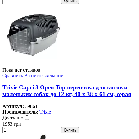
Купить
Пока нет отзывов
Сравнить
В список желаний
Trixie Capri 3 Open Top переноска для котов и
маленьких собак до 12 кг, 40 x 38 x 61 см, серая
Артикул:
39861
Производитель:
Trixie
Доступно ⓘ
1953
грн
Купить