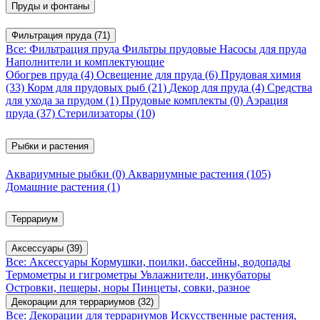
Пруды и фонтаны
Фильтрация пруда
(71)
Все: Фильтрация пруда
Фильтры прудовые
Насосы для пруда
Наполнители и комплектующие
Обогрев пруда
(4)
Освещение для пруда
(6)
Прудовая химия
(33)
Корм для прудовых рыб
(21)
Декор для пруда
(4)
Средства
для ухода за прудом
(1)
Прудовые комплекты
(0)
Аэрация
пруда
(37)
Стерилизаторы
(10)
Рыбки и растения
Аквариумные рыбки
(0)
Аквариумные растения
(105)
Домашние растения
(1)
Террариум
Аксессуары
(39)
Все: Аксессуары
Кормушки, поилки, бассейны, водопады
Термометры и гигрометры
Увлажнители, инкубаторы
Островки, пещеры, норы
Пинцеты, совки, разное
Декорации для террариумов
(32)
Все: Декорации для террариумов
Искусственные растения,