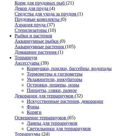
Корм для прудовых рыб
(21)
Декор для пруда
(4)
Средства для ухода за прудом
(1)
Прудовые комплекты
(0)
Аэрация пруда
(37)
Стерилизаторы
(10)
Рыбки и растения
Аквариумные рыбки
(0)
Аквариумные растения
(105)
Домашние растения
(1)
Террариум
Аксессуары
(39)
Кормушки, поилки, бассейны, водопады
Термометры и гигрометры
Увлажнители, инкубаторы
Островки, пещеры, норы
Пинцеты, совки, разное
Декорации для террариумов
(32)
Искусственные растения, декорации
Фоны
Коряги
Освещение террариумов
(65)
Лампы для террариумов
Светильники для террариумов
Террариумы
(24)