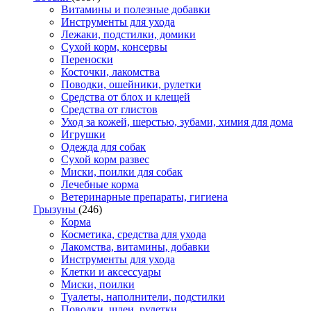
Витамины и полезные добавки
Инструменты для ухода
Лежаки, подстилки, домики
Сухой корм, консервы
Переноски
Косточки, лакомства
Поводки, ошейники, рулетки
Средства от блох и клещей
Средства от глистов
Уход за кожей, шерстью, зубами, химия для дома
Игрушки
Одежда для собак
Сухой корм развес
Миски, поилки для собак
Лечебные корма
Ветеринарные препараты, гигиена
Грызуны
(246)
Корма
Косметика, средства для ухода
Лакомства, витамины, добавки
Инструменты для ухода
Клетки и аксессуары
Миски, поилки
Туалеты, наполнители, подстилки
Поводки, шлеи, рулетки