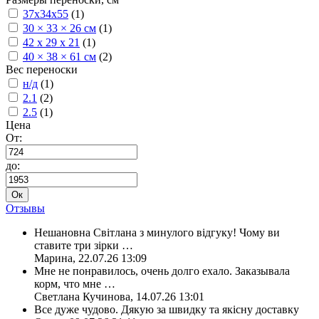
37х34х55
(1)
30 × 33 × 26 см
(1)
42 x 29 x 21
(1)
40 × 38 × 61 см
(2)
Вес переноски
н/д
(1)
2.1
(2)
2.5
(1)
Цена
От:
до:
Ок
Отзывы
Нешановна Світлана з минулого відгуку! Чому ви
ставите три зірки
…
Марина
,
22.07.26 13:09
Мне не понравилось, очень долго ехало. Заказывала
корм, что мне
…
Светлана Кучинова
,
14.07.26 13:01
Все дуже чудово. Дякую за швидку та якісну доставку