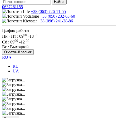
Найти!
0637261155
+38 (063) 726-11-55
+38 (050) 232-63-60
+38 (096) 241-28-86
График работы
00
00
Пн - Пт : 09
-
18
00
00
Сб
: 09
-
12
Вс
: Выходной
Обратный звонок
RU
▾
RU
UA