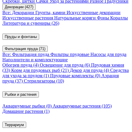
Скребки, щетки
Сачки
Уход за растениями
Разное
Градусники
Декорации
(427)
Все: Декорации
Грунты, камни
Искусственные декорации
Искусственные растения
Натуральные коряги
Фоны
Кораллы
Литература и сувениры
(26)
Пруды и фонтаны
Фильтрация пруда
(71)
Все: Фильтрация пруда
Фильтры прудовые
Насосы для пруда
Наполнители и комплектующие
Обогрев пруда
(4)
Освещение для пруда
(6)
Прудовая химия
(33)
Корм для прудовых рыб
(21)
Декор для пруда
(4)
Средства
для ухода за прудом
(1)
Прудовые комплекты
(0)
Аэрация
пруда
(37)
Стерилизаторы
(10)
Рыбки и растения
Аквариумные рыбки
(0)
Аквариумные растения
(105)
Домашние растения
(1)
Террариум