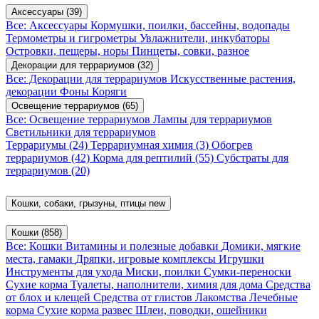
Аксессуары
(39)
Все: Аксессуары
Кормушки, поилки, бассейны, водопады
Термометры и гигрометры
Увлажнители, инкубаторы
Островки, пещеры, норы
Пинцеты, совки, разное
Декорации для террариумов
(32)
Все: Декорации для террариумов
Искусственные растения,
декорации
Фоны
Коряги
Освещение террариумов
(65)
Все: Освещение террариумов
Лампы для террариумов
Светильники для террариумов
Террариумы
(24)
Террариумная химия
(3)
Обогрев
террариумов
(42)
Корма для рептилий
(55)
Субстраты для
террариумов
(20)
Кошки, собаки, грызуны, птицы
new
Кошки
(858)
Все: Кошки
Витамины и полезные добавки
Домики, мягкие
места, гамаки
Дряпки, игровые комплексы
Игрушки
Инструменты для ухода
Миски, поилки
Сумки-переноски
Сухие корма
Туалеты, наполнители, химия для дома
Средства
от блох и клещей
Средства от глистов
Лакомства
Лечебные
корма
Сухие корма развес
Шлеи, поводки, ошейники