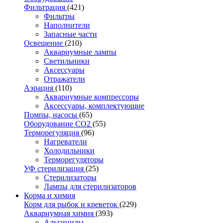
Фильтрация
(421)
Фильтры
Наполнители
Запасные части
Освещение
(210)
Аквариумные лампы
Светильники
Аксессуары
Отражатели
Аэрация
(110)
Аквариумные компрессоры
Аксессуары, комплектующие
Помпы, насосы
(65)
Оборудование CO2
(55)
Терморегуляция
(96)
Нагреватели
Холодильники
Терморегуляторы
УФ стерилизация
(25)
Стерилизаторы
Лампы для стерилизаторов
Корма и химия
Корм для рыбок и креветок
(229)
Аквариумная химия
(393)
Альгициды