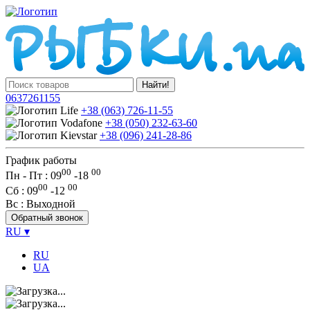
Найти!
0637261155
+38 (063) 726-11-55
+38 (050) 232-63-60
+38 (096) 241-28-86
График работы
00
00
Пн - Пт : 09
-
18
00
00
Сб
: 09
-
12
Вс
: Выходной
Обратный звонок
RU
▾
RU
UA