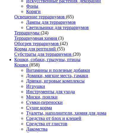
Искусственные растения, декорации
Фоны
Коряги
Освещение террариумов
(65)
Лампы для террариумов
Светильники для террариумов
Террариумы
(24)
Террариумная химия
(3)
Обогрев террариумов
(42)
Корма для рептилий
(55)
Субстраты для террариумов
(20)
Кошки, собаки, грызуны, птицы
Кошки
(858)
Витамины и полезные добавки
Домики, мягкие места, гамаки
Дряпки, игровые комплексы
Игрушки
Инструменты для ухода
Миски, поилки
Сумки-переноски
Сухие корма
Туалеты, наполнители, химия для дома
Средства от блох и клещей
Средства от глистов
Лакомства