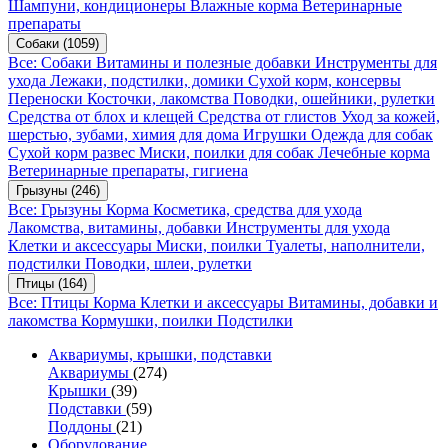
Шампуни, кондиционеры
Влажные корма
Ветеринарные
препараты
Собаки
(1059)
Все: Собаки
Витамины и полезные добавки
Инструменты для
ухода
Лежаки, подстилки, домики
Сухой корм, консервы
Переноски
Косточки, лакомства
Поводки, ошейники, рулетки
Средства от блох и клещей
Средства от глистов
Уход за кожей,
шерстью, зубами, химия для дома
Игрушки
Одежда для собак
Сухой корм развес
Миски, поилки для собак
Лечебные корма
Ветеринарные препараты, гигиена
Грызуны
(246)
Все: Грызуны
Корма
Косметика, средства для ухода
Лакомства, витамины, добавки
Инструменты для ухода
Клетки и аксессуары
Миски, поилки
Туалеты, наполнители,
подстилки
Поводки, шлеи, рулетки
Птицы
(164)
Все: Птицы
Корма
Клетки и аксессуары
Витамины, добавки и
лакомства
Кормушки, поилки
Подстилки
Аквариумы, крышки, подставки
Аквариумы
(274)
Крышки
(39)
Подставки
(59)
Поддоны
(21)
Оборудование