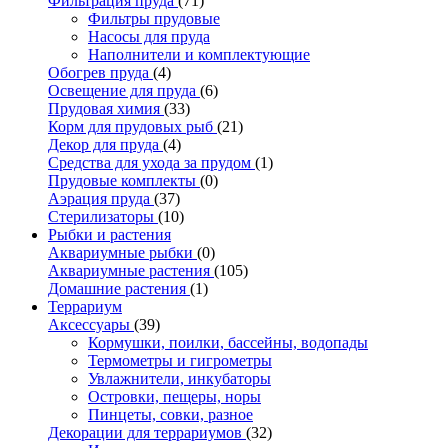
Фильтрация пруда
(71)
Фильтры прудовые
Насосы для пруда
Наполнители и комплектующие
Обогрев пруда
(4)
Освещение для пруда
(6)
Прудовая химия
(33)
Корм для прудовых рыб
(21)
Декор для пруда
(4)
Средства для ухода за прудом
(1)
Прудовые комплекты
(0)
Аэрация пруда
(37)
Стерилизаторы
(10)
Рыбки и растения
Аквариумные рыбки
(0)
Аквариумные растения
(105)
Домашние растения
(1)
Террариум
Аксессуары
(39)
Кормушки, поилки, бассейны, водопады
Термометры и гигрометры
Увлажнители, инкубаторы
Островки, пещеры, норы
Пинцеты, совки, разное
Декорации для террариумов
(32)