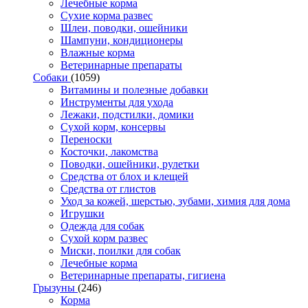
Лечебные корма
Сухие корма развес
Шлеи, поводки, ошейники
Шампуни, кондиционеры
Влажные корма
Ветеринарные препараты
Собаки
(1059)
Витамины и полезные добавки
Инструменты для ухода
Лежаки, подстилки, домики
Сухой корм, консервы
Переноски
Косточки, лакомства
Поводки, ошейники, рулетки
Средства от блох и клещей
Средства от глистов
Уход за кожей, шерстью, зубами, химия для дома
Игрушки
Одежда для собак
Сухой корм развес
Миски, поилки для собак
Лечебные корма
Ветеринарные препараты, гигиена
Грызуны
(246)
Корма