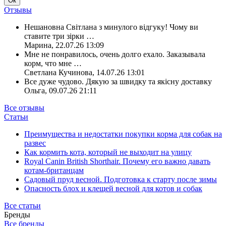
Ок
Отзывы
Нешановна Світлана з минулого відгуку! Чому ви
ставите три зірки
…
Марина
,
22.07.26 13:09
Мне не понравилось, очень долго ехало. Заказывала
корм, что мне
…
Светлана Кучинова
,
14.07.26 13:01
Все дуже чудово. Дякую за швидку та якісну доставку
Ольга
,
09.07.26 21:11
Все отзывы
Статьи
Преимущества и недостатки покупки корма для собак на
развес
Как кормить кота, который не выходит на улицу
Royal Canin British Shorthair. Почему его важно давать
котам-британцам
Садовый пруд весной. Подготовка к старту после зимы
Опасность блох и клещей весной для котов и собак
Все статьи
Бренды
Все бренды