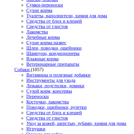
Сумки-переноски
Сухие корма
Туалеты, наполнители, химия для дома
Средства от блох и клещей
Средства от глистов
Лакомства
Лечебные корма
Сухие корма развес
Шлеи, поводки, ошейники
Шампуни, кондиционеры
Влажные корма
Ветеринарные препараты
Собаки
(1057)
Витамины и полезные добавки
Инструменты для ухода
Лежаки, подстилки, домики
Сухой корм, консервы
Переноски
Косточки, лакомства
Поводки, ошейники, рулетки
Средства от блох и клещей
Средства от глистов
Уход за кожей, шерстью, зубами, химия для дома
Игрушки