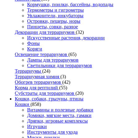
Кормушки, поилки, бассейны, водопады
Термометры и гигрометры
Увлажнители, инкубаторы
Островки, пещеры, норы
Пинцеты, совки, разное
Декорации для террариумов
(32)
Искусственные растения, декорации
Фоны
Коряги
Освещение террариумов
(65)
Лампы для террариумов
Светильники для террариумов
Террариумы
(24)
Террариумная химия
(3)
Обогрев террариумов
(42)
Корма для рептилий
(55)
Субстраты для террариумов
(20)
Кошки, собаки, грызуны, птицы
Кошки
(858)
Витамины и полезные добавки
Домики, мягкие места, гамаки
Дряпки, игровые комплексы
Игрушки
Инструменты для ухода
Миски, поилки