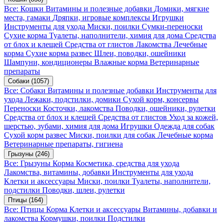
Все: Кошки
Витамины и полезные добавки
Домики, мягкие
места, гамаки
Дряпки, игровые комплексы
Игрушки
Инструменты для ухода
Миски, поилки
Сумки-переноски
Сухие корма
Туалеты, наполнители, химия для дома
Средства
от блох и клещей
Средства от глистов
Лакомства
Лечебные
корма
Сухие корма развес
Шлеи, поводки, ошейники
Шампуни, кондиционеры
Влажные корма
Ветеринарные
препараты
Собаки
(1057)
Все: Собаки
Витамины и полезные добавки
Инструменты для
ухода
Лежаки, подстилки, домики
Сухой корм, консервы
Переноски
Косточки, лакомства
Поводки, ошейники, рулетки
Средства от блох и клещей
Средства от глистов
Уход за кожей,
шерстью, зубами, химия для дома
Игрушки
Одежда для собак
Сухой корм развес
Миски, поилки для собак
Лечебные корма
Ветеринарные препараты, гигиена
Грызуны
(246)
Все: Грызуны
Корма
Косметика, средства для ухода
Лакомства, витамины, добавки
Инструменты для ухода
Клетки и аксессуары
Миски, поилки
Туалеты, наполнители,
подстилки
Поводки, шлеи, рулетки
Птицы
(164)
Все: Птицы
Корма
Клетки и аксессуары
Витамины, добавки и
лакомства
Кормушки, поилки
Подстилки