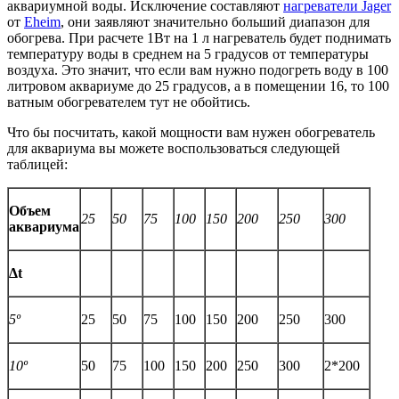
аквариумной воды. Исключение составляют
нагреватели Jager
от
Eheim
, они заявляют значительно больший диапазон для
обогрева. При расчете 1Вт на 1 л нагреватель будет поднимать
температуру воды в среднем на 5 градусов от температуры
воздуха. Это значит, что если вам нужно подогреть воду в 100
литровом аквариуме до 25 градусов, а в помещении 16, то 100
ватным обогревателем тут не обойтись.
Что бы посчитать, какой мощности вам нужен обогреватель
для аквариума вы можете воспользоваться следующей
таблицей:
Объем
25
50
75
100
150
200
250
300
аквариума
Δt
5º
25
50
75
100
150
200
250
300
10º
50
75
100
150
200
250
300
2*200