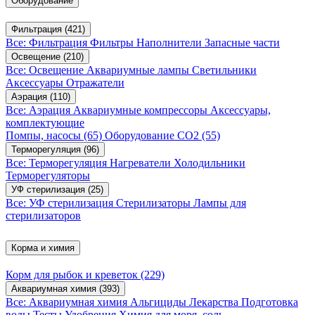
Оборудование
Фильтрация
(421)
Все: Фильтрация
Фильтры
Наполнители
Запасные части
Освещение
(210)
Все: Освещение
Аквариумные лампы
Светильники
Аксессуары
Отражатели
Аэрация
(110)
Все: Аэрация
Аквариумные компрессоры
Аксессуары,
комплектующие
Помпы, насосы
(65)
Оборудование CO2
(55)
Терморегуляция
(96)
Все: Терморегуляция
Нагреватели
Холодильники
Терморегуляторы
УФ стерилизация
(25)
Все: УФ стерилизация
Стерилизаторы
Лампы для
стерилизаторов
Корма и химия
Корм для рыбок и креветок
(229)
Аквариумная химия
(393)
Все: Аквариумная химия
Альгициды
Лекарства
Подготовка
воды
Тесты
Удобрения
Химия для моря, соль