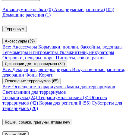
Аквариумные рыбки
(0)
Аквариумные растения
(105)
Домашние растения
(1)
Террариум
Аксессуары
(39)
Все: Аксессуары
Кормушки, поилки, бассейны, водопады
Термометры и гигрометры
Увлажнители, инкубаторы
Островки, пещеры, норы
Пинцеты, совки, разное
Декорации для террариумов
(32)
Все: Декорации для террариумов
Искусственные растения,
декорации
Фоны
Коряги
Освещение террариумов
(65)
Все: Освещение террариумов
Лампы для террариумов
Светильники для террариумов
Террариумы
(24)
Террариумная химия
(3)
Обогрев
террариумов
(42)
Корма для рептилий
(55)
Субстраты для
террариумов
(20)
Кошки, собаки, грызуны, птицы
new
Кошки
(858)