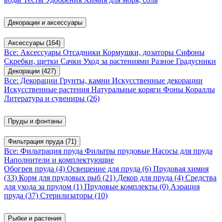
Декорации и аксессуары
Аксессуары
(164)
Все: Аксессуары
Отсадники
Кормушки, дозаторы
Сифоны
Скребки, щетки
Сачки
Уход за растениями
Разное
Градусники
Декорации
(427)
Все: Декорации
Грунты, камни
Искусственные декорации
Искусственные растения
Натуральные коряги
Фоны
Кораллы
Литература и сувениры
(26)
Пруды и фонтаны
Фильтрация пруда
(71)
Все: Фильтрация пруда
Фильтры прудовые
Насосы для пруда
Наполнители и комплектующие
Обогрев пруда
(4)
Освещение для пруда
(6)
Прудовая химия
(33)
Корм для прудовых рыб
(21)
Декор для пруда
(4)
Средства
для ухода за прудом
(1)
Прудовые комплекты
(0)
Аэрация
пруда
(37)
Стерилизаторы
(10)
Рыбки и растения