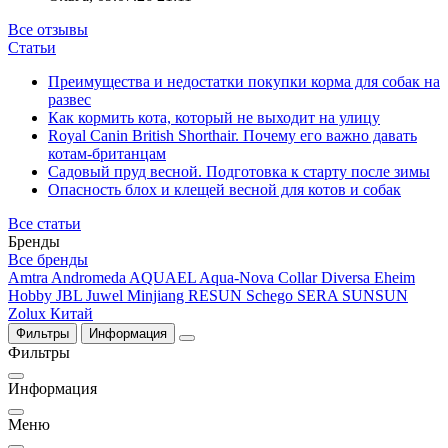
Все отзывы
Статьи
Преимущества и недостатки покупки корма для собак на
развес
Как кормить кота, который не выходит на улицу
Royal Canin British Shorthair. Почему его важно давать
котам-британцам
Садовый пруд весной. Подготовка к старту после зимы
Опасность блох и клещей весной для котов и собак
Все статьи
Бренды
Все бренды
Amtra
Andromeda
AQUAEL
Aqua-Nova
Collar
Diversa
Eheim
Hobby
JBL
Juwel
Minjiang
RESUN
Schego
SERA
SUNSUN
Zolux
Китай
Фильтры
Информация
Фильтры
Информация
Меню