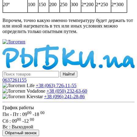
20º
100
150
200
250
300
2*200
2*250
2*300
Впрочем, точно какую именно температуру будет держать тот
или иной нагреватель в тех или иных условиях можно
определить только опытным путем.
Найти!
0637261155
+38 (063) 726-11-55
+38 (050) 232-63-60
+38 (096) 241-28-86
График работы
00
00
Пн - Пт : 09
-
18
00
00
Сб
: 09
-
12
Вс
: Выходной
Обратный звонок