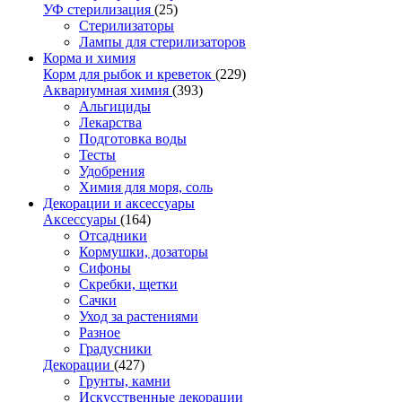
УФ стерилизация
(25)
Стерилизаторы
Лампы для стерилизаторов
Корма и химия
Корм для рыбок и креветок
(229)
Аквариумная химия
(393)
Альгициды
Лекарства
Подготовка воды
Тесты
Удобрения
Химия для моря, соль
Декорации и аксессуары
Аксессуары
(164)
Отсадники
Кормушки, дозаторы
Сифоны
Скребки, щетки
Сачки
Уход за растениями
Разное
Градусники
Декорации
(427)
Грунты, камни
Искусственные декорации