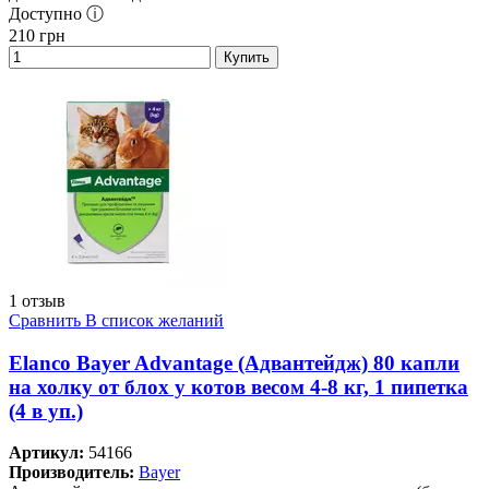
Доступно ⓘ
210
грн
Купить
1 отзыв
Сравнить
В список желаний
Elanco Bayer Advantage (Адвантейдж) 80 капли
на холку от блох у котов весом 4-8 кг, 1 пипетка
(4 в уп.)
Артикул:
54166
Производитель:
Bayer