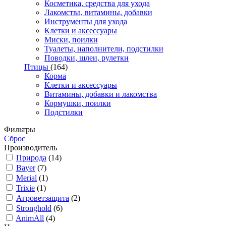
Косметика, средства для ухода
Лакомства, витамины, добавки
Инструменты для ухода
Клетки и аксессуары
Миски, поилки
Туалеты, наполнители, подстилки
Поводки, шлеи, рулетки
Птицы
(164)
Корма
Клетки и аксессуары
Витамины, добавки и лакомства
Кормушки, поилки
Подстилки
Фильтры
Сброс
Производитель
Природа
(14)
Bayer
(7)
Merial
(1)
Trixie
(1)
Агроветзащита
(2)
Stronghold
(6)
AnimAll
(4)