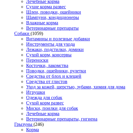
Лечебные корма
Сухие корма развес
Шлеи, поводки, ошейники
Шампуни, кондиционеры
Влажные корма
Ветеринарные препараты
Собаки
(1059)
Витамины и полезные добавки
Инструменты для ухода
Лежаки, подстилки, домики
Сухой корм, консервы
Переноски
Косточки, лакомства
Поводки, ошейники, рулетки
Средства от блох и клещей
Средства от глистов
Уход за кожей, шерстью, зубами, химия для дома
Игрушки
Одежда для собак
Сухой корм развес
Миски, поилки для собак
Лечебные корма
Ветеринарные препараты, гигиена
Грызуны
(246)
Корма