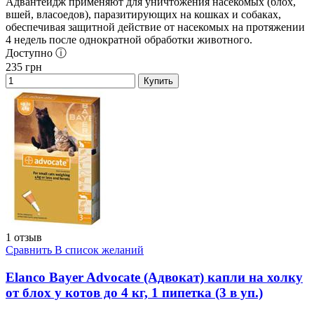
Адвантейдж применяют для уничтожения насекомых (блох,
вшей, власоедов), паразитирующих на кошках и собаках,
обеспечивая защитной действие от насекомых на протяжении
4 недель после однократной обработки животного.
Доступно ⓘ
235
грн
Купить
1 отзыв
Сравнить
В список желаний
Elanco Bayer Advocate (Адвокат) капли на холку
от блох у котов до 4 кг, 1 пипетка (3 в уп.)