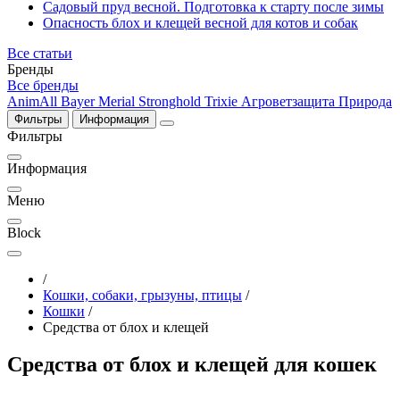
Садовый пруд весной. Подготовка к старту после зимы
Опасность блох и клещей весной для котов и собак
Все статьи
Бренды
Все бренды
AnimAll
Bayer
Merial
Stronghold
Trixie
Агроветзащита
Природа
Фильтры
Информация
Фильтры
Информация
Меню
Block
/
Кошки, собаки, грызуны, птицы
/
Кошки
/
Средства от блох и клещей
Средства от блох и клещей для кошек