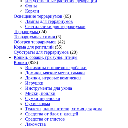
Искусственные растения, декорации
Фоны
Коряги
Освещение террариумов
(65)
Лампы для террариумов
Светильники для террариумов
Террариумы
(24)
Террариумная химия
(3)
Обогрев террариумов
(42)
Корма для рептилий
(55)
Субстраты для террариумов
(20)
Кошки, собаки, грызуны, птицы
Кошки
(858)
Витамины и полезные добавки
Домики, мягкие места, гамаки
Дряпки, игровые комплексы
Игрушки
Инструменты для ухода
Миски, поилки
Сумки-переноски
Сухие корма
Туалеты, наполнители, химия для дома
Средства от блох и клещей
Средства от глистов
Лакомства