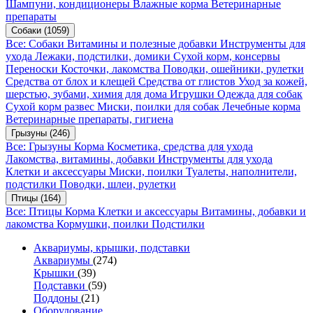
Шампуни, кондиционеры
Влажные корма
Ветеринарные
препараты
Собаки
(1059)
Все: Собаки
Витамины и полезные добавки
Инструменты для
ухода
Лежаки, подстилки, домики
Сухой корм, консервы
Переноски
Косточки, лакомства
Поводки, ошейники, рулетки
Средства от блох и клещей
Средства от глистов
Уход за кожей,
шерстью, зубами, химия для дома
Игрушки
Одежда для собак
Сухой корм развес
Миски, поилки для собак
Лечебные корма
Ветеринарные препараты, гигиена
Грызуны
(246)
Все: Грызуны
Корма
Косметика, средства для ухода
Лакомства, витамины, добавки
Инструменты для ухода
Клетки и аксессуары
Миски, поилки
Туалеты, наполнители,
подстилки
Поводки, шлеи, рулетки
Птицы
(164)
Все: Птицы
Корма
Клетки и аксессуары
Витамины, добавки и
лакомства
Кормушки, поилки
Подстилки
Аквариумы, крышки, подставки
Аквариумы
(274)
Крышки
(39)
Подставки
(59)
Поддоны
(21)
Оборудование