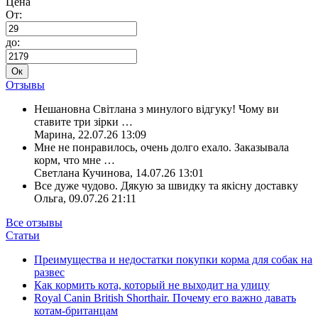
Цена
От:
до:
Ок
Отзывы
Нешановна Світлана з минулого відгуку! Чому ви
ставите три зірки
…
Марина
,
22.07.26 13:09
Мне не понравилось, очень долго ехало. Заказывала
корм, что мне
…
Светлана Кучинова
,
14.07.26 13:01
Все дуже чудово. Дякую за швидку та якісну доставку
Ольга
,
09.07.26 21:11
Все отзывы
Статьи
Преимущества и недостатки покупки корма для собак на
развес
Как кормить кота, который не выходит на улицу
Royal Canin British Shorthair. Почему его важно давать
котам-британцам