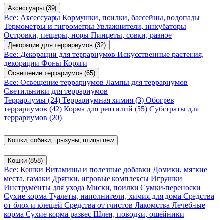
Аксессуары
(39)
Все: Аксессуары
Кормушки, поилки, бассейны, водопады
Термометры и гигрометры
Увлажнители, инкубаторы
Островки, пещеры, норы
Пинцеты, совки, разное
Декорации для террариумов
(32)
Все: Декорации для террариумов
Искусственные растения,
декорации
Фоны
Коряги
Освещение террариумов
(65)
Все: Освещение террариумов
Лампы для террариумов
Светильники для террариумов
Террариумы
(24)
Террариумная химия
(3)
Обогрев
террариумов
(42)
Корма для рептилий
(55)
Субстраты для
террариумов
(20)
Кошки, собаки, грызуны, птицы
new
Кошки
(858)
Все: Кошки
Витамины и полезные добавки
Домики, мягкие
места, гамаки
Дряпки, игровые комплексы
Игрушки
Инструменты для ухода
Миски, поилки
Сумки-переноски
Сухие корма
Туалеты, наполнители, химия для дома
Средства
от блох и клещей
Средства от глистов
Лакомства
Лечебные
корма
Сухие корма развес
Шлеи, поводки, ошейники