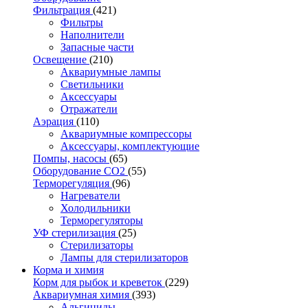
Фильтрация
(421)
Фильтры
Наполнители
Запасные части
Освещение
(210)
Аквариумные лампы
Светильники
Аксессуары
Отражатели
Аэрация
(110)
Аквариумные компрессоры
Аксессуары, комплектующие
Помпы, насосы
(65)
Оборудование CO2
(55)
Терморегуляция
(96)
Нагреватели
Холодильники
Терморегуляторы
УФ стерилизация
(25)
Стерилизаторы
Лампы для стерилизаторов
Корма и химия
Корм для рыбок и креветок
(229)
Аквариумная химия
(393)
Альгициды