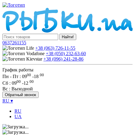
Найти!
0637261155
+38 (063) 726-11-55
+38 (050) 232-63-60
+38 (096) 241-28-86
График работы
00
00
Пн - Пт : 09
-
18
00
00
Сб
: 09
-
12
Вс
: Выходной
Обратный звонок
RU
▾
RU
UA