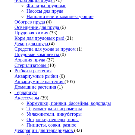
Фильтрация пруда
(71)
Фильтры прудовые
Насосы для пруда
Наполнители и комплектующие
Обогрев пруда
(4)
Освещение для пруда
(6)
Прудовая химия
(33)
Корм для прудовых рыб
(21)
Декор для пруда
(4)
Средства для ухода за прудом
(1)
Прудовые комплекты
(0)
Аэрация пруда
(37)
Стерилизаторы
(10)
Рыбки и растения
Аквариумные рыбки
(0)
Аквариумные растения
(105)
Домашние растения
(1)
Террариум
Аксессуары
(39)
Кормушки, поилки, бассейны, водопады
Термометры и гигрометры
Увлажнители, инкубаторы
Островки, пещеры, норы
Пинцеты, совки, разное
Декорации для террариумов
(32)