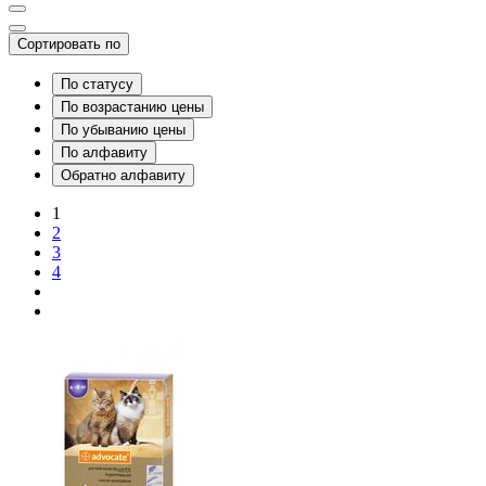
Сортировать по
По статусу
По возрастанию цены
По убыванию цены
По алфавиту
Обратно алфавиту
1
2
3
4