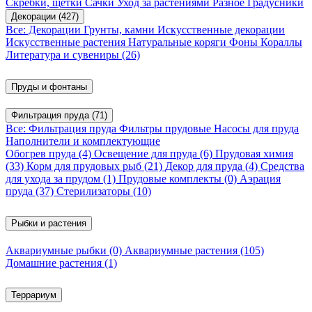
Скребки, щетки
Сачки
Уход за растениями
Разное
Градусники
Декорации
(427)
Все: Декорации
Грунты, камни
Искусственные декорации
Искусственные растения
Натуральные коряги
Фоны
Кораллы
Литература и сувениры
(26)
Пруды и фонтаны
Фильтрация пруда
(71)
Все: Фильтрация пруда
Фильтры прудовые
Насосы для пруда
Наполнители и комплектующие
Обогрев пруда
(4)
Освещение для пруда
(6)
Прудовая химия
(33)
Корм для прудовых рыб
(21)
Декор для пруда
(4)
Средства
для ухода за прудом
(1)
Прудовые комплекты
(0)
Аэрация
пруда
(37)
Стерилизаторы
(10)
Рыбки и растения
Аквариумные рыбки
(0)
Аквариумные растения
(105)
Домашние растения
(1)
Террариум