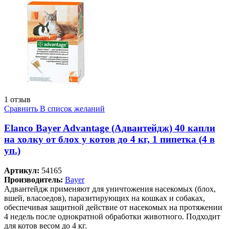
1 отзыв
Сравнить
В список желаний
Elanco Bayer Advantage (Адвантейдж) 40 капли
на холку от блох у котов до 4 кг, 1 пипетка (4 в
уп.)
Артикул:
54165
Производитель:
Bayer
Адвантейдж применяют для уничтожения насекомых (блох,
вшей, власоедов), паразитирующих на кошках и собаках,
обеспечивая защитной действие от насекомых на протяжении
4 недель после однократной обработки животного. Подходит
для котов весом до 4 кг.