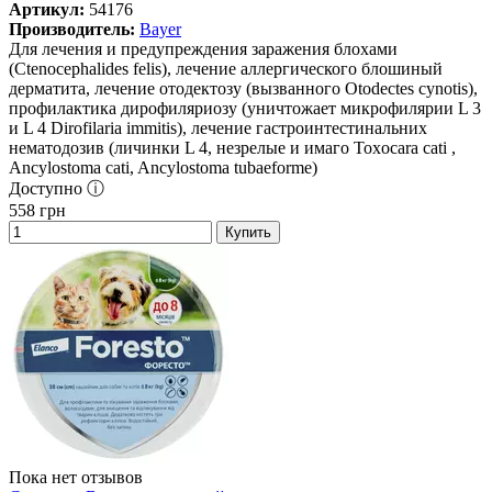
Артикул:
54176
Производитель:
Bayer
Для лечения и предупреждения заражения блохами
(Ctenocephalides felis), лечение аллергического блошиный
дерматита, лечение отодектозу (вызванного Otodectes cynotis),
профилактика дирофиляриозу (уничтожает микрофилярии L 3
и L 4 Dirofilaria immitis), лечение гастроинтестинальних
нематодозив (личинки L 4, незрелые и имаго Toxocara cati ,
Ancylostoma cati, Ancylostoma tubaeforme)
Доступно ⓘ
558
грн
Купить
Пока нет отзывов