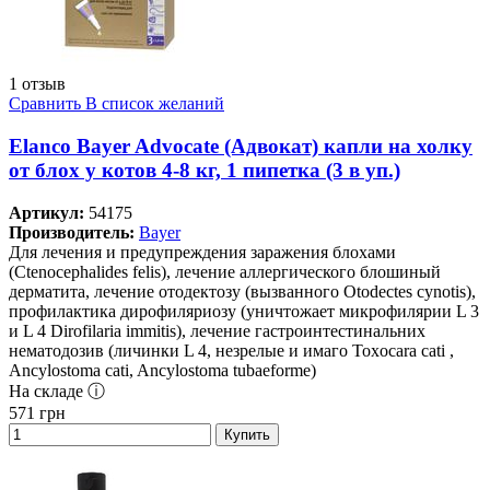
1 отзыв
Сравнить
В список желаний
Elanco Bayer Advocate (Адвокат) капли на холку
от блох у котов 4-8 кг, 1 пипетка (3 в уп.)
Артикул:
54175
Производитель:
Bayer
Для лечения и предупреждения заражения блохами
(Ctenocephalides felis), лечение аллергического блошиный
дерматита, лечение отодектозу (вызванного Otodectes cynotis),
профилактика дирофиляриозу (уничтожает микрофилярии L 3
и L 4 Dirofilaria immitis), лечение гастроинтестинальних
нематодозив (личинки L 4, незрелые и имаго Toxocara cati ,
Ancylostoma cati, Ancylostoma tubaeforme)
На складе ⓘ
571
грн
Купить