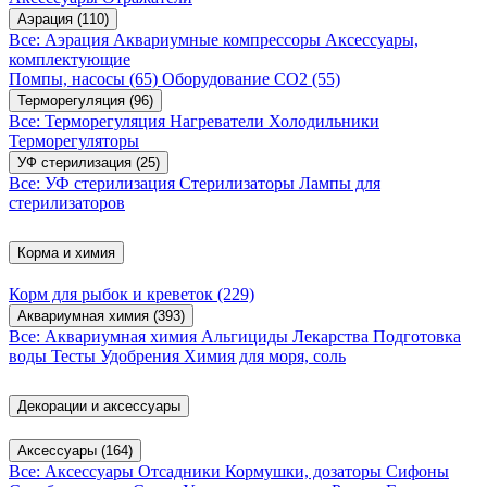
Аэрация
(110)
Все: Аэрация
Аквариумные компрессоры
Аксессуары,
комплектующие
Помпы, насосы
(65)
Оборудование CO2
(55)
Терморегуляция
(96)
Все: Терморегуляция
Нагреватели
Холодильники
Терморегуляторы
УФ стерилизация
(25)
Все: УФ стерилизация
Стерилизаторы
Лампы для
стерилизаторов
Корма и химия
Корм для рыбок и креветок
(229)
Аквариумная химия
(393)
Все: Аквариумная химия
Альгициды
Лекарства
Подготовка
воды
Тесты
Удобрения
Химия для моря, соль
Декорации и аксессуары
Аксессуары
(164)
Все: Аксессуары
Отсадники
Кормушки, дозаторы
Сифоны