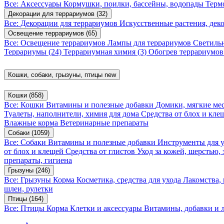
Все: Аксессуары
Кормушки, поилки, бассейны, водопады
Терм
Декорации для террариумов
(32)
Все: Декорации для террариумов
Искусственные растения, де
Освещение террариумов
(65)
Все: Освещение террариумов
Лампы для террариумов
Светиль
Террариумы
(24)
Террариумная химия
(3)
Обогрев террариумо
Кошки, собаки, грызуны, птицы
new
Кошки
(858)
Все: Кошки
Витамины и полезные добавки
Домики, мягкие мес
Туалеты, наполнители, химия для дома
Средства от блох и кл
Влажные корма
Ветеринарные препараты
Собаки
(1059)
Все: Собаки
Витамины и полезные добавки
Инструменты для 
от блох и клещей
Средства от глистов
Уход за кожей, шерстью,
препараты, гигиена
Грызуны
(246)
Все: Грызуны
Корма
Косметика, средства для ухода
Лакомства,
шлеи, рулетки
Птицы
(164)
Все: Птицы
Корма
Клетки и аксессуары
Витамины, добавки и 