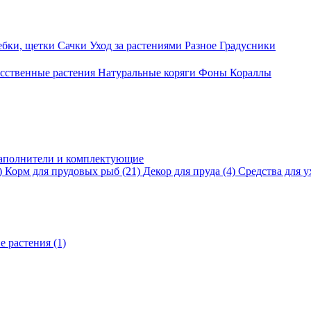
ебки, щетки
Сачки
Уход за растениями
Разное
Градусники
сственные растения
Натуральные коряги
Фоны
Кораллы
аполнители и комплектующие
)
Корм для прудовых рыб
(21)
Декор для пруда
(4)
Средства для у
е растения
(1)