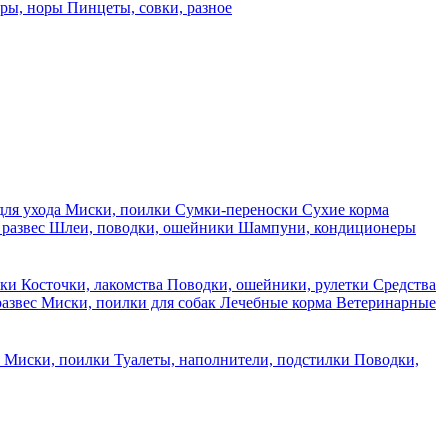
еры, норы
Пинцеты, совки, разное
для ухода
Миски, поилки
Сумки-переноски
Сухие корма
 развес
Шлеи, поводки, ошейники
Шампуни, кондиционеры
ски
Косточки, лакомства
Поводки, ошейники, рулетки
Средства
развес
Миски, поилки для собак
Лечебные корма
Ветеринарные
ы
Миски, поилки
Туалеты, наполнители, подстилки
Поводки,