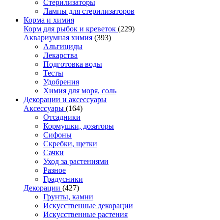
Стерилизаторы
Лампы для стерилизаторов
Корма и химия
Корм для рыбок и креветок
(229)
Аквариумная химия
(393)
Альгициды
Лекарства
Подготовка воды
Тесты
Удобрения
Химия для моря, соль
Декорации и аксессуары
Аксессуары
(164)
Отсадники
Кормушки, дозаторы
Сифоны
Скребки, щетки
Сачки
Уход за растениями
Разное
Градусники
Декорации
(427)
Грунты, камни
Искусственные декорации
Искусственные растения