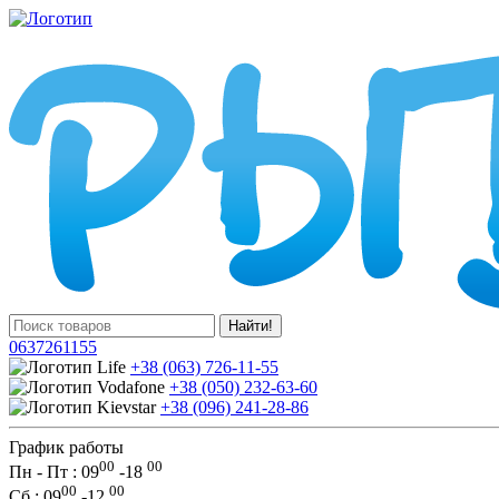
Найти!
0637261155
+38 (063) 726-11-55
+38 (050) 232-63-60
+38 (096) 241-28-86
График работы
00
00
Пн - Пт : 09
-
18
00
00
Сб
: 09
-
12