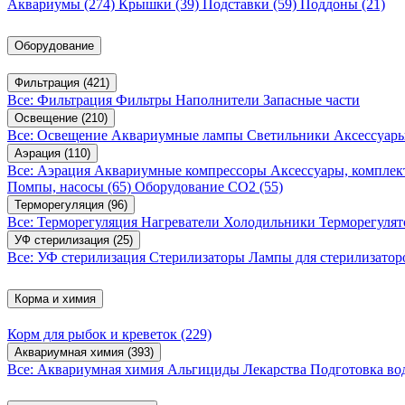
Аквариумы
(274)
Крышки
(39)
Подставки
(59)
Поддоны
(21)
Оборудование
Фильтрация
(421)
Все: Фильтрация
Фильтры
Наполнители
Запасные части
Освещение
(210)
Все: Освещение
Аквариумные лампы
Светильники
Аксессуар
Аэрация
(110)
Все: Аэрация
Аквариумные компрессоры
Аксессуары, компле
Помпы, насосы
(65)
Оборудование CO2
(55)
Терморегуляция
(96)
Все: Терморегуляция
Нагреватели
Холодильники
Терморегуля
УФ стерилизация
(25)
Все: УФ стерилизация
Стерилизаторы
Лампы для стерилизатор
Корма и химия
Корм для рыбок и креветок
(229)
Аквариумная химия
(393)
Все: Аквариумная химия
Альгициды
Лекарства
Подготовка в