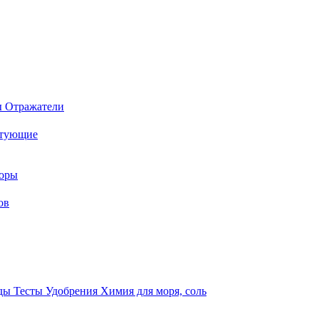
ы
Отражатели
ктующие
торы
ов
оды
Тесты
Удобрения
Химия для моря, соль