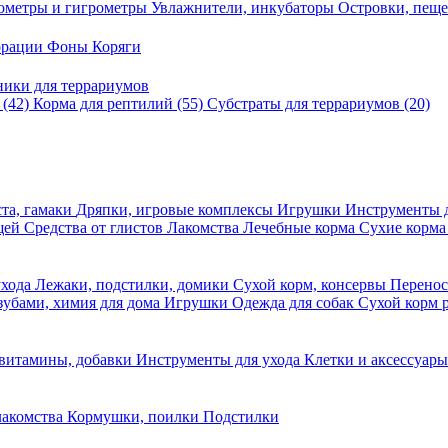
ометры и гигрометры
Увлажнители, инкубаторы
Островки, пещ
корации
Фоны
Коряги
ники для террариумов
в
(42)
Корма для рептилий
(55)
Субстраты для террариумов
(20)
та, гамаки
Дряпки, игровые комплексы
Игрушки
Инструменты 
ещей
Средства от глистов
Лакомства
Лечебные корма
Сухие корма
ухода
Лежаки, подстилки, домики
Сухой корм, консервы
Перено
 зубами, химия для дома
Игрушки
Одежда для собак
Сухой корм 
 витамины, добавки
Инструменты для ухода
Клетки и аксессуар
лакомства
Кормушки, поилки
Подстилки