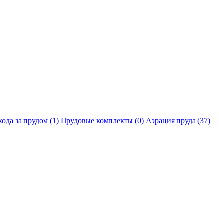
хода за прудом
(1)
Прудовые комплекты
(0)
Аэрация пруда
(37)