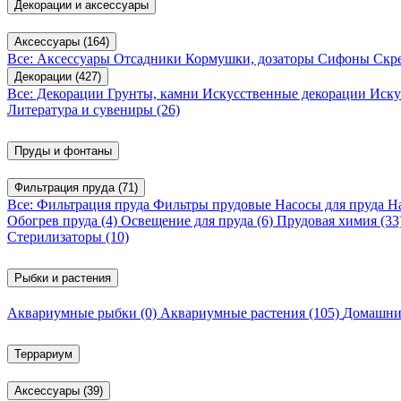
Декорации и аксессуары
Аксессуары
(164)
Все: Аксессуары
Отсадники
Кормушки, дозаторы
Сифоны
Скр
Декорации
(427)
Все: Декорации
Грунты, камни
Искусственные декорации
Иску
Литература и сувениры
(26)
Пруды и фонтаны
Фильтрация пруда
(71)
Все: Фильтрация пруда
Фильтры прудовые
Насосы для пруда
Н
Обогрев пруда
(4)
Освещение для пруда
(6)
Прудовая химия
(33
Стерилизаторы
(10)
Рыбки и растения
Аквариумные рыбки
(0)
Аквариумные растения
(105)
Домашни
Террариум
Аксессуары
(39)