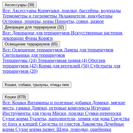
Аксессуары
(39)
Все: Аксессуары
Кормушки, поилки, бассейны, водопады
Термометры и гигрометры
Увлажнители, инкубаторы
Островки, пещеры, норы
Пинцеты, совки, разное
Декорации для террариумов
(32)
Все: Декорации для террариумов
Искусственные растения,
декорации
Фоны
Коряги
Освещение террариумов
(65)
Все: Освещение террариумов
Лампы для террариумов
Светильники для террариумов
Террариумы
(24)
Террариумная химия
(4)
Обогрев
террариумов
(42)
Корма для рептилий
(56)
Субстраты для
террариумов
(20)
Кошки, собаки, грызуны, птицы
new
Кошки
(879)
Все: Кошки
Витамины и полезные добавки
Домики, мягкие
места, гамаки
Дряпки, игровые комплексы
Игрушки
Инструменты для ухода
Миски, поилки
Сумки-переноски
Сухие корма
Туалеты, наполнители, химия для дома
Средства
от блох и клещей
Средства от глистов
Лакомства
Лечебные
корма
Сухие корма развес
Шлеи, поводки, ошейники