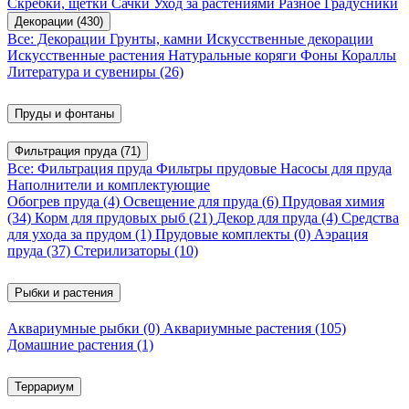
Скребки, щетки
Сачки
Уход за растениями
Разное
Градусники
Декорации
(430)
Все: Декорации
Грунты, камни
Искусственные декорации
Искусственные растения
Натуральные коряги
Фоны
Кораллы
Литература и сувениры
(26)
Пруды и фонтаны
Фильтрация пруда
(71)
Все: Фильтрация пруда
Фильтры прудовые
Насосы для пруда
Наполнители и комплектующие
Обогрев пруда
(4)
Освещение для пруда
(6)
Прудовая химия
(34)
Корм для прудовых рыб
(21)
Декор для пруда
(4)
Средства
для ухода за прудом
(1)
Прудовые комплекты
(0)
Аэрация
пруда
(37)
Стерилизаторы
(10)
Рыбки и растения
Аквариумные рыбки
(0)
Аквариумные растения
(105)
Домашние растения
(1)
Террариум