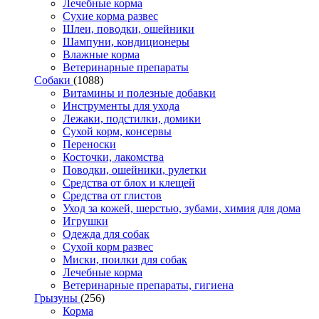
Лечебные корма
Сухие корма развес
Шлеи, поводки, ошейники
Шампуни, кондиционеры
Влажные корма
Ветеринарные препараты
Собаки
(1088)
Витамины и полезные добавки
Инструменты для ухода
Лежаки, подстилки, домики
Сухой корм, консервы
Переноски
Косточки, лакомства
Поводки, ошейники, рулетки
Средства от блох и клещей
Средства от глистов
Уход за кожей, шерстью, зубами, химия для дома
Игрушки
Одежда для собак
Сухой корм развес
Миски, поилки для собак
Лечебные корма
Ветеринарные препараты, гигиена
Грызуны
(256)
Корма