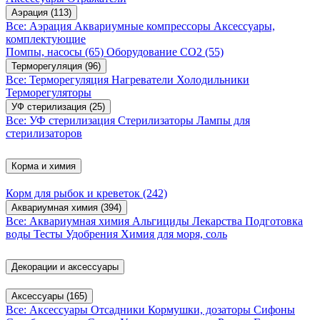
Аэрация
(113)
Все: Аэрация
Аквариумные компрессоры
Аксессуары,
комплектующие
Помпы, насосы
(65)
Оборудование CO2
(55)
Терморегуляция
(96)
Все: Терморегуляция
Нагреватели
Холодильники
Терморегуляторы
УФ стерилизация
(25)
Все: УФ стерилизация
Стерилизаторы
Лампы для
стерилизаторов
Корма и химия
Корм для рыбок и креветок
(242)
Аквариумная химия
(394)
Все: Аквариумная химия
Альгициды
Лекарства
Подготовка
воды
Тесты
Удобрения
Химия для моря, соль
Декорации и аксессуары
Аксессуары
(165)
Все: Аксессуары
Отсадники
Кормушки, дозаторы
Сифоны