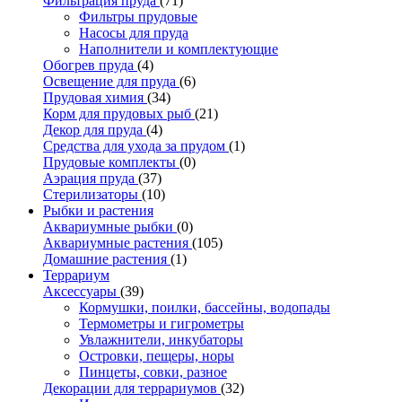
Фильтрация пруда
(71)
Фильтры прудовые
Насосы для пруда
Наполнители и комплектующие
Обогрев пруда
(4)
Освещение для пруда
(6)
Прудовая химия
(34)
Корм для прудовых рыб
(21)
Декор для пруда
(4)
Средства для ухода за прудом
(1)
Прудовые комплекты
(0)
Аэрация пруда
(37)
Стерилизаторы
(10)
Рыбки и растения
Аквариумные рыбки
(0)
Аквариумные растения
(105)
Домашние растения
(1)
Террариум
Аксессуары
(39)
Кормушки, поилки, бассейны, водопады
Термометры и гигрометры
Увлажнители, инкубаторы
Островки, пещеры, норы
Пинцеты, совки, разное
Декорации для террариумов
(32)