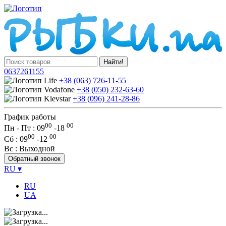
Найти!
0637261155
+38 (063) 726-11-55
+38 (050) 232-63-60
+38 (096) 241-28-86
График работы
00
00
Пн - Пт : 09
-
18
00
00
Сб
: 09
-
12
Вс
: Выходной
Обратный звонок
RU
▾
RU
UA