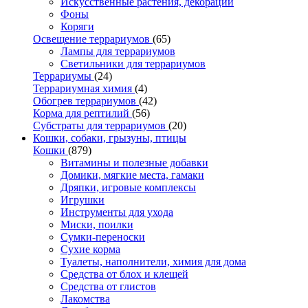
Искусственные растения, декорации
Фоны
Коряги
Освещение террариумов
(65)
Лампы для террариумов
Светильники для террариумов
Террариумы
(24)
Террариумная химия
(4)
Обогрев террариумов
(42)
Корма для рептилий
(56)
Субстраты для террариумов
(20)
Кошки, собаки, грызуны, птицы
Кошки
(879)
Витамины и полезные добавки
Домики, мягкие места, гамаки
Дряпки, игровые комплексы
Игрушки
Инструменты для ухода
Миски, поилки
Сумки-переноски
Сухие корма
Туалеты, наполнители, химия для дома
Средства от блох и клещей
Средства от глистов
Лакомства