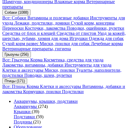
Шампуни, кондиционеры
Влажные корма
Ветеринарные
препараты
Собаки
(1088)
Все: Собаки
Витамины и полезные добавки
Инструменты для
ухода
Лежаки, подстилки, домики
Сухой корм, консервы
Переноски
Косточки, лакомства
Поводки, ошейники, рулетки
Средства от блох и клещей
Средства от глистов
Уход за кожей,
шерстью, зубами, химия для дома
Игрушки
Одежда для собак
Сухой корм развес
Миски, поилки для собак
Лечебные корма
Ветеринарные препараты, гигиена
Грызуны
(256)
Все: Грызуны
Корма
Косметика, средства для ухода
Лакомства, витамины, добавки
Инструменты для ухода
Клетки и аксессуары
Миски, поилки
Туалеты, наполнители,
подстилки
Поводки, шлеи, рулетки
Птицы
(171)
Все: Птицы
Корма
Клетки и аксессуары
Витамины, добавки и
лакомства
Кормушки, поилки
Подстилки
Аквариумы, крышки, подставки
Аквариумы
(274)
Крышки
(39)
Подставки
(59)
Поддоны
(21)
Оборудование