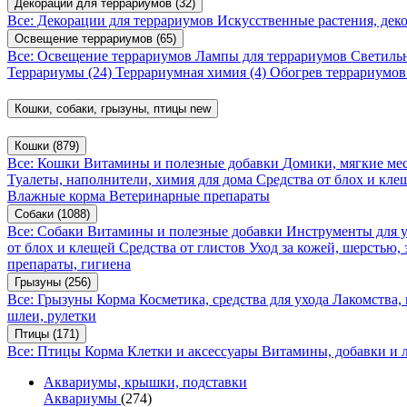
Декорации для террариумов
(32)
Все: Декорации для террариумов
Искусственные растения, де
Освещение террариумов
(65)
Все: Освещение террариумов
Лампы для террариумов
Светиль
Террариумы
(24)
Террариумная химия
(4)
Обогрев террариумо
Кошки, собаки, грызуны, птицы
new
Кошки
(879)
Все: Кошки
Витамины и полезные добавки
Домики, мягкие мес
Туалеты, наполнители, химия для дома
Средства от блох и кл
Влажные корма
Ветеринарные препараты
Собаки
(1088)
Все: Собаки
Витамины и полезные добавки
Инструменты для 
от блох и клещей
Средства от глистов
Уход за кожей, шерстью,
препараты, гигиена
Грызуны
(256)
Все: Грызуны
Корма
Косметика, средства для ухода
Лакомства,
шлеи, рулетки
Птицы
(171)
Все: Птицы
Корма
Клетки и аксессуары
Витамины, добавки и 
Аквариумы, крышки, подставки
Аквариумы
(274)