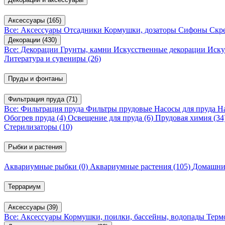
Аксессуары
(165)
Все: Аксессуары
Отсадники
Кормушки, дозаторы
Сифоны
Скр
Декорации
(430)
Все: Декорации
Грунты, камни
Искусственные декорации
Иску
Литература и сувениры
(26)
Пруды и фонтаны
Фильтрация пруда
(71)
Все: Фильтрация пруда
Фильтры прудовые
Насосы для пруда
Н
Обогрев пруда
(4)
Освещение для пруда
(6)
Прудовая химия
(34
Стерилизаторы
(10)
Рыбки и растения
Аквариумные рыбки
(0)
Аквариумные растения
(105)
Домашни
Террариум
Аксессуары
(39)
Все: Аксессуары
Кормушки, поилки, бассейны, водопады
Терм