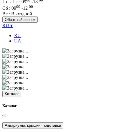
00
00
Пн - Пт : 09
-
18
00
00
Сб
: 09
-
12
Вс
: Выходной
Обратный звонок
RU
▾
RU
UA
Каталог
Каталог
Аквариумы, крышки, подставки