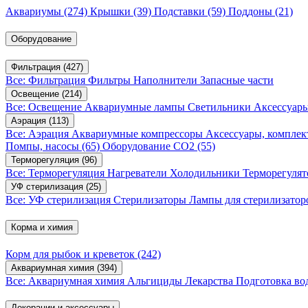
Аквариумы
(274)
Крышки
(39)
Подставки
(59)
Поддоны
(21)
Оборудование
Фильтрация
(427)
Все: Фильтрация
Фильтры
Наполнители
Запасные части
Освещение
(214)
Все: Освещение
Аквариумные лампы
Светильники
Аксессуар
Аэрация
(113)
Все: Аэрация
Аквариумные компрессоры
Аксессуары, компле
Помпы, насосы
(65)
Оборудование CO2
(55)
Терморегуляция
(96)
Все: Терморегуляция
Нагреватели
Холодильники
Терморегуля
УФ стерилизация
(25)
Все: УФ стерилизация
Стерилизаторы
Лампы для стерилизатор
Корма и химия
Корм для рыбок и креветок
(242)
Аквариумная химия
(394)
Все: Аквариумная химия
Альгициды
Лекарства
Подготовка в
Декорации и аксессуары