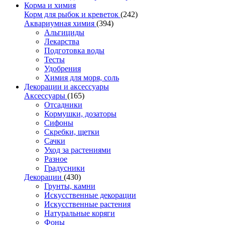
Корма и химия
Корм для рыбок и креветок
(242)
Аквариумная химия
(394)
Альгициды
Лекарства
Подготовка воды
Тесты
Удобрения
Химия для моря, соль
Декорации и аксессуары
Аксессуары
(165)
Отсадники
Кормушки, дозаторы
Сифоны
Скребки, щетки
Сачки
Уход за растениями
Разное
Градусники
Декорации
(430)
Грунты, камни
Искусственные декорации
Искусственные растения
Натуральные коряги
Фоны