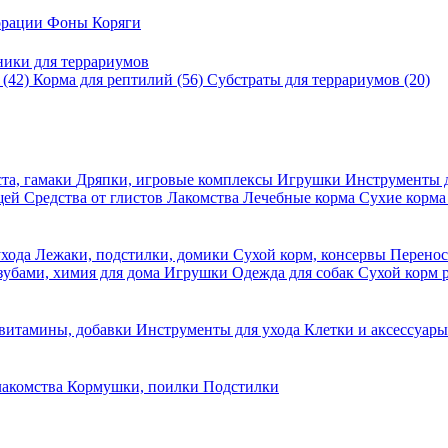
корации
Фоны
Коряги
ники для террариумов
в
(42)
Корма для рептилий
(56)
Субстраты для террариумов
(20)
та, гамаки
Дряпки, игровые комплексы
Игрушки
Инструменты 
ещей
Средства от глистов
Лакомства
Лечебные корма
Сухие корма
ухода
Лежаки, подстилки, домики
Сухой корм, консервы
Перено
 зубами, химия для дома
Игрушки
Одежда для собак
Сухой корм 
 витамины, добавки
Инструменты для ухода
Клетки и аксессуар
лакомства
Кормушки, поилки
Подстилки