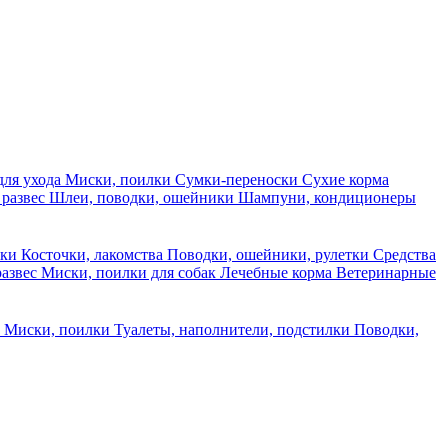
для ухода
Миски, поилки
Сумки-переноски
Сухие корма
 развес
Шлеи, поводки, ошейники
Шампуни, кондиционеры
ски
Косточки, лакомства
Поводки, ошейники, рулетки
Средства
развес
Миски, поилки для собак
Лечебные корма
Ветеринарные
ы
Миски, поилки
Туалеты, наполнители, подстилки
Поводки,