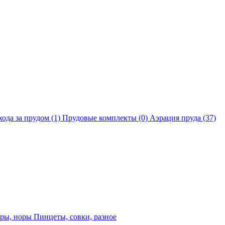
хода за прудом
(1)
Прудовые комплекты
(0)
Аэрация пруда
(37)
еры, норы
Пинцеты, совки, разное