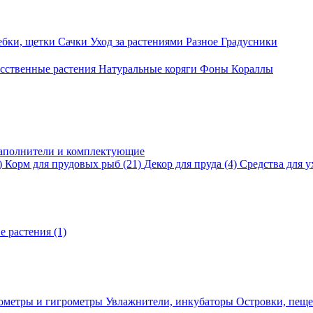
ебки, щетки
Сачки
Уход за растениями
Разное
Градусники
сственные растения
Натуральные коряги
Фоны
Кораллы
аполнители и комплектующие
)
Корм для прудовых рыб
(21)
Декор для пруда
(4)
Средства для у
е растения
(1)
ометры и гигрометры
Увлажнители, инкубаторы
Островки, пещ