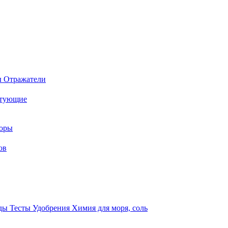
ы
Отражатели
ктующие
торы
ов
оды
Тесты
Удобрения
Химия для моря, соль