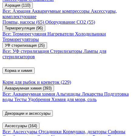
Аэрация
(110)
Все: Аэрация
Аквариумные компрессоры
Аксессуары,
комплектующие
Помпы, насосы
(65)
Оборудование CO2
(55)
Терморегуляция
(96)
Все: Терморегуляция
Нагреватели
Холодильники
Терморегуляторы
УФ стерилизация
(25)
Все: УФ стерилизация
Стерилизаторы
Лампы для
стерилизаторов
Корма и химия
Корм для рыбок и креветок
(229)
Аквариумная химия
(393)
Все: Аквариумная химия
Альгициды
Лекарства
Подготовка
воды
Тесты
Удобрения
Химия для моря, соль
Декорации и аксессуары
Аксессуары
(164)
Все: Аксессуары
Отсадники
Кормушки, дозаторы
Сифоны