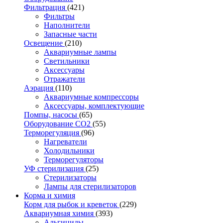
Фильтрация
(421)
Фильтры
Наполнители
Запасные части
Освещение
(210)
Аквариумные лампы
Светильники
Аксессуары
Отражатели
Аэрация
(110)
Аквариумные компрессоры
Аксессуары, комплектующие
Помпы, насосы
(65)
Оборудование CO2
(55)
Терморегуляция
(96)
Нагреватели
Холодильники
Терморегуляторы
УФ стерилизация
(25)
Стерилизаторы
Лампы для стерилизаторов
Корма и химия
Корм для рыбок и креветок
(229)
Аквариумная химия
(393)
Альгициды