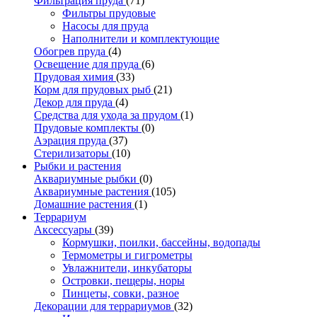
Фильтрация пруда
(71)
Фильтры прудовые
Насосы для пруда
Наполнители и комплектующие
Обогрев пруда
(4)
Освещение для пруда
(6)
Прудовая химия
(33)
Корм для прудовых рыб
(21)
Декор для пруда
(4)
Средства для ухода за прудом
(1)
Прудовые комплекты
(0)
Аэрация пруда
(37)
Стерилизаторы
(10)
Рыбки и растения
Аквариумные рыбки
(0)
Аквариумные растения
(105)
Домашние растения
(1)
Террариум
Аксессуары
(39)
Кормушки, поилки, бассейны, водопады
Термометры и гигрометры
Увлажнители, инкубаторы
Островки, пещеры, норы
Пинцеты, совки, разное
Декорации для террариумов
(32)