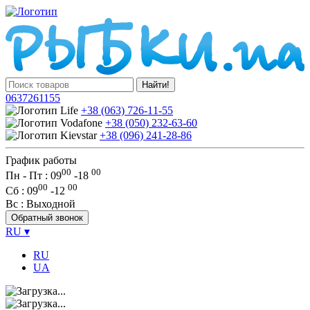
Найти!
0637261155
+38 (063) 726-11-55
+38 (050) 232-63-60
+38 (096) 241-28-86
График работы
00
00
Пн - Пт : 09
-
18
00
00
Сб
: 09
-
12
Вс
: Выходной
Обратный звонок
RU
▾
RU
UA