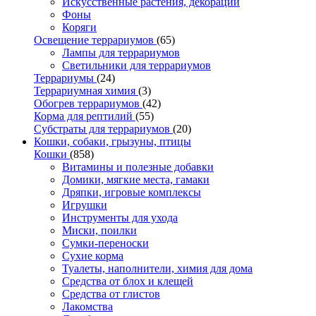
Искусственные растения, декорации
Фоны
Коряги
Освещение террариумов
(65)
Лампы для террариумов
Светильники для террариумов
Террариумы
(24)
Террариумная химия
(3)
Обогрев террариумов
(42)
Корма для рептилий
(55)
Субстраты для террариумов
(20)
Кошки, собаки, грызуны, птицы
Кошки
(858)
Витамины и полезные добавки
Домики, мягкие места, гамаки
Дряпки, игровые комплексы
Игрушки
Инструменты для ухода
Миски, поилки
Сумки-переноски
Сухие корма
Туалеты, наполнители, химия для дома
Средства от блох и клещей
Средства от глистов
Лакомства