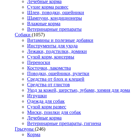
Лечебные корма
Сухие корма развес
Шлеи, поводки, ошейники
Шампуни, кондиционеры
Влажные корма
Ветеринарные препараты
Собаки
(1057)
Витамины и полезные добавки
Инструменты для ухода
Лежаки, подстилки, домики
Сухой корм, консервы
Переноски
Косточки, лакомства
Поводки, ошейники, рулетки
Средства от блох и клещей
Средства от глистов
Уход за кожей, шерстью, зубами, химия для дома
Игрушки
Одежда для собак
Сухой корм развес
Миски, поилки для собак
Лечебные корма
Ветеринарные препараты, гигиена
Грызуны
(246)
Корма