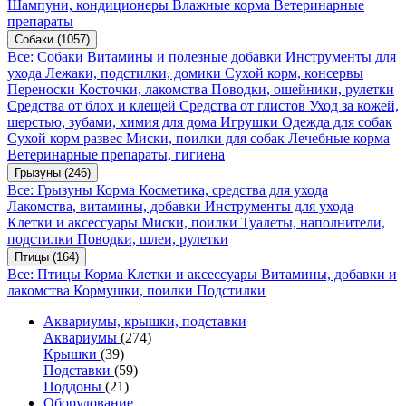
Шампуни, кондиционеры
Влажные корма
Ветеринарные
препараты
Собаки
(1057)
Все: Собаки
Витамины и полезные добавки
Инструменты для
ухода
Лежаки, подстилки, домики
Сухой корм, консервы
Переноски
Косточки, лакомства
Поводки, ошейники, рулетки
Средства от блох и клещей
Средства от глистов
Уход за кожей,
шерстью, зубами, химия для дома
Игрушки
Одежда для собак
Сухой корм развес
Миски, поилки для собак
Лечебные корма
Ветеринарные препараты, гигиена
Грызуны
(246)
Все: Грызуны
Корма
Косметика, средства для ухода
Лакомства, витамины, добавки
Инструменты для ухода
Клетки и аксессуары
Миски, поилки
Туалеты, наполнители,
подстилки
Поводки, шлеи, рулетки
Птицы
(164)
Все: Птицы
Корма
Клетки и аксессуары
Витамины, добавки и
лакомства
Кормушки, поилки
Подстилки
Аквариумы, крышки, подставки
Аквариумы
(274)
Крышки
(39)
Подставки
(59)
Поддоны
(21)
Оборудование