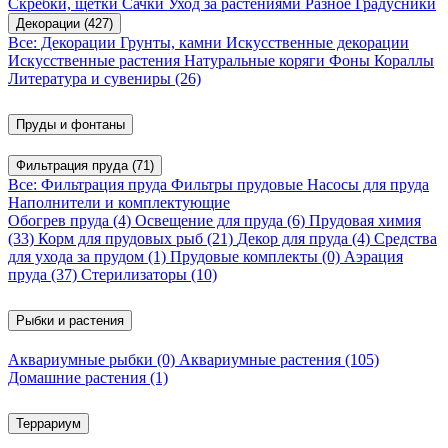
Скребки, щетки
Сачки
Уход за растениями
Разное
Градусники
Декорации
(427)
Все: Декорации
Грунты, камни
Искусственные декорации
Искусственные растения
Натуральные коряги
Фоны
Кораллы
Литература и сувениры
(26)
Пруды и фонтаны
Фильтрация пруда
(71)
Все: Фильтрация пруда
Фильтры прудовые
Насосы для пруда
Наполнители и комплектующие
Обогрев пруда
(4)
Освещение для пруда
(6)
Прудовая химия
(33)
Корм для прудовых рыб
(21)
Декор для пруда
(4)
Средства
для ухода за прудом
(1)
Прудовые комплекты
(0)
Аэрация
пруда
(37)
Стерилизаторы
(10)
Рыбки и растения
Аквариумные рыбки
(0)
Аквариумные растения
(105)
Домашние растения
(1)
Террариум