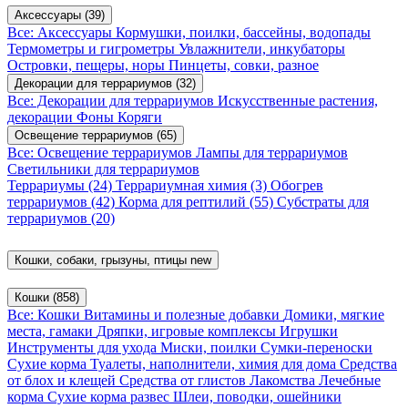
Аксессуары
(39)
Все: Аксессуары
Кормушки, поилки, бассейны, водопады
Термометры и гигрометры
Увлажнители, инкубаторы
Островки, пещеры, норы
Пинцеты, совки, разное
Декорации для террариумов
(32)
Все: Декорации для террариумов
Искусственные растения,
декорации
Фоны
Коряги
Освещение террариумов
(65)
Все: Освещение террариумов
Лампы для террариумов
Светильники для террариумов
Террариумы
(24)
Террариумная химия
(3)
Обогрев
террариумов
(42)
Корма для рептилий
(55)
Субстраты для
террариумов
(20)
Кошки, собаки, грызуны, птицы
new
Кошки
(858)
Все: Кошки
Витамины и полезные добавки
Домики, мягкие
места, гамаки
Дряпки, игровые комплексы
Игрушки
Инструменты для ухода
Миски, поилки
Сумки-переноски
Сухие корма
Туалеты, наполнители, химия для дома
Средства
от блох и клещей
Средства от глистов
Лакомства
Лечебные
корма
Сухие корма развес
Шлеи, поводки, ошейники