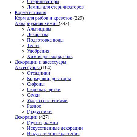
Стерилизаторы
Лампы для стерилизаторов
Корма и химия
Корм для рыбок и креветок
(229)
Аквариумная химия
(393)
Альгициды
Лекарства
Подготовка воды
Тесты
Удобрения
Химия для моря, соль
Декорации и аксессуары
Аксессуары
(164)
Отсадники
Кормушки, дозаторы
Сифоны
Скребки, щетки
Сачки
Уход за растениями
Разное
Градусники
Декорации
(427)
Грунты, камни
Искусственные декорации
Искусственные растения