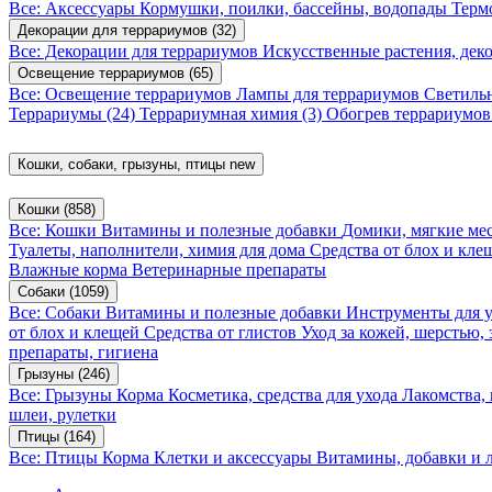
Все: Аксессуары
Кормушки, поилки, бассейны, водопады
Терм
Декорации для террариумов
(32)
Все: Декорации для террариумов
Искусственные растения, де
Освещение террариумов
(65)
Все: Освещение террариумов
Лампы для террариумов
Светиль
Террариумы
(24)
Террариумная химия
(3)
Обогрев террариумо
Кошки, собаки, грызуны, птицы
new
Кошки
(858)
Все: Кошки
Витамины и полезные добавки
Домики, мягкие мес
Туалеты, наполнители, химия для дома
Средства от блох и кл
Влажные корма
Ветеринарные препараты
Собаки
(1059)
Все: Собаки
Витамины и полезные добавки
Инструменты для 
от блох и клещей
Средства от глистов
Уход за кожей, шерстью,
препараты, гигиена
Грызуны
(246)
Все: Грызуны
Корма
Косметика, средства для ухода
Лакомства,
шлеи, рулетки
Птицы
(164)
Все: Птицы
Корма
Клетки и аксессуары
Витамины, добавки и 