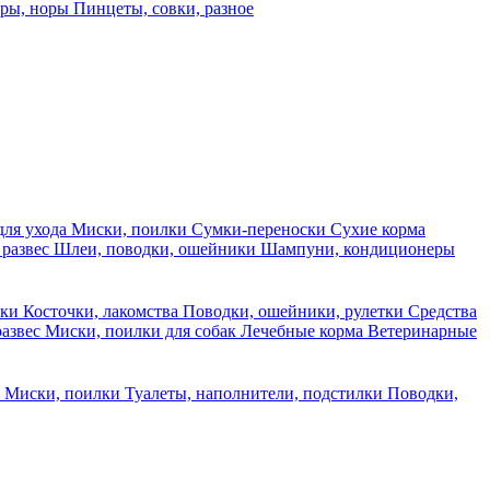
еры, норы
Пинцеты, совки, разное
для ухода
Миски, поилки
Сумки-переноски
Сухие корма
 развес
Шлеи, поводки, ошейники
Шампуни, кондиционеры
ски
Косточки, лакомства
Поводки, ошейники, рулетки
Средства
развес
Миски, поилки для собак
Лечебные корма
Ветеринарные
ы
Миски, поилки
Туалеты, наполнители, подстилки
Поводки,