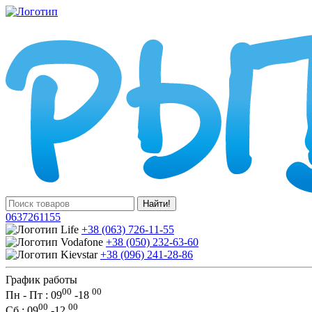
Найти!
0637261155
+38 (063) 726-11-55
+38 (050) 232-63-60
+38 (096) 241-28-86
График работы
00
00
Пн - Пт : 09
-
18
00
00
Сб
: 09
-
12