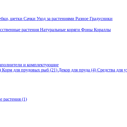
ебки, щетки
Сачки
Уход за растениями
Разное
Градусники
сственные растения
Натуральные коряги
Фоны
Кораллы
аполнители и комплектующие
)
Корм для прудовых рыб
(21)
Декор для пруда
(4)
Средства для у
е растения
(1)