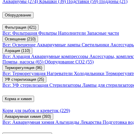
Аквариумы
(274)
Крышки
(39)
Подставки
(59)
Поддоны
(21)
Оборудование
Фильтрация
(421)
Все: Фильтрация
Фильтры
Наполнители
Запасные части
Освещение
(210)
Все: Освещение
Аквариумные лампы
Светильники
Аксессуар
Аэрация
(110)
Все: Аэрация
Аквариумные компрессоры
Аксессуары, компле
Помпы, насосы
(65)
Оборудование CO2
(55)
Терморегуляция
(96)
Все: Терморегуляция
Нагреватели
Холодильники
Терморегуля
УФ стерилизация
(25)
Все: УФ стерилизация
Стерилизаторы
Лампы для стерилизатор
Корма и химия
Корм для рыбок и креветок
(229)
Аквариумная химия
(393)
Все: Аквариумная химия
Альгициды
Лекарства
Подготовка в