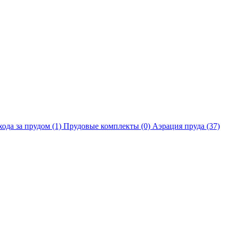
хода за прудом
(1)
Прудовые комплекты
(0)
Аэрация пруда
(37)