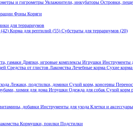
ометры и гигрометры
Увлажнители, инкубаторы
Островки, пещ
корации
Фоны
Коряги
ники для террариумов
в
(42)
Корма для рептилий
(55)
Субстраты для террариумов
(20)
та, гамаки
Дряпки, игровые комплексы
Игрушки
Инструменты 
ещей
Средства от глистов
Лакомства
Лечебные корма
Сухие корма
ухода
Лежаки, подстилки, домики
Сухой корм, консервы
Перено
 зубами, химия для дома
Игрушки
Одежда для собак
Сухой корм 
 витамины, добавки
Инструменты для ухода
Клетки и аксессуар
лакомства
Кормушки, поилки
Подстилки