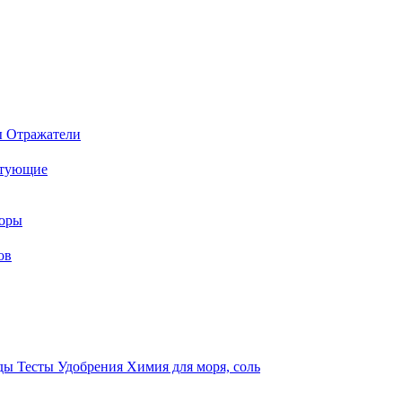
ы
Отражатели
ктующие
торы
ов
оды
Тесты
Удобрения
Химия для моря, соль