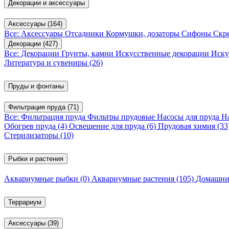
Декорации и аксессуары
Аксессуары
(164)
Все: Аксессуары
Отсадники
Кормушки, дозаторы
Сифоны
Скр
Декорации
(427)
Все: Декорации
Грунты, камни
Искусственные декорации
Иску
Литература и сувениры
(26)
Пруды и фонтаны
Фильтрация пруда
(71)
Все: Фильтрация пруда
Фильтры прудовые
Насосы для пруда
Н
Обогрев пруда
(4)
Освещение для пруда
(6)
Прудовая химия
(33
Стерилизаторы
(10)
Рыбки и растения
Аквариумные рыбки
(0)
Аквариумные растения
(105)
Домашни
Террариум
Аксессуары
(39)