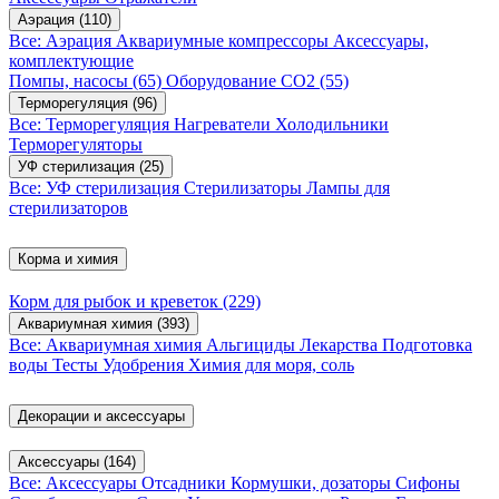
Аэрация
(110)
Все: Аэрация
Аквариумные компрессоры
Аксессуары,
комплектующие
Помпы, насосы
(65)
Оборудование CO2
(55)
Терморегуляция
(96)
Все: Терморегуляция
Нагреватели
Холодильники
Терморегуляторы
УФ стерилизация
(25)
Все: УФ стерилизация
Стерилизаторы
Лампы для
стерилизаторов
Корма и химия
Корм для рыбок и креветок
(229)
Аквариумная химия
(393)
Все: Аквариумная химия
Альгициды
Лекарства
Подготовка
воды
Тесты
Удобрения
Химия для моря, соль
Декорации и аксессуары
Аксессуары
(164)
Все: Аксессуары
Отсадники
Кормушки, дозаторы
Сифоны