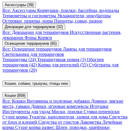
Аксессуары
(39)
Все: Аксессуары
Кормушки, поилки, бассейны, водопады
Термометры и гигрометры
Увлажнители, инкубаторы
Островки, пещеры, норы
Пинцеты, совки, разное
Декорации для террариумов
(32)
Все: Декорации для террариумов
Искусственные растения,
декорации
Фоны
Коряги
Освещение террариумов
(65)
Все: Освещение террариумов
Лампы для террариумов
Светильники для террариумов
Террариумы
(24)
Террариумная химия
(3)
Обогрев
террариумов
(42)
Корма для рептилий
(55)
Субстраты для
террариумов
(20)
Кошки, собаки, грызуны, птицы
new
Кошки
(858)
Все: Кошки
Витамины и полезные добавки
Домики, мягкие
места, гамаки
Дряпки, игровые комплексы
Игрушки
Инструменты для ухода
Миски, поилки
Сумки-переноски
Сухие корма
Туалеты, наполнители, химия для дома
Средства
от блох и клещей
Средства от глистов
Лакомства
Лечебные
корма
Сухие корма развес
Шлеи, поводки, ошейники