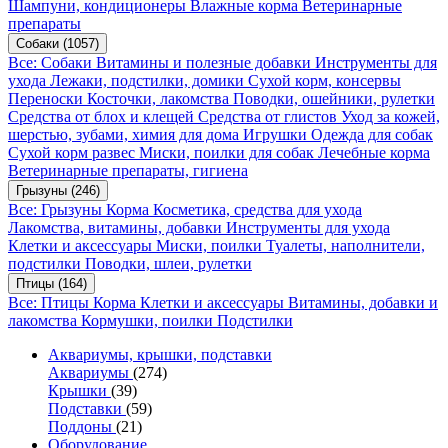
Шампуни, кондиционеры
Влажные корма
Ветеринарные
препараты
Собаки
(1057)
Все: Собаки
Витамины и полезные добавки
Инструменты для
ухода
Лежаки, подстилки, домики
Сухой корм, консервы
Переноски
Косточки, лакомства
Поводки, ошейники, рулетки
Средства от блох и клещей
Средства от глистов
Уход за кожей,
шерстью, зубами, химия для дома
Игрушки
Одежда для собак
Сухой корм развес
Миски, поилки для собак
Лечебные корма
Ветеринарные препараты, гигиена
Грызуны
(246)
Все: Грызуны
Корма
Косметика, средства для ухода
Лакомства, витамины, добавки
Инструменты для ухода
Клетки и аксессуары
Миски, поилки
Туалеты, наполнители,
подстилки
Поводки, шлеи, рулетки
Птицы
(164)
Все: Птицы
Корма
Клетки и аксессуары
Витамины, добавки и
лакомства
Кормушки, поилки
Подстилки
Аквариумы, крышки, подставки
Аквариумы
(274)
Крышки
(39)
Подставки
(59)
Поддоны
(21)
Оборудование