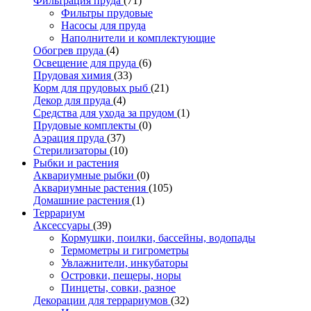
Фильтрация пруда
(71)
Фильтры прудовые
Насосы для пруда
Наполнители и комплектующие
Обогрев пруда
(4)
Освещение для пруда
(6)
Прудовая химия
(33)
Корм для прудовых рыб
(21)
Декор для пруда
(4)
Средства для ухода за прудом
(1)
Прудовые комплекты
(0)
Аэрация пруда
(37)
Стерилизаторы
(10)
Рыбки и растения
Аквариумные рыбки
(0)
Аквариумные растения
(105)
Домашние растения
(1)
Террариум
Аксессуары
(39)
Кормушки, поилки, бассейны, водопады
Термометры и гигрометры
Увлажнители, инкубаторы
Островки, пещеры, норы
Пинцеты, совки, разное
Декорации для террариумов
(32)