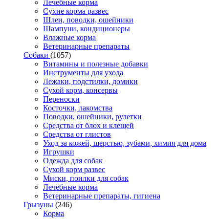
Лечебные корма
Сухие корма развес
Шлеи, поводки, ошейники
Шампуни, кондиционеры
Влажные корма
Ветеринарные препараты
Собаки
(1057)
Витамины и полезные добавки
Инструменты для ухода
Лежаки, подстилки, домики
Сухой корм, консервы
Переноски
Косточки, лакомства
Поводки, ошейники, рулетки
Средства от блох и клещей
Средства от глистов
Уход за кожей, шерстью, зубами, химия для дома
Игрушки
Одежда для собак
Сухой корм развес
Миски, поилки для собак
Лечебные корма
Ветеринарные препараты, гигиена
Грызуны
(246)
Корма