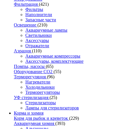
Фильтрация
(421)
Фильтры
Наполнители
Запасные части
Освещение
(210)
Аквариумные лампы
Светильники
Аксессуары
Отражатели
Аэрация
(110)
Аквариумные компрессоры
Аксессуары, комплектующие
Помпы, насосы
(65)
Оборудование CO2
(55)
Терморегуляция
(96)
Нагреватели
Холодильники
Терморегуляторы
УФ стерилизация
(25)
Стерилизаторы
Лампы для стерилизаторов
Корма и химия
Корм для рыбок и креветок
(229)
Аквариумная химия
(393)
Альгициды