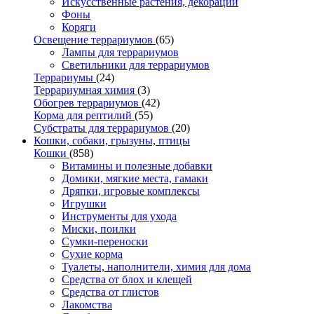
Искусственные растения, декорации
Фоны
Коряги
Освещение террариумов
(65)
Лампы для террариумов
Светильники для террариумов
Террариумы
(24)
Террариумная химия
(3)
Обогрев террариумов
(42)
Корма для рептилий
(55)
Субстраты для террариумов
(20)
Кошки, собаки, грызуны, птицы
Кошки
(858)
Витамины и полезные добавки
Домики, мягкие места, гамаки
Дряпки, игровые комплексы
Игрушки
Инструменты для ухода
Миски, поилки
Сумки-переноски
Сухие корма
Туалеты, наполнители, химия для дома
Средства от блох и клещей
Средства от глистов
Лакомства