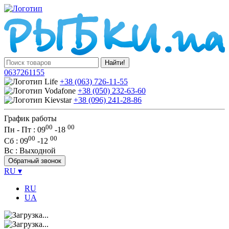
Найти!
0637261155
+38 (063) 726-11-55
+38 (050) 232-63-60
+38 (096) 241-28-86
График работы
00
00
Пн - Пт : 09
-
18
00
00
Сб
: 09
-
12
Вс
: Выходной
Обратный звонок
RU
▾
RU
UA