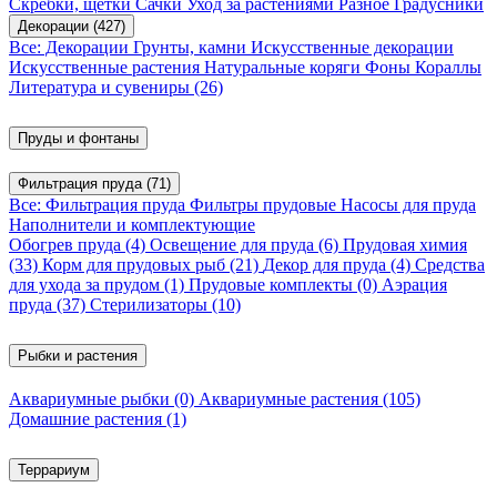
Скребки, щетки
Сачки
Уход за растениями
Разное
Градусники
Декорации
(427)
Все: Декорации
Грунты, камни
Искусственные декорации
Искусственные растения
Натуральные коряги
Фоны
Кораллы
Литература и сувениры
(26)
Пруды и фонтаны
Фильтрация пруда
(71)
Все: Фильтрация пруда
Фильтры прудовые
Насосы для пруда
Наполнители и комплектующие
Обогрев пруда
(4)
Освещение для пруда
(6)
Прудовая химия
(33)
Корм для прудовых рыб
(21)
Декор для пруда
(4)
Средства
для ухода за прудом
(1)
Прудовые комплекты
(0)
Аэрация
пруда
(37)
Стерилизаторы
(10)
Рыбки и растения
Аквариумные рыбки
(0)
Аквариумные растения
(105)
Домашние растения
(1)
Террариум