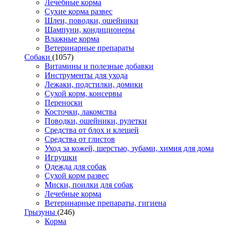
Лечебные корма
Сухие корма развес
Шлеи, поводки, ошейники
Шампуни, кондиционеры
Влажные корма
Ветеринарные препараты
Собаки
(1057)
Витамины и полезные добавки
Инструменты для ухода
Лежаки, подстилки, домики
Сухой корм, консервы
Переноски
Косточки, лакомства
Поводки, ошейники, рулетки
Средства от блох и клещей
Средства от глистов
Уход за кожей, шерстью, зубами, химия для дома
Игрушки
Одежда для собак
Сухой корм развес
Миски, поилки для собак
Лечебные корма
Ветеринарные препараты, гигиена
Грызуны
(246)
Корма