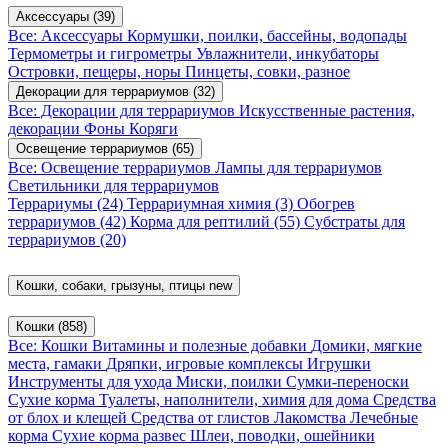
Аксессуары
(39)
Все: Аксессуары
Кормушки, поилки, бассейны, водопады
Термометры и гигрометры
Увлажнители, инкубаторы
Островки, пещеры, норы
Пинцеты, совки, разное
Декорации для террариумов
(32)
Все: Декорации для террариумов
Искусственные растения,
декорации
Фоны
Коряги
Освещение террариумов
(65)
Все: Освещение террариумов
Лампы для террариумов
Светильники для террариумов
Террариумы
(24)
Террариумная химия
(3)
Обогрев
террариумов
(42)
Корма для рептилий
(55)
Субстраты для
террариумов
(20)
Кошки, собаки, грызуны, птицы
new
Кошки
(858)
Все: Кошки
Витамины и полезные добавки
Домики, мягкие
места, гамаки
Дряпки, игровые комплексы
Игрушки
Инструменты для ухода
Миски, поилки
Сумки-переноски
Сухие корма
Туалеты, наполнители, химия для дома
Средства
от блох и клещей
Средства от глистов
Лакомства
Лечебные
корма
Сухие корма развес
Шлеи, поводки, ошейники