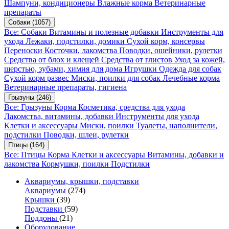
Шампуни, кондиционеры
Влажные корма
Ветеринарные
препараты
Собаки
(1057)
Все: Собаки
Витамины и полезные добавки
Инструменты для
ухода
Лежаки, подстилки, домики
Сухой корм, консервы
Переноски
Косточки, лакомства
Поводки, ошейники, рулетки
Средства от блох и клещей
Средства от глистов
Уход за кожей,
шерстью, зубами, химия для дома
Игрушки
Одежда для собак
Сухой корм развес
Миски, поилки для собак
Лечебные корма
Ветеринарные препараты, гигиена
Грызуны
(246)
Все: Грызуны
Корма
Косметика, средства для ухода
Лакомства, витамины, добавки
Инструменты для ухода
Клетки и аксессуары
Миски, поилки
Туалеты, наполнители,
подстилки
Поводки, шлеи, рулетки
Птицы
(164)
Все: Птицы
Корма
Клетки и аксессуары
Витамины, добавки и
лакомства
Кормушки, поилки
Подстилки
Аквариумы, крышки, подставки
Аквариумы
(274)
Крышки
(39)
Подставки
(59)
Поддоны
(21)
Оборудование