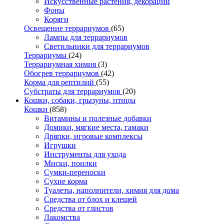
Искусственные растения, декорации
Фоны
Коряги
Освещение террариумов
(65)
Лампы для террариумов
Светильники для террариумов
Террариумы
(24)
Террариумная химия
(3)
Обогрев террариумов
(42)
Корма для рептилий
(55)
Субстраты для террариумов
(20)
Кошки, собаки, грызуны, птицы
Кошки
(858)
Витамины и полезные добавки
Домики, мягкие места, гамаки
Дряпки, игровые комплексы
Игрушки
Инструменты для ухода
Миски, поилки
Сумки-переноски
Сухие корма
Туалеты, наполнители, химия для дома
Средства от блох и клещей
Средства от глистов
Лакомства