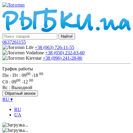
Найти!
0637261155
+38 (063) 726-11-55
+38 (050) 232-63-60
+38 (096) 241-28-86
График работы
00
00
Пн - Пт : 09
-
18
00
00
Сб
: 09
-
12
Вс
: Выходной
Обратный звонок
RU
▾
RU
UA