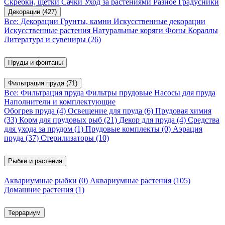
Скребки, щетки
Сачки
Уход за растениями
Разное
Градусники
Декорации
(427)
Все: Декорации
Грунты, камни
Искусственные декорации
Искусственные растения
Натуральные коряги
Фоны
Кораллы
Литература и сувениры
(26)
Пруды и фонтаны
Фильтрация пруда
(71)
Все: Фильтрация пруда
Фильтры прудовые
Насосы для пруда
Наполнители и комплектующие
Обогрев пруда
(4)
Освещение для пруда
(6)
Прудовая химия
(33)
Корм для прудовых рыб
(21)
Декор для пруда
(4)
Средства
для ухода за прудом
(1)
Прудовые комплекты
(0)
Аэрация
пруда
(37)
Стерилизаторы
(10)
Рыбки и растения
Аквариумные рыбки
(0)
Аквариумные растения
(105)
Домашние растения
(1)
Террариум