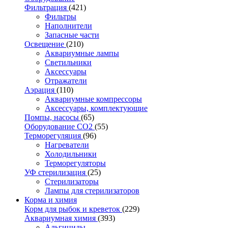
Фильтрация
(421)
Фильтры
Наполнители
Запасные части
Освещение
(210)
Аквариумные лампы
Светильники
Аксессуары
Отражатели
Аэрация
(110)
Аквариумные компрессоры
Аксессуары, комплектующие
Помпы, насосы
(65)
Оборудование CO2
(55)
Терморегуляция
(96)
Нагреватели
Холодильники
Терморегуляторы
УФ стерилизация
(25)
Стерилизаторы
Лампы для стерилизаторов
Корма и химия
Корм для рыбок и креветок
(229)
Аквариумная химия
(393)
Альгициды