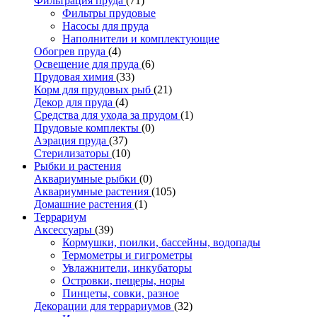
Фильтрация пруда
(71)
Фильтры прудовые
Насосы для пруда
Наполнители и комплектующие
Обогрев пруда
(4)
Освещение для пруда
(6)
Прудовая химия
(33)
Корм для прудовых рыб
(21)
Декор для пруда
(4)
Средства для ухода за прудом
(1)
Прудовые комплекты
(0)
Аэрация пруда
(37)
Стерилизаторы
(10)
Рыбки и растения
Аквариумные рыбки
(0)
Аквариумные растения
(105)
Домашние растения
(1)
Террариум
Аксессуары
(39)
Кормушки, поилки, бассейны, водопады
Термометры и гигрометры
Увлажнители, инкубаторы
Островки, пещеры, норы
Пинцеты, совки, разное
Декорации для террариумов
(32)