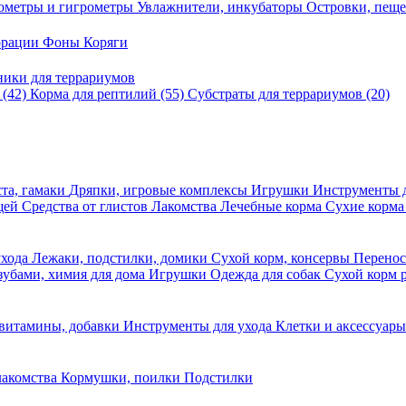
ометры и гигрометры
Увлажнители, инкубаторы
Островки, пещ
корации
Фоны
Коряги
ники для террариумов
в
(42)
Корма для рептилий
(55)
Субстраты для террариумов
(20)
та, гамаки
Дряпки, игровые комплексы
Игрушки
Инструменты 
ещей
Средства от глистов
Лакомства
Лечебные корма
Сухие корма
ухода
Лежаки, подстилки, домики
Сухой корм, консервы
Перено
 зубами, химия для дома
Игрушки
Одежда для собак
Сухой корм 
 витамины, добавки
Инструменты для ухода
Клетки и аксессуар
лакомства
Кормушки, поилки
Подстилки