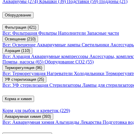
Аквариумы
(274)
Крышки
(39)
Подставки
(59)
Поддоны
(21)
Оборудование
Фильтрация
(421)
Все: Фильтрация
Фильтры
Наполнители
Запасные части
Освещение
(210)
Все: Освещение
Аквариумные лампы
Светильники
Аксессуар
Аэрация
(110)
Все: Аэрация
Аквариумные компрессоры
Аксессуары, компле
Помпы, насосы
(65)
Оборудование CO2
(55)
Терморегуляция
(96)
Все: Терморегуляция
Нагреватели
Холодильники
Терморегуля
УФ стерилизация
(25)
Все: УФ стерилизация
Стерилизаторы
Лампы для стерилизатор
Корма и химия
Корм для рыбок и креветок
(229)
Аквариумная химия
(393)
Все: Аквариумная химия
Альгициды
Лекарства
Подготовка в