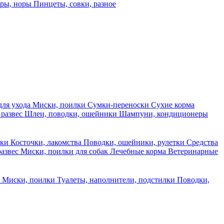
еры, норы
Пинцеты, совки, разное
для ухода
Миски, поилки
Сумки-переноски
Сухие корма
 развес
Шлеи, поводки, ошейники
Шампуни, кондиционеры
ски
Косточки, лакомства
Поводки, ошейники, рулетки
Средства
развес
Миски, поилки для собак
Лечебные корма
Ветеринарные
ы
Миски, поилки
Туалеты, наполнители, подстилки
Поводки,