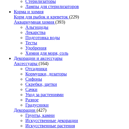
Стерилизаторы
Лампы для стерилизаторов
Корма и химия
Корм для рыбок и креветок
(229)
Аквариумная химия
(393)
Альгициды
Лекарства
Подготовка воды
Тесты
Удобрения
Химия для моря, соль
Декорации и аксессуары
Аксессуары
(164)
Отсадники
Кормушки, дозаторы
Сифоны
Скребки, щетки
Сачки
Уход за растениями
Разное
Градусники
Декорации
(427)
Грунты, камни
Искусственные декорации
Искусственные растения