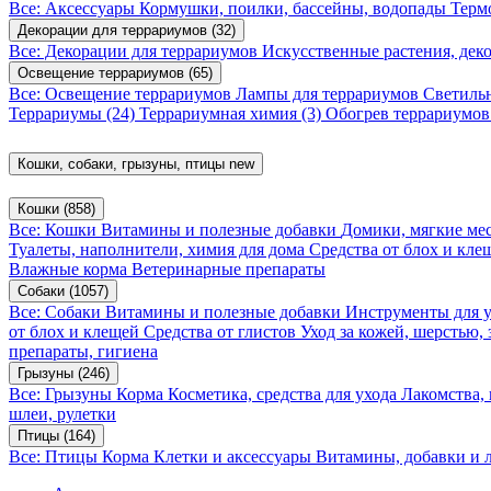
Все: Аксессуары
Кормушки, поилки, бассейны, водопады
Терм
Декорации для террариумов
(32)
Все: Декорации для террариумов
Искусственные растения, де
Освещение террариумов
(65)
Все: Освещение террариумов
Лампы для террариумов
Светиль
Террариумы
(24)
Террариумная химия
(3)
Обогрев террариумо
Кошки, собаки, грызуны, птицы
new
Кошки
(858)
Все: Кошки
Витамины и полезные добавки
Домики, мягкие мес
Туалеты, наполнители, химия для дома
Средства от блох и кл
Влажные корма
Ветеринарные препараты
Собаки
(1057)
Все: Собаки
Витамины и полезные добавки
Инструменты для 
от блох и клещей
Средства от глистов
Уход за кожей, шерстью,
препараты, гигиена
Грызуны
(246)
Все: Грызуны
Корма
Косметика, средства для ухода
Лакомства,
шлеи, рулетки
Птицы
(164)
Все: Птицы
Корма
Клетки и аксессуары
Витамины, добавки и 