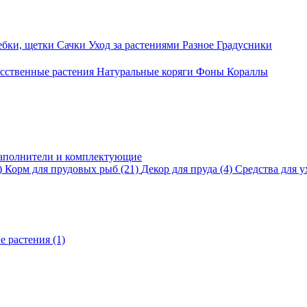
ебки, щетки
Сачки
Уход за растениями
Разное
Градусники
сственные растения
Натуральные коряги
Фоны
Кораллы
аполнители и комплектующие
)
Корм для прудовых рыб
(21)
Декор для пруда
(4)
Средства для у
е растения
(1)