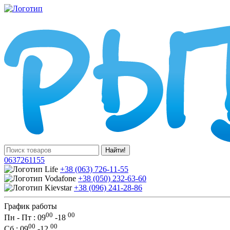
Найти!
0637261155
+38 (063) 726-11-55
+38 (050) 232-63-60
+38 (096) 241-28-86
График работы
00
00
Пн - Пт : 09
-
18
00
00
Сб
: 09
-
12