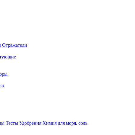
ы
Отражатели
ктующие
торы
ов
оды
Тесты
Удобрения
Химия для моря, соль