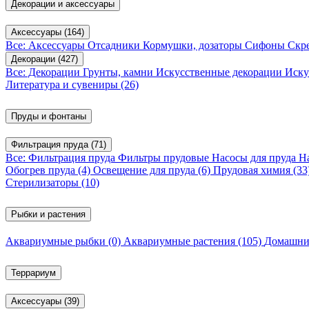
Декорации и аксессуары
Аксессуары
(164)
Все: Аксессуары
Отсадники
Кормушки, дозаторы
Сифоны
Скр
Декорации
(427)
Все: Декорации
Грунты, камни
Искусственные декорации
Иску
Литература и сувениры
(26)
Пруды и фонтаны
Фильтрация пруда
(71)
Все: Фильтрация пруда
Фильтры прудовые
Насосы для пруда
Н
Обогрев пруда
(4)
Освещение для пруда
(6)
Прудовая химия
(33
Стерилизаторы
(10)
Рыбки и растения
Аквариумные рыбки
(0)
Аквариумные растения
(105)
Домашни
Террариум
Аксессуары
(39)