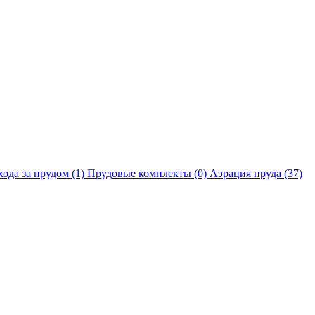
хода за прудом
(1)
Прудовые комплекты
(0)
Аэрация пруда
(37)