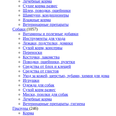
Лечебные корма
Сухие корма развес
Шлеи, поводки, ошейники
Шампуни, кондиционеры
Влажные корма
Ветеринарные препараты
Собаки
(1057)
Витамины и полезные добавки
Инструменты для ухода
Лежаки, подстилки, домики
Сухой корм, консервы
Переноски
Косточки, лакомства
Поводки, ошейники, рулетки
Средства от блох и клещей
Средства от глистов
Уход за кожей, шерстью, зубами, химия для дома
Игрушки
Одежда для собак
Сухой корм развес
Миски, поилки для собак
Лечебные корма
Ветеринарные препараты, гигиена
Грызуны
(246)
Корма