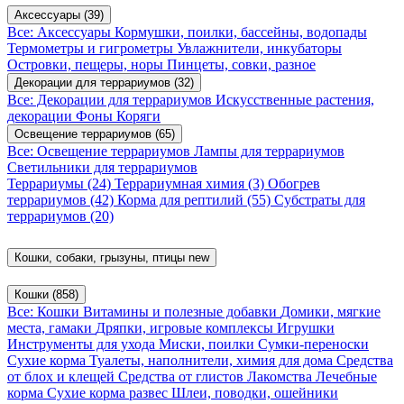
Аксессуары
(39)
Все: Аксессуары
Кормушки, поилки, бассейны, водопады
Термометры и гигрометры
Увлажнители, инкубаторы
Островки, пещеры, норы
Пинцеты, совки, разное
Декорации для террариумов
(32)
Все: Декорации для террариумов
Искусственные растения,
декорации
Фоны
Коряги
Освещение террариумов
(65)
Все: Освещение террариумов
Лампы для террариумов
Светильники для террариумов
Террариумы
(24)
Террариумная химия
(3)
Обогрев
террариумов
(42)
Корма для рептилий
(55)
Субстраты для
террариумов
(20)
Кошки, собаки, грызуны, птицы
new
Кошки
(858)
Все: Кошки
Витамины и полезные добавки
Домики, мягкие
места, гамаки
Дряпки, игровые комплексы
Игрушки
Инструменты для ухода
Миски, поилки
Сумки-переноски
Сухие корма
Туалеты, наполнители, химия для дома
Средства
от блох и клещей
Средства от глистов
Лакомства
Лечебные
корма
Сухие корма развес
Шлеи, поводки, ошейники