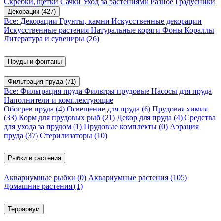
Скребки, щетки
Сачки
Уход за растениями
Разное
Градусники
Декорации
(427)
Все: Декорации
Грунты, камни
Искусственные декорации
Искусственные растения
Натуральные коряги
Фоны
Кораллы
Литература и сувениры
(26)
Пруды и фонтаны
Фильтрация пруда
(71)
Все: Фильтрация пруда
Фильтры прудовые
Насосы для пруда
Наполнители и комплектующие
Обогрев пруда
(4)
Освещение для пруда
(6)
Прудовая химия
(33)
Корм для прудовых рыб
(21)
Декор для пруда
(4)
Средства
для ухода за прудом
(1)
Прудовые комплекты
(0)
Аэрация
пруда
(37)
Стерилизаторы
(10)
Рыбки и растения
Аквариумные рыбки
(0)
Аквариумные растения
(105)
Домашние растения
(1)
Террариум