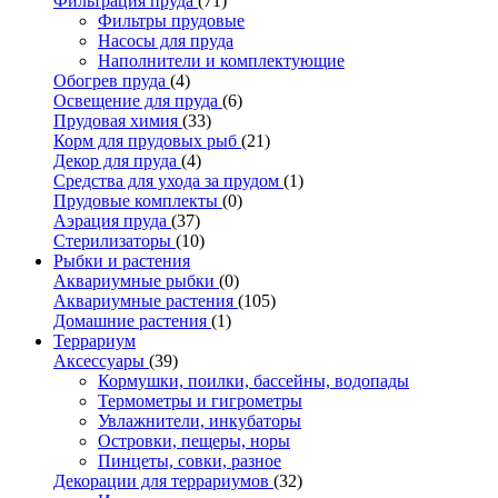
Фильтрация пруда
(71)
Фильтры прудовые
Насосы для пруда
Наполнители и комплектующие
Обогрев пруда
(4)
Освещение для пруда
(6)
Прудовая химия
(33)
Корм для прудовых рыб
(21)
Декор для пруда
(4)
Средства для ухода за прудом
(1)
Прудовые комплекты
(0)
Аэрация пруда
(37)
Стерилизаторы
(10)
Рыбки и растения
Аквариумные рыбки
(0)
Аквариумные растения
(105)
Домашние растения
(1)
Террариум
Аксессуары
(39)
Кормушки, поилки, бассейны, водопады
Термометры и гигрометры
Увлажнители, инкубаторы
Островки, пещеры, норы
Пинцеты, совки, разное
Декорации для террариумов
(32)