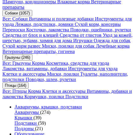
Шампуни, кондиционеры
Влажные корма
Ветеринарные
препараты
Собаки
(1057)
Все: Собаки
Витамины и полезные добавки
Инструменты для
ухода
Лежаки, подстилки, домики
Сухой корм, консервы
Переноски
Косточки, лакомства
Поводки, ошейники, рулетки
Средства от блох и клещей
Средства от глистов
Уход за кожей,
шерстью, зубами, химия для дома
Игрушки
Одежда для собак
Сухой корм развес
Миски, поилки для собак
Лечебные корма
Ветеринарные препараты, гигиена
Грызуны
(246)
Все: Грызуны
Корма
Косметика, средства для ухода
Лакомства, витамины, добавки
Инструменты для ухода
Клетки и аксессуары
Миски, поилки
Туалеты, наполнители,
подстилки
Поводки, шлеи, рулетки
Птицы
(164)
Все: Птицы
Корма
Клетки и аксессуары
Витамины, добавки и
лакомства
Кормушки, поилки
Подстилки
Аквариумы, крышки, подставки
Аквариумы
(274)
Крышки
(39)
Подставки
(59)
Поддоны
(21)
Оборудование