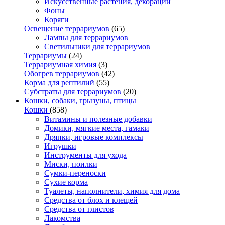
Искусственные растения, декорации
Фоны
Коряги
Освещение террариумов
(65)
Лампы для террариумов
Светильники для террариумов
Террариумы
(24)
Террариумная химия
(3)
Обогрев террариумов
(42)
Корма для рептилий
(55)
Субстраты для террариумов
(20)
Кошки, собаки, грызуны, птицы
Кошки
(858)
Витамины и полезные добавки
Домики, мягкие места, гамаки
Дряпки, игровые комплексы
Игрушки
Инструменты для ухода
Миски, поилки
Сумки-переноски
Сухие корма
Туалеты, наполнители, химия для дома
Средства от блох и клещей
Средства от глистов
Лакомства