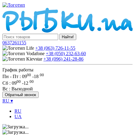
Найти!
0637261155
+38 (063) 726-11-55
+38 (050) 232-63-60
+38 (096) 241-28-86
График работы
00
00
Пн - Пт : 09
-
18
00
00
Сб
: 09
-
12
Вс
: Выходной
Обратный звонок
RU
▾
RU
UA