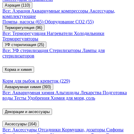
Аэрация
(110)
Все: Аэрация
Аквариумные компрессоры
Аксессуары,
комплектующие
Помпы, насосы
(65)
Оборудование CO2
(55)
Терморегуляция
(96)
Все: Терморегуляция
Нагреватели
Холодильники
Терморегуляторы
УФ стерилизация
(25)
Все: УФ стерилизация
Стерилизаторы
Лампы для
стерилизаторов
Корма и химия
Корм для рыбок и креветок
(229)
Аквариумная химия
(393)
Все: Аквариумная химия
Альгициды
Лекарства
Подготовка
воды
Тесты
Удобрения
Химия для моря, соль
Декорации и аксессуары
Аксессуары
(164)
Все: Аксессуары
Отсадники
Кормушки, дозаторы
Сифоны