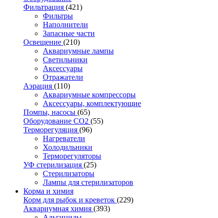
Фильтрация
(421)
Фильтры
Наполнители
Запасные части
Освещение
(210)
Аквариумные лампы
Светильники
Аксессуары
Отражатели
Аэрация
(110)
Аквариумные компрессоры
Аксессуары, комплектующие
Помпы, насосы
(65)
Оборудование CO2
(55)
Терморегуляция
(96)
Нагреватели
Холодильники
Терморегуляторы
УФ стерилизация
(25)
Стерилизаторы
Лампы для стерилизаторов
Корма и химия
Корм для рыбок и креветок
(229)
Аквариумная химия
(393)
Альгициды