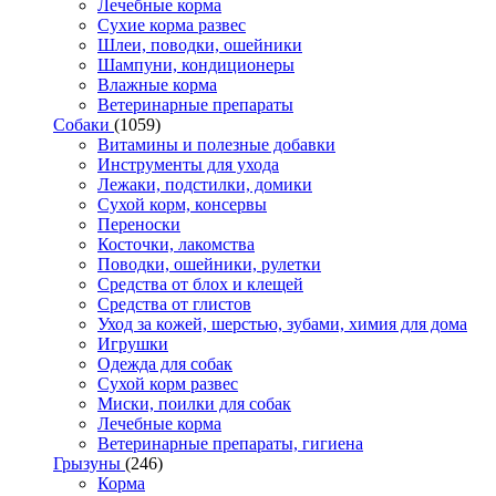
Лечебные корма
Сухие корма развес
Шлеи, поводки, ошейники
Шампуни, кондиционеры
Влажные корма
Ветеринарные препараты
Собаки
(1059)
Витамины и полезные добавки
Инструменты для ухода
Лежаки, подстилки, домики
Сухой корм, консервы
Переноски
Косточки, лакомства
Поводки, ошейники, рулетки
Средства от блох и клещей
Средства от глистов
Уход за кожей, шерстью, зубами, химия для дома
Игрушки
Одежда для собак
Сухой корм развес
Миски, поилки для собак
Лечебные корма
Ветеринарные препараты, гигиена
Грызуны
(246)
Корма