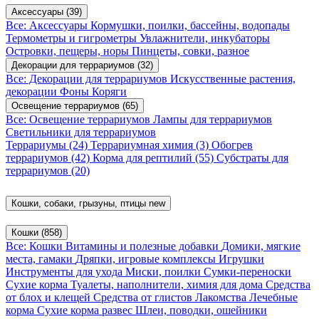
Аксессуары
(39)
Все: Аксессуары
Кормушки, поилки, бассейны, водопады
Термометры и гигрометры
Увлажнители, инкубаторы
Островки, пещеры, норы
Пинцеты, совки, разное
Декорации для террариумов
(32)
Все: Декорации для террариумов
Искусственные растения,
декорации
Фоны
Коряги
Освещение террариумов
(65)
Все: Освещение террариумов
Лампы для террариумов
Светильники для террариумов
Террариумы
(24)
Террариумная химия
(3)
Обогрев
террариумов
(42)
Корма для рептилий
(55)
Субстраты для
террариумов
(20)
Кошки, собаки, грызуны, птицы
new
Кошки
(858)
Все: Кошки
Витамины и полезные добавки
Домики, мягкие
места, гамаки
Дряпки, игровые комплексы
Игрушки
Инструменты для ухода
Миски, поилки
Сумки-переноски
Сухие корма
Туалеты, наполнители, химия для дома
Средства
от блох и клещей
Средства от глистов
Лакомства
Лечебные
корма
Сухие корма развес
Шлеи, поводки, ошейники