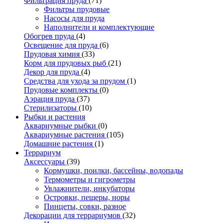
Фильтрация пруда
(71)
Фильтры прудовые
Насосы для пруда
Наполнители и комплектующие
Обогрев пруда
(4)
Освещение для пруда
(6)
Прудовая химия
(33)
Корм для прудовых рыб
(21)
Декор для пруда
(4)
Средства для ухода за прудом
(1)
Прудовые комплекты
(0)
Аэрация пруда
(37)
Стерилизаторы
(10)
Рыбки и растения
Аквариумные рыбки
(0)
Аквариумные растения
(105)
Домашние растения
(1)
Террариум
Аксессуары
(39)
Кормушки, поилки, бассейны, водопады
Термометры и гигрометры
Увлажнители, инкубаторы
Островки, пещеры, норы
Пинцеты, совки, разное
Декорации для террариумов
(32)