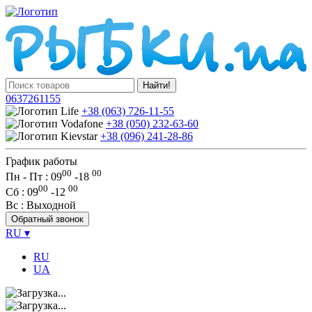
Найти!
0637261155
+38 (063) 726-11-55
+38 (050) 232-63-60
+38 (096) 241-28-86
График работы
00
00
Пн - Пт : 09
-
18
00
00
Сб
: 09
-
12
Вс
: Выходной
Обратный звонок
RU
▾
RU
UA