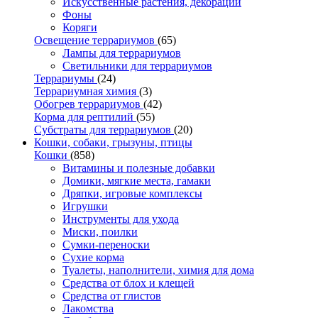
Искусственные растения, декорации
Фоны
Коряги
Освещение террариумов
(65)
Лампы для террариумов
Светильники для террариумов
Террариумы
(24)
Террариумная химия
(3)
Обогрев террариумов
(42)
Корма для рептилий
(55)
Субстраты для террариумов
(20)
Кошки, собаки, грызуны, птицы
Кошки
(858)
Витамины и полезные добавки
Домики, мягкие места, гамаки
Дряпки, игровые комплексы
Игрушки
Инструменты для ухода
Миски, поилки
Сумки-переноски
Сухие корма
Туалеты, наполнители, химия для дома
Средства от блох и клещей
Средства от глистов
Лакомства