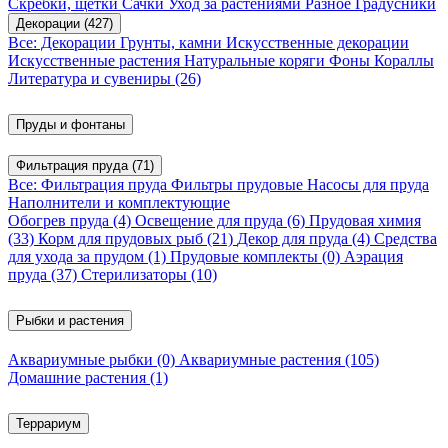
Скребки, щетки
Сачки
Уход за растениями
Разное
Градусники
Декорации
(427)
Все: Декорации
Грунты, камни
Искусственные декорации
Искусственные растения
Натуральные коряги
Фоны
Кораллы
Литература и сувениры
(26)
Пруды и фонтаны
Фильтрация пруда
(71)
Все: Фильтрация пруда
Фильтры прудовые
Насосы для пруда
Наполнители и комплектующие
Обогрев пруда
(4)
Освещение для пруда
(6)
Прудовая химия
(33)
Корм для прудовых рыб
(21)
Декор для пруда
(4)
Средства
для ухода за прудом
(1)
Прудовые комплекты
(0)
Аэрация
пруда
(37)
Стерилизаторы
(10)
Рыбки и растения
Аквариумные рыбки
(0)
Аквариумные растения
(105)
Домашние растения
(1)
Террариум