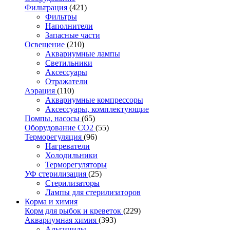
Фильтрация
(421)
Фильтры
Наполнители
Запасные части
Освещение
(210)
Аквариумные лампы
Светильники
Аксессуары
Отражатели
Аэрация
(110)
Аквариумные компрессоры
Аксессуары, комплектующие
Помпы, насосы
(65)
Оборудование CO2
(55)
Терморегуляция
(96)
Нагреватели
Холодильники
Терморегуляторы
УФ стерилизация
(25)
Стерилизаторы
Лампы для стерилизаторов
Корма и химия
Корм для рыбок и креветок
(229)
Аквариумная химия
(393)
Альгициды