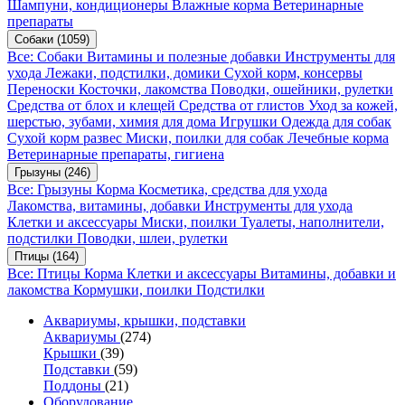
Шампуни, кондиционеры
Влажные корма
Ветеринарные
препараты
Собаки
(1059)
Все: Собаки
Витамины и полезные добавки
Инструменты для
ухода
Лежаки, подстилки, домики
Сухой корм, консервы
Переноски
Косточки, лакомства
Поводки, ошейники, рулетки
Средства от блох и клещей
Средства от глистов
Уход за кожей,
шерстью, зубами, химия для дома
Игрушки
Одежда для собак
Сухой корм развес
Миски, поилки для собак
Лечебные корма
Ветеринарные препараты, гигиена
Грызуны
(246)
Все: Грызуны
Корма
Косметика, средства для ухода
Лакомства, витамины, добавки
Инструменты для ухода
Клетки и аксессуары
Миски, поилки
Туалеты, наполнители,
подстилки
Поводки, шлеи, рулетки
Птицы
(164)
Все: Птицы
Корма
Клетки и аксессуары
Витамины, добавки и
лакомства
Кормушки, поилки
Подстилки
Аквариумы, крышки, подставки
Аквариумы
(274)
Крышки
(39)
Подставки
(59)
Поддоны
(21)
Оборудование