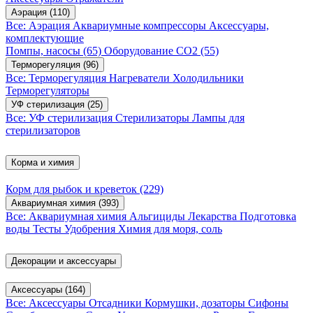
Аэрация
(110)
Все: Аэрация
Аквариумные компрессоры
Аксессуары,
комплектующие
Помпы, насосы
(65)
Оборудование CO2
(55)
Терморегуляция
(96)
Все: Терморегуляция
Нагреватели
Холодильники
Терморегуляторы
УФ стерилизация
(25)
Все: УФ стерилизация
Стерилизаторы
Лампы для
стерилизаторов
Корма и химия
Корм для рыбок и креветок
(229)
Аквариумная химия
(393)
Все: Аквариумная химия
Альгициды
Лекарства
Подготовка
воды
Тесты
Удобрения
Химия для моря, соль
Декорации и аксессуары
Аксессуары
(164)
Все: Аксессуары
Отсадники
Кормушки, дозаторы
Сифоны