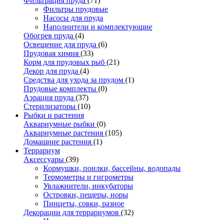
Фильтрация пруда
(71)
Фильтры прудовые
Насосы для пруда
Наполнители и комплектующие
Обогрев пруда
(4)
Освещение для пруда
(6)
Прудовая химия
(33)
Корм для прудовых рыб
(21)
Декор для пруда
(4)
Средства для ухода за прудом
(1)
Прудовые комплекты
(0)
Аэрация пруда
(37)
Стерилизаторы
(10)
Рыбки и растения
Аквариумные рыбки
(0)
Аквариумные растения
(105)
Домашние растения
(1)
Террариум
Аксессуары
(39)
Кормушки, поилки, бассейны, водопады
Термометры и гигрометры
Увлажнители, инкубаторы
Островки, пещеры, норы
Пинцеты, совки, разное
Декорации для террариумов
(32)