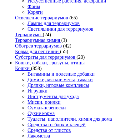
Искусственные растения, декорации
Фоны
Коряги
Освещение террариумов
(65)
Лампы для террариумов
Светильники для террариумов
Террариумы
(24)
Террариумная химия
(3)
Обогрев террариумов
(42)
Корма для рептилий
(55)
Субстраты для террариумов
(20)
Кошки, собаки, грызуны, птицы
Кошки
(858)
Витамины и полезные добавки
Домики, мягкие места, гамаки
Дряпки, игровые комплексы
Игрушки
Инструменты для ухода
Миски, поилки
Сумки-переноски
Сухие корма
Туалеты, наполнители, химия для дома
Средства от блох и клещей
Средства от глистов
Лакомства