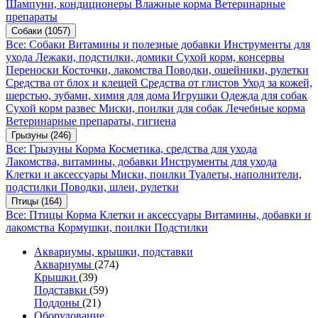
Шампуни, кондиционеры
Влажные корма
Ветеринарные
препараты
Собаки
(1057)
Все: Собаки
Витамины и полезные добавки
Инструменты для
ухода
Лежаки, подстилки, домики
Сухой корм, консервы
Переноски
Косточки, лакомства
Поводки, ошейники, рулетки
Средства от блох и клещей
Средства от глистов
Уход за кожей,
шерстью, зубами, химия для дома
Игрушки
Одежда для собак
Сухой корм развес
Миски, поилки для собак
Лечебные корма
Ветеринарные препараты, гигиена
Грызуны
(246)
Все: Грызуны
Корма
Косметика, средства для ухода
Лакомства, витамины, добавки
Инструменты для ухода
Клетки и аксессуары
Миски, поилки
Туалеты, наполнители,
подстилки
Поводки, шлеи, рулетки
Птицы
(164)
Все: Птицы
Корма
Клетки и аксессуары
Витамины, добавки и
лакомства
Кормушки, поилки
Подстилки
Аквариумы, крышки, подставки
Аквариумы
(274)
Крышки
(39)
Подставки
(59)
Поддоны
(21)
Оборудование