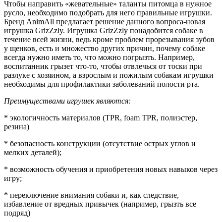
Чтобы направить «жевательные» таланты питомца в нужное
русло, необходимо подобрать для него правильные игрушки.
Бренд AnimAll предлагает решение данного вопроса-новая
игрушка GrizZzly. Игрушка GrizZzly понадобится собаке в
течение всей жизни, ведь кроме проблем прорезывания зубов
у щенков, есть и множество других причин, почему собаке
всегда нужно иметь то, что можно погрызть. Например,
воспитанник грызет что-то, чтобы отвлечься от тоски при
разлуке с хозяином, а взрослым и пожилым собакам игрушки
необходимы для профилактики заболеваний полости рта.
Преимуществами игрушек являются:
* экологичность материалов (TPR, foam TPR, полиэстер,
резина)
* безопасность конструкции (отсутствие острых углов и
мелких деталей);
* возможность обучения и приобретения новых навыков через
игру;
* переключение внимания собаки и, как следствие,
избавление от вредных привычек (например, грызть все
подряд)