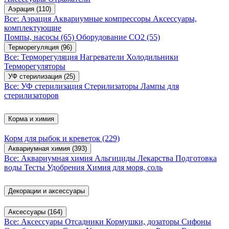
Аэрация
(110)
Все: Аэрация
Аквариумные компрессоры
Аксессуары,
комплектующие
Помпы, насосы
(65)
Оборудование CO2
(55)
Терморегуляция
(96)
Все: Терморегуляция
Нагреватели
Холодильники
Терморегуляторы
УФ стерилизация
(25)
Все: УФ стерилизация
Стерилизаторы
Лампы для
стерилизаторов
Корма и химия
Корм для рыбок и креветок
(229)
Аквариумная химия
(393)
Все: Аквариумная химия
Альгициды
Лекарства
Подготовка
воды
Тесты
Удобрения
Химия для моря, соль
Декорации и аксессуары
Аксессуары
(164)
Все: Аксессуары
Отсадники
Кормушки, дозаторы
Сифоны