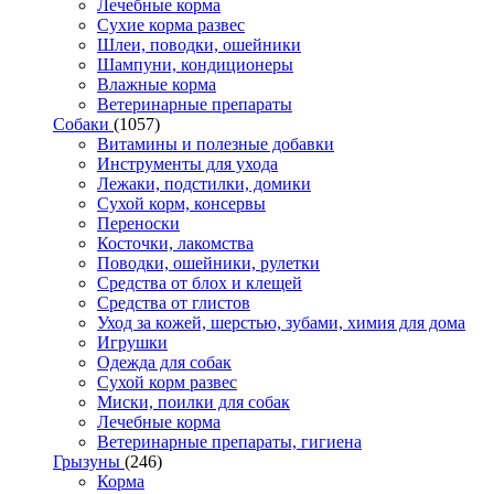
Лечебные корма
Сухие корма развес
Шлеи, поводки, ошейники
Шампуни, кондиционеры
Влажные корма
Ветеринарные препараты
Собаки
(1057)
Витамины и полезные добавки
Инструменты для ухода
Лежаки, подстилки, домики
Сухой корм, консервы
Переноски
Косточки, лакомства
Поводки, ошейники, рулетки
Средства от блох и клещей
Средства от глистов
Уход за кожей, шерстью, зубами, химия для дома
Игрушки
Одежда для собак
Сухой корм развес
Миски, поилки для собак
Лечебные корма
Ветеринарные препараты, гигиена
Грызуны
(246)
Корма