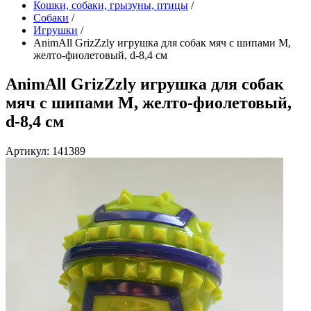
Кошки, собаки, грызуны, птицы
/
Собаки
/
Игрушки
/
AnimAll GrizZzly игрушка для собак мяч с шипами M,
желто-фиолетовый, d-8,4 см
AnimAll GrizZzly игрушка для собак
мяч с шипами M, желто-фиолетовый,
d-8,4 см
Артикул: 141389