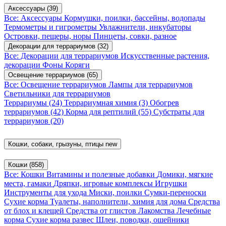
Аксессуары
(39)
Все: Аксессуары
Кормушки, поилки, бассейны, водопады
Термометры и гигрометры
Увлажнители, инкубаторы
Островки, пещеры, норы
Пинцеты, совки, разное
Декорации для террариумов
(32)
Все: Декорации для террариумов
Искусственные растения,
декорации
Фоны
Коряги
Освещение террариумов
(65)
Все: Освещение террариумов
Лампы для террариумов
Светильники для террариумов
Террариумы
(24)
Террариумная химия
(3)
Обогрев
террариумов
(42)
Корма для рептилий
(55)
Субстраты для
террариумов
(20)
Кошки, собаки, грызуны, птицы
new
Кошки
(858)
Все: Кошки
Витамины и полезные добавки
Домики, мягкие
места, гамаки
Дряпки, игровые комплексы
Игрушки
Инструменты для ухода
Миски, поилки
Сумки-переноски
Сухие корма
Туалеты, наполнители, химия для дома
Средства
от блох и клещей
Средства от глистов
Лакомства
Лечебные
корма
Сухие корма развес
Шлеи, поводки, ошейники