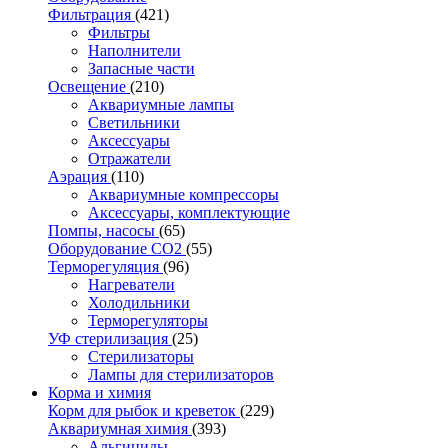
Фильтрация
(421)
Фильтры
Наполнители
Запасные части
Освещение
(210)
Аквариумные лампы
Светильники
Аксессуары
Отражатели
Аэрация
(110)
Аквариумные компрессоры
Аксессуары, комплектующие
Помпы, насосы
(65)
Оборудование CO2
(55)
Терморегуляция
(96)
Нагреватели
Холодильники
Терморегуляторы
УФ стерилизация
(25)
Стерилизаторы
Лампы для стерилизаторов
Корма и химия
Корм для рыбок и креветок
(229)
Аквариумная химия
(393)
Альгициды