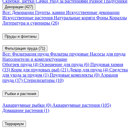
Скребки, щетки
Сачки
Уход за растениями
Разное
Градусники
Декорации
(427)
Все: Декорации
Грунты, камни
Искусственные декорации
Искусственные растения
Натуральные коряги
Фоны
Кораллы
Литература и сувениры
(26)
Пруды и фонтаны
Фильтрация пруда
(71)
Все: Фильтрация пруда
Фильтры прудовые
Насосы для пруда
Наполнители и комплектующие
Обогрев пруда
(4)
Освещение для пруда
(6)
Прудовая химия
(33)
Корм для прудовых рыб
(21)
Декор для пруда
(4)
Средства
для ухода за прудом
(1)
Прудовые комплекты
(0)
Аэрация
пруда
(37)
Стерилизаторы
(10)
Рыбки и растения
Аквариумные рыбки
(0)
Аквариумные растения
(105)
Домашние растения
(1)
Террариум