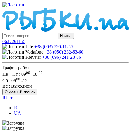
Найти!
0637261155
+38 (063) 726-11-55
+38 (050) 232-63-60
+38 (096) 241-28-86
График работы
00
00
Пн - Пт : 09
-
18
00
00
Сб
: 09
-
12
Вс
: Выходной
Обратный звонок
RU
▾
RU
UA