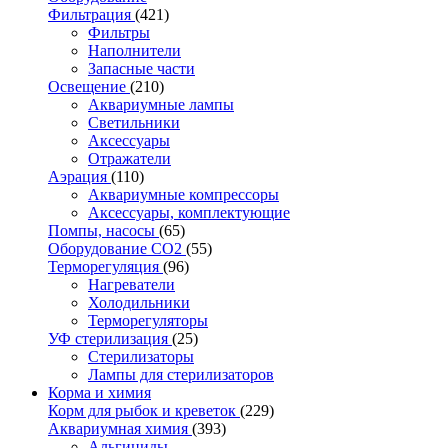
Фильтрация
(421)
Фильтры
Наполнители
Запасные части
Освещение
(210)
Аквариумные лампы
Светильники
Аксессуары
Отражатели
Аэрация
(110)
Аквариумные компрессоры
Аксессуары, комплектующие
Помпы, насосы
(65)
Оборудование CO2
(55)
Терморегуляция
(96)
Нагреватели
Холодильники
Терморегуляторы
УФ стерилизация
(25)
Стерилизаторы
Лампы для стерилизаторов
Корма и химия
Корм для рыбок и креветок
(229)
Аквариумная химия
(393)
Альгициды