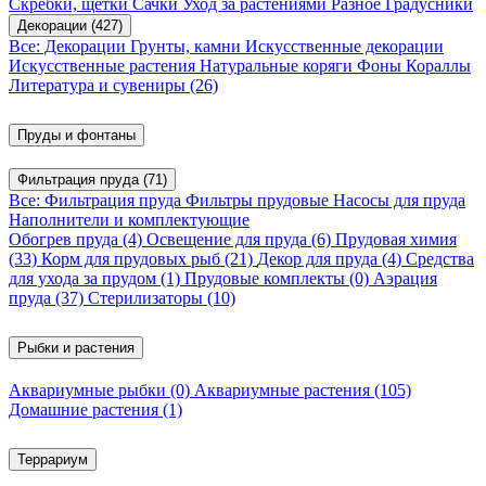
Скребки, щетки
Сачки
Уход за растениями
Разное
Градусники
Декорации
(427)
Все: Декорации
Грунты, камни
Искусственные декорации
Искусственные растения
Натуральные коряги
Фоны
Кораллы
Литература и сувениры
(26)
Пруды и фонтаны
Фильтрация пруда
(71)
Все: Фильтрация пруда
Фильтры прудовые
Насосы для пруда
Наполнители и комплектующие
Обогрев пруда
(4)
Освещение для пруда
(6)
Прудовая химия
(33)
Корм для прудовых рыб
(21)
Декор для пруда
(4)
Средства
для ухода за прудом
(1)
Прудовые комплекты
(0)
Аэрация
пруда
(37)
Стерилизаторы
(10)
Рыбки и растения
Аквариумные рыбки
(0)
Аквариумные растения
(105)
Домашние растения
(1)
Террариум