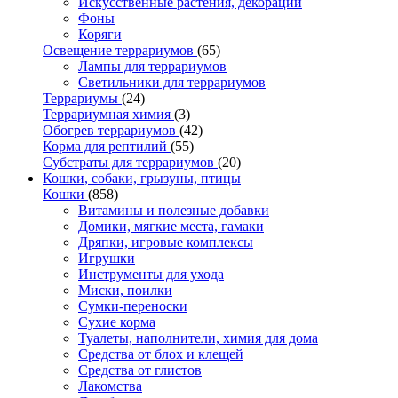
Искусственные растения, декорации
Фоны
Коряги
Освещение террариумов
(65)
Лампы для террариумов
Светильники для террариумов
Террариумы
(24)
Террариумная химия
(3)
Обогрев террариумов
(42)
Корма для рептилий
(55)
Субстраты для террариумов
(20)
Кошки, собаки, грызуны, птицы
Кошки
(858)
Витамины и полезные добавки
Домики, мягкие места, гамаки
Дряпки, игровые комплексы
Игрушки
Инструменты для ухода
Миски, поилки
Сумки-переноски
Сухие корма
Туалеты, наполнители, химия для дома
Средства от блох и клещей
Средства от глистов
Лакомства