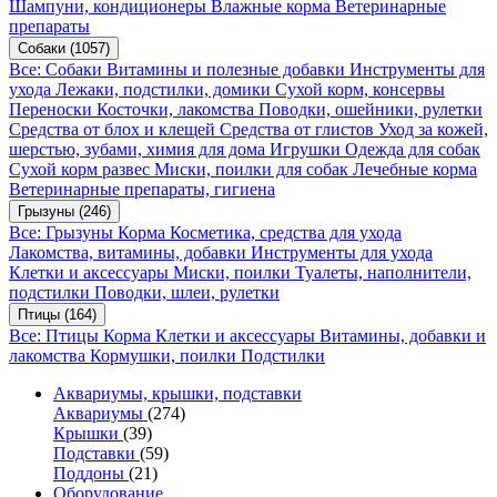
Шампуни, кондиционеры
Влажные корма
Ветеринарные
препараты
Собаки
(1057)
Все: Собаки
Витамины и полезные добавки
Инструменты для
ухода
Лежаки, подстилки, домики
Сухой корм, консервы
Переноски
Косточки, лакомства
Поводки, ошейники, рулетки
Средства от блох и клещей
Средства от глистов
Уход за кожей,
шерстью, зубами, химия для дома
Игрушки
Одежда для собак
Сухой корм развес
Миски, поилки для собак
Лечебные корма
Ветеринарные препараты, гигиена
Грызуны
(246)
Все: Грызуны
Корма
Косметика, средства для ухода
Лакомства, витамины, добавки
Инструменты для ухода
Клетки и аксессуары
Миски, поилки
Туалеты, наполнители,
подстилки
Поводки, шлеи, рулетки
Птицы
(164)
Все: Птицы
Корма
Клетки и аксессуары
Витамины, добавки и
лакомства
Кормушки, поилки
Подстилки
Аквариумы, крышки, подставки
Аквариумы
(274)
Крышки
(39)
Подставки
(59)
Поддоны
(21)
Оборудование