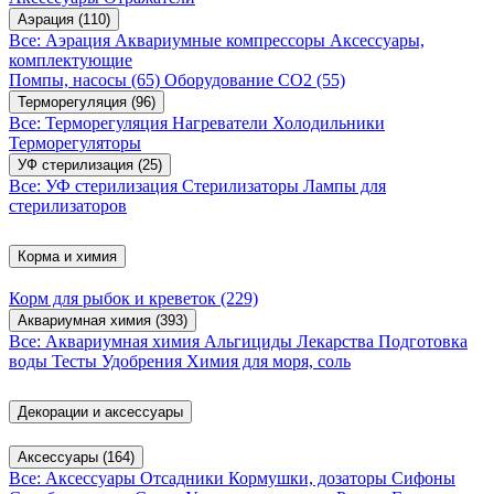
Аэрация
(110)
Все: Аэрация
Аквариумные компрессоры
Аксессуары,
комплектующие
Помпы, насосы
(65)
Оборудование CO2
(55)
Терморегуляция
(96)
Все: Терморегуляция
Нагреватели
Холодильники
Терморегуляторы
УФ стерилизация
(25)
Все: УФ стерилизация
Стерилизаторы
Лампы для
стерилизаторов
Корма и химия
Корм для рыбок и креветок
(229)
Аквариумная химия
(393)
Все: Аквариумная химия
Альгициды
Лекарства
Подготовка
воды
Тесты
Удобрения
Химия для моря, соль
Декорации и аксессуары
Аксессуары
(164)
Все: Аксессуары
Отсадники
Кормушки, дозаторы
Сифоны