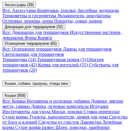
Аксессуары
(39)
Все: Аксессуары
Кормушки, поилки, бассейны, водопады
Термометры и гигрометры
Увлажнители, инкубаторы
Островки, пещеры, норы
Пинцеты, совки, разное
Декорации для террариумов
(32)
Все: Декорации для террариумов
Искусственные растения,
декорации
Фоны
Коряги
Освещение террариумов
(65)
Все: Освещение террариумов
Лампы для террариумов
Светильники для террариумов
Террариумы
(24)
Террариумная химия
(3)
Обогрев
террариумов
(42)
Корма для рептилий
(55)
Субстраты для
террариумов
(20)
Кошки, собаки, грызуны, птицы
new
Кошки
(858)
Все: Кошки
Витамины и полезные добавки
Домики, мягкие
места, гамаки
Дряпки, игровые комплексы
Игрушки
Инструменты для ухода
Миски, поилки
Сумки-переноски
Сухие корма
Туалеты, наполнители, химия для дома
Средства
от блох и клещей
Средства от глистов
Лакомства
Лечебные
корма
Сухие корма развес
Шлеи, поводки, ошейники