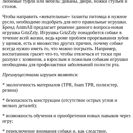
любимые туфли или мебель: диваны, двери, ножки стульев и
столов.
Чтобы направить «жевательные» таланты питомца в нужное
русло, необходимо подобрать для него правильные игрушки.
Бренд AnimAll предлагает решение данного вопроса-новая
игрушка GrizZzly. Игрушка GrizZzly понадобится собаке в
течение всей жизни, ведь кроме проблем прорезывания зубов
у щенков, есть и множество других причин, почему собаке
всегда нужно иметь то, что можно погрызть. Например,
воспитанник грызет что-то, чтобы отвлечься от тоски при
разлуке с хозяином, а взрослым и пожилым собакам игрушки
необходимы для профилактики заболеваний полости рта.
Преимуществами игрушек являются:
* экологичность материалов (TPR, foam TPR, полиэстер,
резина)
* безопасность конструкции (отсутствие острых углов и
мелких деталей);
* возможность обучения и приобретения новых навыков через
игру;
* переключение внимания собаки и, как следствие,