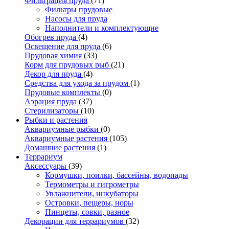
Фильтрация пруда
(71)
Фильтры прудовые
Насосы для пруда
Наполнители и комплектующие
Обогрев пруда
(4)
Освещение для пруда
(6)
Прудовая химия
(33)
Корм для прудовых рыб
(21)
Декор для пруда
(4)
Средства для ухода за прудом
(1)
Прудовые комплекты
(0)
Аэрация пруда
(37)
Стерилизаторы
(10)
Рыбки и растения
Аквариумные рыбки
(0)
Аквариумные растения
(105)
Домашние растения
(1)
Террариум
Аксессуары
(39)
Кормушки, поилки, бассейны, водопады
Термометры и гигрометры
Увлажнители, инкубаторы
Островки, пещеры, норы
Пинцеты, совки, разное
Декорации для террариумов
(32)