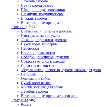
Лечебные корма
Сухие корма развес
Шлеи, поводки, ошейники
Шампуни, кондиционеры
Влажные корма
Ветеринарные препараты
Собаки
(1057)
Витамины и полезные добавки
Инструменты для ухода
Лежаки, подстилки, домики
Сухой корм, консервы
Переноски
Косточки, лакомства
Поводки, ошейники, рулетки
Средства от блох и клещей
Средства от глистов
Уход за кожей, шерстью, зубами, химия для дома
Игрушки
Одежда для собак
Сухой корм развес
Миски, поилки для собак
Лечебные корма
Ветеринарные препараты, гигиена
Грызуны
(246)
Корма