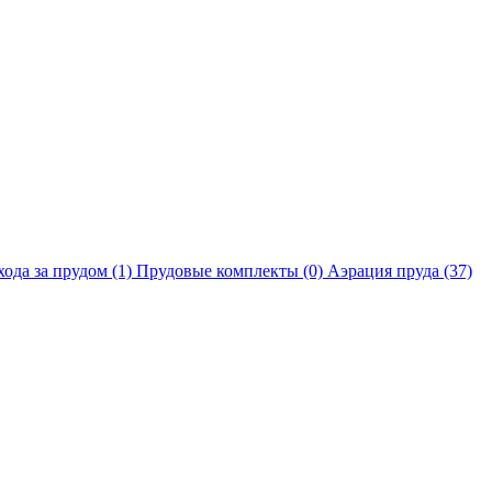
хода за прудом
(1)
Прудовые комплекты
(0)
Аэрация пруда
(37)