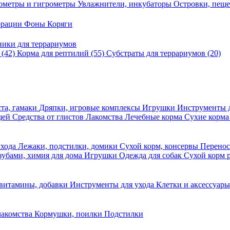
ометры и гигрометры
Увлажнители, инкубаторы
Островки, пещ
корации
Фоны
Коряги
ники для террариумов
в
(42)
Корма для рептилий
(55)
Субстраты для террариумов
(20)
та, гамаки
Дряпки, игровые комплексы
Игрушки
Инструменты 
ещей
Средства от глистов
Лакомства
Лечебные корма
Сухие корма
ухода
Лежаки, подстилки, домики
Сухой корм, консервы
Перено
 зубами, химия для дома
Игрушки
Одежда для собак
Сухой корм 
 витамины, добавки
Инструменты для ухода
Клетки и аксессуар
лакомства
Кормушки, поилки
Подстилки