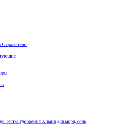
ы
Отражатели
ктующие
торы
ов
оды
Тесты
Удобрения
Химия для моря, соль