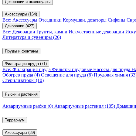
Декорации и аксессуары
Аксессуары
(164)
Все: Аксессуары
Отсадники
Кормушки, дозаторы
Сифоны
Скр
Декорации
(427)
Все: Декорации
Грунты, камни
Искусственные декорации
Иску
Литература и сувениры
(26)
Пруды и фонтаны
Фильтрация пруда
(71)
Все: Фильтрация пруда
Фильтры прудовые
Насосы для пруда
Н
Обогрев пруда
(4)
Освещение для пруда
(6)
Прудовая химия
(33
Стерилизаторы
(10)
Рыбки и растения
Аквариумные рыбки
(0)
Аквариумные растения
(105)
Домашни
Террариум
Аксессуары
(39)