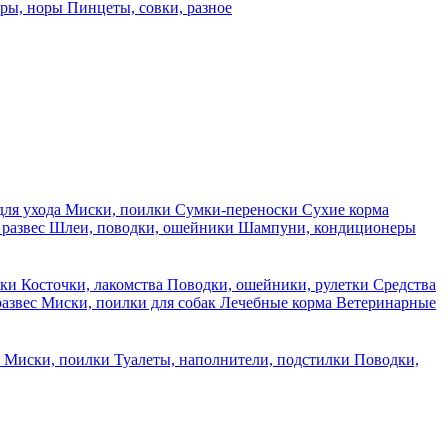
еры, норы
Пинцеты, совки, разное
для ухода
Миски, поилки
Сумки-переноски
Сухие корма
 развес
Шлеи, поводки, ошейники
Шампуни, кондиционеры
ски
Косточки, лакомства
Поводки, ошейники, рулетки
Средства
развес
Миски, поилки для собак
Лечебные корма
Ветеринарные
ы
Миски, поилки
Туалеты, наполнители, подстилки
Поводки,