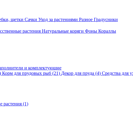
ебки, щетки
Сачки
Уход за растениями
Разное
Градусники
сственные растения
Натуральные коряги
Фоны
Кораллы
аполнители и комплектующие
)
Корм для прудовых рыб
(21)
Декор для пруда
(4)
Средства для у
е растения
(1)