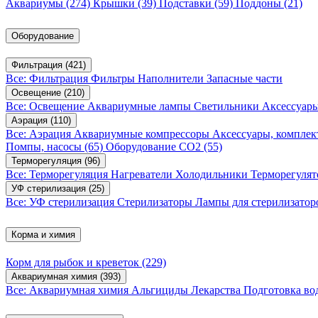
Аквариумы
(274)
Крышки
(39)
Подставки
(59)
Поддоны
(21)
Оборудование
Фильтрация
(421)
Все: Фильтрация
Фильтры
Наполнители
Запасные части
Освещение
(210)
Все: Освещение
Аквариумные лампы
Светильники
Аксессуар
Аэрация
(110)
Все: Аэрация
Аквариумные компрессоры
Аксессуары, компле
Помпы, насосы
(65)
Оборудование CO2
(55)
Терморегуляция
(96)
Все: Терморегуляция
Нагреватели
Холодильники
Терморегуля
УФ стерилизация
(25)
Все: УФ стерилизация
Стерилизаторы
Лампы для стерилизатор
Корма и химия
Корм для рыбок и креветок
(229)
Аквариумная химия
(393)
Все: Аквариумная химия
Альгициды
Лекарства
Подготовка в