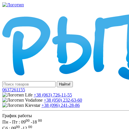
Найти!
0637261155
+38 (063) 726-11-55
+38 (050) 232-63-60
+38 (096) 241-28-86
График работы
00
00
Пн - Пт : 09
-
18
00
00
Сб
: 09
-
12