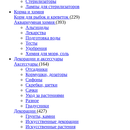
Стерилизаторы
Лампы для стерилизаторов
Корма и химия
Корм для рыбок и креветок
(229)
Аквариумная химия
(393)
Альгициды
Лекарства
Подготовка воды
Тесты
Удобрения
Химия для моря, соль
Декорации и аксессуары
Аксессуары
(164)
Отсадники
Кормушки, дозаторы
Сифоны
Скребки, щетки
Сачки
Уход за растениями
Разное
Градусники
Декорации
(427)
Грунты, камни
Искусственные декорации
Искусственные растения