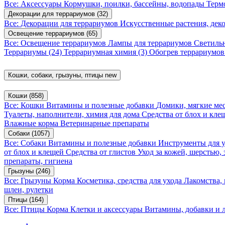
Все: Аксессуары
Кормушки, поилки, бассейны, водопады
Терм
Декорации для террариумов
(32)
Все: Декорации для террариумов
Искусственные растения, де
Освещение террариумов
(65)
Все: Освещение террариумов
Лампы для террариумов
Светиль
Террариумы
(24)
Террариумная химия
(3)
Обогрев террариумо
Кошки, собаки, грызуны, птицы
new
Кошки
(858)
Все: Кошки
Витамины и полезные добавки
Домики, мягкие мес
Туалеты, наполнители, химия для дома
Средства от блох и кл
Влажные корма
Ветеринарные препараты
Собаки
(1057)
Все: Собаки
Витамины и полезные добавки
Инструменты для 
от блох и клещей
Средства от глистов
Уход за кожей, шерстью,
препараты, гигиена
Грызуны
(246)
Все: Грызуны
Корма
Косметика, средства для ухода
Лакомства,
шлеи, рулетки
Птицы
(164)
Все: Птицы
Корма
Клетки и аксессуары
Витамины, добавки и 