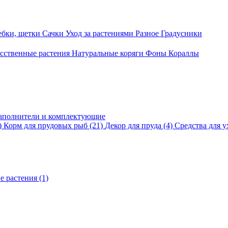
ебки, щетки
Сачки
Уход за растениями
Разное
Градусники
сственные растения
Натуральные коряги
Фоны
Кораллы
аполнители и комплектующие
)
Корм для прудовых рыб
(21)
Декор для пруда
(4)
Средства для у
е растения
(1)