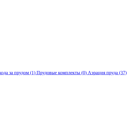
хода за прудом
(1)
Прудовые комплекты
(0)
Аэрация пруда
(37)