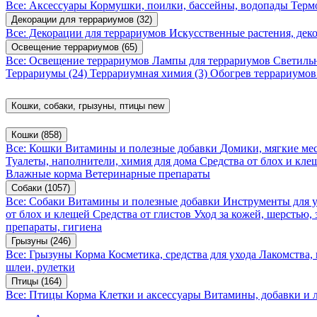
Все: Аксессуары
Кормушки, поилки, бассейны, водопады
Терм
Декорации для террариумов
(32)
Все: Декорации для террариумов
Искусственные растения, де
Освещение террариумов
(65)
Все: Освещение террариумов
Лампы для террариумов
Светиль
Террариумы
(24)
Террариумная химия
(3)
Обогрев террариумо
Кошки, собаки, грызуны, птицы
new
Кошки
(858)
Все: Кошки
Витамины и полезные добавки
Домики, мягкие мес
Туалеты, наполнители, химия для дома
Средства от блох и кл
Влажные корма
Ветеринарные препараты
Собаки
(1057)
Все: Собаки
Витамины и полезные добавки
Инструменты для 
от блох и клещей
Средства от глистов
Уход за кожей, шерстью,
препараты, гигиена
Грызуны
(246)
Все: Грызуны
Корма
Косметика, средства для ухода
Лакомства,
шлеи, рулетки
Птицы
(164)
Все: Птицы
Корма
Клетки и аксессуары
Витамины, добавки и 