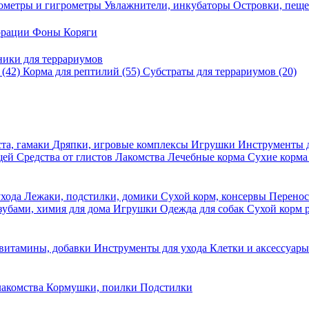
ометры и гигрометры
Увлажнители, инкубаторы
Островки, пещ
корации
Фоны
Коряги
ники для террариумов
в
(42)
Корма для рептилий
(55)
Субстраты для террариумов
(20)
та, гамаки
Дряпки, игровые комплексы
Игрушки
Инструменты 
ещей
Средства от глистов
Лакомства
Лечебные корма
Сухие корма
ухода
Лежаки, подстилки, домики
Сухой корм, консервы
Перено
 зубами, химия для дома
Игрушки
Одежда для собак
Сухой корм 
 витамины, добавки
Инструменты для ухода
Клетки и аксессуар
лакомства
Кормушки, поилки
Подстилки