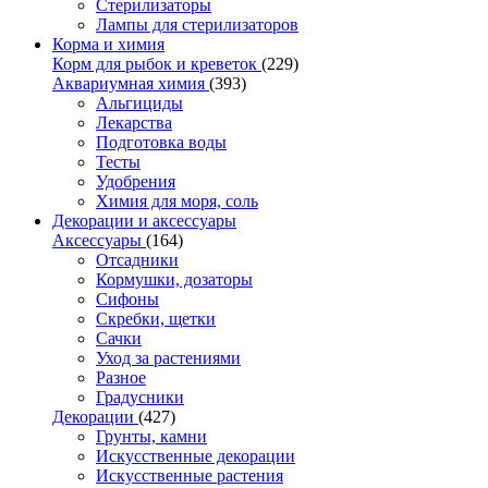
Стерилизаторы
Лампы для стерилизаторов
Корма и химия
Корм для рыбок и креветок
(229)
Аквариумная химия
(393)
Альгициды
Лекарства
Подготовка воды
Тесты
Удобрения
Химия для моря, соль
Декорации и аксессуары
Аксессуары
(164)
Отсадники
Кормушки, дозаторы
Сифоны
Скребки, щетки
Сачки
Уход за растениями
Разное
Градусники
Декорации
(427)
Грунты, камни
Искусственные декорации
Искусственные растения