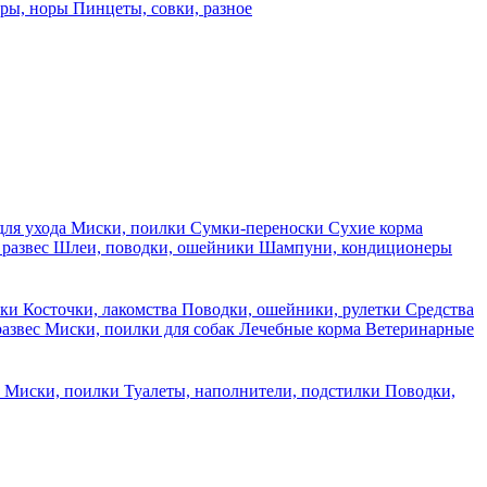
еры, норы
Пинцеты, совки, разное
для ухода
Миски, поилки
Сумки-переноски
Сухие корма
 развес
Шлеи, поводки, ошейники
Шампуни, кондиционеры
ски
Косточки, лакомства
Поводки, ошейники, рулетки
Средства
развес
Миски, поилки для собак
Лечебные корма
Ветеринарные
ы
Миски, поилки
Туалеты, наполнители, подстилки
Поводки,