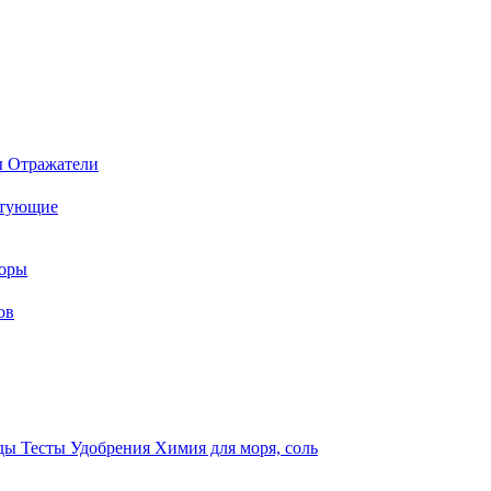
ы
Отражатели
ктующие
торы
ов
оды
Тесты
Удобрения
Химия для моря, соль