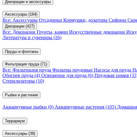
Декорации и аксессуары
Аксессуары
(164)
Все: Аксессуары
Отсадники
Кормушки, дозаторы
Сифоны
Скр
Декорации
(427)
Все: Декорации
Грунты, камни
Искусственные декорации
Иску
Литература и сувениры
(26)
Пруды и фонтаны
Фильтрация пруда
(71)
Все: Фильтрация пруда
Фильтры прудовые
Насосы для пруда
Н
Обогрев пруда
(4)
Освещение для пруда
(6)
Прудовая химия
(33
Стерилизаторы
(10)
Рыбки и растения
Аквариумные рыбки
(0)
Аквариумные растения
(105)
Домашни
Террариум
Аксессуары
(39)