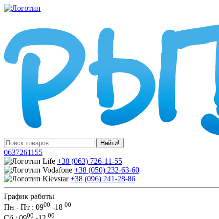
Найти!
0637261155
+38 (063) 726-11-55
+38 (050) 232-63-60
+38 (096) 241-28-86
График работы
00
00
Пн - Пт : 09
-
18
00
00
Сб
: 09
-
12