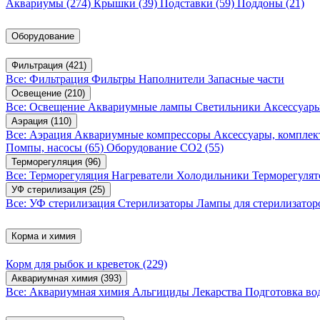
Аквариумы
(274)
Крышки
(39)
Подставки
(59)
Поддоны
(21)
Оборудование
Фильтрация
(421)
Все: Фильтрация
Фильтры
Наполнители
Запасные части
Освещение
(210)
Все: Освещение
Аквариумные лампы
Светильники
Аксессуар
Аэрация
(110)
Все: Аэрация
Аквариумные компрессоры
Аксессуары, компле
Помпы, насосы
(65)
Оборудование CO2
(55)
Терморегуляция
(96)
Все: Терморегуляция
Нагреватели
Холодильники
Терморегуля
УФ стерилизация
(25)
Все: УФ стерилизация
Стерилизаторы
Лампы для стерилизатор
Корма и химия
Корм для рыбок и креветок
(229)
Аквариумная химия
(393)
Все: Аквариумная химия
Альгициды
Лекарства
Подготовка в