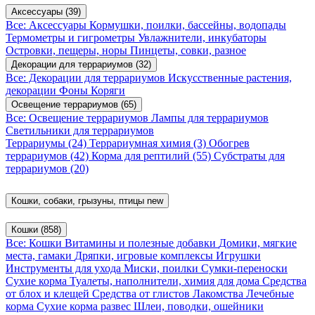
Аксессуары
(39)
Все: Аксессуары
Кормушки, поилки, бассейны, водопады
Термометры и гигрометры
Увлажнители, инкубаторы
Островки, пещеры, норы
Пинцеты, совки, разное
Декорации для террариумов
(32)
Все: Декорации для террариумов
Искусственные растения,
декорации
Фоны
Коряги
Освещение террариумов
(65)
Все: Освещение террариумов
Лампы для террариумов
Светильники для террариумов
Террариумы
(24)
Террариумная химия
(3)
Обогрев
террариумов
(42)
Корма для рептилий
(55)
Субстраты для
террариумов
(20)
Кошки, собаки, грызуны, птицы
new
Кошки
(858)
Все: Кошки
Витамины и полезные добавки
Домики, мягкие
места, гамаки
Дряпки, игровые комплексы
Игрушки
Инструменты для ухода
Миски, поилки
Сумки-переноски
Сухие корма
Туалеты, наполнители, химия для дома
Средства
от блох и клещей
Средства от глистов
Лакомства
Лечебные
корма
Сухие корма развес
Шлеи, поводки, ошейники