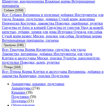
Шампуни, кондиционеры
Влажные корма
Ветеринарные
препараты
Собаки
(1059)
Все: Собаки
Витамины и полезные добавки
Инструменты для
ухода
Лежаки, подстилки, домики
Сухой корм, консервы
Переноски
Косточки, лакомства
Поводки, ошейники, рулетки
Средства от блох и клещей
Средства от глистов
Уход за кожей,
шерстью, зубами, химия для дома
Игрушки
Одежда для собак
Сухой корм развес
Миски, поилки для собак
Лечебные корма
Ветеринарные препараты, гигиена
Грызуны
(246)
Все: Грызуны
Корма
Косметика, средства для ухода
Лакомства, витамины, добавки
Инструменты для ухода
Клетки и аксессуары
Миски, поилки
Туалеты, наполнители,
подстилки
Поводки, шлеи, рулетки
Птицы
(164)
Все: Птицы
Корма
Клетки и аксессуары
Витамины, добавки и
лакомства
Кормушки, поилки
Подстилки
Аквариумы, крышки, подставки
Аквариумы
(274)
Крышки
(39)
Подставки
(59)
Поддоны
(21)
Оборудование