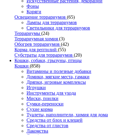
Искусственные растения, декорации
Фоны
Коряги
Освещение террариумов
(65)
Лампы для террариумов
Светильники для террариумов
Террариумы
(24)
Террариумная химия
(3)
Обогрев террариумов
(42)
Корма для рептилий
(55)
Субстраты для террариумов
(20)
Кошки, собаки, грызуны, птицы
Кошки
(858)
Витамины и полезные добавки
Домики, мягкие места, гамаки
Дряпки, игровые комплексы
Игрушки
Инструменты для ухода
Миски, поилки
Сумки-переноски
Сухие корма
Туалеты, наполнители, химия для дома
Средства от блох и клещей
Средства от глистов
Лакомства