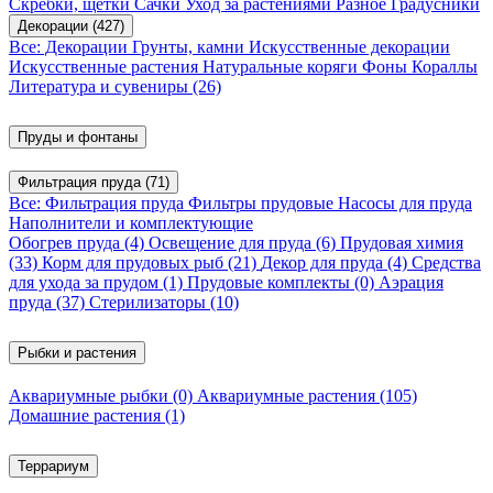
Скребки, щетки
Сачки
Уход за растениями
Разное
Градусники
Декорации
(427)
Все: Декорации
Грунты, камни
Искусственные декорации
Искусственные растения
Натуральные коряги
Фоны
Кораллы
Литература и сувениры
(26)
Пруды и фонтаны
Фильтрация пруда
(71)
Все: Фильтрация пруда
Фильтры прудовые
Насосы для пруда
Наполнители и комплектующие
Обогрев пруда
(4)
Освещение для пруда
(6)
Прудовая химия
(33)
Корм для прудовых рыб
(21)
Декор для пруда
(4)
Средства
для ухода за прудом
(1)
Прудовые комплекты
(0)
Аэрация
пруда
(37)
Стерилизаторы
(10)
Рыбки и растения
Аквариумные рыбки
(0)
Аквариумные растения
(105)
Домашние растения
(1)
Террариум