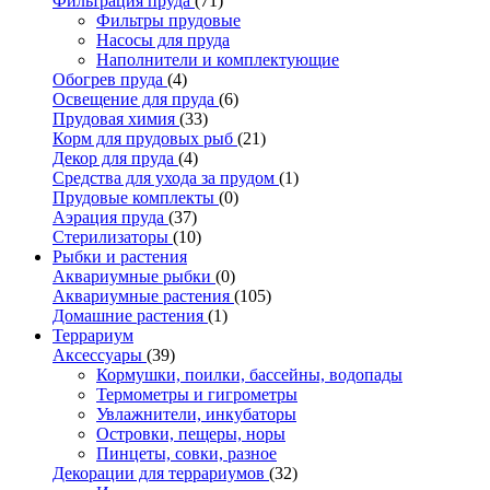
Фильтрация пруда
(71)
Фильтры прудовые
Насосы для пруда
Наполнители и комплектующие
Обогрев пруда
(4)
Освещение для пруда
(6)
Прудовая химия
(33)
Корм для прудовых рыб
(21)
Декор для пруда
(4)
Средства для ухода за прудом
(1)
Прудовые комплекты
(0)
Аэрация пруда
(37)
Стерилизаторы
(10)
Рыбки и растения
Аквариумные рыбки
(0)
Аквариумные растения
(105)
Домашние растения
(1)
Террариум
Аксессуары
(39)
Кормушки, поилки, бассейны, водопады
Термометры и гигрометры
Увлажнители, инкубаторы
Островки, пещеры, норы
Пинцеты, совки, разное
Декорации для террариумов
(32)