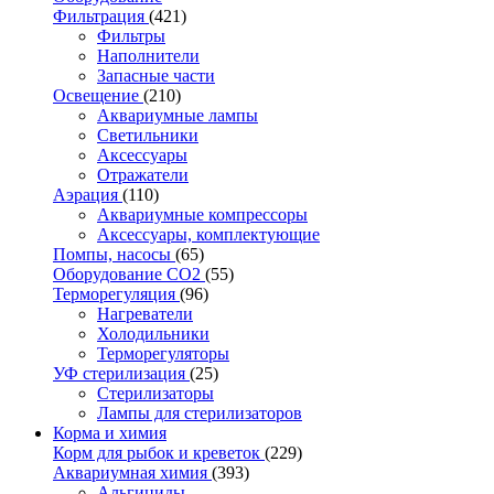
Фильтрация
(421)
Фильтры
Наполнители
Запасные части
Освещение
(210)
Аквариумные лампы
Светильники
Аксессуары
Отражатели
Аэрация
(110)
Аквариумные компрессоры
Аксессуары, комплектующие
Помпы, насосы
(65)
Оборудование CO2
(55)
Терморегуляция
(96)
Нагреватели
Холодильники
Терморегуляторы
УФ стерилизация
(25)
Стерилизаторы
Лампы для стерилизаторов
Корма и химия
Корм для рыбок и креветок
(229)
Аквариумная химия
(393)
Альгициды