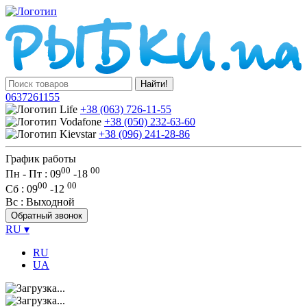
Найти!
0637261155
+38 (063) 726-11-55
+38 (050) 232-63-60
+38 (096) 241-28-86
График работы
00
00
Пн - Пт : 09
-
18
00
00
Сб
: 09
-
12
Вс
: Выходной
Обратный звонок
RU
▾
RU
UA