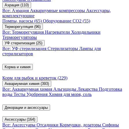
Аэрация
(110)
Все: Аэрация
Аквариумные компрессоры
Аксессуары,
комплектующие
Помпы, насосы
(65)
Оборудование CO2
(55)
Терморегуляция
(96)
Все: Терморегуляция
Нагреватели
Холодильники
Терморегуляторы
УФ стерилизация
(25)
Все: УФ стерилизация
Стерилизаторы
Лампы для
стерилизаторов
Корма и химия
Корм для рыбок и креветок
(229)
Аквариумная химия
(393)
Все: Аквариумная химия
Альгициды
Лекарства
Подготовка
воды
Тесты
Удобрения
Химия для моря, соль
Декорации и аксессуары
Аксессуары
(164)
Все: Аксессуары
Отсадники
Кормушки, дозаторы
Сифоны