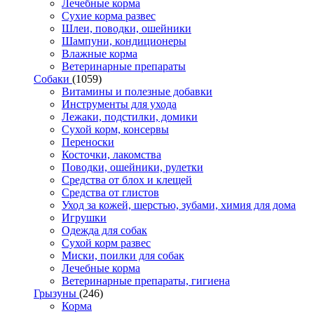
Лечебные корма
Сухие корма развес
Шлеи, поводки, ошейники
Шампуни, кондиционеры
Влажные корма
Ветеринарные препараты
Собаки
(1059)
Витамины и полезные добавки
Инструменты для ухода
Лежаки, подстилки, домики
Сухой корм, консервы
Переноски
Косточки, лакомства
Поводки, ошейники, рулетки
Средства от блох и клещей
Средства от глистов
Уход за кожей, шерстью, зубами, химия для дома
Игрушки
Одежда для собак
Сухой корм развес
Миски, поилки для собак
Лечебные корма
Ветеринарные препараты, гигиена
Грызуны
(246)
Корма