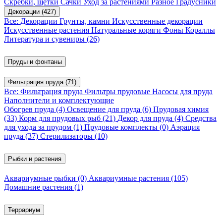
Скребки, щетки
Сачки
Уход за растениями
Разное
Градусники
Декорации
(427)
Все: Декорации
Грунты, камни
Искусственные декорации
Искусственные растения
Натуральные коряги
Фоны
Кораллы
Литература и сувениры
(26)
Пруды и фонтаны
Фильтрация пруда
(71)
Все: Фильтрация пруда
Фильтры прудовые
Насосы для пруда
Наполнители и комплектующие
Обогрев пруда
(4)
Освещение для пруда
(6)
Прудовая химия
(33)
Корм для прудовых рыб
(21)
Декор для пруда
(4)
Средства
для ухода за прудом
(1)
Прудовые комплекты
(0)
Аэрация
пруда
(37)
Стерилизаторы
(10)
Рыбки и растения
Аквариумные рыбки
(0)
Аквариумные растения
(105)
Домашние растения
(1)
Террариум