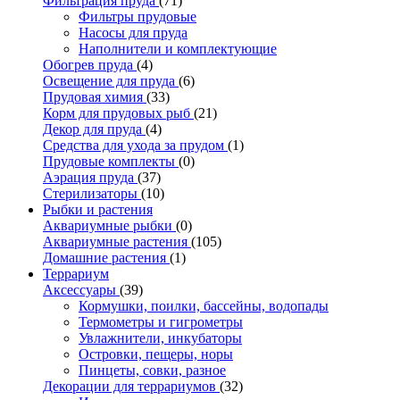
Фильтрация пруда
(71)
Фильтры прудовые
Насосы для пруда
Наполнители и комплектующие
Обогрев пруда
(4)
Освещение для пруда
(6)
Прудовая химия
(33)
Корм для прудовых рыб
(21)
Декор для пруда
(4)
Средства для ухода за прудом
(1)
Прудовые комплекты
(0)
Аэрация пруда
(37)
Стерилизаторы
(10)
Рыбки и растения
Аквариумные рыбки
(0)
Аквариумные растения
(105)
Домашние растения
(1)
Террариум
Аксессуары
(39)
Кормушки, поилки, бассейны, водопады
Термометры и гигрометры
Увлажнители, инкубаторы
Островки, пещеры, норы
Пинцеты, совки, разное
Декорации для террариумов
(32)