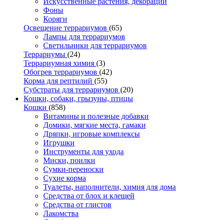
Искусственные растения, декорации
Фоны
Коряги
Освещение террариумов
(65)
Лампы для террариумов
Светильники для террариумов
Террариумы
(24)
Террариумная химия
(3)
Обогрев террариумов
(42)
Корма для рептилий
(55)
Субстраты для террариумов
(20)
Кошки, собаки, грызуны, птицы
Кошки
(858)
Витамины и полезные добавки
Домики, мягкие места, гамаки
Дряпки, игровые комплексы
Игрушки
Инструменты для ухода
Миски, поилки
Сумки-переноски
Сухие корма
Туалеты, наполнители, химия для дома
Средства от блох и клещей
Средства от глистов
Лакомства