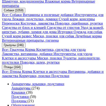
Шампуни, кондиционеры
Влажные корма
Ветеринарные
препараты
Собаки
(1059)
Все: Собаки
Витамины и полезные добавки
Инструменты для
ухода
Лежаки, подстилки, домики
Сухой корм, консервы
Переноски
Косточки, лакомства
Поводки, ошейники, рулетки
Средства от блох и клещей
Средства от глистов
Уход за кожей,
шерстью, зубами, химия для дома
Игрушки
Одежда для собак
Сухой корм развес
Миски, поилки для собак
Лечебные корма
Ветеринарные препараты, гигиена
Грызуны
(246)
Все: Грызуны
Корма
Косметика, средства для ухода
Лакомства, витамины, добавки
Инструменты для ухода
Клетки и аксессуары
Миски, поилки
Туалеты, наполнители,
подстилки
Поводки, шлеи, рулетки
Птицы
(164)
Все: Птицы
Корма
Клетки и аксессуары
Витамины, добавки и
лакомства
Кормушки, поилки
Подстилки
Аквариумы, крышки, подставки
Аквариумы
(274)
Крышки
(39)
Подставки
(59)
Поддоны
(21)
Оборудование