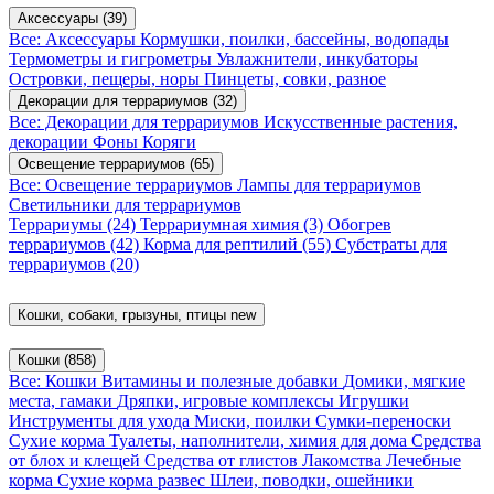
Аксессуары
(39)
Все: Аксессуары
Кормушки, поилки, бассейны, водопады
Термометры и гигрометры
Увлажнители, инкубаторы
Островки, пещеры, норы
Пинцеты, совки, разное
Декорации для террариумов
(32)
Все: Декорации для террариумов
Искусственные растения,
декорации
Фоны
Коряги
Освещение террариумов
(65)
Все: Освещение террариумов
Лампы для террариумов
Светильники для террариумов
Террариумы
(24)
Террариумная химия
(3)
Обогрев
террариумов
(42)
Корма для рептилий
(55)
Субстраты для
террариумов
(20)
Кошки, собаки, грызуны, птицы
new
Кошки
(858)
Все: Кошки
Витамины и полезные добавки
Домики, мягкие
места, гамаки
Дряпки, игровые комплексы
Игрушки
Инструменты для ухода
Миски, поилки
Сумки-переноски
Сухие корма
Туалеты, наполнители, химия для дома
Средства
от блох и клещей
Средства от глистов
Лакомства
Лечебные
корма
Сухие корма развес
Шлеи, поводки, ошейники