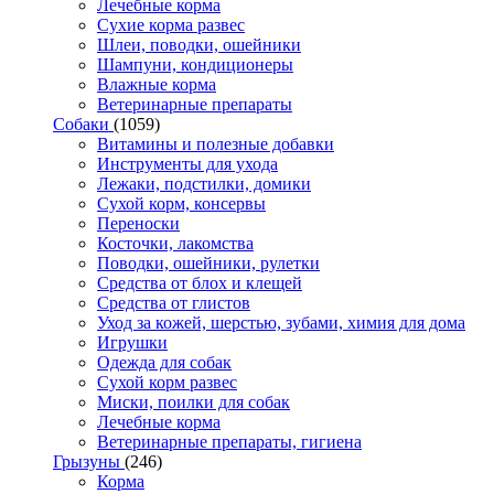
Лечебные корма
Сухие корма развес
Шлеи, поводки, ошейники
Шампуни, кондиционеры
Влажные корма
Ветеринарные препараты
Собаки
(1059)
Витамины и полезные добавки
Инструменты для ухода
Лежаки, подстилки, домики
Сухой корм, консервы
Переноски
Косточки, лакомства
Поводки, ошейники, рулетки
Средства от блох и клещей
Средства от глистов
Уход за кожей, шерстью, зубами, химия для дома
Игрушки
Одежда для собак
Сухой корм развес
Миски, поилки для собак
Лечебные корма
Ветеринарные препараты, гигиена
Грызуны
(246)
Корма