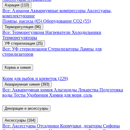
Аэрация
(110)
Все: Аэрация
Аквариумные компрессоры
Аксессуары,
комплектующие
Помпы, насосы
(65)
Оборудование CO2
(55)
Терморегуляция
(96)
Все: Терморегуляция
Нагреватели
Холодильники
Терморегуляторы
УФ стерилизация
(25)
Все: УФ стерилизация
Стерилизаторы
Лампы для
стерилизаторов
Корма и химия
Корм для рыбок и креветок
(229)
Аквариумная химия
(393)
Все: Аквариумная химия
Альгициды
Лекарства
Подготовка
воды
Тесты
Удобрения
Химия для моря, соль
Декорации и аксессуары
Аксессуары
(164)
Все: Аксессуары
Отсадники
Кормушки, дозаторы
Сифоны