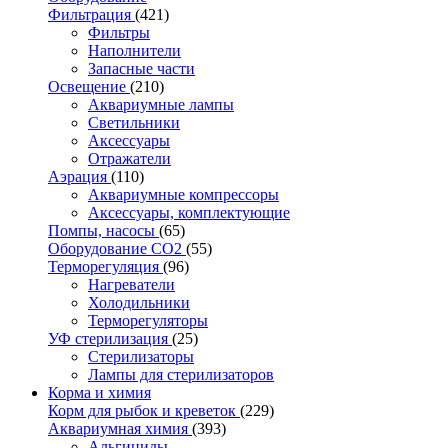
Фильтрация
(421)
Фильтры
Наполнители
Запасные части
Освещение
(210)
Аквариумные лампы
Светильники
Аксессуары
Отражатели
Аэрация
(110)
Аквариумные компрессоры
Аксессуары, комплектующие
Помпы, насосы
(65)
Оборудование CO2
(55)
Терморегуляция
(96)
Нагреватели
Холодильники
Терморегуляторы
УФ стерилизация
(25)
Стерилизаторы
Лампы для стерилизаторов
Корма и химия
Корм для рыбок и креветок
(229)
Аквариумная химия
(393)
Альгициды