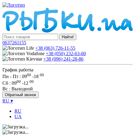
Найти!
0637261155
+38 (063) 726-11-55
+38 (050) 232-63-60
+38 (096) 241-28-86
График работы
00
00
Пн - Пт : 09
-
18
00
00
Сб
: 09
-
12
Вс
: Выходной
Обратный звонок
RU
▾
RU
UA