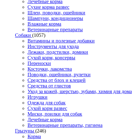
Лечебные корма
Сухие корма развес
Шлеи, поводки, ошейники
Шампуни, кондиционеры
Влажные корма
Ветеринарные препараты
Собаки
(1057)
Витамины и полезные добавки
Инструменты для ухода
Лежаки, подстилки, домики
Сухой корм, консервы
Переноски
Косточки, лакомства
Поводки, ошейники, рулетки
Средства от блох и клещей
Средства от глистов
Уход за кожей, шерстью, зубами, химия для дома
Игрушки
Одежда для собак
Сухой корм развес
Миски, поилки для собак
Лечебные корма
Ветеринарные препараты, гигиена
Грызуны
(246)
Корма