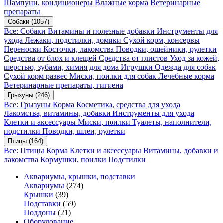
Шампуни, кондиционеры
Влажные корма
Ветеринарные
препараты
Собаки
(1057)
Все: Собаки
Витамины и полезные добавки
Инструменты для
ухода
Лежаки, подстилки, домики
Сухой корм, консервы
Переноски
Косточки, лакомства
Поводки, ошейники, рулетки
Средства от блох и клещей
Средства от глистов
Уход за кожей,
шерстью, зубами, химия для дома
Игрушки
Одежда для собак
Сухой корм развес
Миски, поилки для собак
Лечебные корма
Ветеринарные препараты, гигиена
Грызуны
(246)
Все: Грызуны
Корма
Косметика, средства для ухода
Лакомства, витамины, добавки
Инструменты для ухода
Клетки и аксессуары
Миски, поилки
Туалеты, наполнители,
подстилки
Поводки, шлеи, рулетки
Птицы
(164)
Все: Птицы
Корма
Клетки и аксессуары
Витамины, добавки и
лакомства
Кормушки, поилки
Подстилки
Аквариумы, крышки, подставки
Аквариумы
(274)
Крышки
(39)
Подставки
(59)
Поддоны
(21)
Оборудование