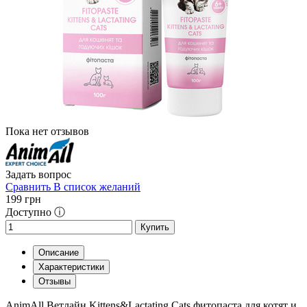
Пока нет отзывов
Задать вопрос
Сравнить
В список желаний
199
грн
Доступно ⓘ
Купить
Описание
Характеристики
Отзывы
AnimAll Ветлайн Kittens&Lactating Cats фитопаста для котят и