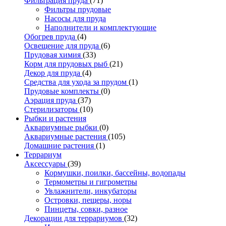
Фильтрация пруда
(71)
Фильтры прудовые
Насосы для пруда
Наполнители и комплектующие
Обогрев пруда
(4)
Освещение для пруда
(6)
Прудовая химия
(33)
Корм для прудовых рыб
(21)
Декор для пруда
(4)
Средства для ухода за прудом
(1)
Прудовые комплекты
(0)
Аэрация пруда
(37)
Стерилизаторы
(10)
Рыбки и растения
Аквариумные рыбки
(0)
Аквариумные растения
(105)
Домашние растения
(1)
Террариум
Аксессуары
(39)
Кормушки, поилки, бассейны, водопады
Термометры и гигрометры
Увлажнители, инкубаторы
Островки, пещеры, норы
Пинцеты, совки, разное
Декорации для террариумов
(32)