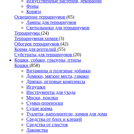
Искусственные растения, декорации
Фоны
Коряги
Освещение террариумов
(65)
Лампы для террариумов
Светильники для террариумов
Террариумы
(24)
Террариумная химия
(3)
Обогрев террариумов
(42)
Корма для рептилий
(55)
Субстраты для террариумов
(20)
Кошки, собаки, грызуны, птицы
Кошки
(858)
Витамины и полезные добавки
Домики, мягкие места, гамаки
Дряпки, игровые комплексы
Игрушки
Инструменты для ухода
Миски, поилки
Сумки-переноски
Сухие корма
Туалеты, наполнители, химия для дома
Средства от блох и клещей
Средства от глистов
Лакомства