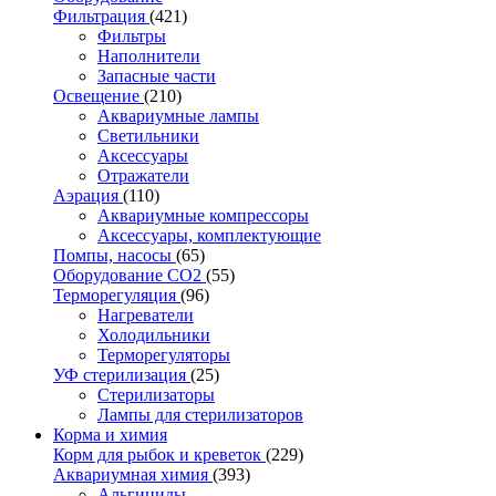
Фильтрация
(421)
Фильтры
Наполнители
Запасные части
Освещение
(210)
Аквариумные лампы
Светильники
Аксессуары
Отражатели
Аэрация
(110)
Аквариумные компрессоры
Аксессуары, комплектующие
Помпы, насосы
(65)
Оборудование CO2
(55)
Терморегуляция
(96)
Нагреватели
Холодильники
Терморегуляторы
УФ стерилизация
(25)
Стерилизаторы
Лампы для стерилизаторов
Корма и химия
Корм для рыбок и креветок
(229)
Аквариумная химия
(393)
Альгициды