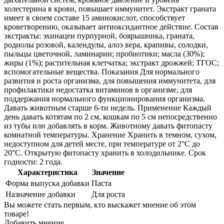
холестерина в крови, повышает иммунитет. Экстракт граната
имеет в своем составе 15 аминокислот, способствует
кроветворению, оказывает антиоксидантное действие. Состав
экстракты: эхинацеи пурпурной, боярышника, граната,
родиолы розовой, календулы, алоэ вера, крапивы, солодки,
пыльцы цветочной, ламинарии; пробиотики; масла (30%);
жиры (1%); растительная клетчатка; экстракт дрожжей; ТГОС;
вспомогательные вещества. Показания Для нормального
развития и роста организма, для повышения иммунитета, для
профилактики недостатка витаминов в организме, для
поддержания нормального функционирования организма.
Давать животным старше 6-ти недель. Применение Каждый
день давать котятам по 2 см, кошкам по 5 см непосредственно
из тубы или добавлять в корм. Животному давать фитопасту
комнатной температуры. Хранение Хранить в темном, сухом,
недоступном для детей месте, при температуре от 2°С до
20°С. Открытую фитопасту хранить в холодильнике. Срок
годности: 2 года.
Характеристика
Значение
Форма выпуска добавки
Паста
Назначение добавки
Для роста
Вы можете стать первым, кто выскажет мнение об этом
товаре!
Добавить мнение