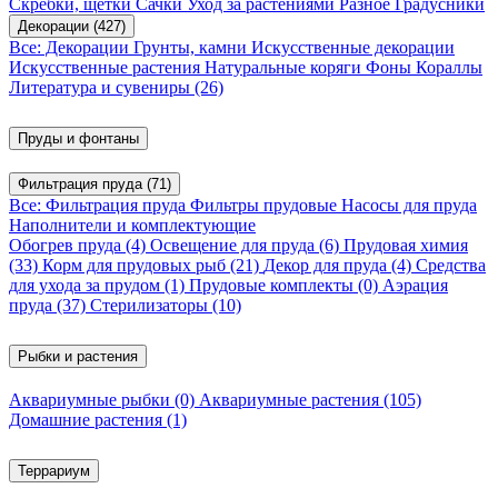
Скребки, щетки
Сачки
Уход за растениями
Разное
Градусники
Декорации
(427)
Все: Декорации
Грунты, камни
Искусственные декорации
Искусственные растения
Натуральные коряги
Фоны
Кораллы
Литература и сувениры
(26)
Пруды и фонтаны
Фильтрация пруда
(71)
Все: Фильтрация пруда
Фильтры прудовые
Насосы для пруда
Наполнители и комплектующие
Обогрев пруда
(4)
Освещение для пруда
(6)
Прудовая химия
(33)
Корм для прудовых рыб
(21)
Декор для пруда
(4)
Средства
для ухода за прудом
(1)
Прудовые комплекты
(0)
Аэрация
пруда
(37)
Стерилизаторы
(10)
Рыбки и растения
Аквариумные рыбки
(0)
Аквариумные растения
(105)
Домашние растения
(1)
Террариум