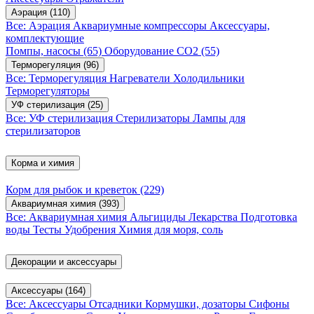
Аэрация
(110)
Все: Аэрация
Аквариумные компрессоры
Аксессуары,
комплектующие
Помпы, насосы
(65)
Оборудование CO2
(55)
Терморегуляция
(96)
Все: Терморегуляция
Нагреватели
Холодильники
Терморегуляторы
УФ стерилизация
(25)
Все: УФ стерилизация
Стерилизаторы
Лампы для
стерилизаторов
Корма и химия
Корм для рыбок и креветок
(229)
Аквариумная химия
(393)
Все: Аквариумная химия
Альгициды
Лекарства
Подготовка
воды
Тесты
Удобрения
Химия для моря, соль
Декорации и аксессуары
Аксессуары
(164)
Все: Аксессуары
Отсадники
Кормушки, дозаторы
Сифоны