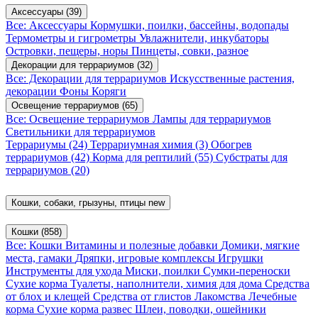
Аксессуары
(39)
Все: Аксессуары
Кормушки, поилки, бассейны, водопады
Термометры и гигрометры
Увлажнители, инкубаторы
Островки, пещеры, норы
Пинцеты, совки, разное
Декорации для террариумов
(32)
Все: Декорации для террариумов
Искусственные растения,
декорации
Фоны
Коряги
Освещение террариумов
(65)
Все: Освещение террариумов
Лампы для террариумов
Светильники для террариумов
Террариумы
(24)
Террариумная химия
(3)
Обогрев
террариумов
(42)
Корма для рептилий
(55)
Субстраты для
террариумов
(20)
Кошки, собаки, грызуны, птицы
new
Кошки
(858)
Все: Кошки
Витамины и полезные добавки
Домики, мягкие
места, гамаки
Дряпки, игровые комплексы
Игрушки
Инструменты для ухода
Миски, поилки
Сумки-переноски
Сухие корма
Туалеты, наполнители, химия для дома
Средства
от блох и клещей
Средства от глистов
Лакомства
Лечебные
корма
Сухие корма развес
Шлеи, поводки, ошейники