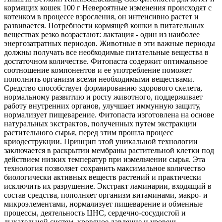
кормящих кошек 100 г Невероятные изменения происходят с
котенком в процессе взросления, он интенсивно растет и
развивается. Потребности кормящей кошки в питательных
веществах резко возрастают: лактация - один из наиболее
энергозатратных периодов. Животные в эти важные периоды
должны получать все необходимые питательные вещества в
достаточном количестве. Фитопаста содержит оптимальное
соотношение компонентов и ее употребление поможет
пополнить организм всеми необходимыми веществами.
Средство способствует формированию здорового скелета,
нормальному развитию и росту животного, поддерживает
работу внутренних органов, улучшает иммунную защиту,
нормализует пищеварение. Фитопаста изготовлена на основе
натуральных экстрактов, полученных путем экстракции
растительного сырья, перед этим прошла процесс
криодеструкции. Принцип этой уникальной технологии
заключается в раскрытии мембраны растительной клетки под
действием низких температур при измельчении сырья. Эта
технология позволяет сохранить максимальное количество
биологически активных веществ растений и практически
исключить их разрушение. Экстракт ламинарии, входящий в
состав средства, пополняет организм витаминами, макро- и
микроэлементами, нормализует пищеварение и обменные
процессы, деятельность ЦНС, сердечно-сосудистой и
дыхательной систем, кровяное давление и уровень