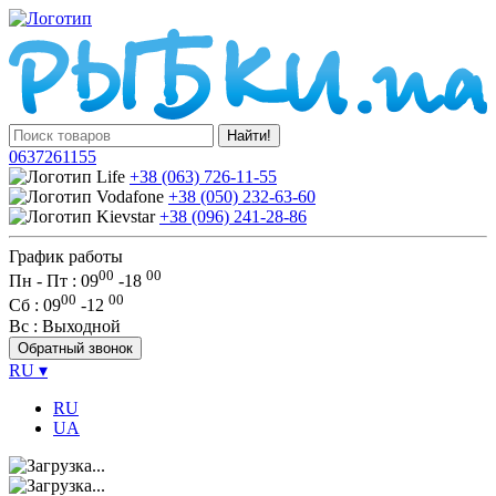
Найти!
0637261155
+38 (063) 726-11-55
+38 (050) 232-63-60
+38 (096) 241-28-86
График работы
00
00
Пн - Пт : 09
-
18
00
00
Сб
: 09
-
12
Вс
: Выходной
Обратный звонок
RU
▾
RU
UA